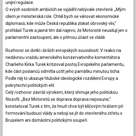
unijní regulace.
O svých osobních ambicích se vyjádřil nebývale otevřeně. „Mým
cílem je ministerská role. Chtěl bych se věnovat ekonomické
diplomacii, kde může Česká republika získat obrovský vliv,“
prohlásil Turek a jasně tím dal najevo, že Motoristé neusilují jen o
parlamentní zastoupení, ale o přímou účast ve vládě.
Rozhovor se dotkl i širších evropských souvislostí. V reakci na
nedávnou vraždu amerického konzervativního komentátora
Charlieho Kirka Turek kritizoval postoj Evropského parlamentu,
kde část poslanců odmítla uctít jeho památku minutou ticha.
Podle něj to ukazuje hluboké ideologické rozdělení Evropy a
pokrytectví politických elit.
Celý rozhovor završil výrokem, který shrnuje jeho politickou
filozofii. „Bez Motoristů se doprava doprava neposune,“
konstatoval Turek s tím, že hnutí chce být klíčovým hráčem při
formování budoucí vlády a nebojí se jít do otevřeného střetu s
Bruselem ani domácími politickými soupeři.