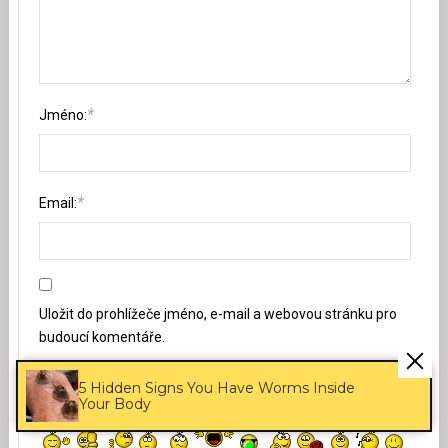
*
Jméno:
*
Email:
Uložit do prohlížeče jméno, e-mail a webovou stránku pro
budoucí komentáře.
5 Hidden Signs You Have Worms Inside
Your Body