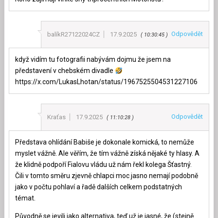
Odpovědět
balíkR27122024CZ
17.9.2025
10:30:45
když vidím tu fotografii nabývám dojmu že jsem na
představení v chebském divadle
https://x.com/LukasLhotan/status/1967525504531227106
Odpovědět
Kraťas
17.9.2025
11:10:28
Představa ohlídání Babiše je dokonale komická, to nemůže
myslet vážně. Ale věřím, že tím vážně získá nějaké ty hlasy. A
že klidně podpoří Fialovu vládu už nám řekl kolega Šťastný.
Čili v tomto směru zjevně chlapci moc jasno nemají podobně
jako v počtu pohlaví a řadě dalších celkem podstatných
témat.
Původně se jevili jako alternativa, teď už je jasné, že (stejně