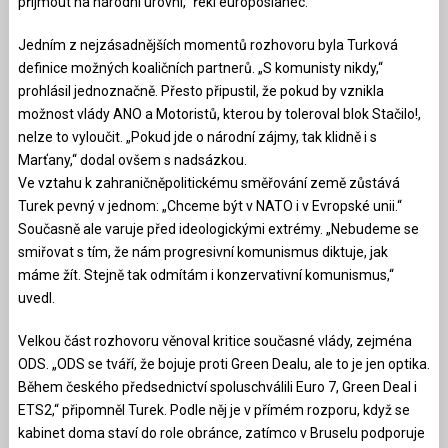
přijmout na národní úrovni,“ řekl europoslanec.
Jedním z nejzásadnějších momentů rozhovoru byla Turková
definice možných koaličních partnerů. „S komunisty nikdy,“
prohlásil jednoznačně. Přesto připustil, že pokud by vznikla
možnost vlády ANO a Motoristů, kterou by toleroval blok Stačilo!,
nelze to vyloučit. „Pokud jde o národní zájmy, tak klidně i s
Marťany,“ dodal ovšem s nadsázkou.
Ve vztahu k zahraničněpolitickému směřování země zůstává
Turek pevný v jednom: „Chceme být v NATO i v Evropské unii.“
Současně ale varuje před ideologickými extrémy. „Nebudeme se
smiřovat s tím, že nám progresivní komunismus diktuje, jak
máme žít. Stejně tak odmítám i konzervativní komunismus,“
uvedl.
Velkou část rozhovoru věnoval kritice současné vlády, zejména
ODS. „ODS se tváří, že bojuje proti Green Dealu, ale to je jen optika.
Během českého předsednictví spoluschválili Euro 7, Green Deal i
ETS2,“ připomněl Turek. Podle něj je v přímém rozporu, když se
kabinet doma staví do role obránce, zatímco v Bruselu podporuje