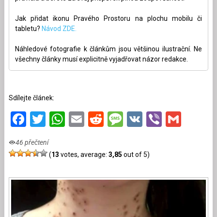
Jak přidat ikonu Pravého Prostoru na plochu mobilu či
tabletu?
Návod ZDE.
Náhledové fotografie k článkům jsou většinou ilustrační. Ne
všechny články musí explicitně vyjadřovat názor redakce.
Sdílejte článek:
Facebook
Twitter
WhatsApp
Email
Reddit
Message
VK
Viber
Gmai
46 přečtení
(
13
votes, average:
3,85
out of 5)