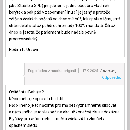
jako Stačilo a SPD) jim jde jen o jedno období u vládních
korýtek a pak pád v zapomnění. Inu cíl je jasný a protože
většina českých občanů se chce mít hůř, tak spolu s těmi, jimž
chtějí dělat stafáž pořídí dohromady 100% mandátů. Čili už
dnes je jistota, že parlament bude nadále pevně
progresivistický.
Hodím to Urzovi
Frigo jeden z mnoha-originál
17.9.2025
16:31:34
Odpovědět
Ohlídání si Babiše ?
Něco jiného je opravdu to chtít
Něco jiného je to někomu pro mě bezvýznamnému slibovat
a něco jiného je to slespoň na oko už konečně zkusit dokázat.
Blyštivý prasefor a jeho smečka všekazů to zloušel v
opačném sledu.