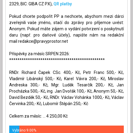
2329, BIC: GIBA CZ PX),
QR platby
Pokud chcete podpořit PP a nechcete, abychom mezi dárci
zveřejnili vaše jméno, stačí do zprávy pro příjemce uvést:
Anonym. Pokud máte zájem o vydání potvrzení o poskytnutí
daru (např. pro daňové účely), napište nám na redakční
mail
redakce@pravyprostor.net
Příspěvky za měsíc SRPEN 2026:
**********************************************
RNDr. Richard Čapek CSc. 400,- Kč, Petr Franc 500,- Kč,
Vladimír Libánský 500,- Kč, Karel Vávra 200,- Kč, Miroslav
Andreska 300,- Kč, Mgr. Luděk Tesarčík 200,- Kč, Jan
Procházka 500,- Kč, ing. Jan Dvořák 100,- Kč, Anonym 50,- Kč,
David Bezděk 50,- Kč, RNDr. Václav Vohánka 1000,- Kč, Václav
Červinka 200,- Kč, Lubomír Štěpán 250,- Kč
Celkem za měsíc: ... 4 250,00 Kč
Vybráno 9.00%