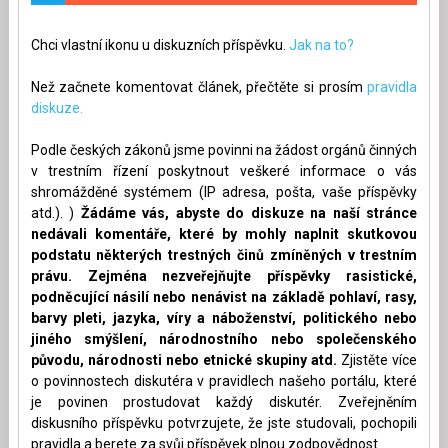
Chci vlastní ikonu u diskuzních příspěvku.
Jak na to?
Než začnete komentovat článek, přečtěte si prosím
pravidla
diskuze.
Podle českých zákonů jsme povinni na žádost orgánů činných
v trestním řízení poskytnout veškeré informace o vás
shromážděné systémem (IP adresa, pošta, vaše příspěvky
atd.). )
Žádáme vás, abyste do diskuze na naší stránce
nedávali komentáře, které by mohly naplnit skutkovou
podstatu některých trestných činů zmíněných v trestním
právu. Zejména nezveřejňujte příspěvky rasistické,
podněcující násilí nebo nenávist na základě pohlaví, rasy,
barvy pleti, jazyka, víry a náboženství, politického nebo
jiného smýšlení, národnostního nebo společenského
původu, národnosti nebo etnické skupiny atd.
Zjistěte více
o povinnostech diskutéra v pravidlech našeho portálu, které
je povinen prostudovat každý diskutér. Zveřejněním
diskusního příspěvku potvrzujete, že jste studovali, pochopili
pravidla a berete za svůj příspěvek plnou zodpovědnost.