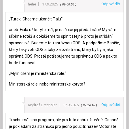
Odpovědět
hehe
17.9.2025
06:00:54
„Turek: Chceme ukončit Fialu“
aneb: Fiala už koryto měl, je na čase jej předat nám! My vám
slíbíme totéž a dokážeme to splnit stejně, proto je střídání
spravedlivé! Budeme tou správnou ODS! A podpoříme Babiše,
který taky volil ODS a taky založil stranu, který by byla jako
správná ODS. Prostě potřebujeme tu správnou ODS a pak to
bude fungovat.
„Mým cílem je ministerská role.“
Ministerská role, nebo ministerské koryto?
Odpovědět
Kryštof Drechsler
17.9.2025
07:24:16
Trochu málo na program, ale pro tuto dobu užitečné. Osobně
je pokládám za straničku pro jedno použití: název Motoristé