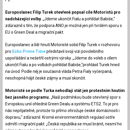
Europoslanec Filip Turek otevřeně popsal cíle Motoristů pro
nadcházející volby.
„Jdeme ukončit Fialu a pohlídat Babiše,“
zdůraznil s tím, že podpora ANO je možná jen při tvrdém sporu s
EU o Green Deal a migrační pakt.
Europoslanec a lídr hnutí Motoristé sobě Filip Turek v rozhovoru
pro
Echo Prime Time
představil svoji vizi povolebního
uspořádání a nešetřil ostrými výroky. „Jdeme do voleb s cílem
ukončit Fialu a po volbách pohlídat Babiše,“prohlásil Turek hned
na úvod. Podle něj je současná vláda Petra Fialy vyčerpaná,
neschopná hájit české zájmy a musí skončit.
Motoristé se podle Turka nehodlají stát jen protestním hnutím
bez jasného programu.
„Naší podmínkou bude otevřený spor s
Evropskou unií ohledně Green Dealu a systému ETS2. To je pro
nás nepřijatelné, protože to přímo ohrožuje české domácnosti i
dopravu,“ zdůraznil. Kromě environmentálních regulací ostře
odmítl i migrační pakt. „Česká republika se musí bránit, nesmí ho