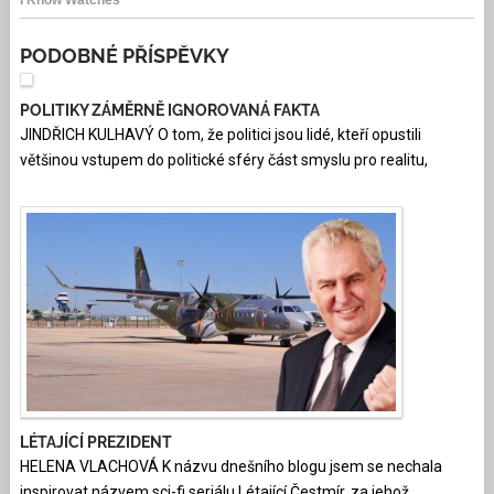
PODOBNÉ PŘÍSPĚVKY
POLITIKY ZÁMĚRNĚ IGNOROVANÁ FAKTA
JINDŘICH KULHAVÝ O tom, že politici jsou lidé, kteří opustili
většinou vstupem do politické sféry část smyslu pro realitu,
LÉTAJÍCÍ PREZIDENT
HELENA VLACHOVÁ K názvu dnešního blogu jsem se nechala
inspirovat názvem sci-fi seriálu Létající Čestmír, za jehož