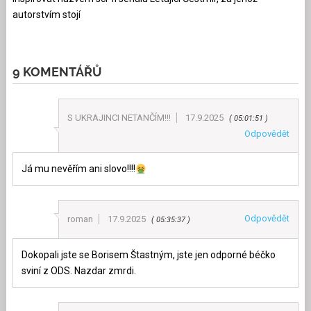
autorstvím stojí
9 KOMENTÁŘŮ
S UKRAJINCI NETANČÍM!!!
17.9.2025
05:01:51
Odpovědět
Já mu nevěřím ani slovo!!!!
Odpovědět
roman
17.9.2025
05:35:37
Dokopali jste se Borisem Štastným, jste jen odporné béčko
sviní z ODS. Nazdar zmrdi.