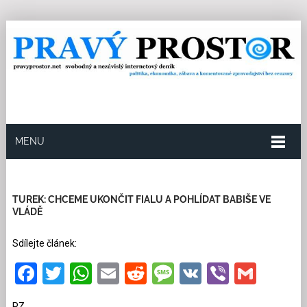
MENU
17.9.2025
Redakce
9
Kategorie:
Politika
46
přečtení
TUREK: CHCEME UKONČIT FIALU A POHLÍDAT BABIŠE VE
VLÁDĚ
Sdílejte článek:
Facebook
Twitter
WhatsApp
Email
Reddit
Message
VK
Viber
Gmai
PZ