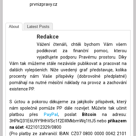
prvnizpravy.cz
About
Latest Posts
Redakce
Vážení čtenáři, chtěli bychom Vám všem
poděkovat za finanční pomoc, kterou
vyjadřujete podporu Pravému prostoru. Díky
Vám tak můžeme stále nezávisle publikovat a pracovat na
dalších vylepšeních. Níže uvedený graf představuje, kolika
procenty nám Vaše příspěvky (dobrovolné předplatné)
pomáhají na nutné měsíční náklady na provoz a zachování
existence PP.
S úctou a pokorou děkujeme za jakýkoliv příspěvek, který
nám společně pomůže PP dále rozvíjet. Můžete tak učinit
platbou přes
PayPal
, poslat
Bitcoin
na adresu:
3HPkQ31E6U9Y9HhVSc1f2DXMkbmWq1ttJ5 nebo
příkazem
na účet
: 4221012329/0800
(Pro platby ze zahraničí: IBAN: CZ07 0800 0000 0042 2101