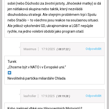
sobě (nebo Důchodci za životní jistoty, Jihočeské matky) si dá
jen nátlaková skupina nebo taktik, který nezvládá
dlouhodobou strategii. Ale stejným problémem trpí i Spolu
nebo Stačilo – to všechno jsou reakce na současnou situaci.
Ale jelikož vykořenění GD, ukrajinománie a LGBT nepůjde
rychle, na jedno volební období jako program stačí.
Odpovědět
Maximus
17.9.2025
08:37:22
Turek:
„Chceme být v NATO i v Evropské unii.“
Nevolitelná partička miliardáře Chlada.
Odpovědět
leafroller
17.9.2025
09:19:28
Koho zajímají vlhké sny tříprocentních Motoristů?