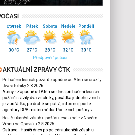
POČASÍ
Čtvrtek
Pátek
Sobota
Neděle
Pondělí
30 °C
27 °C
28 °C
32 °C
30 °C
Předpověď počasí
AKTUÁLNÍ ZPRÁVY ČTK
Při hašení lesních požárů západně od Atén se srazily
dva vrtulníky
2.8.2026
Atény - Západně od Atén se dnes při hašení lesních
požárů srazily dva vrtulníky, posádka jednoho z nich
je v pořádku, po druhé se pátrá, informují podle
agentury DPA místní média. Podle nich požáry v...
Hasiči ukončili zásah u požáru lesa a pole v Novém
Vrbnu na Opavsku
2.8.2026
Ostrava - Hasiči dnes po poledni ukončili zásah u