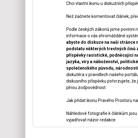
Chci vlastní ikonu u diskuzních přísp
Než začnete komentovat článek, přeč
Podle českých zákonů jsme povinni n
informace o vás shromážděné systéme
abyste do diskuze na naší stránce 
podstatu některých trestných činů 
příspěvky rasistické, podněcující ná
jazyka, víry a náboženství, politi
společenského původu, národnosti 
diskutéra v pravidlech našeho portálu
diskusního příspěvku potvrzujete, že j
plnou zodpovědnost.
Jak přidat ikonu Pravého Prostoru na
Náhledové fotografie k článkům jsou v
vyjadřovat názor redakce.