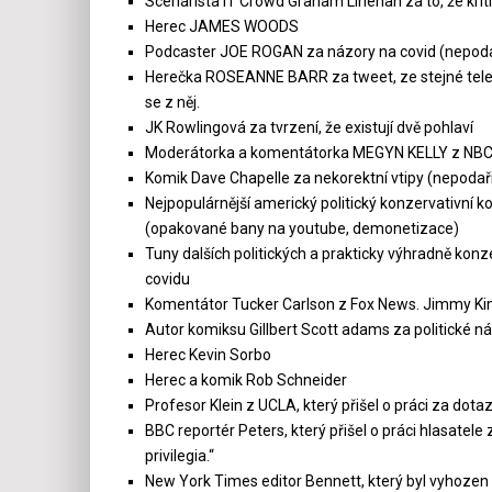
Scénárista IT Crowd Graham Linehan za to, že kriti
Herec JAMES WOODS
Podcaster JOE ROGAN za názory na covid (nepoda
Herečka ROSEANNE BARR za tweet, ze stejné telev
se z něj.
JK Rowlingová za tvrzení, že existují dvě pohlaví
Moderátorka a komentátorka MEGYN KELLY z NB
Komik Dave Chapelle za nekorektní vtipy (nepodaři
Nejpopulárnější americký politický konzervativní 
(opakované bany na youtube, demonetizace)
Tuny dalších politických a prakticky výhradně kon
covidu
Komentátor Tucker Carlson z Fox News. Jimmy Kim
Autor komiksu Gillbert Scott adams za politické n
Herec Kevin Sorbo
Herec a komik Rob Schneider
Profesor Klein z UCLA, který přišel o práci za d
BBC reportér Peters, který přišel o práci hlasatele
privilegia.“
New York Times editor Bennett, který byl vyhozen 