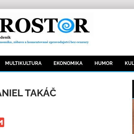
MULTIKULTURA
EKONOMIKA
HUMOR
KU
nost
69 přečtení
NIEL TAKÁČ
ge
iber
Gmail