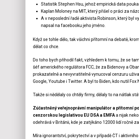
Statistik Stephen Hsu, jehož empirická data pouka
Kaplan Moloney na MIT, který přišel o práci za názo
A v neposlední řadě aktivista Robinson, který byl 
napsal na facebooku jeho jméno.
Když se tohle dělo, tak všichni přítomní na debatě, kro
dělat co chce.
Do toho bych přihodil fakt, vzhledem k tomu, že se tam
šéf amerického regulátora FCC, že za Bidenovy a Obamo
prokazatelně a nevyvratitelně vynucoval cenzuru uživate
Google, Youtube i Twitter. A byl to Biden, kdo nutil Fo
Takže si nědělaly co chtěly firmy, dělaly to na nátlak stá
Zúčastněný veřejnoprávní manipulátor a přítomní pol
cenzorskou legislativou EU DSA a EMFA
a nijak neko
odehrává v Británii, kde je zatýkáno 12000 lidí ročně za
Míra ignorantství, pokrytectví a v případě ČT i aktivníh