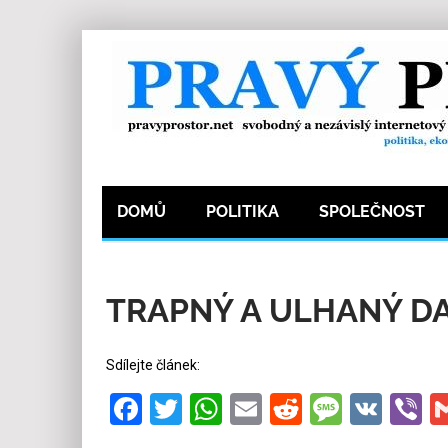
DOMŮ
POLITIKA
SPOLEČNOST
25.9.2025
Redakce
11
Kategorie:
Společ
TRAPNÝ A ULHANÝ DA
Sdílejte článek:
Facebook
Twitter
WhatsApp
Email
Reddit
Messa
VK
V