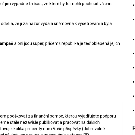
“ jim vypadne ta část, ze které by to mohli pochopit všichni
sdělila, že jí za názor vydala sněmovna k vyšetřování a byla
 kampaň
a oni jsou super, přičemž republika je teď oblepená jejich
šem poděkovat za finanční pomoc, kterou vyjadřujete podporu
me stále nezávisle publikovat a pracovat na dalších
tavuje, kolika procenty nám Vaše příspěvky (dobrovolné
ní náklady na provoz a zachování existence PP.