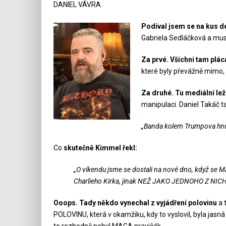
DANIEL VÁVRA
Podíval jsem se na kus d
Gabriela Sedláčková a mus
Za prvé. Všichni tam plác
které byly převážně mimo, 
Za druhé. Tu mediální lež
manipulaci. Daniel Takáč t
„Banda kolem Trumpova hnutí
Co
skutečně Kimmel řekl:
„O víkendu jsme se dostali na nové dno, když se MA
Charlieho Kirka, jinak NEŽ JAKO JEDNOHO Z NICH a d
Ooops. Tady někdo vynechal z vyjádření polovinu
a 
POLOVINU, která v okamžiku, kdy to vyslovil, byla jasná 