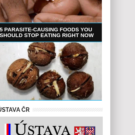
5 PARASITE-CAUSING FOODS YOU
SHOULD STOP EATING RIGHT NOW
ÚSTAVA ČR