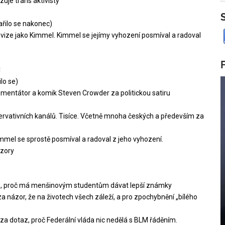
zuje trans aktivisty
řilo se nakonec)
ize jako Kimmel. Kimmel se jejímy vyhození posmíval a radoval
C
lo se)
komentátor a komik Steven Crowder za politickou satiru
zervativních kanálů. Tisíce. Včetně mnoha českých a především za
mel se sprostě posmíval a radoval z jeho vyhození.
ázory
otaz, proč má menšinovým studentům dávat lepší známky
 za názor, že na životech všech záleží, a pro zpochybnění „bílého
za dotaz, proč Federální vláda nic nedělá s BLM řáděním.