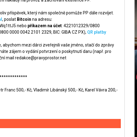
liv příspěvek, který nám společně pomůže PP dále rozvíjet.
l
, poslat
Bitcoin
na adresu:
q1ttJ5 nebo
příkazem na účet
: 4221012329/0800
 0800 0000 0042 2101 2329, BIC: GIBA CZ PX),
QR platby
 abychom mezi dárci zveřejnili vaše jméno, stačí do zprávy
áte zájem o vydání potvrzení o poskytnutí daru (např. pro
ční mail
redakce@pravyprostor.net
*************
r Franc 500,- Kč, Vladimír Libánský 500,- Kč, Karel Vávra 200,-