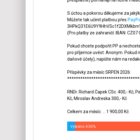
S úctou a pokorou děkujeme za jakýko
Můžete tak učinit platbou přes
PayPa
3HPkQ31E6U9Y9HhVSc1f2DXMkbmW
(Pro platby ze zahraničí: IBAN: CZ07
Pokud chcete podpořit PP a nechcete,
pro příjemce uvést: Anonym. Pokud m
daňové účely), napište nám na redak
Příspěvky za měsíc SRPEN 2026:
*********************************
RNDr. Richard Čapek CSc. 400,- Kč, Pet
Kč, Miroslav Andreska 300,- Kč
Celkem za měsíc: ... 1 900,00 Kč
Vybráno 4.00%