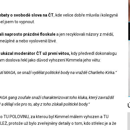
ebaty o svobodě slova na ČT
, kde velice dobře mluvila i kolegyně
el jsem to vypnout.
ali naprosto prázdné floskule
a jen recyklovali názory z médií,
neúplné a nebo vysloveně lživé.
 ukázal moderátor ČT už první větou,
kdy předvedl dokonalogu
am doslova řekl jako důvod vyhození Kimmela jeho větu:
 MAGA, se snaží vydělat politické body na vraždě Charlieho Kirka.“
GA gang zoufale snaží charakterizovat toho kluka, který zavraždil
ělají vše pro to, aby z toho získali politické body.“
to TU POLOVINU, za kterou byl Kimmel málem vyhozen a TU
LEŽ, protože už bylo zveřejněny detaily o tom, kdo střelec je a že