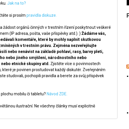
ěvku.
Jak na to?
těte si prosím
pravidla diskuze.
a žádost orgánů činných v trestním řízení poskytnout veškeré
m (IP adresa, pošta, vaše příspěvky atd.). )
Žádáme vás,
nedávali komentáře, které by mohly naplnit skutkovou
zmíněných v trestním právu. Zejména nezveřejňujte
silí nebo nenávist na základě pohlaví, rasy, barvy pleti,
ckého nebo jiného smýšlení, národnostního nebo
nebo etnické skupiny atd.
Zjistěte více o povinnostech
, které je povinen prostudovat každý diskutér. Zveřejněním
ste studovali, pochopili pravidla a berete za svůj příspěvek
 plochu mobilu či tabletu?
Návod ZDE.
ětšinou ilustrační. Ne všechny články musí explicitně