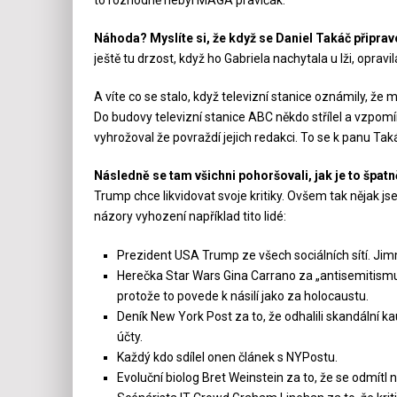
to rozhodně nebyl MAGA pravičák.
Náhoda? Myslíte si, že když se Daniel Takáč připrav
ještě tu drzost, když ho Gabriela nachytala u lži, opravila
A víte co se stalo, když televizní stanice oznámily, ž
Do budovy televizní stanice ABC někdo střílel a vzpom
vyhrožoval že povraždí jejich redakci. To se k panu Ta
Následně se tam všichni pohoršovali, jak je to špa
Trump chce likvidovat svoje kritiky. Ovšem tak nějak 
názory vyhození například tito lidé:
Prezident USA Trump ze všech sociálních sítí. Ji
Herečka Star Wars Gina Carrano za „antisemitismus“ 
protože to povede k násilí jako za holocaustu.
Deník New York Post za to, že odhalili skandální 
účty.
Každý kdo sdílel onen článek s NYPostu.
Evoluční biolog Bret Weinstein za to, že se odmítl n