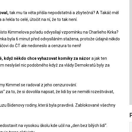
oval,
tak mu ta věta přišla nepodstatná a zbytečná? A Takáč měl
 a řekla to celé, útočit na ní, že to tak není.
e místo Kimmelova pořadu odvysílají vzpomínku na Charlieho Kirka?
ínka byla 6 minut před odvysíláním stažena, protože údajně někdo
káčovi do ČT ale nedoneslo a cenzura to není!
tně, když někdo chce vyhazovat komiky za názor
a jak ten
jsem neslyšel nic podobného když za vlády Demokratů byly za
mmy Kimmel se radoval z jeho cenzurování.
za to, že si dovolila napsat, že lidi by se neměli rozeštvávat,
kauzu Bidenovy rodiny, která byla pravdivá. Zablokované všechny
edostavit na vysokou školu kde učil na „den bez bílých lidí“.