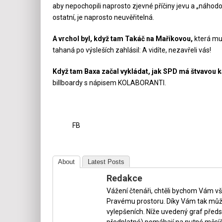
aby nepochopili naprosto zjevné příčiny jevu a „náhodou
ostatní, je naprosto neuvěřitelná.
A vrchol byl, když tam Takáč na Maříkovou,
která mu 
tahaná po výsleších zahlásil: A vidíte, nezavřeli vás!
Když tam Baxa začal vykládat, jak SPD má štvavou
billboardy s nápisem KOLABORANTI.
FB
About
Latest Posts
Redakce
Vážení čtenáři, chtěli bychom Vám v
Pravému prostoru. Díky Vám tak může
vylepšeních. Níže uvedený graf předs
předplatné) pomáhají na nutné měsíč