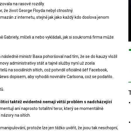
zovala na rasové rozdíly.
r, že život George Floyda nebyl ctnostný.
vymazán z internetu, stejně jak jako každý kdo doslova jenom
mě Gabriely, mlčeli a nebo vykládali, jak si soukromá firma může
 následně ministr Baxa pohoršoval nad tím, že se do kauzy vložil
vy administrativy stát a tajné služby nyní už zcela
lů na sociálních sítích, což potvrdil oficiálně šéf Facebook,
x News dopisem, aby vyhodili novináře Carlsona, což se podařilo.
tů.
itici taktéž evidentně nemají větší problém s nadcházející
mentují ani naprosto totalitní teror, který se momentálně
 názory na sítích.
o manipulování, protože lze jen těžko uvěřit, že jsou tak neschopní,