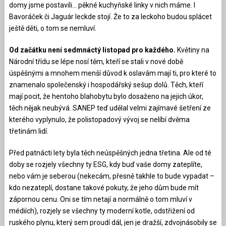
domy jsme postavili… pěkné kuchyňské linky v nich máme. I
Bavoráček či Jaguár leckde stojí. Že to za leckoho budou splácet
ještě děti, o tom se nemluví.
Od začátku není sedmnáctý listopad pro každého.
Květiny na
Národní třídu se lépe nosí těm, kteří se stali v nové době
úspěšnými a mnohem menší důvod k oslavám mají ti, pro které to
znamenalo společenský i hospodářský sešup dolů. Těch, kteří
mají pocit, že hentoho blahobytu bylo dosaženo na jejich úkor,
těch nějak neubývá. SANEP teď udělal velmi zajímavé šetření ze
kterého vyplynulo, že polistopadový vývoj se nelíbí dvěma
třetinám lidí.
Před patnácti lety byla těch neúspěšných jedna třetina. Ale od té
doby se rozjely všechny ty ESG, kdy buď vaše domy zateplíte,
nebo vám je seberou (nekecám, přesně takhle to bude vypadat –
kdo nezateplí, dostane takové pokuty, že jeho dům bude mít
zápornou cenu. Oni se tím netají a normálně o tom mluví v
médiích), rozjely se všechny ty moderní kotle, odstřižení od
ruského plynu, který sem proudí dál, jen je dražší, zdvojnásobily se