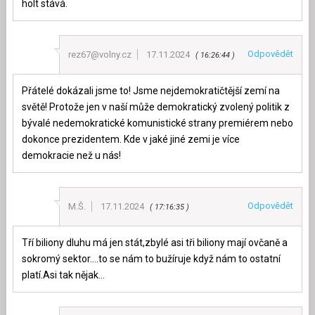
holt stává.
Odpovědět
rez67@volny.cz
17.11.2024
16:26:44
Přátelé dokázali jsme to! Jsme nejdemokratičtější zemí na
světě! Protože jen v naší může demokratický zvolený politik z
bývalé nedemokratické komunistické strany premiérem nebo
dokonce prezidentem. Kde v jaké jiné zemi je více
demokracie než u nás!
Odpovědět
M.Š.
17.11.2024
17:16:35
Tří biliony dluhu má jen stát,zbylé asi tři biliony mají ovčaně a
sokromý sektor….to se nám to bužíruje když nám to ostatní
platí.Asi tak nějak…