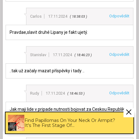
Odpovědět
Carlos
17.11.2024
18:38:03
Pravdae,slavit druhé Lipany je fakt ujetý.
Odpovědět
Stanislav
17.11.2024
18:46:23
..tak už začaly mazat příspěvky i tady ..
Odpovědět
Rudy
17.11.2024
18:46:53
Jak maji lide v pripade nutnosti bojovat za Ceskou Republiku,
aniz by bojovali za to, co mame ve vlade? Prosil bych
Find Papillomas On Your Neck Or Armpit?
odpoved.
It's The First Stage Of...