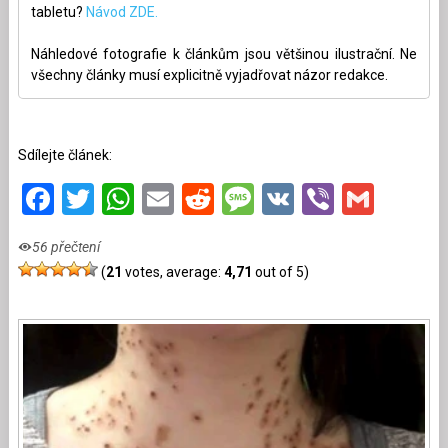
tabletu?
Návod ZDE.
Náhledové fotografie k článkům jsou většinou ilustrační. Ne
všechny články musí explicitně vyjadřovat názor redakce.
Sdílejte článek:
Facebook
Twitter
WhatsApp
Email
Reddit
Message
VK
Viber
Gmai
56 přečtení
(
21
votes, average:
4,71
out of 5)