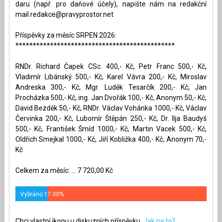
daru (např. pro daňové účely), napište nám na redakční
mail
redakce@pravyprostor.net
Příspěvky za měsíc SRPEN 2026:
**********************************************
RNDr. Richard Čapek CSc. 400,- Kč, Petr Franc 500,- Kč,
Vladimír Libánský 500,- Kč, Karel Vávra 200,- Kč, Miroslav
Andreska 300,- Kč, Mgr. Luděk Tesarčík 200,- Kč, Jan
Procházka 500,- Kč, ing. Jan Dvořák 100,- Kč, Anonym 50,- Kč,
David Bezděk 50,- Kč, RNDr. Václav Vohánka 1000,- Kč, Václav
Červinka 200,- Kč, Lubomír Štěpán 250,- Kč, Dr. Ilja Baudyš
500,- Kč, František Šmíd 1000,- Kč, Martin Vacek 500,- Kč,
Oldřich Smejkal 1000,- Kč, Jiří Kobližka 400,- Kč, Anonym 70,-
Kč
Celkem za měsíc: ... 7 720,00 Kč
Vybráno 17.00%
Chci vlastní ikonu u diskuzních příspěvku.
Jak na to?