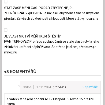
STÁT ZASE MĚNÍ ČAS. POŘÁD ZBYTEČNĚ, R...
ZDENĚK KRÁL 27|03|2016 Je načase, abychom s tím nesmyslem
přestali. Ze všech zbytečností a hloupostí, které stát vynucuje, je
JE VLASTNICTVÍ MĚŘÍTKEM ŠTĚSTÍ?
IVAN TURNOVEC Pro řadu spoluobčanů se stalo vlastnictví a jeho
získávání ústřední náplní života. Spotřeba je cílem, představuje
množinu
18 KOMENTÁŘŮ
Odpovědět
Carlos
17.11.2024
15:34:08
Svátek? V našem podání se 17.listopad 89 rovná 15.březnu
1939.