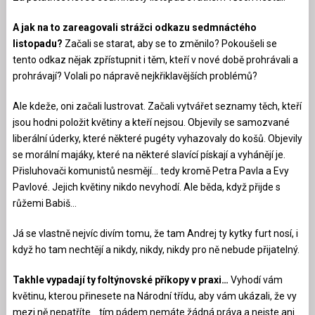
A jak na to zareagovali strážci odkazu sedmnáctého
listopadu?
Začali se starat, aby se to změnilo? Pokoušeli se
tento odkaz nějak zpřístupnit i těm, kteří v nové době prohrávali a
prohrávají? Volali po nápravě nejkřiklavějších problémů?
Ale kdeže, oni začali lustrovat. Začali vytvářet seznamy těch, kteří
jsou hodni položit květiny a kteří nejsou. Objevily se samozvané
liberální úderky, které některé pugéty vyhazovaly do košů. Objevily
se morální majáky, které na některé slavící pískají a vyhánějí je.
Přisluhovači komunistů nesmějí… tedy kromě Petra Pavla a Evy
Pavlové. Jejich květiny nikdo nevyhodí. Ale běda, když přijde s
růžemi Babiš…
Já se vlastně nejvíc divím tomu, že tam Andrej ty kytky furt nosí, i
když ho tam nechtějí a nikdy, nikdy, nikdy pro ně nebude přijatelný.
Takhle vypadají ty foltýnovské příkopy v praxi…
Vyhodí vám
květinu, kterou přinesete na Národní třídu, aby vám ukázali, že vy
mezi ně nepatříte… tím pádem nemáte žádná práva a nejste ani