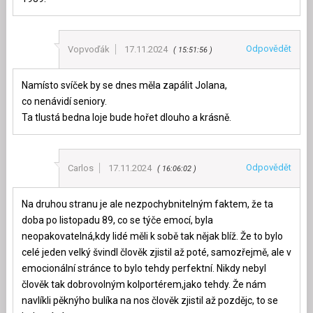
Odpovědět
Vopvoďák
17.11.2024
15:51:56
Namísto svíček by se dnes měla zapálit Jolana,
co nenávidí seniory.
Ta tlustá bedna loje bude hořet dlouho a krásně.
Odpovědět
Carlos
17.11.2024
16:06:02
Na druhou stranu je ale nezpochybnitelným faktem, že ta
doba po listopadu 89, co se týče emocí, byla
neopakovatelná,kdy lidé měli k sobě tak nějak blíž. Že to bylo
celé jeden velký švindl člověk zjistil až poté, samozřejmě, ale v
emocionální stránce to bylo tehdy perfektní. Nikdy nebyl
člověk tak dobrovolným kolportérem,jako tehdy. Že nám
navlíkli pěknýho bulíka na nos člověk zjistil až pozdějc, to se