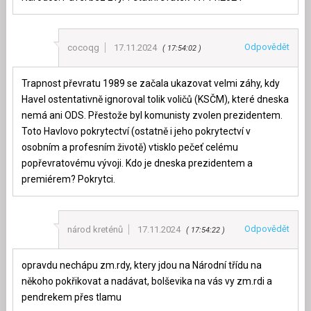
Odpovědět
cocoqg
17.11.2024
17:54:02
Trapnost převratu 1989 se začala ukazovat velmi záhy, kdy
Havel ostentativně ignoroval tolik voličů (KSČM), které dneska
nemá ani ODS. Přestože byl komunisty zvolen prezidentem.
Toto Havlovo pokrytectví (ostatně i jeho pokrytectví v
osobním a profesním životě) vtisklo pečeť celému
popřevratovému vývoji. Kdo je dneska prezidentem a
premiérem? Pokrytci.
Odpovědět
národ kreténů
17.11.2024
17:54:22
opravdu nechápu zm.rdy, ktery jdou na Národní třídu na
někoho pokřikovat a nadávat, bolševika na vás vy zm.rdi a
pendrekem přes tlamu