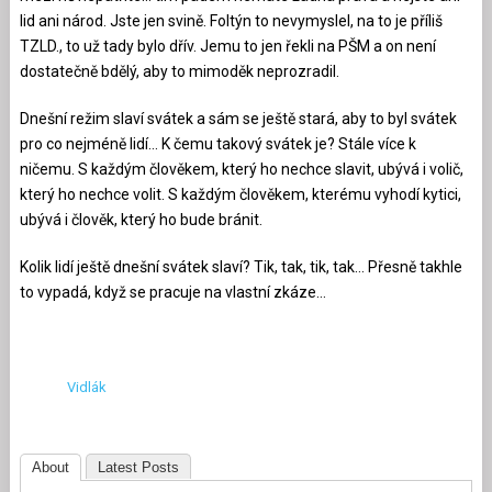
lid ani národ. Jste jen svině. Foltýn to nevymyslel, na to je příliš
TZLD., to už tady bylo dřív. Jemu to jen řekli na PŠM a on není
dostatečně bdělý, aby to mimoděk neprozradil.
Dnešní režim slaví svátek a sám se ještě stará, aby to byl svátek
pro co nejméně lidí… K čemu takový svátek je? Stále více k
ničemu. S každým člověkem, který ho nechce slavit, ubývá i volič,
který ho nechce volit. S každým člověkem, kterému vyhodí kytici,
ubývá i člověk, který ho bude bránit.
Kolik lidí ještě dnešní svátek slaví? Tik, tak, tik, tak… Přesně takhle
to vypadá, když se pracuje na vlastní zkáze…
Vidlák
About
Latest Posts