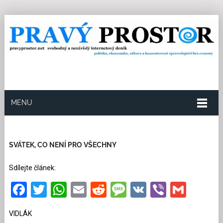
MENU
17.11.2024
Redakce
18
Kategorie:
Společnost
56 přečtení
SVÁTEK, CO NENÍ PRO VŠECHNY
Sdílejte článek:
Facebook
Twitter
WhatsApp
Email
Reddit
Message
VK
Viber
Gmai
VIDLÁK