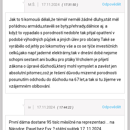
Odpovědět
M.Š.
17.11.2024
17:31:50
Jak to ti komouši dělali,že téměř neměli žádné dluhy,stát měl
pořádnou armádu,stavěli se byty,přehrady,dálnice aj. a
když to vypadalo s porodností nedobře tak přijal opatření v
podobě výhodných půjček a jiných úlev pro občany.Také se
vyrábělo od jehly po lokomotivy vše a co se týče investičních
celků,jako např.jaderné elektrárny,tak v dnešní době nejsme
schopni sestavit ani budku pro ptáky.Vrcholem je přijetí
zákona o úpravě důchodů,který mohl vymyslet a zavést jen
absolutní pitomec,což je řešení důvodu mizerné porodnosti
posunutím odchodu do důchodu na 67 let,a tak si tu žijeme ve
vzájemném oblbování.
Odpovědět
iv
17.11.2024
17:44:22
První dáma dostane 95 tisíc měsíčně na reprezentaci … na
Národce: Pavel bez Evy. ? státní svátek 17. 11.2024