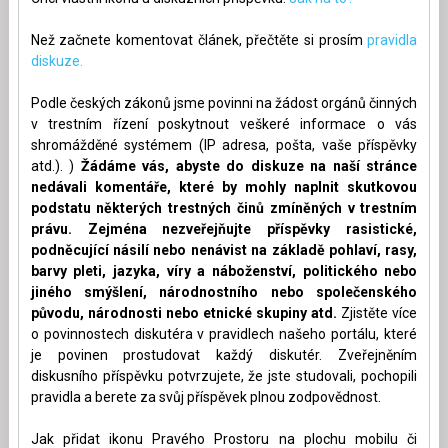
Než začnete komentovat článek, přečtěte si prosím
pravidla
diskuze.
Podle českých zákonů jsme povinni na žádost orgánů činných
v trestním řízení poskytnout veškeré informace o vás
shromážděné systémem (IP adresa, pošta, vaše příspěvky
atd.). )
Žádáme vás, abyste do diskuze na naší stránce
nedávali komentáře, které by mohly naplnit skutkovou
podstatu některých trestných činů zmíněných v trestním
právu. Zejména nezveřejňujte příspěvky rasistické,
podněcující násilí nebo nenávist na základě pohlaví, rasy,
barvy pleti, jazyka, víry a náboženství, politického nebo
jiného smýšlení, národnostního nebo společenského
původu, národnosti nebo etnické skupiny atd.
Zjistěte více
o povinnostech diskutéra v pravidlech našeho portálu, které
je povinen prostudovat každý diskutér. Zveřejněním
diskusního příspěvku potvrzujete, že jste studovali, pochopili
pravidla a berete za svůj příspěvek plnou zodpovědnost.
Jak přidat ikonu Pravého Prostoru na plochu mobilu či