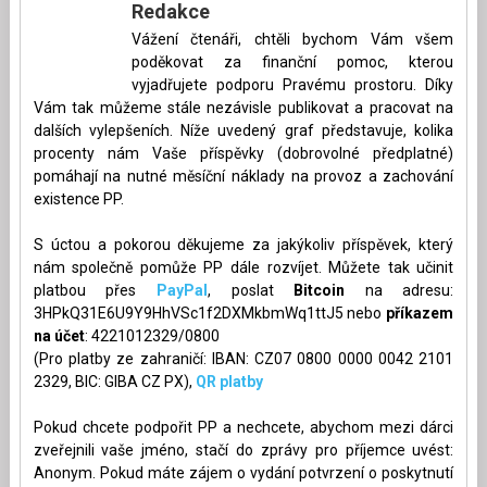
Redakce
Vážení čtenáři, chtěli bychom Vám všem
poděkovat za finanční pomoc, kterou
vyjadřujete podporu Pravému prostoru. Díky
Vám tak můžeme stále nezávisle publikovat a pracovat na
dalších vylepšeních. Níže uvedený graf představuje, kolika
procenty nám Vaše příspěvky (dobrovolné předplatné)
pomáhají na nutné měsíční náklady na provoz a zachování
existence PP.
S úctou a pokorou děkujeme za jakýkoliv příspěvek, který
nám společně pomůže PP dále rozvíjet. Můžete tak učinit
platbou přes
PayPal
, poslat
Bitcoin
na adresu:
3HPkQ31E6U9Y9HhVSc1f2DXMkbmWq1ttJ5 nebo
příkazem
na účet
: 4221012329/0800
(Pro platby ze zahraničí: IBAN: CZ07 0800 0000 0042 2101
2329, BIC: GIBA CZ PX),
QR platby
Pokud chcete podpořit PP a nechcete, abychom mezi dárci
zveřejnili vaše jméno, stačí do zprávy pro příjemce uvést:
Anonym. Pokud máte zájem o vydání potvrzení o poskytnutí