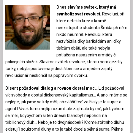
Dnes slavíme svátek, který má
symbolizovat revoluci.
Revoluci, při
které netekla krev a kromě
neexistujícího studenta Šmída při něm
nikdo neumřel. Revoluci, která
nezvítězila díky barikádám ani díky
tisícům obětí, ale také nebyla
potlačena nasazením armády či
policejních složek. Slavíme svátek revoluce, kterou nerozjezdily
tanky, nebyla postavena jediná šibenice a ani jeden zajatý
revolucionář neskončil na popravčím dvorku.
Disent požadoval dialog a rovnou dostal moc…
Lid požadoval
víc svobody a dostal dickensovský kapitalismus… A ano, máme se
nejlépe, jak jsme se kdy měli, obzvlášť teď za Fialy je to super a
agent Pávek tomu nejlíp rozumí, ale zajímalo by mě, jak bychom
se měli, kdybychom si ten dnešní blahobyt nepořídili na
tříbilionový dluh… Nebo je to dvojnásobek? Kromě státního dluhu
existují i soukromé dluhy a to je také docela pěkná suma. Pěkné