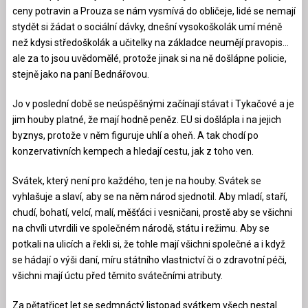
ceny potravin a Prouza se nám vysmívá do obličeje, lidé se nemají
stydět si žádat o sociální dávky, dnešní vysokoškolák umí méně
než kdysi středoškolák a učitelky na základce neumějí pravopis…
ale za to jsou uvědomělé, protože jinak si na ně došlápne policie,
stejně jako na paní Bednářovou.
Jo v poslední době se neúspěšnými začínají stávat i Tykačové a je
jim houby platné, že mají hodně peněz. EU si došlápla i na jejich
byznys, protože v něm figuruje uhlí a oheň. A tak chodí po
konzervativních kempech a hledají cestu, jak z toho ven.
Svátek, který není pro každého, ten je na houby. Svátek se
vyhlašuje a slaví, aby se na něm národ sjednotil. Aby mladí, staří,
chudí, bohatí, velcí, malí, měšťáci i vesničani, prostě aby se všichni
na chvíli utvrdili ve společném národě, státu i režimu. Aby se
potkali na ulicích a řekli si, že tohle mají všichni společné a i když
se hádají o výši daní, míru státního vlastnictví či o zdravotní péči,
všichni mají úctu před těmito svátečními atributy.
Za pětatřicet let se sedmnáctý listopad svátkem všech nestal.