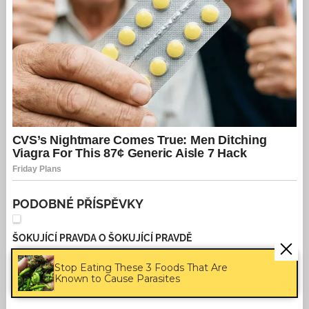
PODOBNÉ PŘÍSPĚVKY
ŠOKUJÍCÍ PRAVDA O ŠOKUJÍCÍ PRAVDĚ
ANTIVIRUS V posledních letech se naše „společnost“ (v níž má
Stop Eating These 3 Foods That Are
jeden člověk s druhým společnýho čím dál tím míň) ubírá
Known to Cause Parasites
bizarními