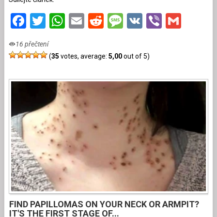
Facebook
Twitter
WhatsApp
Email
Reddit
Message
VK
Viber
Gmai
16 přečtení
(
35
votes, average:
5,00
out of 5)
FIND PAPILLOMAS ON YOUR NECK OR ARMPIT?
IT'S THE FIRST STAGE OF...