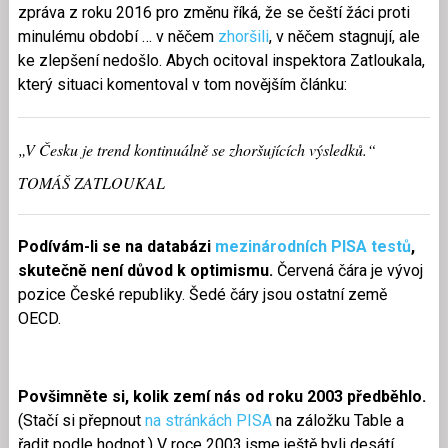
zpráva z roku 2016 pro změnu říká, že se čeští žáci proti
minulému období … v něčem
zhoršili
, v něčem stagnují, ale
ke zlepšení nedošlo. Abych ocitoval inspektora Zatloukala,
který situaci komentoval v tom novějším článku:
„V Česku je trend kontinuálně se zhoršujících výsledků.“
TOMÁŠ ZATLOUKAL
Podívám-li se na databázi
mezinárodních PISA testů
,
skutečně není důvod k optimismu.
Červená čára je vývoj
pozice České republiky. Šedé čáry jsou ostatní země
OECD.
Povšimněte si, kolik zemí nás od roku 2003 předběhlo.
(Stačí si přepnout
na stránkách PISA
na záložku Table a
řadit podle hodnot.) V roce 2003 jsme ještě byli desátí,