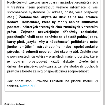
Podle českých zákonů jsme povinni na žádost orgánů činných
v trestním řízení poskytnout veškeré informace o vás
shromážděné systémem (IP adresa, pošta, vaše příspěvky
atd.). )
Žádáme vás, abyste do diskuze na naší stránce
nedávali komentáře, které by mohly naplnit skutkovou
podstatu některých trestných činů zmíněných v trestním
právu. Zejména nezveřejňujte příspěvky rasistické,
podněcující násilí nebo nenávist na základě pohlaví, rasy,
barvy pleti, jazyka, víry a náboženství, politického nebo
jiného smýšlení, národnostního nebo společenského
původu, národnosti nebo etnické skupiny atd.
Zjistěte více
o povinnostech diskutéra v pravidlech našeho portálu, které
je povinen prostudovat každý diskutér. Zveřejněním
diskusního příspěvku potvrzujete, že jste studovali, pochopili
pravidla a berete za svůj příspěvek plnou zodpovědnost.
Jak přidat ikonu Pravého Prostoru na plochu mobilu či
tabletu?
Návod ZDE.
Sdílejte článek: