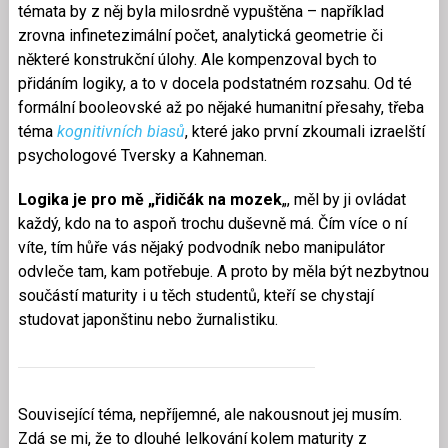
témata by z něj byla milosrdně vypuštěna – například
zrovna infinetezimální počet, analytická geometrie či
některé konstrukční úlohy. Ale kompenzoval bych to
přidáním logiky, a to v docela podstatném rozsahu. Od té
formální booleovské až po nějaké humanitní přesahy, třeba
téma
kognitivních biasů
, které jako první zkoumali izraelští
psychologové Tversky a Kahneman.
Logika je pro mě „řidičák na mozek
„, měl by ji ovládat
každý, kdo na to aspoň trochu duševně má. Čím více o ní
víte, tím hůře vás nějaký podvodník nebo manipulátor
odvleče tam, kam potřebuje. A proto by měla být nezbytnou
součástí maturity i u těch studentů, kteří se chystají
studovat japonštinu nebo žurnalistiku.
Související téma, nepříjemné, ale nakousnout jej musím.
Zdá se mi, že to dlouhé lelkování kolem maturity z