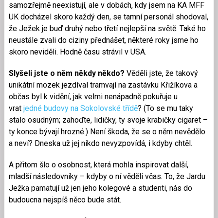
samozřejmě neexistují, ale v dobách, kdy jsem na KA MFF
UK docházel skoro každý den, se tamní personál shodoval,
že Ježek je buď druhý nebo třetí nejlepší na světě. Také ho
neustále zvali do ciziny přednášet, některé roky jsme ho
skoro neviděli. Hodně času strávil v USA.
Slyšeli jste o něm někdy někdo?
Věděli jste, že takový
unikátní mozek jezdíval tramvají na zastávku Křižíkova a
občas byl k vidění, jak velmi nenápadně pokuřuje u
vrat
jedné budovy na Sokolovské třídě
? (To se mu taky
stalo osudným; zahoďte, lidičky, ty svoje krabičky cigaret –
ty konce bývají hrozné.) Není škoda, že se o něm nevědělo
a neví? Dneska už jej nikdo nevyzpovídá, i kdyby chtěl.
A přitom šlo o osobnost, která mohla inspirovat další,
mladší následovníky – kdyby o ní věděli včas. To, že Jardu
Ježka pamatují už jen jeho kolegové a studenti, nás do
budoucna nejspíš něco bude stát.