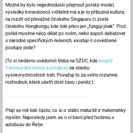
Možná by bylo nejjednodušší přejmout polský model,
výsledky koneckonců viditelně má a je to příbuzná kultura,
na rozdíl od převážně čínského Singapuru či zcela
čínského Hongkongu, kde lidé přeci jen „fungují jinak“. Proč
pořád musíme něco dělat po svém, nebo aspoň debatovat
o národně specifických řešeních, existují-li osvědčené
postupy jinde?
(To si nedávno uvědomili třeba na SŽDC, kde
koupili
francouzské normy a předpisy
na stavbu
vysokorychlostních tratí. Považuji to za velmi rozumné
rozhodnutí, které ušetří dost času i peněz.)
Ptají se mě lidé často, co si o státní maturitě z matematiky
myslím. Naposledy jsem se o ní bavil před hodinou v
autobusu do Řeže.