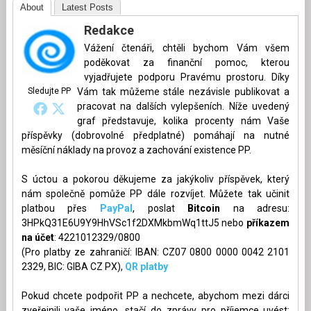
About
Latest Posts
Redakce
Vážení čtenáři, chtěli bychom Vám všem
poděkovat za finanční pomoc, kterou
vyjadřujete podporu Pravému prostoru. Díky
Sledujte PP
Vám tak můžeme stále nezávisle publikovat a
pracovat na dalších vylepšeních. Níže uvedený
graf představuje, kolika procenty nám Vaše
příspěvky (dobrovolné předplatné) pomáhají na nutné
měsíční náklady na provoz a zachování existence PP.
S úctou a pokorou děkujeme za jakýkoliv příspěvek, který
nám společně pomůže PP dále rozvíjet. Můžete tak učinit
platbou přes
PayPal
, poslat
Bitcoin
na adresu:
3HPkQ31E6U9Y9HhVSc1f2DXMkbmWq1ttJ5 nebo
příkazem
na účet
: 4221012329/0800
(Pro platby ze zahraničí: IBAN: CZ07 0800 0000 0042 2101
2329, BIC: GIBA CZ PX),
QR platby
Pokud chcete podpořit PP a nechcete, abychom mezi dárci
zveřejnili vaše jméno, stačí do zprávy pro příjemce uvést: