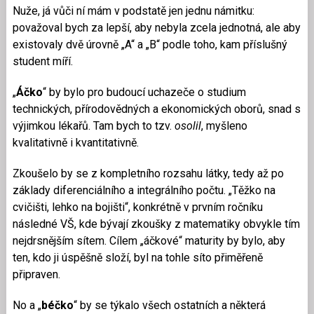
Nuže, já vůči ní mám v podstatě jen jednu námitku:
považoval bych za lepší, aby nebyla zcela jednotná, ale aby
existovaly dvě úrovně „A“ a „B“ podle toho, kam příslušný
student míří.
„
Áčko
“ by bylo pro budoucí uchazeče o studium
technických, přírodovědných a ekonomických oborů, snad s
výjimkou lékařů. Tam bych to tzv.
osolil
, myšleno
kvalitativně i kvantitativně.
Zkoušelo by se z kompletního rozsahu látky, tedy až po
základy diferenciálního a integrálního počtu. „Těžko na
cvičišti, lehko na bojišti“, konkrétně v prvním ročníku
následné VŠ, kde bývají zkoušky z matematiky obvykle tím
nejdrsnějším sítem. Cílem „áčkové“ maturity by bylo, aby
ten, kdo ji úspěšně složí, byl na tohle síto přiměřeně
připraven.
No a „
béčko
“ by se týkalo všech ostatních a některá