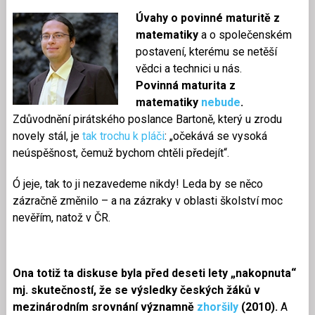
Úvahy o povinné maturitě z
matematiky
a o společenském
postavení, kterému se netěší
vědci a technici u nás.
Povinná maturita z
matematiky
nebude
.
Zdůvodnění pirátského poslance Bartoně, který u zrodu
novely stál, je
tak trochu k pláči
: „očekává se vysoká
neúspěšnost, čemuž bychom chtěli předejít“.
Ó jeje, tak to ji nezavedeme nikdy! Leda by se něco
zázračně změnilo – a na zázraky v oblasti školství moc
nevěřím, natož v ČR.
Ona totiž ta diskuse byla před deseti lety „nakopnuta“
mj. skutečností, že se výsledky českých žáků v
mezinárodním srovnání významně
zhoršily
(2010).
A