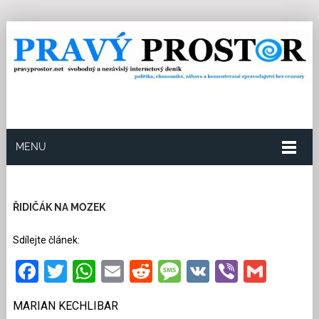
MENU
9.10.2019
Redakce
0
Kategorie:
Společnost
16
přečtení
ŘIDIČÁK NA MOZEK
Sdílejte článek:
Facebook
Twitter
WhatsApp
Email
Reddit
Message
VK
Viber
Gmai
MARIAN KECHLIBAR