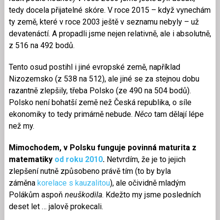
tedy docela přijatelné skóre. V roce 2015 – když vynechám
ty země, které v roce 2003 ještě v seznamu nebyly – už
devatenáctí. A propadli jsme nejen relativně, ale i absolutně,
z 516 na 492 bodů.
Tento osud postihl i jiné evropské země, například
Nizozemsko (z 538 na 512), ale jiné se za stejnou dobu
razantně zlepšily, třeba Polsko (ze 490 na 504 bodů).
Polsko není bohatší země než Česká republika, o síle
ekonomiky to tedy primárně nebude.
Něco
tam dělají lépe
než my.
Mimochodem, v Polsku funguje povinná maturita z
matematiky
od roku 2010
.
Netvrdím, že je to jejich
zlepšení nutně způsobeno právě tím (to by byla
záměna
korelace s kauzalitou
), ale očividně mladým
Polákům aspoň
neuškodila
. Kdežto my jsme posledních
deset let … jalově prokecali.