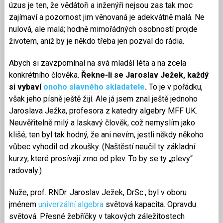
úzus je ten, že vědátoři a inženýři nejsou zas tak moc
zajímaví a pozornost jim věnovaná je adekvátně malá. Ne
nulová, ale malá; hodně mimořádných osobností projde
životem, aniž by je někdo třeba jen pozval do rádia.
Abych si zavzpomínal na svá mladší léta a na zcela
konkrétního člověka.
Řekne-li se Jaroslav Ježek, každý
si vybaví
onoho slavného skladatele
.
To je v pořádku,
však jeho písně ještě žijí. Ale já jsem znal ještě jednoho
Jaroslava Ježka, profesora z katedry algebry MFF UK.
Neuvěřitelně milý a laskavý člověk, což nemyslím jako
klišé; ten byl tak hodný, že ani nevím, jestli někdy někoho
vůbec vyhodil od zkoušky. (Naštěstí neučil ty základní
kurzy, které prosívají zrno od plev. To by se ty „plevy“
radovaly.)
Nuže, prof. RNDr. Jaroslav Ježek, DrSc., byl v oboru
jménem
univerzální algebra
světová kapacita. Opravdu
světová. Přesné žebříčky v takových záležitostech