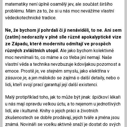
matematiky není úplně osamělý jev, ale součást širšího
problému. Mám za to, že si u nás moc nevážíme vlastní
vědeckotechnické tradice.
Ne, že bychom jí pohrdali či ji nenáviděli, to ne. Ani sem
(zatím) nedorazily v plné síle různé apokalyptické vize
ze Západu, které modernitu odmítají ve prospěch
různých zvláštních utopií.
Ale jako bychom kolektivně
moc nevnímali to, co máme a co třeba jiní nemají. Naše
vlastní věda a technika nevzbuzuje kdovíjakou pozornost a
emoce. Prostě
je
, ve stejném smyslu, jako elektřina v
zásuvce
je
, a jen málokdo se zajímá o další detaily, nebo o
lidi, kteří svojí prací garantují její další existenci.
Malý protipříklad toho, jak to může být jinak: špičkoví lékaři
u nás mají opravdu velkou úctu, a to nejenom u jednotlivých
lidí, ale i kulturně. Knihy o jejich práci a životních
zkušenostech se dobře prodávají, jejich tváře a jména jsou
známá. Novináři se vcelku aktivně snaží je dostat do svých