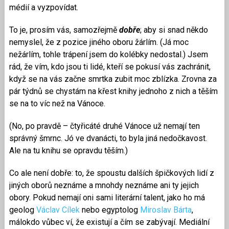
médií a vyzpovídat.
To je, prosím vás, samozřejmě
dobře
; aby si snad někdo
nemyslel, že z pozice jiného oboru žárlím. (Já moc
nežárlím, tohle trápení jsem do kolébky nedostal.) Jsem
rád, že vím, kdo jsou ti lidé, kteří se pokusí vás zachránit,
když se na vás začne smrtka zubit moc zblízka. Zrovna za
pár týdnů se chystám na křest knihy jednoho z nich a těším
se na to víc než na Vánoce.
(No, po pravdě – čtyřicáté druhé Vánoce už nemají ten
správný šmrnc. Jó ve dvanácti, to byla jiná nedočkavost.
Ale na tu knihu se opravdu těším.)
Co ale není dobře: to, že spoustu dalších špičkových lidí z
jiných oborů neznáme a mnohdy neznáme ani ty jejich
obory. Pokud nemají oni sami literární talent, jako ho má
geolog
Václav Cílek
nebo egyptolog
Miroslav Bárta
,
málokdo vůbec ví, že existují a čím se zabývají. Mediální