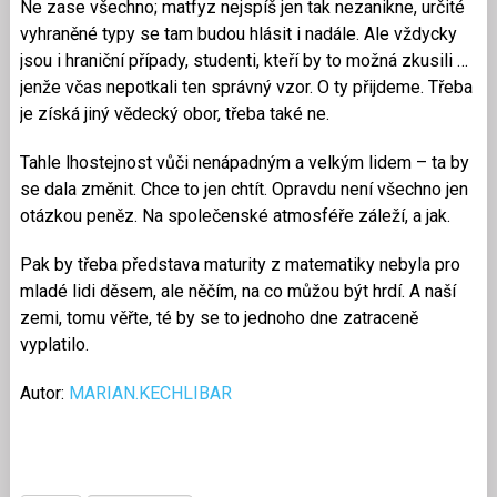
Ne zase všechno; matfyz nejspíš jen tak nezanikne, určité
vyhraněné typy se tam budou hlásit i nadále. Ale vždycky
jsou i hraniční případy, studenti, kteří by to možná zkusili …
jenže včas nepotkali ten správný vzor. O ty přijdeme. Třeba
je získá jiný vědecký obor, třeba také ne.
Tahle lhostejnost vůči nenápadným a velkým lidem – ta by
se dala změnit. Chce to jen chtít. Opravdu není všechno jen
otázkou peněz. Na společenské atmosféře záleží, a jak.
Pak by třeba představa maturity z matematiky nebyla pro
mladé lidi děsem, ale něčím, na co můžou být hrdí. A naší
zemi, tomu věřte, té by se to jednoho dne zatraceně
vyplatilo.
Autor:
MARIAN.KECHLIBAR