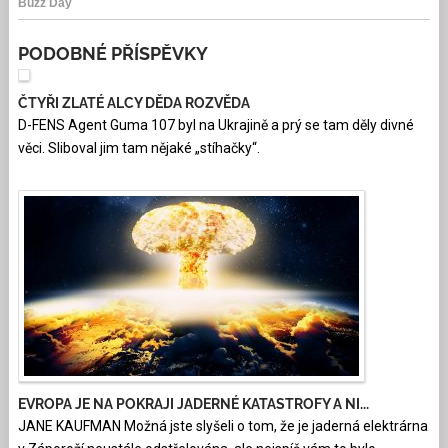
PODOBNÉ PŘÍSPĚVKY
ČTYŘI ZLATÉ ALCY DĚDA ROZVĚDA
D-FENS Agent Guma 107 byl na Ukrajině a prý se tam děly divné
věci. Sliboval jim tam nějaké „stíhačky“.
EVROPA JE NA POKRAJI JADERNÉ KATASTROFY A NI...
JANE KAUFMAN Možná jste slyšeli o tom, že je jaderná elektrárna