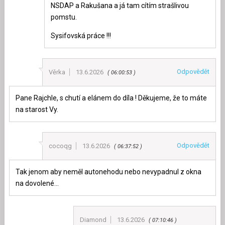
NSDAP a Rakušana a já tam cítím strašlivou
pomstu.
Sysifovská práce !!!
Odpovědět
Věrka
13.6.2026
06:00:53
Pane Rajchle, s chutí a elánem do díla ! Děkujeme, že to máte
na starost Vy.
Odpovědět
cocoqg
13.6.2026
06:37:52
Tak jenom aby neměl autonehodu nebo nevypadnul z okna
na dovolené…
Diamond
13.6.2026
07:10:46