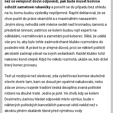
než se veřejnost dozví odpovědi, pak bude muset komise
odložit sametové rukavičky
a ponořit se do případu bez ohledu
na to, komu budou výsledky nepříjemné. Rajchl deklaroval, že se
chce pustit do práce okamžitě a s maximálním nasazením.
Jinými slovy, nehodlá celé měsíce sedět nad hromadou šanonů a
předstírat činnost, zatímco se kolem budou rojit experti na
odkládání, rozmělňování a zametání pod koberec. Slíbil, že udělá
vše pro to, aby bylo tohle zašmodrchané klubko rozmotáno do
poslední nitě. A právě to je zřejmě důvod, proč se někteří političtí
akrobaté začínají ošívat na svých sedačkách. Každé klubko totiž
nakonec končí stejně. Když ho někdo rozmotá, ukáže se, kdo držel
který konec provazu.
Teď už nezbývá než sledovat, zda vyšetřovací komise skutečně
otevře dveře tam, kam se dosud jen opatrně nakukovalo, nebo
zda se znovu rozjede tradiční česká disciplína zvaná politické
mlžení na dlouhé tratě. Jedno je jisté. Ve chvíli, kdy se kolem
Dozimetru začnou hledat odpovědi místo výmluv, bude v
některých politických kancelářích panovat větší neklid než v
akváriu plném skalárek těsně před výměnou vody.