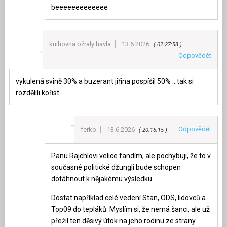
beeeeeeeeeeeee
knihovna ožraly havla
13.6.2026
02:27:58
Odpovědět
vykulená svině 30% a buzerant jiřina pospíšil 50% …tak si
rozdělili kořist
Odpovědět
ferko
13.6.2026
20:16:15
Panu Rajchlovi velice fandím, ale pochybuji, že to v
současné politické džungli bude schopen
dotáhnout k nějakému výsledku.
Dostat například celé vedení Stan, ODS, lidovců a
Top09 do tepláků. Myslím si, že nemá šanci, ale už
přežil ten děsivý útok na jeho rodinu ze strany