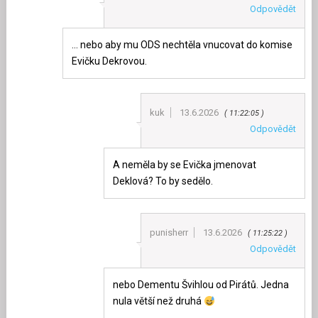
Odpovědět
… nebo aby mu ODS nechtěla vnucovat do komise
Evičku Dekrovou.
kuk
13.6.2026
11:22:05
Odpovědět
A neměla by se Evička jmenovat
Deklová? To by sedělo.
punisherr
13.6.2026
11:25:22
Odpovědět
nebo Dementu Švihlou od Pirátů. Jedna
nula větší než druhá