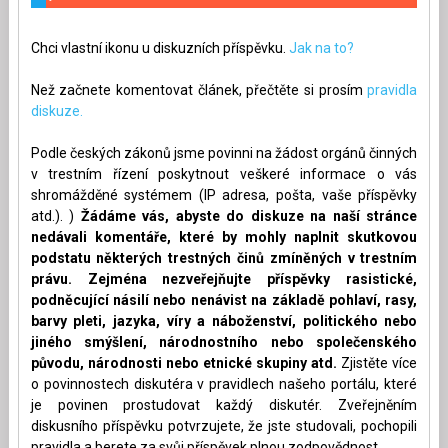
Chci vlastní ikonu u diskuzních příspěvku.
Jak na to?
Než začnete komentovat článek, přečtěte si prosím
pravidla
diskuze.
Podle českých zákonů jsme povinni na žádost orgánů činných
v trestním řízení poskytnout veškeré informace o vás
shromážděné systémem (IP adresa, pošta, vaše příspěvky
atd.). )
Žádáme vás, abyste do diskuze na naší stránce
nedávali komentáře, které by mohly naplnit skutkovou
podstatu některých trestných činů zmíněných v trestním
právu. Zejména nezveřejňujte příspěvky rasistické,
podněcující násilí nebo nenávist na základě pohlaví, rasy,
barvy pleti, jazyka, víry a náboženství, politického nebo
jiného smýšlení, národnostního nebo společenského
původu, národnosti nebo etnické skupiny atd.
Zjistěte více
o povinnostech diskutéra v pravidlech našeho portálu, které
je povinen prostudovat každý diskutér. Zveřejněním
diskusního příspěvku potvrzujete, že jste studovali, pochopili
pravidla a berete za svůj příspěvek plnou zodpovědnost.