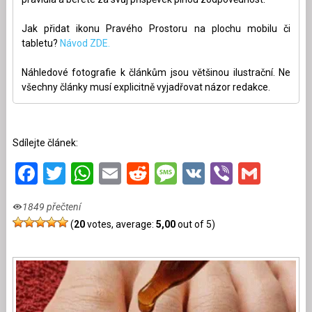
Jak přidat ikonu Pravého Prostoru na plochu mobilu či
tabletu?
Návod ZDE.
Náhledové fotografie k článkům jsou většinou ilustrační. Ne
všechny články musí explicitně vyjadřovat názor redakce.
Sdílejte článek:
Facebook
Twitter
WhatsApp
Email
Reddit
Message
VK
Viber
Gmai
1849 přečtení
(
20
votes, average:
5,00
out of 5)