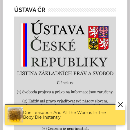
ÚSTAVA ČR
One Teaspoon And All The Worms In The
Body Die Instantly