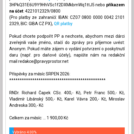
3HPkQ31E6U9Y9HhVSc1f2DXMkbmWq1ttJ5 nebo
příkazem
na účet
: 4221012329/0800
(Pro platby ze zahraničí: IBAN: CZ07 0800 0000 0042 2101
2329, BIC: GIBA CZ PX),
QR platby
Pokud chcete podpořit PP a nechcete, abychom mezi dárci
zveřejnili vaše jméno, stačí do zprávy pro příjemce uvést:
Anonym. Pokud máte zájem o vydání potvrzení o poskytnutí
daru (např. pro daňové účely), napište nám na redakční
mail
redakce@pravyprostor.net
Příspěvky za měsíc SRPEN 2026:
**********************************************
RNDr. Richard Čapek CSc. 400,- Kč, Petr Franc 500,- Kč,
Vladimír Libánský 500,- Kč, Karel Vávra 200,- Kč, Miroslav
Andreska 300,- Kč
Celkem za měsíc: ... 1 900,00 Kč
Vybráno 4.00%