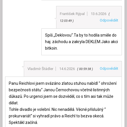
František Rýpal
13.6.2026
Odpovědět
12:03:49
Spíš „Deklovou“.Ta by to hodila směle do
haj. záchodu a zakryla DEKLEM.Jako akci
bitkoin.
Odpovědět
Vladimír Štádler
14.6.2026
00:59:38
Panu Reichlovi jsem svázáno zlatou stuhou nabídl “ ohrožení
bezpečnosti státu“ Janou Černochovou včetně listinných
důkazů. Po urgenci jsem se dozvěděl, co s tím asi tak může
dělat.
Tohle divadlo je volební. Nic nenadělá. Věcně příslušný “
prokurvariát“ si vyhradí právo a Reichl to bezva okecá.
Spektákl začíná.