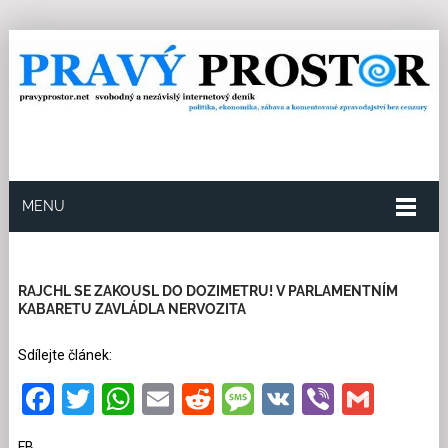
MENU
13.6.2026
Redakce
11
Kategorie:
Politika
1849
přečtení
RAJCHL SE ZAKOUSL DO DOZIMETRU! V PARLAMENTNÍM
KABARETU ZAVLÁDLA NERVOZITA
Sdílejte článek:
Facebook
Twitter
WhatsApp
Email
Reddit
Message
VK
Viber
Gmai
FB