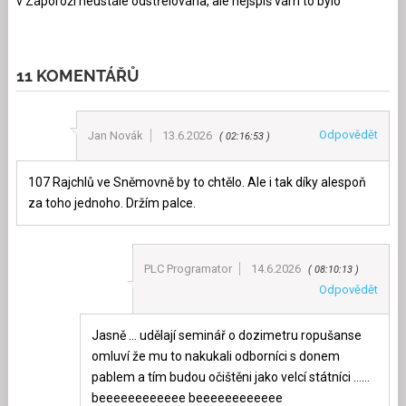
v Záporoží neustále odstřelována, ale nejspíš vám to bylo
11 KOMENTÁŘŮ
Odpovědět
Jan Novák
13.6.2026
02:16:53
107 Rajchlů ve Sněmovně by to chtělo. Ale i tak díky alespoň
za toho jednoho. Držím palce.
PLC Programator
14.6.2026
08:10:13
Odpovědět
Jasně … udělají seminář o dozimetru ropušanse
omluví že mu to nakukali odborníci s donem
pablem a tím budou očištěni jako velcí státníci ……
beeeeeeeeeeee beeeeeeeeeeee