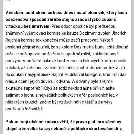
V českém politickém cirkusu dnes nastal okamžik, který části
osazenstva způsobil zhruba stejnou radost jako zubař s
vrtačkou bez umrtvení.
Přes odpor opozice byl předsedou
sněmovní vyšetřovací komise ke kauze Dozimetr zvolen Jindřich
Rajchl a komise tak konečně může začít pracovat. Někteří
poslanci zřejmě doufali, že se kolem Dozimetru bude ještě dlouhé
měsíce našlapovat po špičkách, opatrně mlžit, zakládat nové
podvýbory, pořádat tiskové konference o tiskových konferencích
a čekat, až veřejnost začne řešit něco jiného. Jenže tentokrát jim
do soukolí nasypal písek Rajchl. Poděkoval kolegům, kteří mu dali
hlas, a ocenil jejich důvěru i odvahu. A odvahy bylo zřejmě
skutečně zapotřebí. Když se totiž někdo začne příliš hlasitě
zajímat o jednu z největších politických afér posledních let, v
některých kruzích začne být vzduch náhle těžší a úsměvy
poněkud křečovitější.
Pokud mají občané znovu uvěřit, že právo platí pro všechny
stejně a že velké kauzy nekončí v politické skartovačce dřív,