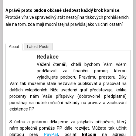
A právě proto budou občané sledovat každý krok komise
.
Protože víra ve spravedlivý stát nestojí na tiskových prohlášeních,
ale na tom, zda mají mocní stejná pravidla jako všichni ostatní.
About
Latest Posts
Redakce
Vážení čtenáři, chtěli bychom Vám všem
poděkovat za finanční pomoc, kterou
vyjadřujete podporu Pravému prostoru. Díky
Vám tak můžeme stále nezávisle publikovat a pracovat na
dalších vylepšeních. Níže uvedený graf představuje, kolika
procenty nám Vaše příspěvky (dobrovolné předplatné)
pomáhají na nutné měsíční náklady na provoz a zachování
existence PP.
S úctou a pokorou děkujeme za jakýkoliv příspěvek, který
nám společně pomůže PP dále rozvíjet. Můžete tak učinit
platbou přes
PayPal
, poslat
Bitcoin
na adresu: