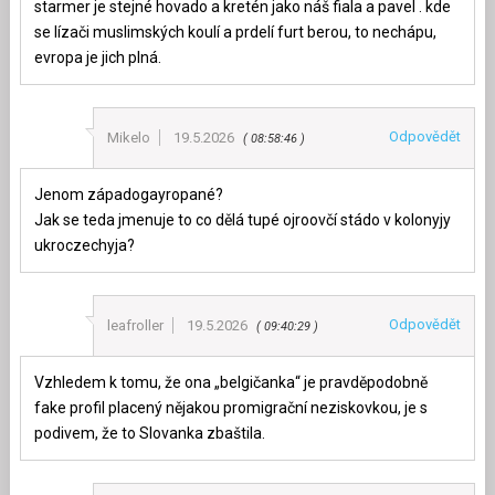
starmer je stejné hovado a kretén jako náš fiala a pavel . kde
se lízači muslimských koulí a prdelí furt berou, to nechápu,
evropa je jich plná.
Odpovědět
Mikelo
19.5.2026
08:58:46
Jenom západogayropané?
Jak se teda jmenuje to co dělá tupé ojroovčí stádo v kolonyjy
ukroczechyja?
Odpovědět
leafroller
19.5.2026
09:40:29
Vzhledem k tomu, že ona „belgičanka“ je pravděpodobně
fake profil placený nějakou promigrační neziskovkou, je s
podivem, že to Slovanka zbaštila.