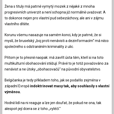
Žena s tituly má patrně vymytý mozek z nějaké z mnoha
progresivních univerzit a není schopna již normálně uvažovat. A
to dokonce nejen pro vlastní pud sebezáchovy, ale ani v zájmu
vlastního dítěte.
Korunu všemu nasazuje na samém konci, kdy je patrné, že si
myslí, že bruselský „boj proti nenávisti a dezinformacím“ má něco
společného s odstraněním kriminality z ulic.
Přitom je to přesně naopak: má zavřít ústa těm, kteří si na toto
multikulturní obohacování stěžují. Právě to je totiž považováno za
nenávist a ne útoky „obohacovačů“ na původní obyvatelstvo.
Belgičanka je tedy příkladem toho, jak se podařilo zejména v
západní Evropě
indoktrinovat masy tak, aby souhlasily s vlastní
výměnou.
Hodně lidí na ni reaguje a lze jen doufat, že pokud ne ona, tak
alespoň její dcera se z toho „vyléčí.“