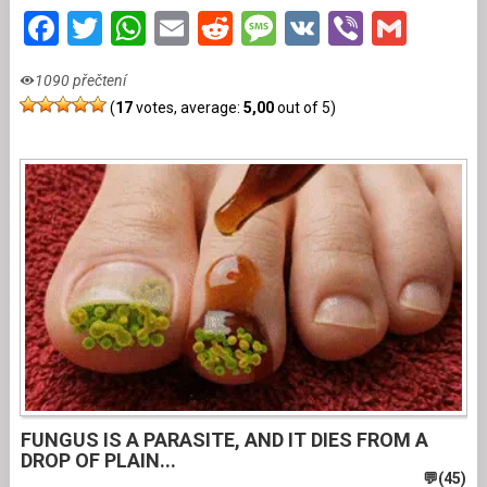
Facebook
Twitter
WhatsApp
Email
Reddit
Message
VK
Viber
Gmai
1090 přečtení
(
17
votes, average:
5,00
out of 5)
FUNGUS IS A PARASITE, AND IT DIES FROM A
DROP OF PLAIN...