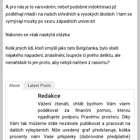
A pro nás je to varováním, neboť podobné indoktrinaci již
podléhají mladí i na našich středních a vysokých školách. I tam se
vymývají mozky po vzoru západních univerzit.
Nakonec se však naskýtá otázka:
Kolik jiných lidí, kteří smýšlí jako tato Belgičanka, bylo obětí
nějakého napadení, znásilnění, loupeže či jiného deliktu, ale
nenahlásili to jen proto, aby nebyli nařčeni z rasismu?
About
Latest Posts
Redakce
Vážení čtenáři, chtěli bychom Vám všem
poděkovat za finanční pomoc, kterou
vyjadřujete podporu Pravému prostoru. Díky
Vám tak můžeme stále nezávisle publikovat a pracovat na
dalších vylepšeních. Níže uvedený graf představuje, kolika
procenty nám Vaše příspěvky (dobrovolné předplatné)