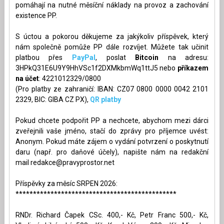
pomáhají na nutné měsíční náklady na provoz a zachování
existence PP.
S úctou a pokorou děkujeme za jakýkoliv příspěvek, který
nám společně pomůže PP dále rozvíjet. Můžete tak učinit
platbou přes
PayPal
, poslat
Bitcoin
na adresu:
3HPkQ31E6U9Y9HhVSc1f2DXMkbmWq1ttJ5 nebo
příkazem
na účet
: 4221012329/0800
(Pro platby ze zahraničí: IBAN: CZ07 0800 0000 0042 2101
2329, BIC: GIBA CZ PX),
QR platby
Pokud chcete podpořit PP a nechcete, abychom mezi dárci
zveřejnili vaše jméno, stačí do zprávy pro příjemce uvést:
Anonym. Pokud máte zájem o vydání potvrzení o poskytnutí
daru (např. pro daňové účely), napište nám na redakční
mail
redakce@pravyprostor.net
Příspěvky za měsíc SRPEN 2026:
**********************************************
RNDr. Richard Čapek CSc. 400,- Kč, Petr Franc 500,- Kč,