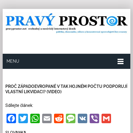
MENU
19.5.2026
Redakce
4
Kategorie:
Multikulturní
soužití
1090 přečtení
PROČ ZÁPADOEVROPANÉ V TAK HOJNÉM POČTU PODPORUJÍ
VLASTNÍ LIKVIDACI? (VIDEO)
Sdílejte článek:
Facebook
Twitter
WhatsApp
Email
Reddit
Message
VK
Viber
Gmai
SLOVANKA