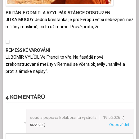
BRITÁNIE ODMÍTLA AZYL PÁKISTÁNCE ODSOUZEN...
JITKA MOODY Jedna křesťanka je pro Evropu větší nebezpečí než
milióny muslimů, co tu už máme. Právě proto, že
REMEŠSKÉ VAROVÁNÍ
LUBOMÍR VYLÍČIL Ve Francii to vře. Na fasádě nově
zrekonstruované mešity v Remeši se včera objevily „hanlivé a
protiislámské nápisy“.
4 KOMENTÁŘŮ
soud a poprava kolaboranta vystrčila
19.5.2026
Odpovědět
06:23:02