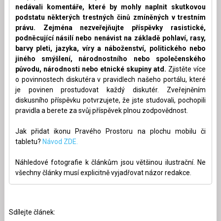
nedávali komentáře, které by mohly naplnit skutkovou
podstatu některých trestných činů zmíněných v trestním
právu. Zejména nezveřejňujte příspěvky rasistické,
podněcující násilí nebo nenávist na základě pohlaví, rasy,
barvy pleti, jazyka, víry a náboženství, politického nebo
jiného smýšlení, národnostního nebo společenského
původu, národnosti nebo etnické skupiny atd.
Zjistěte více
o povinnostech diskutéra v pravidlech našeho portálu, které
je povinen prostudovat každý diskutér. Zveřejněním
diskusního příspěvku potvrzujete, že jste studovali, pochopili
pravidla a berete za svůj příspěvek plnou zodpovědnost.
Jak přidat ikonu Pravého Prostoru na plochu mobilu či
tabletu?
Návod ZDE.
Náhledové fotografie k článkům jsou většinou ilustrační. Ne
všechny články musí explicitně vyjadřovat názor redakce.
Sdílejte článek: