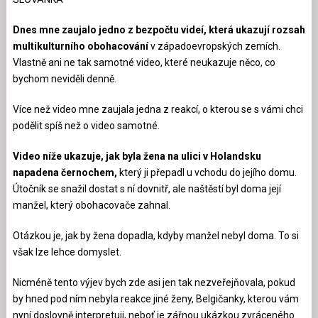
Dnes mne zaujalo jedno z bezpočtu videí, která ukazují rozsah
multikulturního obohacování
v západoevropských zemích.
Vlastně ani ne tak samotné video, které neukazuje něco, co
bychom neviděli denně.
Více než video mne zaujala jedna z reakcí, o kterou se s vámi chci
podělit spíš než o video samotné.
Video níže ukazuje, jak byla žena na ulici v Holandsku
napadena černochem,
který ji přepadl u vchodu do jejího domu.
Útočník se snažil dostat s ní dovnitř, ale naštěstí byl doma její
manžel, který obohacovače zahnal.
Otázkou je, jak by žena dopadla, kdyby manžel nebyl doma. To si
však lze lehce domyslet.
Nicméně tento výjev bych zde asi jen tak nezveřejňovala, pokud
by hned pod ním nebyla reakce jiné ženy, Belgičanky, kterou vám
nyní doslovně interpretuji, neboť je zářnou ukázkou zvráceného