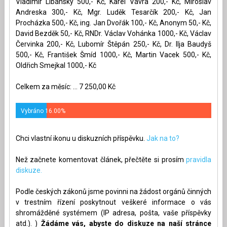
Vladimír Libánský 500,- Kč, Karel Vávra 200,- Kč, Miroslav
Andreska 300,- Kč, Mgr. Luděk Tesarčík 200,- Kč, Jan
Procházka 500,- Kč, ing. Jan Dvořák 100,- Kč, Anonym 50,- Kč,
David Bezděk 50,- Kč, RNDr. Václav Vohánka 1000,- Kč, Václav
Červinka 200,- Kč, Lubomír Štěpán 250,- Kč, Dr. Ilja Baudyš
500,- Kč, František Šmíd 1000,- Kč, Martin Vacek 500,- Kč,
Oldřich Smejkal 1000,- Kč
Celkem za měsíc: ... 7 250,00 Kč
Vybráno 16.00%
Chci vlastní ikonu u diskuzních příspěvku.
Jak na to?
Než začnete komentovat článek, přečtěte si prosím
pravidla
diskuze.
Podle českých zákonů jsme povinni na žádost orgánů činných
v trestním řízení poskytnout veškeré informace o vás
shromážděné systémem (IP adresa, pošta, vaše příspěvky
atd.). )
Žádáme vás, abyste do diskuze na naší stránce