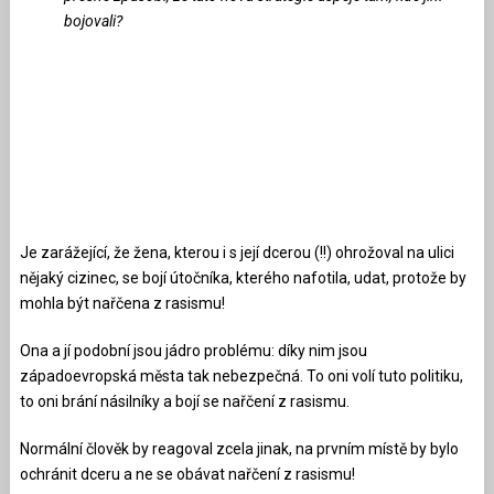
bojovali?
Je zarážející, že žena, kterou i s její dcerou (!!) ohrožoval na ulici
nějaký cizinec, se bojí útočníka, kterého nafotila, udat, protože by
mohla být nařčena z rasismu!
Ona a jí podobní jsou jádro problému: díky nim jsou
západoevropská města tak nebezpečná. To oni volí tuto politiku,
to oni brání násilníky a bojí se nařčení z rasismu.
Normální člověk by reagoval zcela jinak, na prvním místě by bylo
ochránit dceru a ne se obávat nařčení z rasismu!