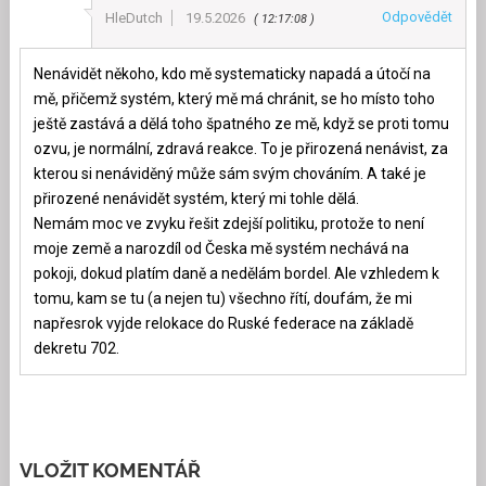
Odpovědět
HleDutch
19.5.2026
12:17:08
Nenávidět někoho, kdo mě systematicky napadá a útočí na
mě, přičemž systém, který mě má chránit, se ho místo toho
ještě zastává a dělá toho špatného ze mě, když se proti tomu
ozvu, je normální, zdravá reakce. To je přirozená nenávist, za
kterou si nenáviděný může sám svým chováním. A také je
přirozené nenávidět systém, který mi tohle dělá.
Nemám moc ve zvyku řešit zdejší politiku, protože to není
moje země a narozdíl od Česka mě systém nechává na
pokoji, dokud platím daně a nedělám bordel. Ale vzhledem k
tomu, kam se tu (a nejen tu) všechno řítí, doufám, že mi
napřesrok vyjde relokace do Ruské federace na základě
dekretu 702.
VLOŽIT KOMENTÁŘ