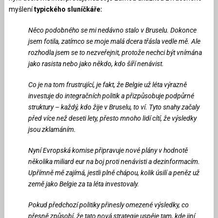
myšlení
typického sluníčkáře:
Něco podobného se mi nedávno stalo v Bruselu. Dokonce
jsem fotila, zatímco se moje malá dcera třásla vedle mě. Ale
rozhodla jsem se to nezveřejnit, protože nechci být vnímána
jako rasista nebo jako někdo, kdo šíří nenávist.
Co je na tom frustrující, je fakt, že Belgie už léta výrazně
investuje do integračních politik a přizpůsobuje podpůrné
struktury – každý, kdo žije v Bruselu, to ví. Tyto snahy začaly
před více než deseti lety, přesto mnoho lidí cítí, že výsledky
jsou zklamáním.
Nyní Evropská komise připravuje nové plány v hodnotě
několika miliard eur na boj proti nenávisti a dezinformacím.
Upřímně mě zajímá, jestli plně chápou, kolik úsilí a peněz už
země jako Belgie za ta léta investovaly.
Pokud předchozí politiky přinesly omezené výsledky, co
přesně způsobí, že tato nová strategie uspěje tam, kde jiní