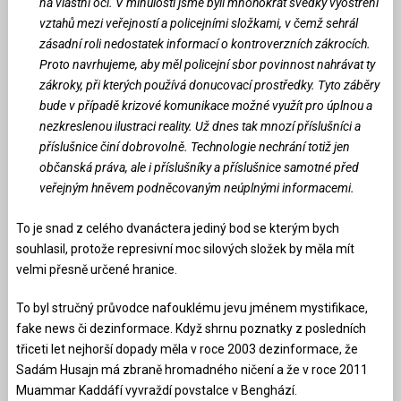
na vlastní oči. V minulosti jsme byli mnohokrát svědky vyostření
vztahů mezi veřejností a policejními složkami, v čemž sehrál
zásadní roli nedostatek informací o kontroverzních zákrocích.
Proto navrhujeme, aby měl policejní sbor povinnost nahrávat ty
zákroky, při kterých používá donucovací prostředky. Tyto záběry
bude v případě krizové komunikace možné využít pro úplnou a
nezkreslenou ilustraci reality. Už dnes tak mnozí příslušníci a
příslušnice činí dobrovolně. Technologie nechrání totiž jen
občanská práva, ale i příslušníky a příslušnice samotné před
veřejným hněvem podněcovaným neúplnými informacemi.
To je snad z celého dvanáctera jediný bod se kterým bych
souhlasil, protože represivní moc silových složek by měla mít
velmi přesně určené hranice.
To byl stručný průvodce nafouklému jevu jménem mystifikace,
fake news či dezinformace. Když shrnu poznatky z posledních
třiceti let nejhorší dopady měla v roce 2003 dezinformace, že
Sadám Husajn má zbraně hromadného ničení a že v roce 2011
Muammar Kaddáfí vyvraždí povstalce v Benghází.