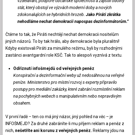
vzdělávání, podpoře občanské společnosti a zajistili odolný
stát, který obstojí ve výzvách moderní doby a nových
zdokonalujících se hybridních hrozeb.
Jako Piráti zkrátka
nehodláme nechat demokracii napospas dezinformátorům.“
Čtěme to tak, že Piráti nechtějí nechat demokracii nositelům
jiných názorů. To by tak hrálo, aby demokracie byla pluralitní!
Kdyby existovali Piráti za minulého režimu, byli by rozhodnými
zastánci avantgardní role KSČ. Tak to alespoň vyznívá z textu.
Odříznutí infošmejdů od veřejných peněz
Konspirační a dezinformační weby už nedosáhnou na veřejné
peníze. Ministerstvo pro místní rozvoj s experty připravilo
postupy pro mediální zakázky, které zabrání rozmístění reklam
na pochybných webech s manipulativním nebo nepravdivým
obsahem.
V první řadě – ten co má jiný názor, jiný pohled na věc – je
INFOŠMEJD? Za druhé zabráníte-li mu příjem reklam a peněz z
nich,
nešetříte ani korunu z veřejných peněz.
Reklamy jdou na