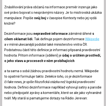
Znásilňování práva občanů na informace premiér inzeruje jako
své právo bojovat s nesprávnými názory. Je to mistrovská ukázka
manipulace. Popíše
svůj boj
v časopise Kontexty nebo jej vydá
knižně?
Dezinformace jsou
nepravdivé informace
záměrně šířené
s
cílem oklamat lidi.
Tak definuje pojem dezinformace
Wikipedie
a v mírně ukecanější podobě také ministerstvo vnitra ČR.
Podstatnou částí této definice je informaci připsaná pravdivostní
hodnota. Přitom informace (sdělení) je
údaj o určitém prostředí,
o jeho stavu a procesech v něm probíhajících
a ta sama o sobě žádnou pravdivostní hodnotu nemá. Wikipedie
to opatrně formuluje takto:
Detekce toho, co je dezinformace
či fake news, je spíše filozofická otázka než logická pravdivostní
hodnota.
Definici dezinformace například vyhovují satiry a parodie
nebo předpojaté zprávy a komentáře, které se ale jako vyhraněné
tváří. My starší si pamatujeme dotazy na Rádio Jerevan: