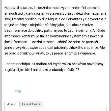
Nepotvrdilo se ale, že dezinformace významně mění politické
znalosti těch, kteří jsou jim vystaveni. Boj proti dezinformacím má
svoji literární předlohu v díle Miguela de Cervantes y Saavedra a je
stejně směšný a stejně bezútěšný jako jeho obraz v knize.
Dezinformace do politiky patří, nejsou to žádné démony. A někdo
informace konzumuje tlačen konzumním systémem a někdo si
jiné informace – i dezinformace – shání. Že nám lže premiér –
jsme si zvykli považovat za daň udržení politického slepence. Ale
že práci odflinknou i Piráti, to už přece jenom překvapení je.
Jenom nechápu jak mohou od svých voličů očekávat nové hlasy
zajišťující jim čtvrt milionové prebendy měsíčně?
vlkp
About
Latest Posts