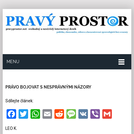
MENU
5.6.2024
Redakce
25
Kategorie:
Společnost
61
přečtení
PRÁVO BOJOVAT S NESPRÁVNÝMI NÁZORY
Sdílejte článek:
Facebook
Twitter
WhatsApp
Email
Reddit
Message
VK
Viber
Gmai
LEO K.