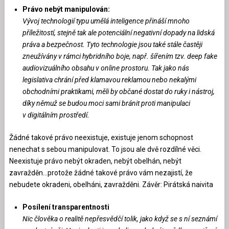
Právo nebýt manipulován:
Vývoj technologií typu umělá inteligence přináší mnoho
příležitostí, stejně tak ale potenciální negativní dopady na lidská
práva a bezpečnost. Tyto technologie jsou také stále častěji
zneužívány v rámci hybridního boje, např. šířením tzv. deep fake
audiovizuálního obsahu v online prostoru. Tak jako nás
legislativa chrání před klamavou reklamou nebo nekalými
obchodními praktikami, měli by občané dostat do ruky i nástroj,
díky němuž se budou moci sami bránit proti manipulaci
v digitálním prostředí.
Žádné takové právo neexistuje, existuje jenom schopnost
nenechat s sebou manipulovat. To jsou ale dvě rozdílné věci.
Neexistuje právo nebýt okraden, nebýt obelhán, nebýt
zavražděn…protože žádné takové právo vám nezajistí, že
nebudete okradeni, obelháni, zavražděni. Závěr: Pirátská naivita
Posílení transparentnosti
Nic člověka o realitě nepřesvědčí tolik, jako když se s ní seznámí