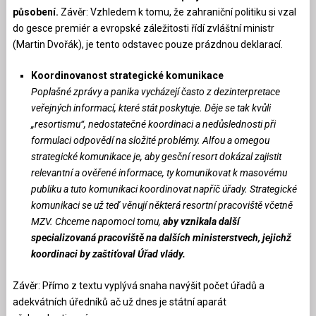
působení.
Závěr: Vzhledem k tomu, že zahraniční politiku si vzal
do gesce premiér a evropské záležitosti řídí zvláštní ministr
(Martin Dvořák), je tento odstavec pouze prázdnou deklarací.
Koordinovanost strategické komunikace
Poplašné zprávy a panika vycházejí často z dezinterpretace
veřejných informací, které stát poskytuje. Děje se tak kvůli
„resortismu“, nedostatečné koordinaci a nedůslednosti při
formulaci odpovědí na složité problémy. Alfou a omegou
strategické komunikace je, aby gesční resort dokázal zajistit
relevantní a ověřené informace, ty komunikovat k masovému
publiku a tuto komunikaci koordinovat napříč úřady. Strategické
komunikaci se už teď věnují některá resortní pracoviště včetně
MZV. Chceme napomoci tomu,
aby vznikala další
specializovaná pracoviště na dalších ministerstvech, jejichž
koordinaci by zaštiťoval Úřad vlády.
Závěr: Přímo z textu vyplývá snaha navýšit počet úřadů a
adekvátních úředníků ač už dnes je státní aparát