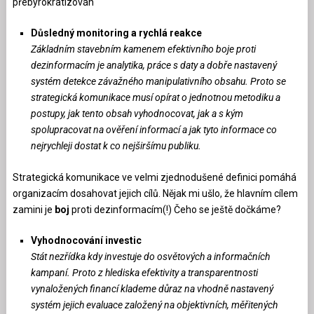
přebyrokratizován
Důsledný monitoring a rychlá reakce
Základním stavebním kamenem efektivního boje proti
dezinformacím je analytika, práce s daty a dobře nastavený
systém detekce závažného manipulativního obsahu. Proto se
strategická komunikace musí opírat o jednotnou metodiku a
postupy, jak tento obsah vyhodnocovat, jak a s kým
spolupracovat na ověření informací a jak tyto informace co
nejrychleji dostat k co nejširšímu publiku.
Strategická komunikace ve velmi zjednodušené definici pomáhá
organizacím dosahovat jejich cílů. Nějak mi ušlo, že hlavním cílem
zamini je
boj
proti dezinformacím(!) Čeho se ještě dočkáme?
Vyhodnocování investic
Stát nezřídka kdy investuje do osvětových a informačních
kampaní. Proto z hlediska efektivity a transparentnosti
vynaložených financí klademe důraz na vhodně nastavený
systém jejich evaluace založený na objektivních, měřitených