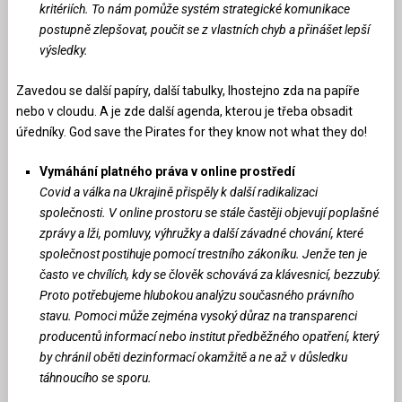
kritériích. To nám pomůže systém strategické komunikace
postupně zlepšovat, poučit se z vlastních chyb a přinášet lepší
výsledky.
Zavedou se další papíry, další tabulky, lhostejno zda na papíře
nebo v cloudu. A je zde další agenda, kterou je třeba obsadit
úředníky. God save the Pirates for they know not what they do!
Vymáhání platného práva v online prostředí
Covid a válka na Ukrajině přispěly k další radikalizaci
společnosti. V online prostoru se stále častěji objevují poplašné
zprávy a lži, pomluvy, výhružky a další závadné chování, které
společnost postihuje pomocí trestního zákoníku. Jenže ten je
často ve chvílích, kdy se člověk schovává za klávesnicí, bezzubý.
Proto potřebujeme hlubokou analýzu současného právního
stavu. Pomoci může zejména vysoký důraz na transparenci
producentů informací nebo institut předběžného opatření, který
by chránil oběti dezinformací okamžitě a ne až v důsledku
táhnoucího se sporu.