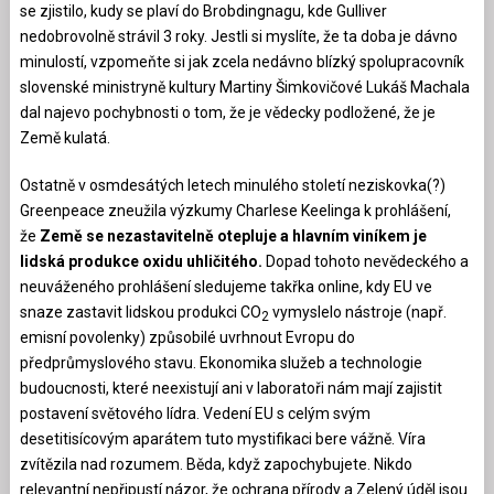
se zjistilo, kudy se plaví do Brobdingnagu, kde Gulliver
nedobrovolně strávil 3 roky. Jestli si myslíte, že ta doba je dávno
minulostí, vzpomeňte si jak zcela nedávno blízký spolupracovník
slovenské ministryně kultury Martiny Šimkovičové Lukáš Machala
dal najevo pochybnosti o tom, že je vědecky podložené, že je
Země kulatá.
Ostatně v osmdesátých letech minulého století neziskovka(?)
Greenpeace zneužila výzkumy Charlese Keelinga k prohlášení,
že
Země se nezastavitelně otepluje a hlavním viníkem je
lidská produkce oxidu uhličitého.
Dopad tohoto nevědeckého a
neuváženého prohlášení sledujeme takřka online, kdy EU ve
snaze zastavit lidskou produkci CO
vymyslelo nástroje (např.
2
emisní povolenky) způsobilé uvrhnout Evropu do
předprůmyslového stavu. Ekonomika služeb a technologie
budoucnosti, které neexistují ani v laboratoři nám mají zajistit
postavení světového lídra. Vedení EU s celým svým
desetitisícovým aparátem tuto mystifikaci bere vážně. Víra
zvítězila nad rozumem. Běda, když zapochybujete. Nikdo
relevantní nepřipustí názor, že ochrana přírody a Zelený úděl jsou