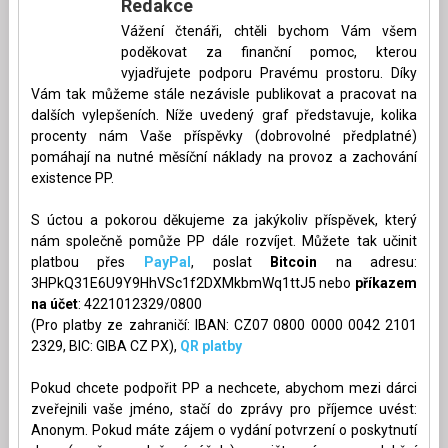
Redakce
Vážení čtenáři, chtěli bychom Vám všem
poděkovat za finanční pomoc, kterou
vyjadřujete podporu Pravému prostoru. Díky
Vám tak můžeme stále nezávisle publikovat a pracovat na
dalších vylepšeních. Níže uvedený graf představuje, kolika
procenty nám Vaše příspěvky (dobrovolné předplatné)
pomáhají na nutné měsíční náklady na provoz a zachování
existence PP.
S úctou a pokorou děkujeme za jakýkoliv příspěvek, který
nám společně pomůže PP dále rozvíjet. Můžete tak učinit
platbou přes
PayPal
, poslat
Bitcoin
na adresu:
3HPkQ31E6U9Y9HhVSc1f2DXMkbmWq1ttJ5 nebo
příkazem
na účet
: 4221012329/0800
(Pro platby ze zahraničí: IBAN: CZ07 0800 0000 0042 2101
2329, BIC: GIBA CZ PX),
QR platby
Pokud chcete podpořit PP a nechcete, abychom mezi dárci
zveřejnili vaše jméno, stačí do zprávy pro příjemce uvést:
Anonym. Pokud máte zájem o vydání potvrzení o poskytnutí