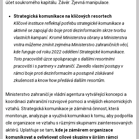
účet soukromého kapitálu. Závěr: Zjevná manipulace.
Strategická komunikace na klíčových resortech
Klíčové instituce reflektují potřebu strategické komunikace a
aktivně se zapojují do boje proti dezinformacím skrze tvorbu
vlastních kampaní. Kromě Ministerstva obrany a Ministerstva
vnitra můžeme zmínit zejména Ministerstvo zahraničních věcí,
kde funguje od roku 2022 oddělení Strategické komunikace.
Toto pracoviště úzce spolupracuje s dalšími resortními
pracovišti i s partnery v zahraničí. Zavedlo vlastní postupy v
rámci boje proti dezinformacím a postupně získávané
zkušenosti a know how předává dalším resortům.
Ministerstvo zahraničí je vládní agentura vytvářející koncepci a
koordinaci zahraniční rozvojové pomoci a vnějších ekonomických
vztahů. Strategická komunikace je záměrná činnost, která
monitoruje, analyzuje a využívá komunikaci k tomu, aby podpořila
cíle organizace ve vztahu s různými skupinami zainteresovaných
aktérů. Uplatňuje se tam,
kde je záměrem organizace
komunikovat a ovlivňovat cílové skupiny v širším rámci