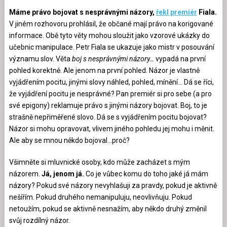
Máme právo bojovat s nesprávnými názory,
řekl premiér
Fiala.
V jiném rozhovoru prohlásil, že občané mají právo na korigované
informace. Obě tyto věty mohou sloužit jako vzorové ukázky do
učebnic manipulace. Petr Fiala se ukazuje jako mistr v posouvání
významu slov. Věta
boj s nesprávnými názory…
vypadá na první
pohled korektně. Ale jenom na první pohled. Názor je vlastně
vyjádřením pocitu, jinými slovy náhled, pohled, mínění… Dá se říci,
že vyjádření pocitu je nesprávné? Pan premiér si pro sebe (a pro
své epigony) reklamuje právo s jinými názory bojovat. Boj, to je
strašně nepřiměřené slovo. Dá se s vyjádřením pocitu bojovat?
Názor si mohu opravovat, vlivem jiného pohledu jej mohu i měnit.
Ale aby se mnou někdo bojoval…proč?
Všimněte si mluvnické osoby, kdo může zacházet s mým
názorem.
Já, jenom já.
Co je vůbec komu do toho jaké já mám
názory? Pokud své názory nevyhlašuji za pravdy, pokud je aktivně
nešířím. Pokud druhého nemanipuluju, neovlivňuju. Pokud
netoužím, pokud se aktivně nesnažím, aby někdo druhý změnil
svůj rozdílný názor.