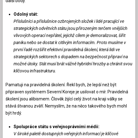
další body.
Odolný stát:
Příslušníci a příslušnice ozbrojených složek i lidé pracující ve
strategických odvětvích státu jsou přirozeným terčem vnějších
vlivových operací nepřátel, jejichž cílem je demoralizovat, šířit
paniku nebo se dostat k citlivým informacím. Proto musíme v
první řadě rozšířit efektivní pravidelná školení, která lidi ve
strategických sektorech s dopadem na bezpečnost připraví na
možné útoky. Stát musí brát vážně hybridní hrozby a chránit svou
klíčovou infrastrukturu.
Pamatuji na pravidelná školení. Řekl bych, že lepší než být
připraven systémem Severní Koreje je usilovat o mír. Pravidelná
školení jsou alibismem. Člověk žijící celý život na kraji války se
stává štvanou zvěří. Nemyslím, že na něco takového bych mohl
být hrdý.
Spolupráce státu s veřejnoprávními médii:
V široké paletě dostupných veřejných informací je klíčové