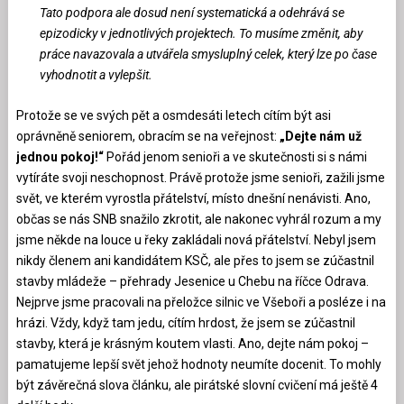
Tato podpora ale dosud není systematická a odehrává se
epizodicky v jednotlivých projektech. To musíme změnit, aby
práce navazovala a utvářela smysluplný celek, který lze po čase
vyhodnotit a vylepšit.
Protože se ve svých pět a osmdesáti letech cítím být asi
oprávněně seniorem, obracím se na veřejnost:
„Dejte nám už
jednou pokoj!“
Pořád jenom senioři a ve skutečnosti si s námi
vytíráte svoji neschopnost. Právě protože jsme senioři, zažili jsme
svět, ve kterém vyrostla přátelství, místo dnešní nenávisti. Ano,
občas se nás SNB snažilo zkrotit, ale nakonec vyhrál rozum a my
jsme někde na louce u řeky zakládali nová přátelství. Nebyl jsem
nikdy členem ani kandidátem KSČ, ale přes to jsem se zúčastnil
stavby mládeže – přehrady Jesenice u Chebu na říčce Odrava.
Nejprve jsme pracovali na přeložce silnic ve Všeboři a posléze i na
hrázi. Vždy, když tam jedu, cítím hrdost, že jsem se zúčastnil
stavby, která je krásným koutem vlasti. Ano, dejte nám pokoj –
pamatujeme lepší svět jehož hodnoty neumíte docenit. To mohly
být závěrečná slova článku, ale pirátské slovní cvičení má ještě 4