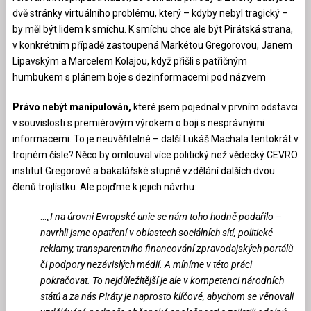
dvě stránky virtuálního problému, který – kdyby nebyl tragický –
by měl být lidem k smíchu. K smíchu chce ale být Pirátská strana,
v konkrétním případě zastoupená Markétou Gregorovou, Janem
Lipavským a Marcelem Kolajou, když přišli s patřičným
humbukem s plánem boje s dezinformacemi pod názvem
Právo nebýt manipulován,
které jsem pojednal v prvním odstavci
v souvislosti s premiérovým výrokem o boji s nesprávnými
informacemi. To je neuvěřitelné – další Lukáš Machala tentokrát v
trojném čísle? Něco by omlouval více politický než vědecký CEVRO
institut Gregorové a bakalářské stupně vzdělání dalších dvou
členů trojlístku. Ale pojďme k jejich návrhu:
…„
I na úrovni Evropské unie se nám toho hodně podařilo –
navrhli jsme opatření v oblastech sociálních sítí, politické
reklamy, transparentního financování zpravodajských portálů
či podpory nezávislých médií. A míníme v této práci
pokračovat. To nejdůležitější je ale v kompetenci národních
států a za nás Piráty je naprosto klíčové, abychom se věnovali