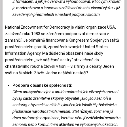
informacemi a jak je ověřovat a vyhodnocovat. Klíčovým krokem
je modernizovat a inovovat vzdělávací obsah i vlastní výuku v již
zavedených předmětech a nastavit podporu školám.
National Endowment for Democracy je vládní organizace USA,
založená roku 1983 se záměrem podporovat demokracii v
zahraničí. Je primárně financovaná Kongresem Spojených států
prostřednictvím grantů, zprostředkovaných United States
Information Agency. Má důsledně obsazené naše školy
prostřednictvím „své odštěpné sestry“ převlečené do
charitativního roucha Člověk v tísni – viz filmy a debaty Jeden
svět na školách. Závěr: Jedno neštěstí nestačí?
Podpora občanské společnosti:
Cílem antisystémových a antidemokratických vlivových operací
bývají často zranitelné skupiny obyvatel, jako jsou senioři a
seniorky, obyvatelé sociálně vyloučených lokalit či příslušníci a
příslušnice národnostních menšin. Stát různými formami již
dnes podporuje organizace, které se věnují vzdělávání seniorů a
seniorek nebo komunitním aktivitám ve vyloučených lokalitách.