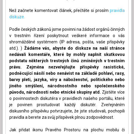
Než začnete komentovat článek, přečtěte si prosím
pravidla
diskuze.
Podle českých zákonů jsme povinni na žádost orgánů činných
v trestním řízení poskytnout veškeré informace o vás
shromážděné systémem (IP adresa, pošta, vaše příspěvky
atd.). )
Žádáme vás, abyste do diskuze na naší stránce
nedávali komentáře, které by mohly naplnit skutkovou
podstatu některých trestných činů zmíněných v trestním
právu. Zejména nezveřejňujte příspěvky rasistické,
podněcující násilí nebo nenávist na základě pohlaví, rasy,
barvy pleti, jazyka, víry a náboženství, politického nebo
jiného smýšlení, národnostního nebo společenského
původu, národnosti nebo etnické skupiny atd.
Zjistěte více
o povinnostech diskutéra v pravidlech našeho portálu, které
je povinen prostudovat každý diskutér. Zveřejněním
diskusního příspěvku potvrzujete, že jste studovali, pochopili
pravidla a berete za svůj příspěvek plnou zodpovědnost.
Jak přidat ikonu Pravého Prostoru na plochu mobilu či