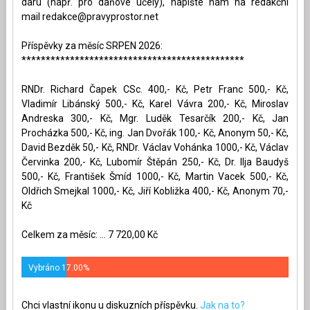
daru (např. pro daňové účely), napište nám na redakční
mail
redakce@pravyprostor.net
Příspěvky za měsíc SRPEN 2026:
**********************************************
RNDr. Richard Čapek CSc. 400,- Kč, Petr Franc 500,- Kč,
Vladimír Libánský 500,- Kč, Karel Vávra 200,- Kč, Miroslav
Andreska 300,- Kč, Mgr. Luděk Tesarčík 200,- Kč, Jan
Procházka 500,- Kč, ing. Jan Dvořák 100,- Kč, Anonym 50,- Kč,
David Bezděk 50,- Kč, RNDr. Václav Vohánka 1000,- Kč, Václav
Červinka 200,- Kč, Lubomír Štěpán 250,- Kč, Dr. Ilja Baudyš
500,- Kč, František Šmíd 1000,- Kč, Martin Vacek 500,- Kč,
Oldřich Smejkal 1000,- Kč, Jiří Kobližka 400,- Kč, Anonym 70,-
Kč
Celkem za měsíc: ... 7 720,00 Kč
Vybráno 17.00%
Chci vlastní ikonu u diskuzních příspěvku.
Jak na to?