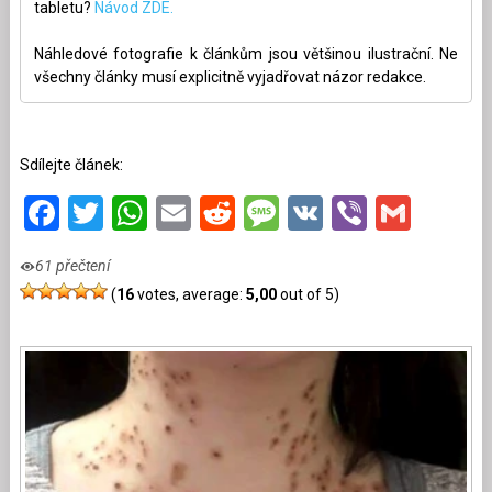
tabletu?
Návod ZDE.
Náhledové fotografie k článkům jsou většinou ilustrační. Ne
všechny články musí explicitně vyjadřovat názor redakce.
Sdílejte článek:
Facebook
Twitter
WhatsApp
Email
Reddit
Message
VK
Viber
Gmai
61 přečtení
(
16
votes, average:
5,00
out of 5)