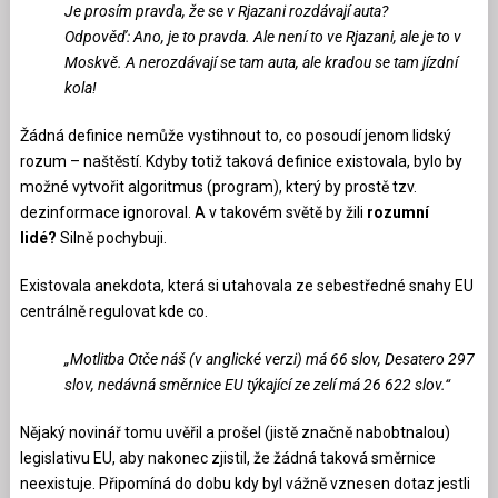
Je prosím pravda, že se v Rjazani rozdávají auta?
Odpověď: Ano, je to pravda. Ale není to ve Rjazani, ale je to v
Moskvě. A nerozdávají se tam auta, ale kradou se tam jízdní
kola!
Žádná definice nemůže vystihnout to, co posoudí jenom lidský
rozum – naštěstí. Kdyby totiž taková definice existovala, bylo by
možné vytvořit algoritmus (program), který by prostě tzv.
dezinformace ignoroval. A v takovém světě by žili
rozumní
lidé?
Silně pochybuji.
Existovala anekdota, která si utahovala ze sebestředné snahy EU
centrálně regulovat kde co.
„Motlitba Otče náš (v anglické verzi) má 66 slov, Desatero 297
slov, nedávná směrnice EU týkající ze zelí má 26 622 slov.“
Nějaký novinář tomu uvěřil a prošel (jistě značně nabobtnalou)
legislativu EU, aby nakonec zjistil, že žádná taková směrnice
neexistuje. Připomíná do dobu kdy byl vážně vznesen dotaz jestli