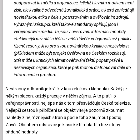
podporovat ta média a organizace, jejichž hlavním motivem není
zisk, ale kvalitně odvedená žurnalistická práce, a která zohledňují
novinářskou etiku v čele s potvrzováním a ověřováním zdrojů.
Výraznými zástupci, kteří takové standardy splňují, jsou i
veřejnoprávní média. Ta jsou v ověřování informací mnohdy
efektivnější než stát a těší se větší důvěře veřejnosti než politiky
řízené resorty. A to pro svou novinářskou kvalitu a nezávislost
(příkladem může být projekt Ověřovna na Českém rozhlasu).
Stát může u kritických témat ověřování faktů poptat právě u
nezávislých organizací, které je pak mohou distribuovat dále do
informačního prostoru.
Nestranný odborník je králík z kouzelníkova klobouku. Každý je
někým placen, každý pracuje v něčím zájmu. A to platí i o
veřejnoprávnosti, nejlépe nás o tom přesvědčuje Česká televize,
Nejlepší cestou k přiblížení se objektivitě je pozorně zkoumat
náhledy z nejrůznějších stran a podle toho zaujmout postoj.
Závěr: Obsahem odstavce je klasické bla-bla-bla bez stopy
přidané hodnoty.