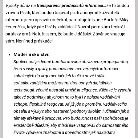
Vysoký důraz na
transparenci producentů informací…
že to budou
zrovna Piráti, kteří budou bojovat proti anonymitě uživatelů
internetu jsem opravdu nečekal, pamatujete Ivane Bartoši, Miky
Ferjenčíku, když jste Piráty zakládali? Navrhl jsem vám tenkrát
pirátský groš. Netušil jsem, že bude Jidášský. Závěr se vnucuje
sám: Není nad práskače!
Moderní školství:
Společnost je denně bombardována obrazovou propagandou,
hrou s čísly a grafy, podsouváním neověřených informací
zabalených do argumentačních faulů a nově i stále
sofistikovanějšími možnostmi dostupných digitálních
technologií, včetně nástrojů umělé inteligence. Klíčové je vytvořit
takové podmínky, abychom na to byli i v oblasti vzdělávání
schopni flexibilně reagovat. Ať již jde o proměnu vzdělávacího
obsahu a výuky nebo nastavení podpory školám i učitelům jak s
tématy efektivně pracovat. Pro budoucnost naší společnosti je
existenčně důležité, aby mladí lidé vstupovali do samostatného
života vybaveni znalostmi a dovednostmi jak nakládat s