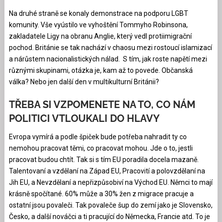
Na druhé straně se konaly demonstrace na podporu LGBT
komunity. Vše vyústilo ve vyhoštění Tommyho Robinsona,
zakladatele Ligy na obranu Anglie, který vedl protiimigrační
pochod. Británie se tak nachází v chaosu mezi rostoucí islamizací
a nárůstem nacionalistických nálad. S tím, jak roste napětí mezi
různými skupinami, otázka je, kam až to povede. Občanská
válka? Nebo jen další den v multikulturní Británii?
TŘEBA SI VZPOMENETE NA TO, CO NÁM
POLITICI VTLOUKALI DO HLAVY
Evropa vymírá a podle špiček bude potřeba nahradit ty co
nemohou pracovat těmi, co pracovat mohou. Jde o to, jestli
pracovat budou chtít. Tak si s tím EU poradila docela mazaně.
Talentovaní a vzdělaní na Západ EU, Pracovití a polovzdělaní na
Jih EU, a Nevzdělaní a nepřizpůsobiví na Východ EU. Němci to mají
krásně spočítané. 60% může a 30% žen z migrace pracuje a
ostatní jsou povaleči. Tak povaleče šup do zemí jako je Slovensko,
Česko, a další nováčci a ti pracující do Německa, Francie atd. To je