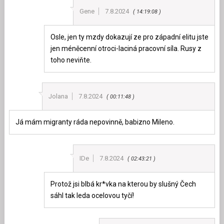
Gene
7.8.2024
14:19:08
Osle, jen ty mzdy dokazují ze pro západní elitu jste
jen méněcenní otroci-laciná pracovní síla. Rusy z
toho neviňte.
Jolana
7.8.2024
00:11:48
Já mám migranty ráda nepovinně, babizno Mileno.
IDe
7.8.2024
02:43:21
Protož jsi blbá kr*vka na kterou by slušný Čech
sáhl tak leda ocelovou tyčí!