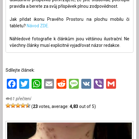
pravidla a berete za svůj příspěvek plnou zodpovědnost.
Jak přidat ikonu Pravého Prostoru na plochu mobilu či
tabletu?
Návod ZDE.
Náhledové fotografie k článkům jsou většinou ilustrační. Ne
všechny články musí explicitně vyjadřovat názor redakce.
Sdílejte článek:
Facebook
Twitter
WhatsApp
Email
Reddit
Message
VK
Viber
Gmai
61 přečtení
(
23
votes, average:
4,83
out of 5)