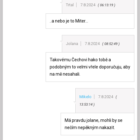
Trtal
7.8.2024
06:13:19
..a nebo je to Miter…
Jolana
7.8.2024
08:52:49
Takovému Čechovi hako tobě a
podobným to velmi vřele doporučuju, aby
na mě nesahali.
Mikelo
7.8.2024
13:53:14
Má pravdu jolane, mohli by se
nečím nepěkným nakazit.