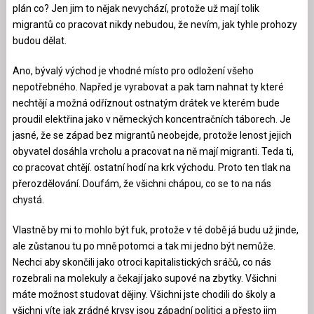
plán co? Jen jim to nějak nevychází, protože už mají tolik
migrantů co pracovat nikdy nebudou, že nevím, jak tyhle prohozy
budou dělat.
Ano, bývalý východ je vhodné místo pro odložení všeho
nepotřebného. Napřed je vyrabovat a pak tam nahnat ty které
nechtějí a možná odříznout ostnatým drátek ve kterém bude
proudil elektřina jako v německých koncentračních táborech. Je
jasné, že se západ bez migrantů neobejde, protože lenost jejich
obyvatel dosáhla vrcholu a pracovat na ně mají migranti. Teda ti,
co pracovat chtějí. ostatní hodí na krk východu. Proto ten tlak na
přerozdělování. Doufám, že všichni chápou, co se to na nás
chystá.
Vlastně by mi to mohlo být fuk, protože v té době já budu už jinde,
ale zůstanou tu po mně potomci a tak mi jedno být nemůže.
Nechci aby skončili jako otroci kapitalistických sráčů, co nás
rozebrali na molekuly a čekají jako supové na zbytky. Všichni
máte možnost studovat dějiny. Všichni jste chodili do školy a
všichni víte jak zrádné krysy jsou západní politici a přesto jim