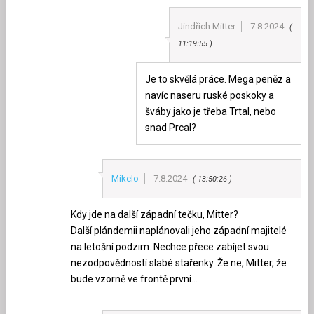
Jindřich Mitter
7.8.2024
11:19:55
Je to skvělá práce. Mega peněz a
navíc naseru ruské poskoky a
šváby jako je třeba Trtal, nebo
snad Prcal?
Mikelo
7.8.2024
13:50:26
Kdy jde na další západní tečku, Mitter?
Další plándemii naplánovali jeho západní majitelé
na letošní podzim. Nechce přece zabíjet svou
nezodpovědností slabé stařenky. Že ne, Mitter, že
bude vzorně ve frontě první…