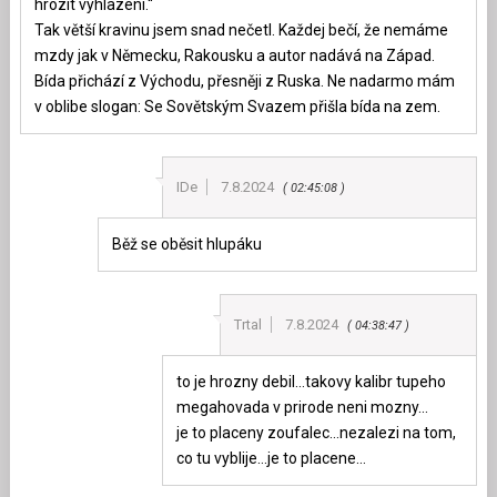
hrozit vyhlazení.“
Tak větší kravinu jsem snad nečetl. Každej bečí, že nemáme
mzdy jak v Německu, Rakousku a autor nadává na Západ.
Bída přichází z Východu, přesněji z Ruska. Ne nadarmo mám
v oblibe slogan: Se Sovětským Svazem přišla bída na zem.
IDe
7.8.2024
02:45:08
Běž se oběsit hlupáku
Trtal
7.8.2024
04:38:47
to je hrozny debil…takovy kalibr tupeho
megahovada v prirode neni mozny…
je to placeny zoufalec…nezalezi na tom,
co tu vyblije…je to placene…