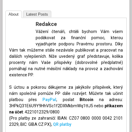
About
Latest Posts
Redakce
Vážení čtenáři, chtěli bychom Vám všem
poděkovat za finanční pomoc, kterou
vyjadřujete podporu Pravému prostoru. Díky
Vám tak můžeme stále nezávisle publikovat a pracovat na
dalších vylepšeních. Níže uvedený graf představuje, kolika
procenty nám Vaše příspěvky (dobrovolné předplatné)
pomáhají na nutné měsíční náklady na provoz a zachování
existence PP.
S úctou a pokorou děkujeme za jakýkoliv příspěvek, který
nám společně pomůže PP dále rozvíjet. Můžete tak učinit
platbou přes
PayPal
, poslat
Bitcoin
na adresu:
3HPkQ31E6U9Y9HhVSc1f2DXMkbmWq1ttJ5 nebo
příkazem
na účet
: 4221012329/0800
(Pro platby ze zahraničí: IBAN: CZ07 0800 0000 0042 2101
2329, BIC: GIBA CZ PX),
QR platby