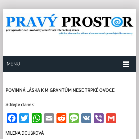
MENU
7.8.2024
Redakce
28
Kategorie:
Multikulturní
soužití
61 přečtení
POVINNÁ LÁSKA K MIGRANTŮM NESE TRPKÉ OVOCE
Sdílejte článek:
Facebook
Twitter
WhatsApp
Email
Reddit
Message
VK
Viber
Gmai
MILENA DOUŠKOVÁ