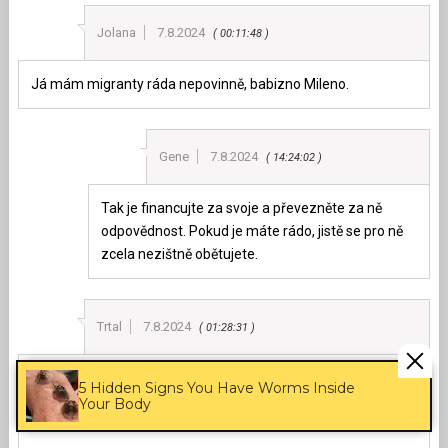
Jolana
7.8.2024
00:11:48
Já mám migranty ráda nepovinně, babizno Mileno.
Gene
7.8.2024
14:24:02
Tak je financujte za svoje a převezněte za ně
odpovědnost. Pokud je máte rádo, jistě se pro ně
zcela nezištně obětujete.
Trtal
7.8.2024
01:28:31
Ona ta Evropa ani tak moc nevymírá, jak moc jsou spise
5 Hidden Signs You Have Worms Inside
puvodni obyvatele sirokou agendou nadnarodniho rizeni
Your Body
postupne vyhubeni a vyhnani ven…