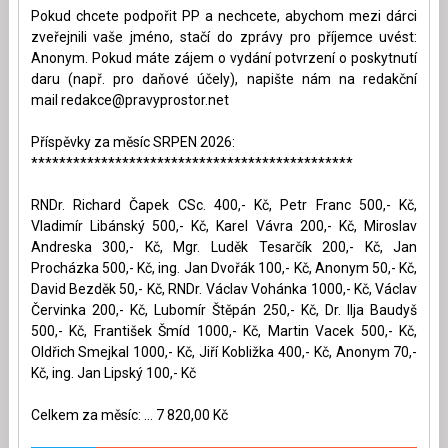
Pokud chcete podpořit PP a nechcete, abychom mezi dárci
zveřejnili vaše jméno, stačí do zprávy pro příjemce uvést:
Anonym. Pokud máte zájem o vydání potvrzení o poskytnutí
daru (např. pro daňové účely), napište nám na redakční
mail
redakce@pravyprostor.net
Příspěvky za měsíc SRPEN 2026:
**********************************************
RNDr. Richard Čapek CSc. 400,- Kč, Petr Franc 500,- Kč,
Vladimír Libánský 500,- Kč, Karel Vávra 200,- Kč, Miroslav
Andreska 300,- Kč, Mgr. Luděk Tesarčík 200,- Kč, Jan
Procházka 500,- Kč, ing. Jan Dvořák 100,- Kč, Anonym 50,- Kč,
David Bezděk 50,- Kč, RNDr. Václav Vohánka 1000,- Kč, Václav
Červinka 200,- Kč, Lubomír Štěpán 250,- Kč, Dr. Ilja Baudyš
500,- Kč, František Šmíd 1000,- Kč, Martin Vacek 500,- Kč,
Oldřich Smejkal 1000,- Kč, Jiří Kobližka 400,- Kč, Anonym 70,-
Kč, ing. Jan Lipský 100,- Kč
Celkem za měsíc: ... 7 820,00 Kč