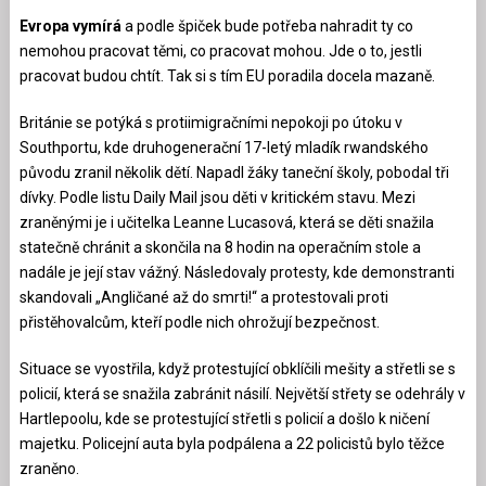
Evropa vymírá
a podle špiček bude potřeba nahradit ty co
nemohou pracovat těmi, co pracovat mohou. Jde o to, jestli
pracovat budou chtít. Tak si s tím EU poradila docela mazaně.
Británie se potýká s protiimigračními nepokoji po útoku v
Southportu, kde druhogenerační 17-letý mladík rwandského
původu zranil několik dětí. Napadl žáky taneční školy, pobodal tři
dívky. Podle listu Daily Mail jsou děti v kritickém stavu. Mezi
zraněnými je i učitelka Leanne Lucasová, která se děti snažila
statečně chránit a skončila na 8 hodin na operačním stole a
nadále je její stav vážný. Následovaly protesty, kde demonstranti
skandovali „Angličané až do smrti!“ a protestovali proti
přistěhovalcům, kteří podle nich ohrožují bezpečnost.
Situace se vyostřila, když protestující obklíčili mešity a střetli se s
policií, která se snažila zabránit násilí. Největší střety se odehrály v
Hartlepoolu, kde se protestující střetli s policií a došlo k ničení
majetku. Policejní auta byla podpálena a 22 policistů bylo těžce
zraněno.