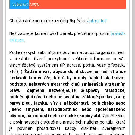
Vybráno 17.00%
Chci vlastní ikonu u diskuzních příspěvku.
Jak na to?
Než začnete komentovat článek, přečtěte si prosím
pravidla
diskuze.
Podle českých zákonů jsme povinni na žádost orgánů činných
v trestním řízení poskytnout veškeré informace o vás
shromážděné systémem (IP adresa, pošta, vaše příspěvky
atd.). )
Žádáme vás, abyste do diskuze na naší stránce
nedávali komentáře, které by mohly naplnit skutkovou
podstatu některých trestných činů zmíněných v trestním
právu. Zejména nezveřejňujte příspěvky rasistické,
podněcující násilí nebo nenávist na základě pohlaví, rasy,
barvy pleti, jazyka, víry a náboženství, politického nebo
jiného smýšlení, národnostního nebo společenského
původu, národnosti nebo etnické skupiny atd.
Zjistěte více
o povinnostech diskutéra v pravidlech našeho portálu, které
je povinen prostudovat každý diskutér. Zveřejněním
diskusního příspěvku potvrzujete, že jste studovali, pochopili