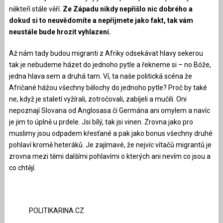
někteří stále věří.
Ze Západu nikdy nepřišlo nic dobrého a
dokud si to neuvědomíte a nepřijmete jako fakt, tak vám
neustále bude hrozit vyhlazení.
Až nám tady budou migranti z Afriky odsekávat hlavy sekerou
tak je nebudeme házet do jednoho pytle a řekneme si – no Bóže,
jedna hlava sem a druhá tam. Ví, ta naše politická scéna že
Afričané hážou všechny bělochy do jednoho pytle? Proč by také
ne, když je staletí vyžírali, zotročovali, zabíjeli a mučili. Oni
nepoznají Slovana od Anglosasa či Germána ani omylem a navíc
je jim to úplně u prdele. Jsi bílý, tak jsi vinen. Zrovna jako pro
muslimy jsou odpadem křesťané a pak jako bonus všechny druhé
pohlaví kromě heteráků. Je zajímavé, že nejvíc vítačů migrantů je
zrovna mezi těmi dalšími pohlavími o kterých ani nevím co jsou a
co chtějí.
POLITIKARINA.CZ