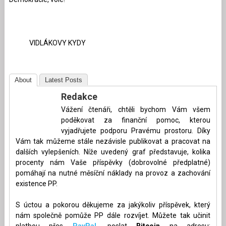
VIDLÁKOVY KYDY
About
Latest Posts
Redakce
Vážení čtenáři, chtěli bychom Vám všem
poděkovat za finanční pomoc, kterou
vyjadřujete podporu Pravému prostoru. Díky
Vám tak můžeme stále nezávisle publikovat a pracovat na
dalších vylepšeních. Níže uvedený graf představuje, kolika
procenty nám Vaše příspěvky (dobrovolné předplatné)
pomáhají na nutné měsíční náklady na provoz a zachování
existence PP.
S úctou a pokorou děkujeme za jakýkoliv příspěvek, který
nám společně pomůže PP dále rozvíjet. Můžete tak učinit
platbou přes
PayPal
, poslat
Bitcoin
na adresu: