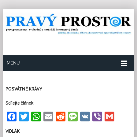
MENU
29.10.2025
Redakce
14
Kategorie:
Politika
39
přečtení
POSVÁTNÉ KRÁVY
Sdílejte článek:
Facebook
Twitter
WhatsApp
Email
Reddit
Message
VK
Viber
Gmai
VIDLÁK