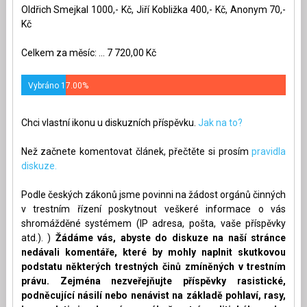
Oldřich Smejkal 1000,- Kč, Jiří Kobližka 400,- Kč, Anonym 70,-
Kč
Celkem za měsíc: ... 7 720,00 Kč
Vybráno 17.00%
Chci vlastní ikonu u diskuzních příspěvku.
Jak na to?
Než začnete komentovat článek, přečtěte si prosím
pravidla
diskuze.
Podle českých zákonů jsme povinni na žádost orgánů činných
v trestním řízení poskytnout veškeré informace o vás
shromážděné systémem (IP adresa, pošta, vaše příspěvky
atd.). )
Žádáme vás, abyste do diskuze na naší stránce
nedávali komentáře, které by mohly naplnit skutkovou
podstatu některých trestných činů zmíněných v trestním
právu. Zejména nezveřejňujte příspěvky rasistické,
podněcující násilí nebo nenávist na základě pohlaví, rasy,