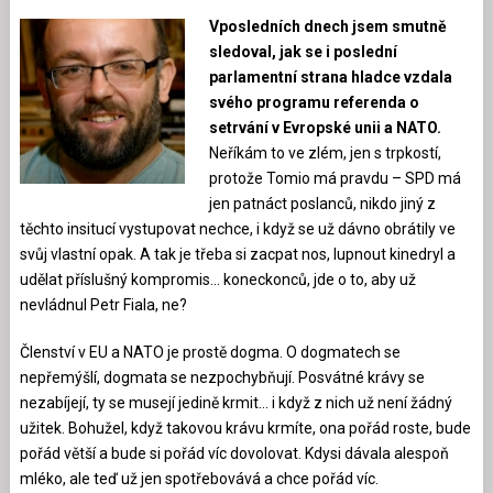
Vposledních dnech jsem smutně
sledoval, jak se i poslední
parlamentní strana hladce vzdala
svého programu referenda o
setrvání v Evropské unii a NATO.
Neříkám to ve zlém, jen s trpkostí,
protože Tomio má pravdu – SPD má
jen patnáct poslanců, nikdo jiný z
těchto insitucí vystupovat nechce, i když se už dávno obrátily ve
svůj vlastní opak. A tak je třeba si zacpat nos, lupnout kinedryl a
udělat příslušný kompromis… koneckonců, jde o to, aby už
nevládnul Petr Fiala, ne?
Členství v EU a NATO je prostě dogma. O dogmatech se
nepřemýšlí, dogmata se nezpochybňují. Posvátné krávy se
nezabíjejí, ty se musejí jedině krmit… i když z nich už není žádný
užitek. Bohužel, když takovou krávu krmíte, ona pořád roste, bude
pořád větší a bude si pořád víc dovolovat. Kdysi dávala alespoň
mléko, ale teď už jen spotřebovává a chce pořád víc.