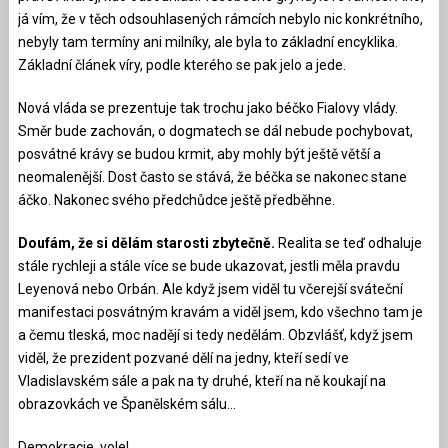
já vím, že v těch odsouhlasených rámcích nebylo nic konkrétního,
nebyly tam termíny ani milníky, ale byla to základní encyklika.
Základní článek víry, podle kterého se pak jelo a jede.
Nová vláda se prezentuje tak trochu jako béčko Fialovy vlády.
Směr bude zachován, o dogmatech se dál nebude pochybovat,
posvátné krávy se budou krmit, aby mohly být ještě větší a
neomalenější. Dost často se stává, že béčka se nakonec stane
áčko. Nakonec svého předchůdce ještě předběhne.
Doufám, že si dělám starosti zbytečně.
Realita se teď odhaluje
stále rychleji a stále více se bude ukazovat, jestli měla pravdu
Leyenová nebo Orbán. Ale když jsem viděl tu včerejší sváteční
manifestaci posvátným kravám a viděl jsem, kdo všechno tam je
a čemu tleská, moc nadějí si tedy nedělám. Obzvlášť, když jsem
viděl, že prezident pozvané dělí na jedny, kteří sedí ve
Vladislavském sále a pak na ty druhé, kteří na ně koukají na
obrazovkách ve Španělském sálu…
Demokracie, vole!