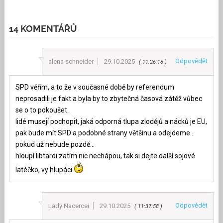
14 KOMENTÁŘŮ
Odpovědět
alena schneider
29.10.2025
11:26:18
SPD věřím, a to že v současné době by referendum
neprosadili je fakt a byla by to zbytečná časová zátěž vůbec
se o to pokoušet.
lidé musejí pochopit, jaká odporná tlupa zlodějů a nácků je EU,
pak bude mít SPD a podobné strany většinu a odejdeme…
pokud už nebude pozdě…
hloupí libtardi zatím nic nechápou, tak si dejte další sojové
latéčko, vy hlupáci
Odpovědět
Lady Nacercei
29.10.2025
11:37:58