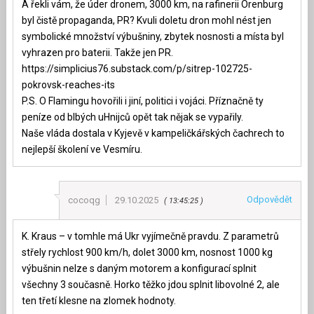
A řekli vám, že úder dronem, 3000 km, na rafinerii Orenburg
byl čistě propaganda, PR? Kvuli doletu dron mohl nést jen
symbolické množství výbušniny, zbytek nosnosti a místa byl
vyhrazen pro baterii. Takže jen PR.
https://simplicius76.substack.com/p/sitrep-102725-
pokrovsk-reaches-its
P.S. O Flamingu hovořili i jiní, politici i vojáci. Příznačně ty
peníze od blbých uHnijců opět tak nějak se vypařily.
Naše vláda dostala v Kyjevě v kampeličkářských čachrech to
nejlepší školení ve Vesmíru.
Odpovědět
cocoqg
29.10.2025
13:45:25
K. Kraus – v tomhle má Ukr vyjímečně pravdu. Z parametrů
střely rychlost 900 km/h, dolet 3000 km, nosnost 1000 kg
výbušnin nelze s daným motorem a konfigurací splnit
všechny 3 současně. Horko těžko jdou splnit libovolné 2, ale
ten třetí klesne na zlomek hodnoty.