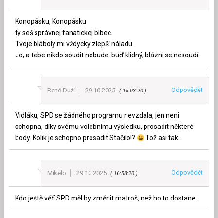
Konopásku, Konopásku
ty seš správnej fanatickej blbec.
Tvoje bláboly mi vždycky zlepší náladu.
Jo, a tebe nikdo soudit nebude, buď klidný, blázni se nesoudí.
Odpovědět
René Duží
29.10.2025
15:03:20
Vidláku, SPD se žádného programu nevzdala, jen neni
schopna, díky svému volebnímu výsledku, prosadit některé
body. Kolik je schopno prosadit Stačilo!?
Tož asi tak…
Odpovědět
Mikelo
29.10.2025
16:58:20
Kdo ještě věří SPD měl by změnit matroš, než ho to dostane.