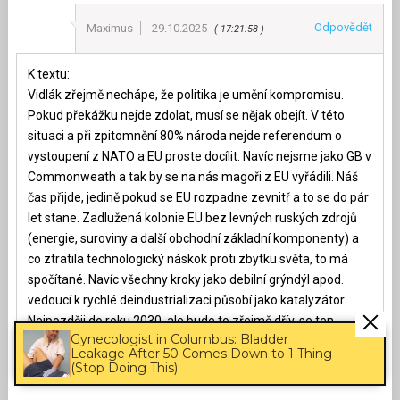
Odpovědět
Maximus
29.10.2025
17:21:58
K textu:
Vidlák zřejmě nechápe, že politika je umění kompromisu.
Pokud překážku nejde zdolat, musí se nějak obejít. V této
situaci a při zpitomnění 80% národa nejde referendum o
vystoupení z NATO a EU proste docílit. Navíc nejsme jako GB v
Commonweath a tak by se na nás magoři z EU vyřádili. Náš
čas přijde, jedině pokud se EU rozpadne zevnitř a to se do pár
let stane. Zadlužená kolonie EU bez levných ruských zdrojů
(energie, suroviny a další obchodní základní komponenty) a
co ztratila technologický náskok proti zbytku světa, to má
spočítané. Navíc všechny kroky jako debilní grýndýl apod.
vedoucí k rychlé deindustrializaci působí jako katalyzátor.
Nejpozději do roku 2030, ale bude to zřejmě dřív, se ten
Gynecologist in Columbus: Bladder
byrokratický, dirigistický moloch rozpadne. Otázkou je, jaké to
Leakage After 50 Comes Down to 1 Thing
bude mít následky…..
(Stop Doing This)