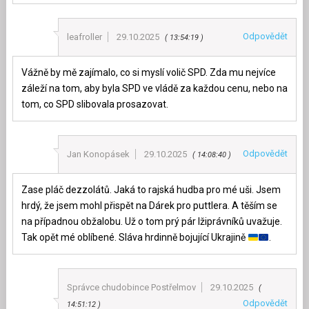
Odpovědět
leafroller
29.10.2025
13:54:19
Vážně by mě zajímalo, co si myslí volič SPD. Zda mu nejvíce
záleží na tom, aby byla SPD ve vládě za každou cenu, nebo na
tom, co SPD slibovala prosazovat.
Odpovědět
Jan Konopásek
29.10.2025
14:08:40
Zase pláč dezzolátů. Jaká to rajská hudba pro mé uši. Jsem
hrdý, že jsem mohl přispět na Dárek pro puttlera. A těším se
na případnou obžalobu. Už o tom prý pár lžiprávníků uvažuje.
Tak opět mé oblíbené. Sláva hrdinně bojující Ukrajině
.
Správce chudobince Postřelmov
29.10.2025
Odpovědět
14:51:12