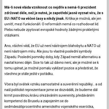
Má-li nová vláda vzniknout co nejdřív a nemá-li prezident
zdržovat déle, než je nutné, je zapotřebí jasně vyznat víru, že s
EU i NATO na věčné časy a nikdy jinak.
Kritika je možná, ale jen
uvnitř, mezi funkcionáři. O reformách nemá co rozhodovat lid.
Plebs nebude zpytovat evropské hodnoty žádnými prokletými
otázkami.
Ano, všichni vědí, že EU už není nástrojem blahobytu a NATO už
není nástrojem míru. Ale jsou to vlastně poslední symboly
Západu. Poslední pomníky doby, kdy Západ neměl alternativu a
nastal konec dějin. Sice to tak už dávno není, ale je možné se k
tomu upínat, je možné pomalu vyklízet pozice a předstírat, že
všechno je stále ještě v pořádku.
Včera byl svátek vzniku samostatné a suverénní republiky… a od
naší politické reprezentace jsme se dozvěděli, že budeme dál
krmit posvátnou krávu ořezáváním suverenity, předáváním
kompetencí do Bruselu a zapojením se do
sedmdesátiprocentního amerického vojenského eseróčka,