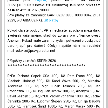
3HPkQ31E6U9Y9HhVSc1f2DXMkbmWq1ttJ5 nebo
příkazem
na účet
: 4221012329/0800
(Pro platby ze zahraničí: IBAN: CZ07 0800 0000 0042 2101
2329, BIC: GIBA CZ PX),
QR platby
Pokud chcete podpořit PP a nechcete, abychom mezi dárci
zveřejnili vaše jméno, stačí do zprávy pro příjemce uvést:
Anonym. Pokud máte zájem o vydání potvrzení o poskytnutí
daru (např. pro daňové účely), napište nám na redakční
mail
redakce@pravyprostor.net
Příspěvky za měsíc SRPEN 2026:
**********************************************
RNDr. Richard Čapek CSc. 400,- Kč, Petr Franc 500,- Kč,
Vladimír Libánský 500,- Kč, Karel Vávra 200,- Kč, Miroslav
Andreska 300,- Kč, Mgr. Luděk Tesarčík 200,- Kč, Jan
Procházka 500,- Kč, ing. Jan Dvořák 100,- Kč, Anonym 50,- Kč,
David Bezděk 50,- Kč, RNDr. Václav Vohánka 1000,- Kč, Václav
Červinka 200,- Kč, Lubomír Štěpán 250,- Kč, Dr. Ilja Baudyš
500,- Kč, František Šmíd 1000,- Kč, Martin Vacek 500,- Kč,