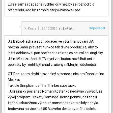
EU se sama rozpadne rychleji dřív než by se rozhodlo o
referendu, kde by zombíci stejně hlasovali pro.
Odpovědět
K. Kraus
29.10.2025
12:40:40
Již Babiš-Hácha a spol. obracejí ve věci financování UA,
možná Babiš převzetí funkce tak divně prodlužuje, aby to
ještě odhlasoval pan profesor a rektor, co neumí ani anglicky.
Již mlží za zrušení lži TV, nyní z ní budou nově lhát oni a
poplatky by mohli být snad zrušeny některým důchodců,
OT Dne zatim chybí pravidelný pitomec s nickem Dana letí na
Moskvu.
Tak dle Simplicimus The Thinker substacku
…Ukrajinský poslanec Roman Kostenko nedávno vysvětlil, že
vývoj programu raket „Flamingo“ nemá peníze, nezahájil
žádnou skutečnou výrobu a samotná raketa nikdy nebyla
testována na více než 50 % svého deklarovaného doletu…