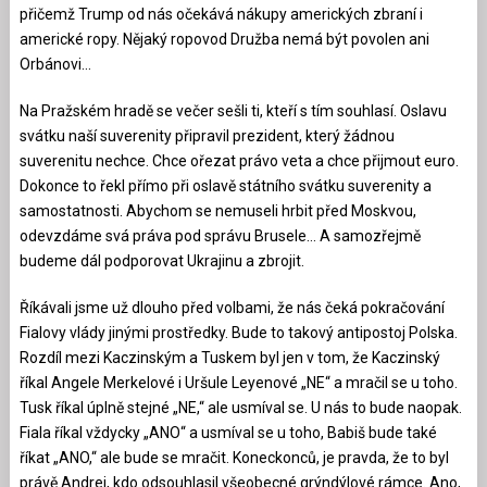
přičemž Trump od nás očekává nákupy amerických zbraní i
americké ropy. Nějaký ropovod Družba nemá být povolen ani
Orbánovi…
Na Pražském hradě se večer sešli ti, kteří s tím souhlasí. Oslavu
svátku naší suverenity připravil prezident, který žádnou
suverenitu nechce. Chce ořezat právo veta a chce přijmout euro.
Dokonce to řekl přímo při oslavě státního svátku suverenity a
samostatnosti. Abychom se nemuseli hrbit před Moskvou,
odevzdáme svá práva pod správu Brusele… A samozřejmě
budeme dál podporovat Ukrajinu a zbrojit.
Říkávali jsme už dlouho před volbami, že nás čeká pokračování
Fialovy vlády jinými prostředky. Bude to takový antipostoj Polska.
Rozdíl mezi Kaczinským a Tuskem byl jen v tom, že Kaczinský
říkal Angele Merkelové i Uršule Leyenové „NE“ a mračil se u toho.
Tusk říkal úplně stejné „NE,“ ale usmíval se. U nás to bude naopak.
Fiala říkal vždycky „ANO“ a usmíval se u toho, Babiš bude také
říkat „ANO,“ ale bude se mračit. Koneckonců, je pravda, že to byl
právě Andrej, kdo odsouhlasil všeobecné grýndýlové rámce. Ano,