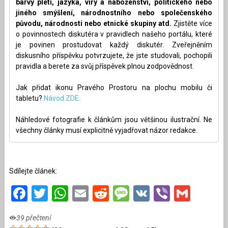
barvy pleti, jazyka, víry a náboženství, politického nebo
jiného smýšlení, národnostního nebo společenského
původu, národnosti nebo etnické skupiny atd.
Zjistěte více
o povinnostech diskutéra v pravidlech našeho portálu, které
je povinen prostudovat každý diskutér. Zveřejněním
diskusního příspěvku potvrzujete, že jste studovali, pochopili
pravidla a berete za svůj příspěvek plnou zodpovědnost.
Jak přidat ikonu Pravého Prostoru na plochu mobilu či
tabletu?
Návod ZDE.
Náhledové fotografie k článkům jsou většinou ilustrační. Ne
všechny články musí explicitně vyjadřovat názor redakce.
Sdílejte článek:
Facebook
Twitter
WhatsApp
Email
Reddit
Message
VK
Viber
Gmai
39 přečtení