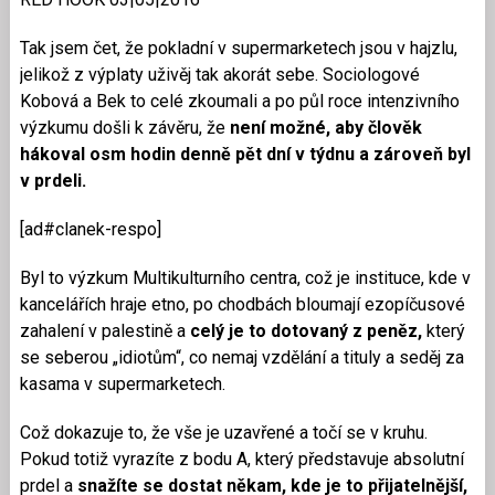
Tak jsem čet, že pokladní v supermarketech jsou v hajzlu,
jelikož z výplaty uživěj tak akorát sebe. Sociologové
Kobová a Bek to celé zkoumali a po půl roce intenzivního
výzkumu došli k závěru, že
není možné, aby člověk
hákoval osm hodin denně pět dní v týdnu a zároveň byl
v prdeli.
[ad#clanek-respo]
Byl to výzkum Multikulturního centra, což je instituce, kde v
kancelářích hraje etno, po chodbách bloumají ezopíčusové
zahalení v palestině a
celý je to dotovaný z peněz,
který
se seberou „idiotům“, co nemaj vzdělání a tituly a seděj za
kasama v supermarketech.
Což dokazuje to, že vše je uzavřené a točí se v kruhu.
Pokud totiž vyrazíte z bodu A, který představuje absolutní
prdel a
snažíte se dostat někam, kde je to přijatelnější,