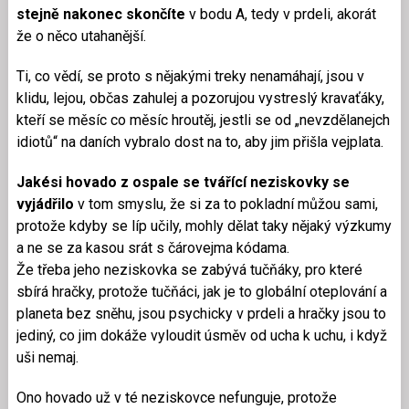
stejně nakonec skončíte
v bodu A, tedy v prdeli, akorát
že o něco utahanější.
Ti, co vědí, se proto s nějakými treky nenamáhají, jsou v
klidu, lejou, občas zahulej a pozorujou vystreslý kravaťáky,
kteří se měsíc co měsíc hroutěj, jestli se od „nevzdělanejch
idiotů“ na daních vybralo dost na to, aby jim přišla vejplata.
Jakési hovado z ospale se tvářící neziskovky se
vyjádřilo
v tom smyslu, že si za to pokladní můžou sami,
protože kdyby se líp učily, mohly dělat taky nějaký výzkumy
a ne se za kasou srát s čárovejma kódama.
Že třeba jeho neziskovka se zabývá tučňáky, pro které
sbírá hračky, protože tučňáci, jak je to globální oteplování a
planeta bez sněhu, jsou psychicky v prdeli a hračky jsou to
jediný, co jim dokáže vyloudit úsměv od ucha k uchu, i když
uši nemaj.
Ono hovado už v té neziskovce nefunguje, protože