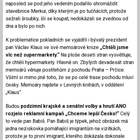
naposled se pod jeho vedením podařilo shromáždit
stavebnice Merkur, díky kterým je po tučňácích, protože
sežrali šroubky, šli se koupat, nedokázali se zvednou od
dna a bylo po nich.
K problematice pokladních se vyjádřil i bývalý prezident
pan Václav Klaus ve své memoárové knize
„Chtěli jsme
víc než supermarkety.“
Na ploše deseti stran vysvětluje,
že chtěli hypermarkety. Hlavně on. Zbylých devadesát stran
memoárů věnuje postřehům z pochodu Praha – Prčice.
Všíml si mimo jiné toho, že se po celé trase pochodu mluví
česky. Memoáry najdete v Levných knihách, v oddělení
„Klaus“.
Budou
podzimní krajské a senátní volby a hnutí ANO
rozjelo reklamní kampaň „Chceme lepší Česko!“
Celý
to vede pan Babiš. Pan Babiš je týpek, jehož obrázek má
jedna neziskovka pomáhající imigrantům na vizitkách,
protože je to první imigrant, kterého dokázala dokonale