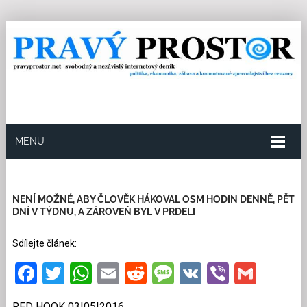
MENU
3.5.2016
Redakce
0
Kategorie:
Společnost
16
přečtení
NENÍ MOŽNÉ, ABY ČLOVĚK HÁKOVAL OSM HODIN DENNĚ, PĚT
DNÍ V TÝDNU, A ZÁROVEŇ BYL V PRDELI
Sdílejte článek:
Facebook
Twitter
WhatsApp
Email
Reddit
Message
VK
Viber
Gmai
RED HOOK 03|05|2016