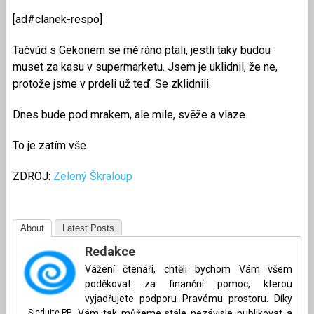
[ad#clanek-respo]
Tačvúd s Gekonem se mě ráno ptali, jestli taky budou
muset za kasu v supermarketu. Jsem je uklidnil, že ne,
protože jsme v prdeli už teď. Se zklidnili.
Dnes bude pod mrakem, ale mile, svěže a vlaze.
To je zatím vše.
ZDROJ:
Zelený Škraloup
About
Latest Posts
Redakce
Vážení čtenáři, chtěli bychom Vám všem
poděkovat za finanční pomoc, kterou
vyjadřujete podporu Pravému prostoru. Díky
Sledujte PP
Vám tak můžeme stále nezávisle publikovat a