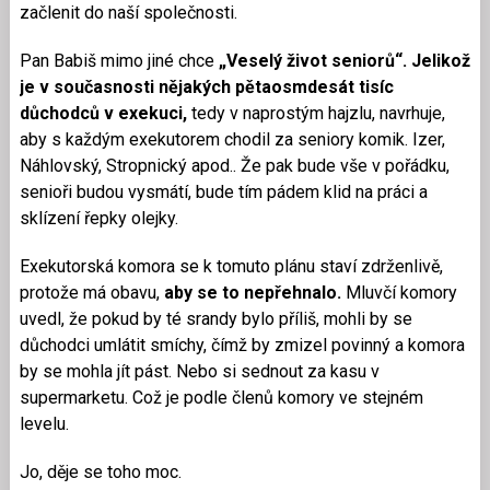
začlenit do naší společnosti.
Pan Babiš mimo jiné chce
„Veselý život seniorů“. Jelikož
je v současnosti nějakých pětaosmdesát tisíc
důchodců v exekuci,
tedy v naprostým hajzlu, navrhuje,
aby s každým exekutorem chodil za seniory komik. Izer,
Náhlovský, Stropnický apod.. Že pak bude vše v pořádku,
senioři budou vysmátí, bude tím pádem klid na práci a
sklízení řepky olejky.
Exekutorská komora se k tomuto plánu staví zdrženlivě,
protože má obavu,
aby se to nepřehnalo.
Mluvčí komory
uvedl, že pokud by té srandy bylo příliš, mohli by se
důchodci umlátit smíchy, čímž by zmizel povinný a komora
by se mohla jít pást. Nebo si sednout za kasu v
supermarketu. Což je podle členů komory ve stejném
levelu.
Jo, děje se toho moc.