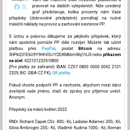
pracovat na dalších vylepšeních. Níže uvedený
graf představuje, kolika procenty nám Vaše
příspěvky (dobrovolné předplatné) pomáhají na nutné
měsíční náklady na provoz a zachování existence PP.
S úctou a pokorou děkujeme za jakýkoliv příspěvek, který
nám společně pomůže PP dále rozvíjet. Můžete tak učinit
platbou přes
PayPal
, poslat
Bitcoin
na adresu:
3HPkQ31E6U9Y9HhVSc1f2DXMkbmWq1ttJ5 nebo
příkazem
na účet
: 4221012329/0800
(Pro platby ze zahraničí: IBAN: CZ07 0800 0000 0042 2101
2329, BIC: GIBA CZ PX),
QR platby
Pokud chcete podpořit PP a nechcete, abychom mezi dárci
zveřejnili vaše jméno, stačí do zprávy pro příjemce uvést:
Anonym.
Příspěvky za měsíc květen 2022:
RNDr. Richard Čapek CSc. 400,- Kč, Ladislav Adamec 200,- Kč,
Silvia Ambrogini 250,- Kč, Vladimír Kudrna 1000,- Kč, Roman