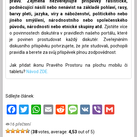
právu. Zejména nezveřejňujte příspěvky rasistické,
podněcující násilí nebo nenávist na základě pohlaví, rasy,
barvy pleti, jazyka, víry a náboženství, politického nebo
jiného smýšlení, národnostního nebo společenského
původu, národnosti nebo etnické skupiny atd.
Zjistěte více
o povinnostech diskutéra v pravidlech našeho portálu, které
je povinen prostudovat každý diskutér. Zveřejněním
diskusního příspěvku potvrzujete, že jste studovali, pochopili
pravidla a berete za svůj příspěvek plnou zodpovědnost.
Jak přidat ikonu Pravého Prostoru na plochu mobilu či
tabletu?
Návod ZDE.
Sdílejte článek:
Facebook
Twitter
WhatsApp
Email
Reddit
Message
VK
Viber
Gmai
16 přečtení
(
38
votes, average:
4,53
out of 5)