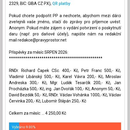
2329, BIC: GIBA CZ PX),
QR platby
Pokud chcete podpořit PP a nechcete, abychom mezi dárci
zveřejnili vaše jméno, stačí do zprávy pro příjemce uvést:
Anonym. Pokud máte zájem o vydání potvrzení o poskytnutí
daru (např. pro daňové účely), napište nám na redakční
mail
redakce@pravyprostor.net
Příspěvky za měsíc SRPEN 2026:
**********************************************
RNDr. Richard Čapek CSc. 400,- Kč, Petr Franc 500,- Kč,
Vladimír Libánský 500,- Kč, Karel Vávra 200,- Kč, Miroslav
Andreska 300,- Kč, Mgr. Luděk Tesarčík 200,- Kč, Jan
Procházka 500,- Kč, ing. Jan Dvořák 100,- Kč, Anonym 50,- Kč,
David Bezděk 50,- Kč, RNDr. Václav Vohánka 1000,- Kč, Václav
Červinka 200,- Kč, Lubomír Štěpán 250,- Kč
Celkem za měsíc: ... 4 250,00 Kč
Vybráno 9.00%