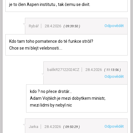
je to člen Aspen institutu , tak čemu se divit.
Odpovědět
Rybář
28.4.2026
09:39:50
Kdo tam toho pomatence do té funkce strčil?
Chce se mi blejt velebnosti….
balíkR27122024CZ
28.4.2026
11:13:56
Odpovědět
kdo ? no přece drotár…
Adam Vojtěch je mezi dobytkem ministr,
mezi lidmi by nebyl nic
Odpovědět
Jarka
28.4.2026
09:50:29