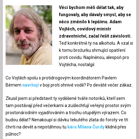
Věci bychom měli dělat tak, aby
fungovaly, aby dávaly smysl, aby se
něco změnilo k lepšímu. Adam
Vojtěch, covidový ministr
zdravotnictví, začal řešit závislosti.
Teď konkrétně ty na alkoholu. A vzal si
k tomu brožurku shrnující opatření
proti covidu. Naplněnou, alespoň pro
Vojtěcha, nostalgií.
Co Vojtěch spolu s protidrogovým koordinátorem Pavlem
Bémem
navrhují
v boji proti ohnivé vodě? Po deváté večer zákaz.
Zkusil jsem si představit ty vyděšené tváře notoriků, kteří sem
tam postávají před večerkami a zušlechťují veřejný prostor svým
prostonárodním vyjadřováním a trochu otupělým výrazem. Co
budou dělat? Nenakoupí si dávku tekutého zlata do foroty ve tři
čtvrti na devět a nepotáhnou tu
káru Milana Čurdy
klidně přes
půlnoc?