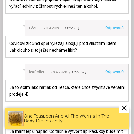
vyřadí ledviny z činnosti rychleji než ten alkohol.
Odpovědět
PéeF
28.4.2026
11:17:23
Covidoví zločinci opět vylézají a bojují proti vlastním lidem.
Jak dlouho si to ještě necháme líbit?
Odpovědět
leafroller
28.4.2026
11:21:36
Já to vidím jako nátlak od Tesca, které chce zvýšit své večerní
prodeje:-D
One Teaspoon And All The Worms In The
Odpovědět
Stormbringer
28.4.2026
11:49:02
Body Die Instantly
Já mám lepší nápad. Co takhle vytvořit aplikaci, kdy bude mít