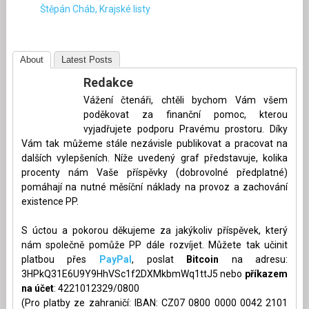
Štěpán Cháb, Krajské listy
About
Latest Posts
Redakce
Vážení čtenáři, chtěli bychom Vám všem
poděkovat za finanční pomoc, kterou
vyjadřujete podporu Pravému prostoru. Díky
Vám tak můžeme stále nezávisle publikovat a pracovat na
dalších vylepšeních. Níže uvedený graf představuje, kolika
procenty nám Vaše příspěvky (dobrovolné předplatné)
pomáhají na nutné měsíční náklady na provoz a zachování
existence PP.
S úctou a pokorou děkujeme za jakýkoliv příspěvek, který
nám společně pomůže PP dále rozvíjet. Můžete tak učinit
platbou přes
PayPal
, poslat
Bitcoin
na adresu:
3HPkQ31E6U9Y9HhVSc1f2DXMkbmWq1ttJ5 nebo
příkazem
na účet
: 4221012329/0800
(Pro platby ze zahraničí: IBAN: CZ07 0800 0000 0042 2101