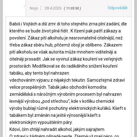
Odpovědět
Nojo
28.4.2026
11:03:50
Babiš i Vojtěch a dší zmr di toho stejného zrna plní zadání, dle
kterého se bude život plně řídit . K řízení pak patří zákazy a
povolení. Zákaz pití alkoholu je nesrovnatelně citelnější, než
třeba zákaz sběru hub, přičemž obojí je oblíbeno. Zákazem
pití alkoholu se však autorita může mnohem viditelněji a
citelněji prosadit. Jak se vyvinul zákaz kouření ve veřejných
prostorách. Modifikoval se do radikálního snížení kouření
tabáku, aby tento byl nahrazen
vdechováním výparu z nějakých tekutin. Samozřejmě zdraví
velice prospěšných. Tabák jako obchodní komodita
zemědělská s náročným výrobním procesem byl nahrazen
levnější výrobou „pod střechou“, kde v kotlíku chemické
výroby bublají různé pochutiny elektronických kuřáků. Kšeft s
tabákem byl změněn na ještě výnosnější kšeft s
elektronickým vypouštěním páry.
Kdoví, čím chtějí nahradit alkohol, jakým sajrajtem.
O zdraví v žádném případě nejde. Zřejmě už mají něco, co