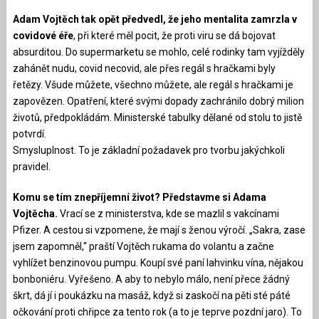
Adam Vojtěch tak opět předvedl, že jeho mentalita zamrzla v
covidové éře
, při které měl pocit, že proti viru se dá bojovat
absurditou. Do supermarketu se mohlo, celé rodinky tam vyjížděly
zahánět nudu, covid necovid, ale přes regál s hračkami byly
řetězy. Všude můžete, všechno můžete, ale regál s hračkami je
zapovězen. Opatření, které svými dopady zachránilo dobrý milion
životů, předpokládám. Ministerské tabulky dělané od stolu to jistě
potvrdí.
Smysluplnost. To je základní požadavek pro tvorbu jakýchkoli
pravidel.
Komu se tím znepříjemní život? Představme si Adama
Vojtěcha.
Vrací se z ministerstva, kde se mazlil s vakcínami
Pfizer. A cestou si vzpomene, že mají s ženou výročí. „Sakra, zase
jsem zapomněl,“ praští Vojtěch rukama do volantu a začne
vyhlížet benzinovou pumpu. Koupí své paní lahvinku vína, nějakou
bonboniéru. Vyřešeno. A aby to nebylo málo, není přece žádný
škrt, dá jí i poukázku na masáž, když si zaskočí na pěti sté páté
očkování proti chřipce za tento rok (a to je teprve pozdní jaro). To