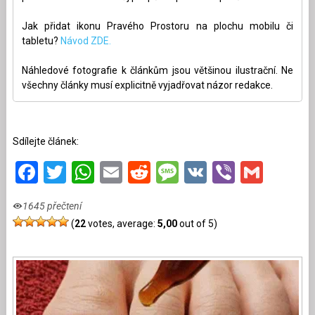
Jak přidat ikonu Pravého Prostoru na plochu mobilu či
tabletu?
Návod ZDE.
Náhledové fotografie k článkům jsou většinou ilustrační. Ne
všechny články musí explicitně vyjadřovat názor redakce.
Sdílejte článek:
Facebook
Twitter
WhatsApp
Email
Reddit
Message
VK
Viber
Gmai
1645 přečtení
(
22
votes, average:
5,00
out of 5)