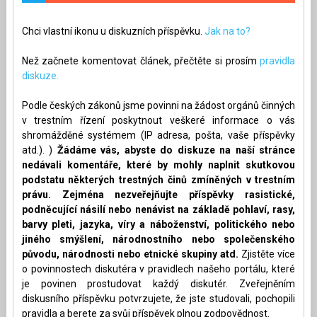
Chci vlastní ikonu u diskuzních příspěvku.
Jak na to?
Než začnete komentovat článek, přečtěte si prosím
pravidla
diskuze.
Podle českých zákonů jsme povinni na žádost orgánů činných
v trestním řízení poskytnout veškeré informace o vás
shromážděné systémem (IP adresa, pošta, vaše příspěvky
atd.). )
Žádáme vás, abyste do diskuze na naší stránce
nedávali komentáře, které by mohly naplnit skutkovou
podstatu některých trestných činů zmíněných v trestním
právu. Zejména nezveřejňujte příspěvky rasistické,
podněcující násilí nebo nenávist na základě pohlaví, rasy,
barvy pleti, jazyka, víry a náboženství, politického nebo
jiného smýšlení, národnostního nebo společenského
původu, národnosti nebo etnické skupiny atd.
Zjistěte více
o povinnostech diskutéra v pravidlech našeho portálu, které
je povinen prostudovat každý diskutér. Zveřejněním
diskusního příspěvku potvrzujete, že jste studovali, pochopili
pravidla a berete za svůj příspěvek plnou zodpovědnost.