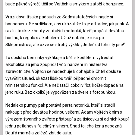
bude pěkné výročí, těší se Vojtěch a smykem zatočí k benzince.
Vrazí dovnitř jako padouch ze Sedmi statečných, najde si
bonboniéru. Se srdíčkem, aby ukázal, že to je od srdce, jak jinak. A
razí si to skrze houfy zoufalých notoriků, kteří propásli devátou
hodinu, k regálu s alkoholem. Už už natahuje ruku po
Sklepmistrovi, ale ozve se strohý výkřik. „Jedeš od toho, ty pse!“
To obsluha benzinky vykřikuje a běží s koštětem vytrestat
alkoholika za jeho zpupnost vůči nařízení ministerstva
zdravotnictví. Vojtěch se nadechuje k obhajobě. Chtěl obsluze
vysvětlit situaci, ukázat lidskou tvář, případně ohromit
ministerskou funkcí. Ale než stačil cokoliv říct, koště dopadá na
jeho ruku. Bez okolků je vypovězen za dveře s fotobuňkou.
Nedaleko pumpy pak postává parta notoriků, kteří si stačili
nakoupit před devátou hodinou večerní. Adam Vojtěch k nim s
výrazem štvaného zvířete přistoupí a za tisícovku si od nich koupí
jednu petlahev s falešným vínem. Snad to jeho žena nepozná.
Doufá marně a zalézá zbit do auta.