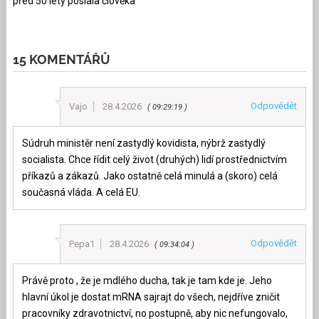
před 50 lety poslala člověka
15 KOMENTÁŘŮ
Odpovědět
Vajo
28.4.2026
09:29:19
Súdruh ministěr není zastydlý kovidista, nýbrž zastydlý
socialista. Chce řídit celý život (druhých) lidí prostřednictvím
příkazů a zákazů. Jako ostatně celá minulá a (skoro) celá
současná vláda. A celá EU.
Odpovědět
Pepa1
28.4.2026
09:34:04
Právě proto , že je mdlého ducha, tak je tam kde je. Jeho
hlavní úkol je dostat mRNA sajrajt do všech, nejdříve zničit
pracovníky zdravotnictví, no postupně, aby nic nefungovalo,