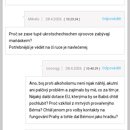
Odpovědět
Mikelo
28.4.2026
10:23:24
Proč se zase tupé ukrotschechischen ojroovce zabývají
maňáskem?
Potřebnější je vědět na čí ruce je navlečenej.
Odpovědět
cocoqg
28.4.2026
10:40:29
Ano, boj proti alkoholismu není nijak náhlý, akutní
ani palčivý problém a zajímalo by mě, co za tím je.
Nějaký další dotace EU, kterýma by se Babiš chtěl
pochlubit? Proč vzkřísil z mrtvých provařenýho
Béma? Chtěl jenom pro volby kontakty na
fungování Prahy a tohle dal Bémovi jako hračku?