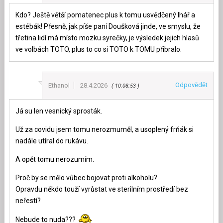
Kdo? Ještě větší pomatenec plus k tomu usvědčený lhář a
estébák! Přesně, jak píše paní Doušková jinde, ve smyslu, že
třetina lidí má místo mozku syrečky, je výsledek jejich hlasů
ve volbách TOTO, plus to co si TOTO k TOMU přibralo.
Odpovědět
Ethanol
28.4.2026
10:08:53
Já su len vesnický sprosták.
Už za covidu jsem tomu nerozmuměl, a usoplený frňák si
nadále utíral do rukávu.
A opět tomu nerozumím.
Proč by se mělo vůbec bojovat proti alkoholu?
Opravdu někdo touží vyrůstat ve sterilním prostředí bez
neřestí?
Nebude to nuda???