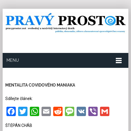
MENU
28.4.2026
Redakce
15
Kategorie:
Politika
1645
přečtení
MENTALITA COVIDOVÉHO MANIAKA
Sdílejte článek:
Facebook
Twitter
WhatsApp
Email
Reddit
Message
VK
Viber
Gmai
ŠTĚPÁN CHÁB