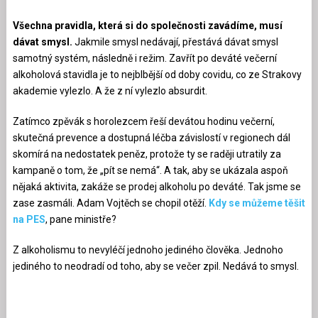
Všechna pravidla, která si do společnosti zavádíme, musí
dávat smysl.
Jakmile smysl nedávají, přestává dávat smysl
samotný systém, následně i režim. Zavřít po deváté večerní
alkoholová stavidla je to nejblbější od doby covidu, co ze Strakovy
akademie vylezlo. A že z ní vylezlo absurdit.
Zatímco zpěvák s horolezcem řeší devátou hodinu večerní,
skutečná prevence a dostupná léčba závislostí v regionech dál
skomírá na nedostatek peněz, protože ty se raději utratily za
kampaně o tom, že „pít se nemá“. A tak, aby se ukázala aspoň
nějaká aktivita, zakáže se prodej alkoholu po deváté. Tak jsme se
zase zasmáli. Adam Vojtěch se chopil otěží.
Kdy se můžeme těšit
na PES
, pane ministře?
Z alkoholismu to nevyléčí jednoho jediného člověka. Jednoho
jediného to neodradí od toho, aby se večer zpil. Nedává to smysl.