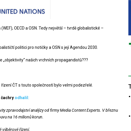
WEF), OECD a OSN. Tedy největší – tvrdě globalistické –
ističtí politici pro notičky a OSN s její Agendou 2030.
e „objektivity“ našich vrchních propagandistů???
é řízení ČT s touto společností bylo velmi podezřelé.
o
čachry
odhalil:
vity zpravodajství analýzy od firmy Media Content Experts. V březnu
ouvu na 16 milionů korun.
 výběrové řízení.