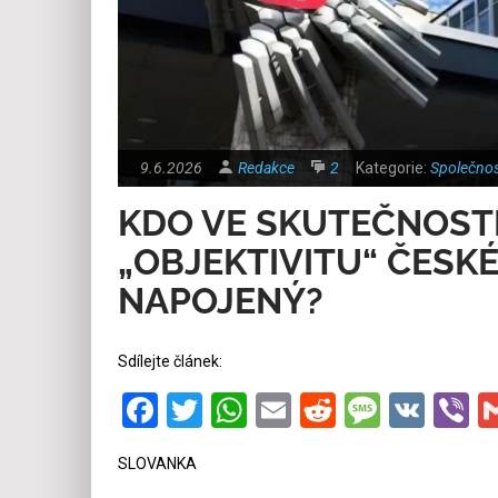
9.6.2026
Redakce
2
Kategorie:
Společnos
KDO VE SKUTEČNOST
„OBJEKTIVITU“ ČESKÉ
NAPOJENÝ?
Sdílejte článek:
Facebook
Twitter
WhatsApp
Email
Reddit
Messa
VK
V
SLOVANKA