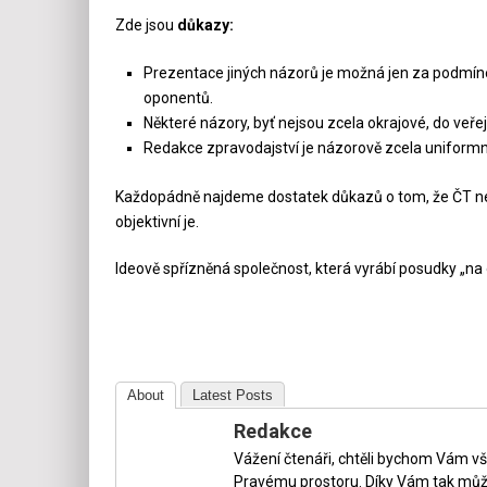
Zde jsou
důkazy:
Prezentace jiných názorů je možná jen za podmín
oponentů.
Některé názory, byť nejsou zcela okrajové, do veře
Redakce zpravodajství je názorově zcela uniformní
Každopádně najdeme dostatek důkazů o tom, že ČT není
objektivní je.
Ideově spřízněná společnost, která vyrábí posudky „n
About
Latest Posts
Redakce
Vážení čtenáři, chtěli bychom Vám v
Pravému prostoru. Díky Vám tak může