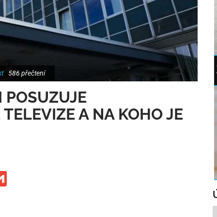
t
586 přečtení
I POSUZUJE
 TELEVIZE A NA KOHO JE
ge
iber
Gmail