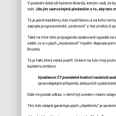
V poslední době sílí hysterie libtardů, kterým vadí, že
stát.
Jde jim samozřejmě především o to, aby tato 
To je jasné každému, kdo myslí hlavou a za koho nemysl
zapojila progresivistické „osobnosti“ z řad umělců či s
Také na mne tato propaganda opakovaně vypadla na so
sdělit, co si o jejich „nezávislosti“ myslím. Napsala jse
Bruselu.
To je fakt, který nelze popřít. Ovšem na tuto moji poz
každému kritikovi:
Vyváženost ČT pravidelně hodnotí nezávislé anal
zpravodajských příspěvků, diskuzních i publicistic
Dále mi poslali odkaz, v němž byl uveden i název údajně
Tím, kdo údajně garantuje jejich „objektivitu“ je spol