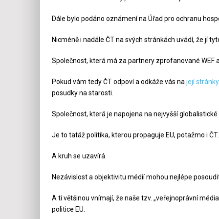
Dále bylo podáno oznámení na Úřad pro ochranu hospodá
Nicméně i nadále ČT na svých stránkách uvádí, že jí ty
Společnost, která má za partnery zprofanované WEF a 
Pokud vám tedy ČT odpoví a odkáže vás na
její stránky
posudky na starosti.
Společnost, která je napojena na nejvyšší globalistické
Je to tatáž politika, kterou propaguje EU, potažmo i ČT.
A kruh se uzavírá.
Nezávislost a objektivitu médií mohou nejlépe posoudit s
A ti většinou vnímají, že naše tzv. „veřejnoprávní média
politice EU.