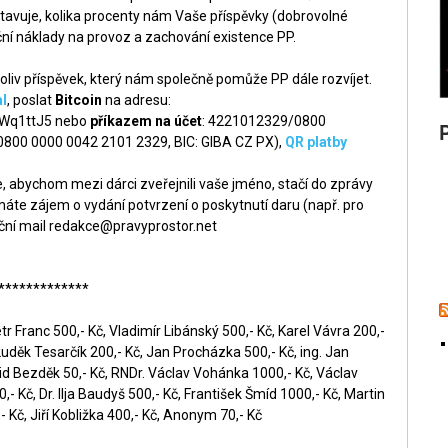
tavuje, kolika procenty nám Vaše příspěvky (dobrovolné
ní náklady na provoz a zachování existence PP.
liv příspěvek, který nám společně pomůže PP dále rozvíjet.
l
, poslat
Bitcoin
na adresu:
q1ttJ5 nebo
příkazem na účet
: 4221012329/0800
 0800 0000 0042 2101 2329, BIC: GIBA CZ PX),
QR platby
 abychom mezi dárci zveřejnili vaše jméno, stačí do zprávy
áte zájem o vydání potvrzení o poskytnutí daru (např. pro
ční mail
redakce@pravyprostor.net
*************
r Franc 500,- Kč, Vladimír Libánský 500,- Kč, Karel Vávra 200,-
Luděk Tesarčík 200,- Kč, Jan Procházka 500,- Kč, ing. Jan
id Bezděk 50,- Kč, RNDr. Václav Vohánka 1000,- Kč, Václav
- Kč, Dr. Ilja Baudyš 500,- Kč, František Šmíd 1000,- Kč, Martin
 Kč, Jiří Kobližka 400,- Kč, Anonym 70,- Kč