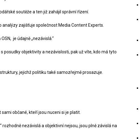
řské soutěže a ten již zahájil správní řízení.
to analýzy zajišťuje společnost Media Content Experts.
OSN, je údajně „nezávislá.“
s posudky objektivity a nezávislosti, pak už víte, kdo má tyto
 struktury, jejichž politiku také samozřejmě prosazuje.
ami občané, kteří jsou nuceni si je platit.
“ rozhodně nezávislá a objektivní nejsou, jsou plně závislá na