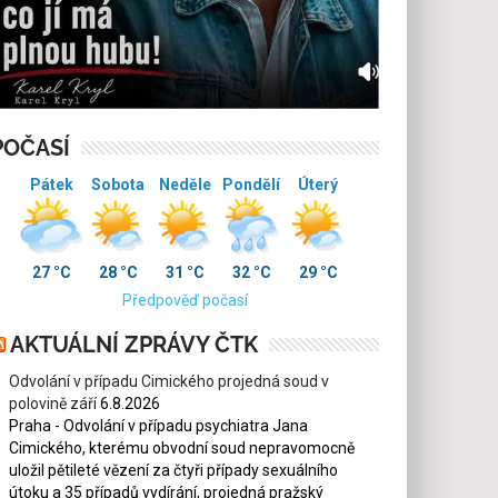
POČASÍ
Pátek
Sobota
Neděle
Pondělí
Úterý
27 °C
28 °C
31 °C
32 °C
29 °C
Předpověď počasí
AKTUÁLNÍ ZPRÁVY ČTK
Odvolání v případu Cimického projedná soud v
polovině září
6.8.2026
Praha - Odvolání v případu psychiatra Jana
Cimického, kterému obvodní soud nepravomocně
uložil pětileté vězení za čtyři případy sexuálního
útoku a 35 případů vydírání, projedná pražský