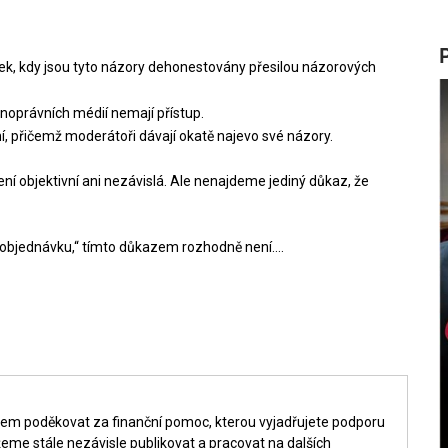
ek, kdy jsou tyto názory dehonestovány přesilou názorových
jnoprávních médií nemají přístup.
, přičemž moderátoři dávají okatě najevo své názory.
 objektivní ani nezávislá. Ale nenajdeme jediný důkaz, že
a objednávku,“ tímto důkazem rozhodně není….
šem poděkovat za finanční pomoc, kterou vyjadřujete podporu
me stále nezávisle publikovat a pracovat na dalších