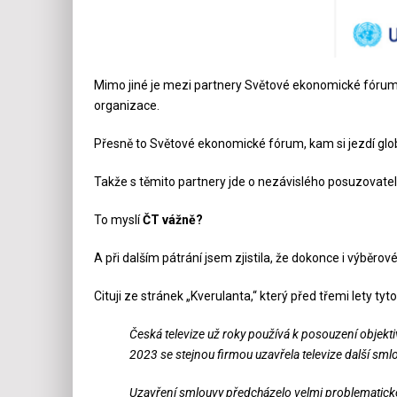
Mimo jiné je mezi partnery Světové ekonomické fórum (
organizace.
Přesně to Světové ekonomické fórum, kam si jezdí global
Takže s těmito partnery jde o nezávislého posuzovatel
To myslí
ČT vážně?
A při dalším pátrání jsem zjistila, že dokonce i výběrov
Cituji ze stránek „Kverulanta,“ který před třemi lety tyt
Česká televize už roky používá k posouzení objekti
2023 se stejnou firmou uzavřela televize další sml
Uzavření smlouvy předcházelo velmi problematické