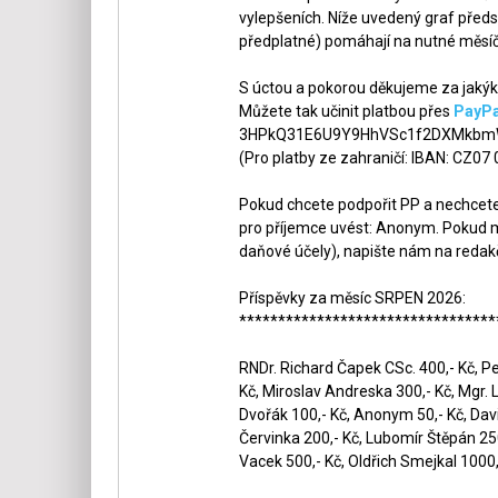
vylepšeních. Níže uvedený graf předs
předplatné) pomáhají na nutné měsíč
S úctou a pokorou děkujeme za jakýko
Můžete tak učinit platbou přes
PayPa
3HPkQ31E6U9Y9HhVSc1f2DXMkbmW
(Pro platby ze zahraničí: IBAN: CZ07
Pokud chcete podpořit PP a nechcete,
pro příjemce uvést: Anonym. Pokud m
daňové účely), napište nám na redak
Příspěvky za měsíc SRPEN 2026:
*********************************
RNDr. Richard Čapek CSc. 400,- Kč, Pet
Kč, Miroslav Andreska 300,- Kč, Mgr. 
Dvořák 100,- Kč, Anonym 50,- Kč, Dav
Červinka 200,- Kč, Lubomír Štěpán 250,
Vacek 500,- Kč, Oldřich Smejkal 1000,-