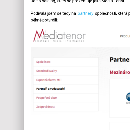
Jde o holding, který se prezentuje jako Media Tenor.
Podívala jsem se tedy na
partnery
společnosti, která p
pěkně potvrdili: