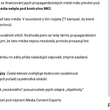
 by se financování jejich propagandistických médií mělo převést pod
média nebyla pod kontrolou NKÚ.
í tato média. V souvislosti s tím rozjela ČT kampaň, do které
portovců.
ciálních sítích. Rozhodla jsem se tedy těmto propagandistům
m jim, že tato média nejsou nezávislá, protože prosazují linii
námku mi záhy přišla následující odpověď, zřejmě zasílaná
ýzy.
Česká televize zveřejňuje hodnocení vyváženosti
kých pořadů za jednotlivá období.
 „nezávislého“ posuzovatele jejich údajné „objektivity.“
ečnost pod názvem Media Content Experts.