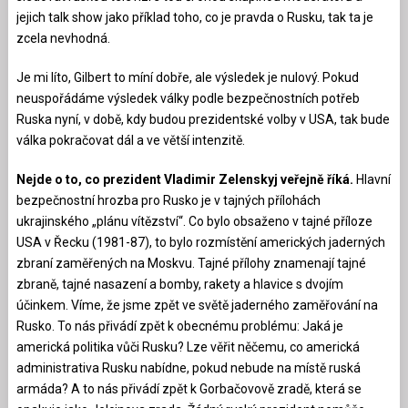
jejich talk show jako příklad toho, co je pravda o Rusku, tak ta je
zcela nevhodná.
Je mi líto, Gilbert to míní dobře, ale výsledek je nulový. Pokud
neuspořádáme výsledek války podle bezpečnostních potřeb
Ruska nyní, v době, kdy budou prezidentské volby v USA, tak bude
válka pokračovat dál a ve větší intenzitě.
Nejde o to, co prezident Vladimir Zelenskyj veřejně říká.
Hlavní
bezpečnostní hrozba pro Rusko je v tajných přílohách
ukrajinského „plánu vítězství“. Co bylo obsaženo v tajné příloze
USA v Řecku (1981-87), to bylo rozmístění amerických jaderných
zbraní zaměřených na Moskvu. Tajné přílohy znamenají tajné
zbraně, tajné nasazení a bomby, rakety a hlavice s dvojím
účinkem. Víme, že jsme zpět ve světě jaderného zaměřování na
Rusko. To nás přivádí zpět k obecnému problému: Jaká je
americká politika vůči Rusku? Lze věřit něčemu, co americká
administrativa Rusku nabídne, pokud nebude na místě ruská
armáda? A to nás přivádí zpět k Gorbačovově zradě, která se