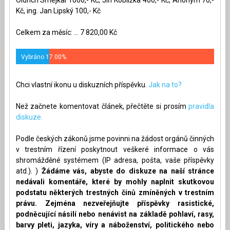
Kč, ing. Jan Lipský 100,- Kč
Celkem za měsíc: ... 7 820,00 Kč
Vybráno 17.00%
Chci vlastní ikonu u diskuzních příspěvku.
Jak na to?
Než začnete komentovat článek, přečtěte si prosím
pravidla
diskuze.
Podle českých zákonů jsme povinni na žádost orgánů činných
v trestním řízení poskytnout veškeré informace o vás
shromážděné systémem (IP adresa, pošta, vaše příspěvky
atd.). )
Žádáme vás, abyste do diskuze na naší stránce
nedávali komentáře, které by mohly naplnit skutkovou
podstatu některých trestných činů zmíněných v trestním
právu. Zejména nezveřejňujte příspěvky rasistické,
podněcující násilí nebo nenávist na základě pohlaví, rasy,
barvy pleti, jazyka, víry a náboženství, politického nebo