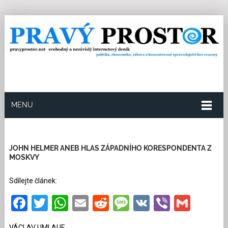
MENU
20.10.2024
Redakce
6
Kategorie:
Ze světa
36
přečtení
JOHN HELMER ANEB HLAS ZÁPADNÍHO KORESPONDENTA Z
MOSKVY
Sdílejte článek:
Facebook
Twitter
WhatsApp
Email
Reddit
Message
VK
Viber
Gmai
VÁCLAV UMLAUF