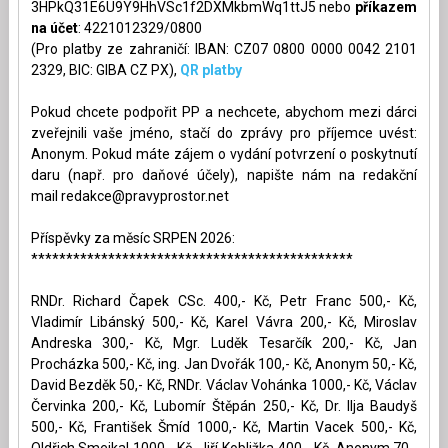
3HPkQ31E6U9Y9HhVSc1f2DXMkbmWq1ttJ5 nebo
příkazem
na účet
: 4221012329/0800
(Pro platby ze zahraničí: IBAN: CZ07 0800 0000 0042 2101
2329, BIC: GIBA CZ PX),
QR platby
Pokud chcete podpořit PP a nechcete, abychom mezi dárci
zveřejnili vaše jméno, stačí do zprávy pro příjemce uvést:
Anonym. Pokud máte zájem o vydání potvrzení o poskytnutí
daru (např. pro daňové účely), napište nám na redakční
mail
redakce@pravyprostor.net
Příspěvky za měsíc SRPEN 2026:
**********************************************
RNDr. Richard Čapek CSc. 400,- Kč, Petr Franc 500,- Kč,
Vladimír Libánský 500,- Kč, Karel Vávra 200,- Kč, Miroslav
Andreska 300,- Kč, Mgr. Luděk Tesarčík 200,- Kč, Jan
Procházka 500,- Kč, ing. Jan Dvořák 100,- Kč, Anonym 50,- Kč,
David Bezděk 50,- Kč, RNDr. Václav Vohánka 1000,- Kč, Václav
Červinka 200,- Kč, Lubomír Štěpán 250,- Kč, Dr. Ilja Baudyš
500,- Kč, František Šmíd 1000,- Kč, Martin Vacek 500,- Kč,
Oldřich Smejkal 1000,- Kč, Jiří Kobližka 400,- Kč, Anonym 70,-