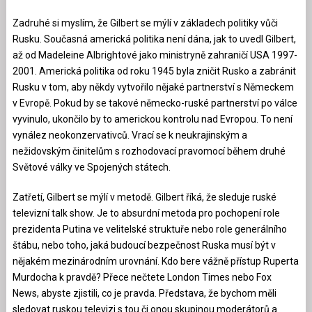
Zadruhé si myslím, že Gilbert se mýlí v základech politiky vůči
Rusku. Současná americká politika není dána, jak to uvedl Gilbert,
až od Madeleine Albrightové jako ministryně zahraničí USA 1997-
2001. Americká politika od roku 1945 byla zničit Rusko a zabránit
Rusku v tom, aby někdy vytvořilo nějaké partnerství s Německem
v Evropě. Pokud by se takové německo-ruské partnerství po válce
vyvinulo, ukončilo by to americkou kontrolu nad Evropou. To není
vynález neokonzervativců. Vrací se k neukrajinským a
nežidovským činitelům s rozhodovací pravomocí během druhé
Světové války ve Spojených státech.
Zatřetí, Gilbert se mýlí v metodě. Gilbert říká, že sleduje ruské
televizní talk show. Je to absurdní metoda pro pochopení role
prezidenta Putina ve velitelské struktuře nebo role generálního
štábu, nebo toho, jaká budoucí bezpečnost Ruska musí být v
nějakém mezinárodním urovnání. Kdo bere vážně přístup Ruperta
Murdocha k pravdě? Přece nečtete London Times nebo Fox
News, abyste zjistili, co je pravda. Představa, že bychom měli
sledovat ruskou televizi s tou či onou skupinou moderátorů a