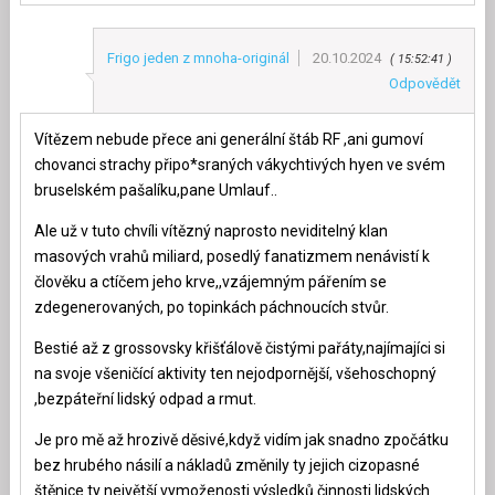
Frigo jeden z mnoha-originál
20.10.2024
15:52:41
Odpovědět
Vítězem nebude přece ani generální štáb RF ,ani gumoví
chovanci strachy připo*sraných vákychtivých hyen ve svém
bruselském pašalíku,pane Umlauf..
Ale už v tuto chvíli vítězný naprosto neviditelný klan
masových vrahů miliard, posedlý fanatizmem nenávistí k
člověku a ctíčem jeho krve,,vzájemným pářením se
zdegenerovaných, po topinkách páchnoucích stvůr.
Bestié až z grossovsky křišťálově čistými pařáty,najímajíci si
na svoje všeničící aktivity ten nejodpornější, všehoschopný
,bezpáteřní lidský odpad a rmut.
Je pro mě až hrozivě děsivé,když vidím jak snadno zpočátku
bez hrubého násilí a nákladů změnily ty jejich cizopasné
štěnice ty největší vymoženosti výsledků činnosti lidských