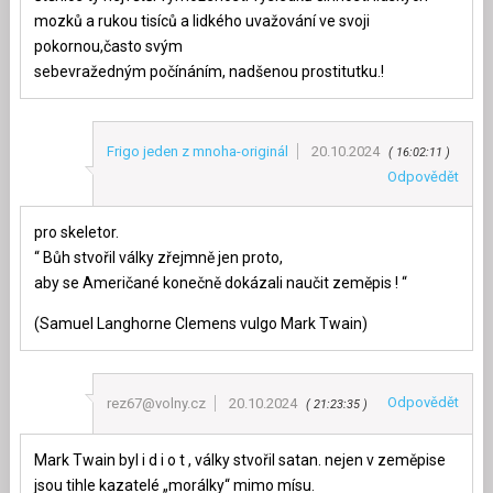
mozků a rukou tisíců a lidkého uvažování ve svoji
pokornou,často svým
sebevražedným počínáním, nadšenou prostitutku.!
Frigo jeden z mnoha-originál
20.10.2024
16:02:11
Odpovědět
pro skeletor.
“ Bůh stvořil války zřejmně jen proto,
aby se Američané konečně dokázali naučit zeměpis ! “
(Samuel Langhorne Clemens vulgo Mark Twain)
Odpovědět
rez67@volny.cz
20.10.2024
21:23:35
Mark Twain byl i d i o t , války stvořil satan. nejen v zeměpise
jsou tihle kazatelé „morálky“ mimo mísu.