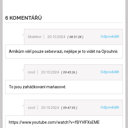
6 KOMENTÁŘŮ
Odpovědět
Skeletor
20.10.2024
08:31:28
Amíkům věří pouze sebevrazi, nejlépe je to vidět na Ojrouhnii.
Odpovědět
cool
20.10.2024
09:43:26
To jsou zaháčkovaní maňasové.
Odpovědět
cool
20.10.2024
09:47:35
https://www.youtube.com/watch?v=fBYVlFXsEME