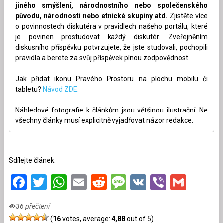
jiného smýšlení, národnostního nebo společenského
původu, národnosti nebo etnické skupiny atd.
Zjistěte více
o povinnostech diskutéra v pravidlech našeho portálu, které
je povinen prostudovat každý diskutér. Zveřejněním
diskusního příspěvku potvrzujete, že jste studovali, pochopili
pravidla a berete za svůj příspěvek plnou zodpovědnost.
Jak přidat ikonu Pravého Prostoru na plochu mobilu či
tabletu?
Návod ZDE.
Náhledové fotografie k článkům jsou většinou ilustrační. Ne
všechny články musí explicitně vyjadřovat názor redakce.
Sdílejte článek:
Facebook
Twitter
WhatsApp
Email
Reddit
Message
VK
Viber
Gmai
36 přečtení
(
16
votes, average:
4,88
out of 5)