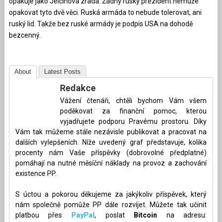
opakuje jako Jelcinova zrada. Žádný ruský prezident nemůže
opakovat tyto dvě věci. Ruská armáda to nebude tolerovat, ani
ruský lid. Takže bez ruské armády je podpis USA na dohodě
bezcenný.
About
Latest Posts
Redakce
Vážení čtenáři, chtěli bychom Vám všem
poděkovat za finanční pomoc, kterou
vyjadřujete podporu Pravému prostoru. Díky
Vám tak můžeme stále nezávisle publikovat a pracovat na
dalších vylepšeních. Níže uvedený graf představuje, kolika
procenty nám Vaše příspěvky (dobrovolné předplatné)
pomáhají na nutné měsíční náklady na provoz a zachování
existence PP.
S úctou a pokorou děkujeme za jakýkoliv příspěvek, který
nám společně pomůže PP dále rozvíjet. Můžete tak učinit
platbou přes
PayPal
, poslat
Bitcoin
na adresu: