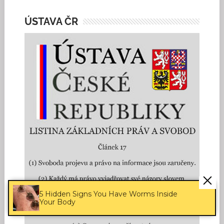
ÚSTAVA ČR
5 Hidden Signs You Have Worms Inside
Your Body