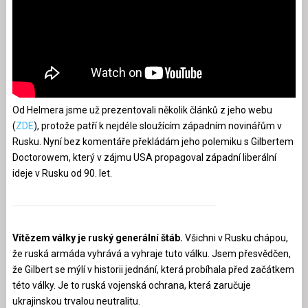
Od Helmera jsme už prezentovali několik článků z jeho webu
(
ZDE
), protože patří k nejdéle sloužícím západním novinářům v
Rusku. Nyní bez komentáře překládám jeho polemiku s Gilbertem
Doctorowem, který v zájmu USA propagoval západní liberální
ideje v Rusku od 90. let.
Vítězem války je ruský generální štáb.
Všichni v Rusku chápou,
že ruská armáda vyhrává a vyhraje tuto válku. Jsem přesvědčen,
že Gilbert se mýlí v historii jednání, která probíhala před začátkem
této války. Je to ruská vojenská ochrana, která zaručuje
ukrajinskou trvalou neutralitu.