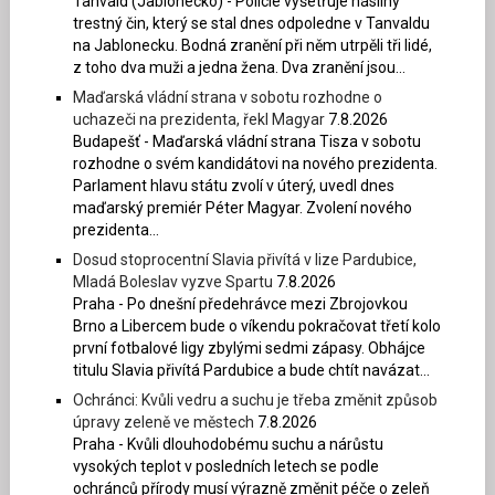
Tanvald (Jablonecko) - Policie vyšetřuje násilný
trestný čin, který se stal dnes odpoledne v Tanvaldu
na Jablonecku. Bodná zranění při něm utrpěli tři lidé,
z toho dva muži a jedna žena. Dva zranění jsou...
Maďarská vládní strana v sobotu rozhodne o
uchazeči na prezidenta, řekl Magyar
7.8.2026
Budapešť - Maďarská vládní strana Tisza v sobotu
rozhodne o svém kandidátovi na nového prezidenta.
Parlament hlavu státu zvolí v úterý, uvedl dnes
maďarský premiér Péter Magyar. Zvolení nového
prezidenta...
Dosud stoprocentní Slavia přivítá v lize Pardubice,
Mladá Boleslav vyzve Spartu
7.8.2026
Praha - Po dnešní předehrávce mezi Zbrojovkou
Brno a Libercem bude o víkendu pokračovat třetí kolo
první fotbalové ligy zbylými sedmi zápasy. Obhájce
titulu Slavia přivítá Pardubice a bude chtít navázat...
Ochránci: Kvůli vedru a suchu je třeba změnit způsob
úpravy zeleně ve městech
7.8.2026
Praha - Kvůli dlouhodobému suchu a nárůstu
vysokých teplot v posledních letech se podle
ochránců přírody musí výrazně změnit péče o zeleň