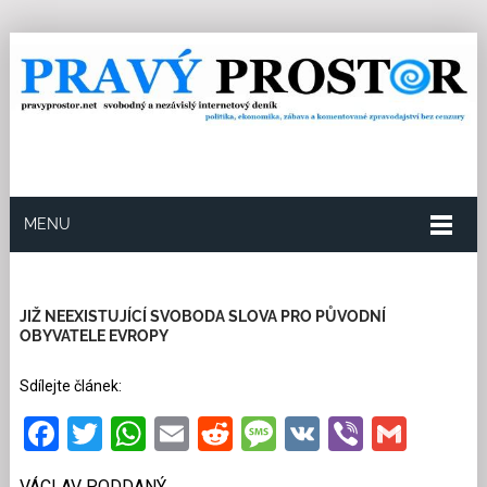
MENU
14.8.2019
Redakce
0
Kategorie:
Multikulturní
soužití
6 přečtení
JIŽ NEEXISTUJÍCÍ SVOBODA SLOVA PRO PŮVODNÍ
OBYVATELE EVROPY
Sdílejte článek:
Facebook
Twitter
WhatsApp
Email
Reddit
Message
VK
Viber
Gmai
VÁCLAV PODDANÝ