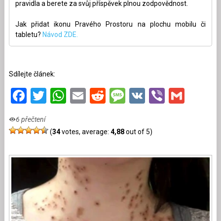
pravidla a berete za svůj příspěvek plnou zodpovědnost.
Jak přidat ikonu Pravého Prostoru na plochu mobilu či
tabletu?
Návod ZDE.
Sdílejte článek:
Facebook
Twitter
WhatsApp
Email
Reddit
Message
VK
Viber
Gmai
6 přečtení
(
34
votes, average:
4,88
out of 5)