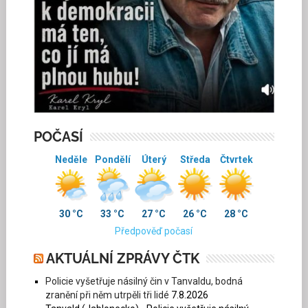
POČASÍ
Neděle
Pondělí
Úterý
Středa
Čtvrtek
30 °C
33 °C
27 °C
26 °C
28 °C
Předpověď počasí
AKTUÁLNÍ ZPRÁVY ČTK
Policie vyšetřuje násilný čin v Tanvaldu, bodná
zranění při něm utrpěli tři lidé
7.8.2026