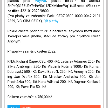
platbou přes
PayPal
, poslat
Bitcoin
na adresu:
3HPkQ31E6U9Y9HhVSc1f2DXMkbmWq1ttJ5 nebo
příkazem
na účet
: 4221012329/0800
(Pro platby ze zahraničí: IBAN: CZ07 0800 0000 0042 2101
2329, BIC: GIBA CZ PX),
QR platby
Pokud chcete podpořit PP a nechcete, abychom mezi dárci
zveřejnili vaše jméno, stačí do zprávy pro příjemce uvést:
Anonym.
Příspěvky za měsíc květen 2022:
RNDr. Richard Čapek CSc. 400,- Kč, Ladislav Adamec 200,- Kč,
Silvia Ambrogini 250,- Kč, Vladimír Kudrna 1000,- Kč, Roman
Dubravský 500,- Kč, David Bezděk 250,- Kč, Anonym 200,- Kč,
ing. Jan Dvořák 500,- Kč, Miroslav Andreska 500,- Kč, Jan
Procházka 500,- Kč, Hana Válková 200,- Kč, Dagmar Karlíková
200,- Kč, Pavel Fila 50,- Kč
Celkem za měsíc: 4 750,00 Kč