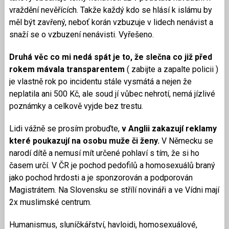
vraždění nevěřících. Takže každý kdo se hlásí k islámu by
měl být zavřený, neboť korán vzbuzuje v lidech nenávist a
snaží se o vzbuzení nenávisti. Vyřešeno.
Druhá věc co mi nedá spát je to, že slečna co již před
rokem mávala transparentem
( zabijte a zapalte policii )
je vlastně rok po incidentu stále vysmátá a nejen že
neplatila ani 500 Kč, ale soud jí vůbec nehrotí, nemá jízlivé
poznámky a celkově vyjde bez trestu.
Lidi vážně se prosím probuďte,
v Anglii zakazují reklamy
které poukazují na osobu muže či ženy.
V Německu se
narodí dítě a nemusí mít určené pohlaví s tím, že si ho
časem určí. V ČR je pochod pedofilů a homosexuálů braný
jako pochod hrdosti a je sponzorován a podporován
Magistrátem. Na Slovensku se střílí novináři a ve Vídni mají
2x muslimské centrum.
Humanismus, sluníčkářství, havloidi, homosexuálové,