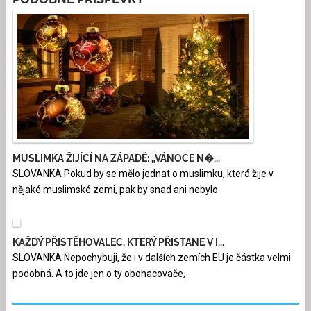
MUSLIMKA ŽIJÍCÍ NA ZÁPADĚ: „VÁNOCE N�...
SLOVANKA Pokud by se mělo jednat o muslimku, která žije v
nějaké muslimské zemi, pak by snad ani nebylo
KAŽDÝ PŘISTĚHOVALEC, KTERÝ PŘISTANE V I...
SLOVANKA Nepochybuji, že i v dalších zemích EU je částka velmi
podobná. A to jde jen o ty obohacovače,