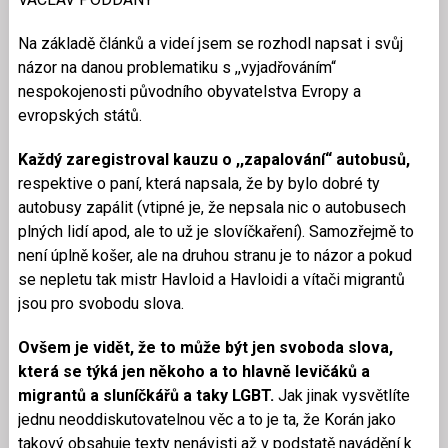
Na základě článků a videí jsem se rozhodl napsat i svůj
názor na danou problematiku s ,,vyjadřováním“
nespokojenosti původního obyvatelstva Evropy a
evropských států.
Každý zaregistroval kauzu o ,,zapalování“ autobusů,
respektive o paní, která napsala, že by bylo dobré ty
autobusy zapálit (vtipné je, že nepsala nic o autobusech
plných lidí apod, ale to už je slovíčkaření). Samozřejmě to
není úplně košer, ale na druhou stranu je to názor a pokud
se nepletu tak mistr Havloid a Havloidi a vítači migrantů
jsou pro svobodu slova.
Ovšem je vidět, že to může být jen svoboda slova,
která se týká jen někoho a to hlavně levičáků a
migrantů a sluníčkářů a taky LGBT.
Jak jinak vysvětlíte
jednu neoddiskutovatelnou věc a to je ta, že Korán jako
takový obsahuje texty nenávisti až v podstatě navádění k