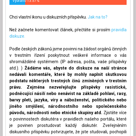
Vybráno 13.57%
Chci vlastní ikonu u diskuzních příspěvku.
Jak na to?
Než začnete komentovat článek, přečtěte si prosím
pravidla
diskuze.
Podle českých zákonů jsme povinni na žádost orgánů činných
v trestním řízení poskytnout veškeré informace o vás
shromážděné systémem (IP adresa, pošta, vaše příspěvky
atd.). )
Žádáme vás, abyste do diskuze na naší stránce
nedávali komentáře, které by mohly naplnit skutkovou
podstatu některých trestných činů zmíněných v trestním
právu. Zejména nezveřejňujte příspěvky rasistické,
podněcující násilí nebo nenávist na základě pohlaví, rasy,
barvy pleti, jazyka, víry a náboženství, politického nebo
jiného smýšlení, národnostního nebo společenského
původu, národnosti nebo etnické skupiny atd.
Zjistěte více
o povinnostech diskutéra v pravidlech našeho portálu, které
je povinen prostudovat každý diskutér. Zveřejněním
diskusního příspěvku potvrzujete, že jste studovali, pochopili