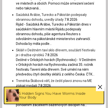
ve městech a obcích. Pomoci může omezení sečení
nebo takzvaná...
Saúdská Arábie, Turecko a Pákistán podepsaly
obrannou dohodu, uvedly úřady
7.8.2026
Rijád - Saúdská Arábie, Turecko a Pákistán dnes v
saúdském hlavním městě Rijádu podepsaly
obrannou dohodu, píše agentura Reuters s
odvoláním na pákistánské ministerstvo zahraničí.
Dohoda by měla podle...
Skláři v Deštném taví sklo dřevem, součástí festivalu
je i dražba výrobků
7.8.2026
Deštné v Orlických horách (Rychnovsko) - V Deštném
v Orlických horách na Rychnovsku začíná 35. ročník
festivalu Tavení skla dřevem. Své umění na něm
předvedou čtyři desítky sklářů z celého Česka. ČTK...
Trenérka Škábová věří, že čeští plavci znovu na ME
získají medaili
7.8.2026
Praha - Reprezentační šéftrenérka Petra Škábová
5 Hidden Signs You Have Worms Inside
věří, že čeští plavci opět získají na mistrovství Evropy
Your Body
medaili. Uvedla to na dnešní tiskové konferenci před
pondělním začátkem bazénových disciplín na...