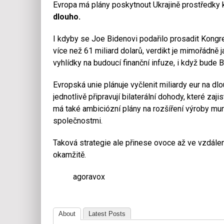
Evropa má plány poskytnout Ukrajině prostředky k
dlouho.
I kdyby se Joe Bidenovi podařilo prosadit Kongr
více než 61 miliard dolarů, verdikt je mimořádně j
vyhlídky na budoucí finanční infuze, i když bude
Evropská unie plánuje vyčlenit miliardy eur na dl
jednotlivě připravují bilaterální dohody, které zaj
má také ambiciózní plány na rozšíření výroby m
společnostmi.
Taková strategie ale přinese ovoce až ve vzdálen
okamžitě.
agoravox
About
Latest Posts