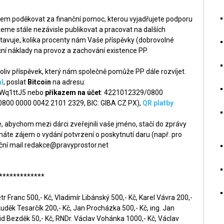
šem poděkovat za finanční pomoc, kterou vyjadřujete podporu
me stále nezávisle publikovat a pracovat na dalších
tavuje, kolika procenty nám Vaše příspěvky (dobrovolné
ní náklady na provoz a zachování existence PP.
liv příspěvek, který nám společně pomůže PP dále rozvíjet.
l
, poslat
Bitcoin
na adresu:
q1ttJ5 nebo
příkazem na účet
: 4221012329/0800
 0800 0000 0042 2101 2329, BIC: GIBA CZ PX),
QR platby
 abychom mezi dárci zveřejnili vaše jméno, stačí do zprávy
áte zájem o vydání potvrzení o poskytnutí daru (např. pro
ční mail
redakce@pravyprostor.net
*************
r Franc 500,- Kč, Vladimír Libánský 500,- Kč, Karel Vávra 200,-
Luděk Tesarčík 200,- Kč, Jan Procházka 500,- Kč, ing. Jan
id Bezděk 50,- Kč, RNDr. Václav Vohánka 1000,- Kč, Václav