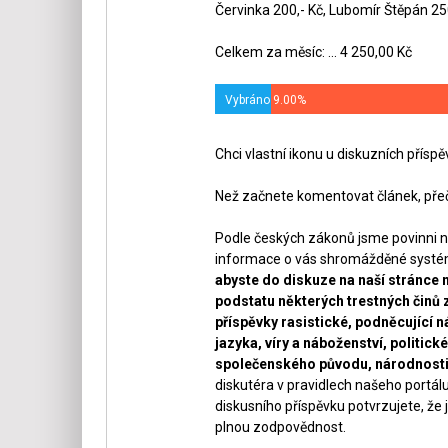
Červinka 200,- Kč, Lubomír Štěpán 25
Celkem za měsíc: ... 4 250,00 Kč
Vybráno 9.00%
Chci vlastní ikonu u diskuzních přísp
Než začnete komentovat článek, přeč
Podle českých zákonů jsme povinni n
informace o vás shromážděné systéme
abyste do diskuze na naší stránce 
podstatu některých trestných činů 
příspěvky rasistické, podněcující ná
jazyka, víry a náboženství, politi
společenského původu, národnosti 
diskutéra v pravidlech našeho portálu
diskusního příspěvku potvrzujete, že j
plnou zodpovědnost.