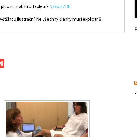
 plochu mobilu či tabletu?
Návod ZDE.
ětšinou ilustrační. Ne všechny články musí explicitně
ge
iber
Gmail