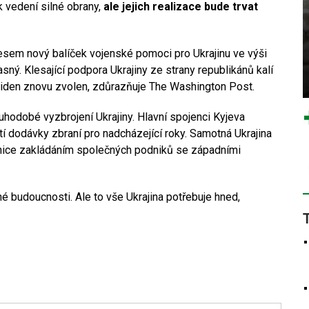
 vedení silné obrany,
ale jejich realizace bude trvat
esem nový balíček vojenské pomoci pro Ukrajinu ve výši
asný. Klesající podpora Ukrajiny ze strany republikánů kalí
 Biden znovu zvolen, zdůrazňuje The Washington Post.
ouhodobé vyzbrojení Ukrajiny. Hlavní spojenci Kyjeva
istí dodávky zbraní pro nadcházející roky. Samotná Ukrajina
unice zakládáním společných podniků se západními
é budoucnosti. Ale to vše Ukrajina potřebuje hned,