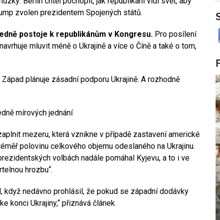
ky: Berlín chtěl pochopit, jak republikáni vidí svět, aby
rump zvolen prezidentem Spojených států.
ledně postoje k republikánům v Kongresu.
Pro posílení
vrhuje mluvit méně o Ukrajině a více o Číně a také o tom,
 Západ plánuje zásadní podporu Ukrajině. A rozhodně
ledně mírových jednání
zaplnit mezeru, která vznikne v případě zastavení americké
téměř polovinu celkového objemu odeslaného na Ukrajinu.
prezidentských volbách nadále pomáhal Kyjevu, a to i ve
telnou hrozbu“.
l, když nedávno prohlásil, že pokud se západní dodávky
ke konci Ukrajiny,“ přiznává článek.