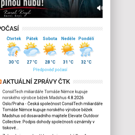
POČASÍ
Čtvrtek
Pátek
Sobota
Neděle
Pondělí
30 °C
27 °C
28 °C
31 °C
32 °C
Předpověď počasí
AKTUÁLNÍ ZPRÁVY ČTK
ConsilTech miliardáře Tomáše Němce kupuje
norského výrobce běžek Madshus
4.8.2026
Oslo/Praha - Česká společnost ConsilTech miliardáře
Tomáše Němce kupuje norského výrobce běžek
Madshus od dosavadního majitele Elevate Outdoor
Collective. Podpis dohody společnosti oznámily v
tiskové...