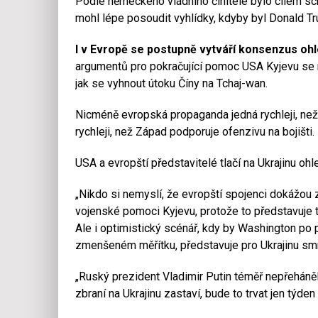
Podle německého vládního činitele bylo cílem schůz
mohl lépe posoudit vyhlídky, kdyby byl Donald T
I v Evropě se postupně vytváří konsenzus oh
argumentů pro pokračující pomoc USA Kyjevu se na
jak se vyhnout útoku Číny na Tchaj-wan.
Nicméně evropská propaganda jedná rychleji, než
rychleji, než Západ podporuje ofenzivu na bojišti.
USA a evropští představitelé tlačí na Ukrajinu oh
„Nikdo si nemyslí, že evropští spojenci dokážou 
vojenské pomoci Kyjevu, protože to představuje 
Ale i optimistický scénář, kdy by Washington po 
zmenšeném měřítku, představuje pro Ukrajinu smr
„Ruský prezident Vladimir Putin téměř nepřeháně
zbraní na Ukrajinu zastaví, bude to trvat jen týden 