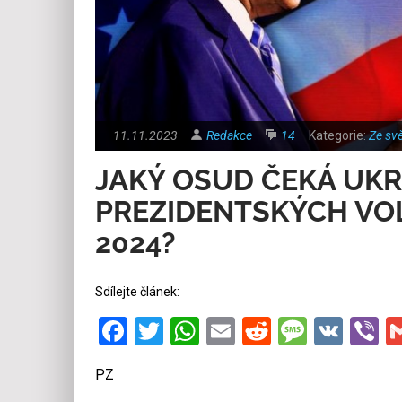
11.11.2023
Redakce
14
Kategorie:
Ze sv
JAKÝ OSUD ČEKÁ UKR
PREZIDENTSKÝCH VOL
2024?
Sdílejte článek:
Facebook
Twitter
WhatsApp
Email
Reddit
Messa
VK
V
PZ