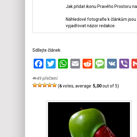
Jak přidat ikonu Pravého Prostoru na
Náhledové fotografie k článkům jsou v
vyjadřovat názor redakce.
Sdílejte článek:
Facebook
Twitter
WhatsApp
Email
Reddit
Messa
VK
V
49 přečtení
(
6
votes, average:
5,00
out of 5)