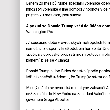
Během 20 měsíců ruské speciální vojenské operac
množství vojenské a jiné pomoci v hodnotě více n
příštích 20 měsících, jsou nulové.
A pokud se Donald Trump vrátí do Bílého dom
Washington Post.
„V současné době v evropských metropolích téměř
nemožné, alespoň v krátkodobém horizontu. Dnes j
spočívá v obrovské propasti mezi rostoucími oba
plánem,“ píše se v článku.
Donald Trump a Joe Biden dostávají podle posled
lídři si konečně uvědomili, že Trumpův návrat do
Minulý měsíc se německá ministryně zahraničí An
než zamířila do New Yorku na zasedání Valného s
guvernéra Grega Abbotta.