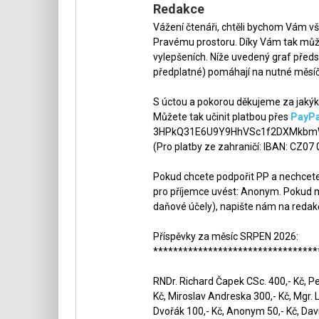
Redakce
Vážení čtenáři, chtěli bychom Vám v
Pravému prostoru. Díky Vám tak může
vylepšeních. Níže uvedený graf předs
předplatné) pomáhají na nutné měsíč
S úctou a pokorou děkujeme za jakýko
Můžete tak učinit platbou přes
PayPa
3HPkQ31E6U9Y9HhVSc1f2DXMkbmW
(Pro platby ze zahraničí: IBAN: CZ07
Pokud chcete podpořit PP a nechcete,
pro příjemce uvést: Anonym. Pokud m
daňové účely), napište nám na redak
Příspěvky za měsíc SRPEN 2026:
*********************************
RNDr. Richard Čapek CSc. 400,- Kč, Pet
Kč, Miroslav Andreska 300,- Kč, Mgr. 
Dvořák 100,- Kč, Anonym 50,- Kč, Dav