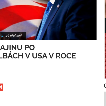
ěta
49 přečtení
AJINU PO
BÁCH V USA V ROCE
ge
iber
Gmail