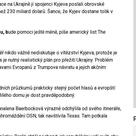
e na Ukrajině jí spojenci Kyjeva poslali obrovské
ež 230 miliard dolarů. Šance, že Kyjev dostane tolik v
u, b
ude pomoci ještě méně, píše americký list The
 nikdo vážně nediskutuje o vítězství Kyjeva, protože je
e nutný realistický plán pro přežití Ukrajiny. Problém
vami Evropanů z Trumpova návratu a jejich akčním
ních průzkumů prakticky stejný počet hlasů a evropští
 Bílého domu je dost pravděpodobný.
nalena Baerbocková výrazně odchýlila od svého itineráře,
hromáždění OSN, tak navštívila Texas. Tam potkala