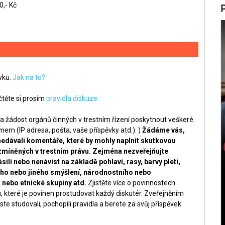
0,- Kč
ěvku.
Jak na to?
těte si prosím
pravidla diskuze.
a žádost orgánů činných v trestním řízení poskytnout veškeré
m (IP adresa, pošta, vaše příspěvky atd.). )
Žádáme vás,
nedávali komentáře, které by mohly naplnit skutkovou
zmíněných v trestním právu. Zejména nezveřejňujte
silí nebo nenávist na základě pohlaví, rasy, barvy pleti,
ckého nebo jiného smýšlení, národnostního nebo
nebo etnické skupiny atd.
Zjistěte více o povinnostech
, které je povinen prostudovat každý diskutér. Zveřejněním
ste studovali, pochopili pravidla a berete za svůj příspěvek