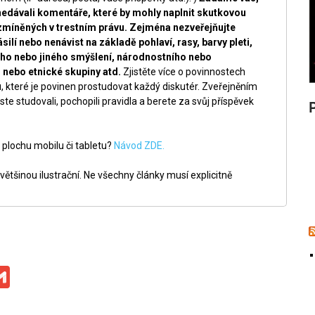
nedávali komentáře, které by mohly naplnit skutkovou
zmíněných v trestním právu. Zejména nezveřejňujte
silí nebo nenávist na základě pohlaví, rasy, barvy pleti,
ckého nebo jiného smýšlení, národnostního nebo
nebo etnické skupiny atd.
Zjistěte více o povinnostech
, které je povinen prostudovat každý diskutér. Zveřejněním
ste studovali, pochopili pravidla a berete za svůj příspěvek
 plochu mobilu či tabletu?
Návod ZDE.
ětšinou ilustrační. Ne všechny články musí explicitně
ge
iber
Gmail