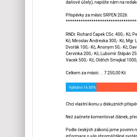
daňové účely), napište nám na redak
Příspěvky za měsíc SRPEN 2026:
*********************************
RNDr. Richard Čapek CSc. 400,- Kč, Pet
Kč, Miroslav Andreska 300,- Kč, Mgr. 
Dvořák 100,- Kč, Anonym 50,- Kč, Dav
Červinka 200,- Kč, Lubomír Štěpán 250,
Vacek 500,- Kč, Oldřich Smejkal 1000,
Celkem za měsíc: ... 7 250,00 Kč
Vybráno 16.00%
Chci vlastní ikonu u diskuzních přísp
Než začnete komentovat článek, přeč
Podle českých zákonů jsme povinni n
informace o vás shromážděné systéme