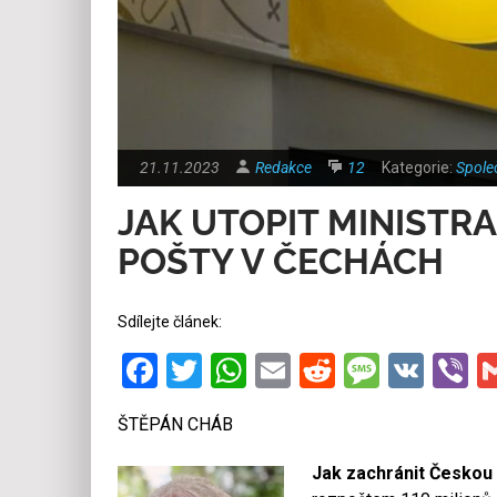
21.11.2023
Redakce
12
Kategorie:
Spole
JAK UTOPIT MINISTR
POŠTY V ČECHÁCH
Sdílejte článek:
Facebook
Twitter
WhatsApp
Email
Reddit
Messa
VK
V
ŠTĚPÁN CHÁB
Jak zachránit Českou