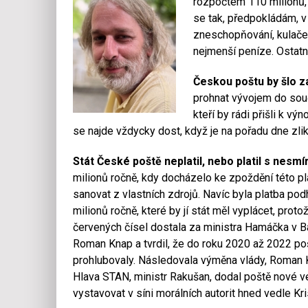
rozpočtem 110 milionů, a
se tak, předpokládám, v
zneschopňování, kulačen
nejmenší peníze. Ostatn
Českou poštu by šlo 
prohnat vývojem do souč
kteří by rádi přišli k 
se najde vždycky dost, když je na pořadu dne zlik
Stát České poště neplatil, nebo platil s nes
milionů ročně, kdy docházelo ke zpoždění této pla
sanovat z vlastních zdrojů. Navíc byla platba po
milionů ročně, které by jí stát měl vyplácet, prot
červených čísel dostala za ministra Hamáčka v Ba
Roman Knap a tvrdil, že do roku 2020 až 2022 po
prohlubovaly. Následovala výměna vlády, Roman K
Hlava STAN, ministr Rakušan, dodal poště nové ved
vystavovat v síni morálních autorit hned vedle Kr