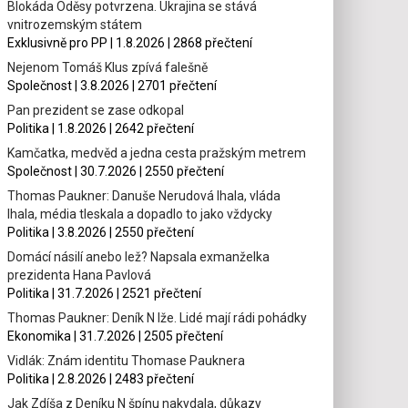
Blokáda Oděsy potvrzena. Ukrajina se stává
vnitrozemským státem
Exklusivně pro PP | 1.8.2026 | 2868 přečtení
Nejenom Tomáš Klus zpívá falešně
Společnost | 3.8.2026 | 2701 přečtení
Pan prezident se zase odkopal
Politika | 1.8.2026 | 2642 přečtení
Kamčatka, medvěd a jedna cesta pražským metrem
Společnost | 30.7.2026 | 2550 přečtení
Thomas Paukner: Danuše Nerudová lhala, vláda
lhala, média tleskala a dopadlo to jako vždycky
Politika | 3.8.2026 | 2550 přečtení
Domácí násilí anebo lež? Napsala exmanželka
prezidenta Hana Pavlová
Politika | 31.7.2026 | 2521 přečtení
Thomas Paukner: Deník N lže. Lidé mají rádi pohádky
Ekonomika | 31.7.2026 | 2505 přečtení
Vidlák: Znám identitu Thomase Pauknera
Politika | 2.8.2026 | 2483 přečtení
Jak Zdíša z Deníku N špínu nakydala, důkazy