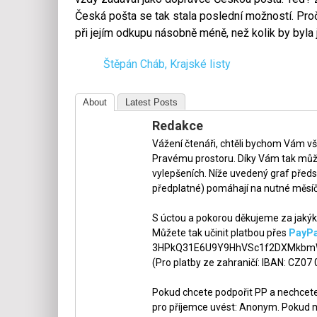
Česká pošta se tak stala poslední možností. Proč
při jejím odkupu násobně méně, než kolik by byla 
Štěpán Cháb, Krajské listy
About
Latest Posts
Redakce
Vážení čtenáři, chtěli bychom Vám v
Pravému prostoru. Díky Vám tak může
vylepšeních. Níže uvedený graf předs
předplatné) pomáhají na nutné měsíč
S úctou a pokorou děkujeme za jakýko
Můžete tak učinit platbou přes
PayPa
3HPkQ31E6U9Y9HhVSc1f2DXMkbmW
(Pro platby ze zahraničí: IBAN: CZ07
Pokud chcete podpořit PP a nechcete,
pro příjemce uvést: Anonym. Pokud m