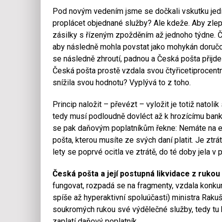
Pod novým vedením jsme se dočkali vskutku jedi
proplácet objednané služby? Ale kdeže. Aby zlepš
zásilky s řízeným zpožděním až jednoho týdne. Če
aby následně mohla povstat jako mohykán doručová
se následně zhroutí, padnou a Česká pošta přijd
Česká pošta prostě vzdala svou čtyřicetiprocentn
snížila svou hodnotu? Vyplývá to z toho.
Princip naložit – převézt – vyložit je totiž natol
tedy musí podloudně dovléct až k hrozícímu bankro
se pak daňovým poplatníkům řekne: Nemáte na el
pošta, kterou musíte ze svých daní platit. Je ztrát
lety se poprvé ocitla ve ztrátě, do té doby jela v
Česká pošta a její postupná likvidace z rukou
fungovat, rozpadá se na fragmenty, vzdala konk
spíše až hyperaktivní spoluúčasti) ministra Rakuša
soukromých rukou své výdělečné služby, tedy tu 
zaplatí daňový poplatník.