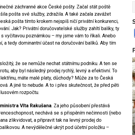
nečné záchranné akce České pošty. Začal stát poště
ila pošta své služby, zdražila. A také začala zavážet
ská pošta tímto krokem nejspíš ničí privátní konkurenci,
ní. Jak? Privátní doručovatelské služby zahltí balíky, ty
e s vyčítavou poznámkou – my jsme vám to říkali. Anebo
í, a tedy dominantní účast na doručování balíků. Aby tím
ik složitý, že se nemůže nechat státnímu podniku. A ten se
tu, aby byl následný prodej rychlý, levný a efektivní. To
ektřinu, máte malé platy, důchody? Může za to Česká
ová. A jiné to nebude. A to i přes skutečnost, že před pěti
 plusovém rozpočtu.
 ministra Víta Rakušana
. Za jeho působení přestává
urenceschopnost, nechává se s přispěním nečinnosti (nebo
na zlikvidovat, a připravit tak na levný prodej do
balíkovou. A nevýdělečné ukrýt pod účetní položku –