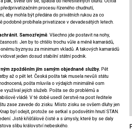
 pak, světe div se, spadla do neřešitelných dluhů. Ocitla
 předprivatizačním procesu řízeného chudnutí,
í, aby mohla být předána do privátních rukou za co
ě podobně probíhala privatizace v devadesátých letech.
zachránit. Samozřejmě
. Všechno jde postavit na nohy,
asnosti. Jen by to chtělo trochu vůle a méně kamarádů,
výnosnému byznysu za minimum vkladů. A takových kamarádů
vidovat jeden dosud stabilní státní podnik.
mírným zpožděním jím samým objednané služby.
Pět
tby až o pět let. Česká pošta tak musela nevůli státu
dhodnocená, pošta mluvila o výdajích minimálně osm
ože využíval jejích služeb. Pošta se do problémů a
bišově vládě. V té době usedl čerstvě na post ředitele
štu zase zavede do zisku. Místo zisku se ovšem dluhy jen
nap byl odejit, protože se setkal s podsvětím hnutí STAN.
ení. Jistě křišťálově čisté a s úmysly, které by se daly
istova slibu království nebeského.