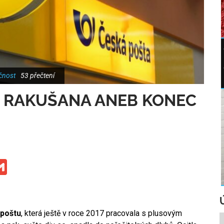
čnost
53 přečtení
A RAKUŠANA ANEB KONEC
ge
iber
Gmail
 poštu
, která ještě v roce 2017 pracovala s plusovým