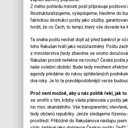
Z mého pohledu ministr pošt připravuje poštovní 
Restrukturalizujeme, vylepšujeme, hledíme do bud
faktickou destrukci pošty jako služby, garantovan
tvrdit, že co Čech, to lempl, který vše dovede ke 
Ta snaha poštu nechat dojít až před bankrot je oč
toho Rakušan tváří jako nezúčastněný. Poštu zach
z ministerstva (tedy zbavíme se onoho doručování
Rakušan prostě neřekne na rovinu? Česká pošta je 
naše volební období. Bude tedy mnohem efektivnějš
agendy předáme do rukou spřátelených podnikate
dva roky. Je to ta pravděpodobnější verze budou
Proč není možné, aby u nás politik řekl, jak t
se smířili s tím, kdyby vláda plánovala u pošty j
nic moc skandálního. Vše transparentní, otevřené
tedy občanů republiky. Jenže sledujeme řízenou d
prostředí. Přibližně do Rakušanova nástupu jsem z
vždy zadával jako dopravce Českou poštu. Teď? Z