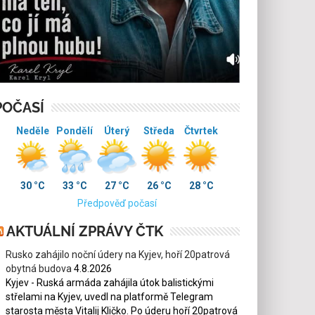
POČASÍ
Neděle
Pondělí
Úterý
Středa
Čtvrtek
30 °C
33 °C
27 °C
26 °C
28 °C
Předpověď počasí
AKTUÁLNÍ ZPRÁVY ČTK
Rusko zahájilo noční údery na Kyjev, hoří 20patrová
obytná budova
4.8.2026
Kyjev - Ruská armáda zahájila útok balistickými
střelami na Kyjev, uvedl na platformě Telegram
starosta města Vitalij Kličko. Po úderu hoří 20patrová