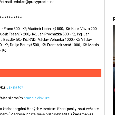
ční mail
redakce@pravyprostor.net
*************
r Franc 500,- Kč, Vladimír Libánský 500,- Kč, Karel Vávra 200,-
Luděk Tesarčík 200,- Kč, Jan Procházka 500,- Kč, ing. Jan
id Bezděk 50,- Kč, RNDr. Václav Vohánka 1000,- Kč, Václav
- Kč, Dr. Ilja Baudyš 500,- Kč, František Šmíd 1000,- Kč, Martin
- Kč
ěvku.
Jak na to?
těte si prosím
pravidla diskuze.
a žádost orgánů činných v trestním řízení poskytnout veškeré
m (IP adresa, pošta, vaše příspěvky atd.). )
Žádáme vás,