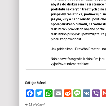
abyste do diskuze na naší stránce 
podstatu některých trestných činů 
příspěvky rasistické, podněcující ná
jazyka, víry a náboženství, politi
společenského původu, národnosti 
diskutéra v pravidlech našeho portálu
diskusního příspěvku potvrzujete, že j
plnou zodpovědnost.
Jak přidat ikonu Pravého Prostoru na
Náhledové fotografie k článkům jsou v
vyjadřovat názor redakce.
Sdílejte článek:
Facebook
Twitter
WhatsApp
Email
Reddit
Messa
VK
V
53 přečtení