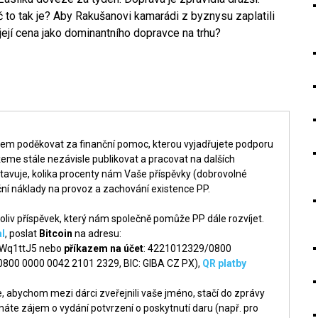
 to tak je? Aby Rakušanovi kamarádi z byznysu zaplatili
její cena jako dominantního dopravce na trhu?
šem poděkovat za finanční pomoc, kterou vyjadřujete podporu
me stále nezávisle publikovat a pracovat na dalších
tavuje, kolika procenty nám Vaše příspěvky (dobrovolné
ní náklady na provoz a zachování existence PP.
liv příspěvek, který nám společně pomůže PP dále rozvíjet.
l
, poslat
Bitcoin
na adresu:
q1ttJ5 nebo
příkazem na účet
: 4221012329/0800
 0800 0000 0042 2101 2329, BIC: GIBA CZ PX),
QR platby
 abychom mezi dárci zveřejnili vaše jméno, stačí do zprávy
áte zájem o vydání potvrzení o poskytnutí daru (např. pro