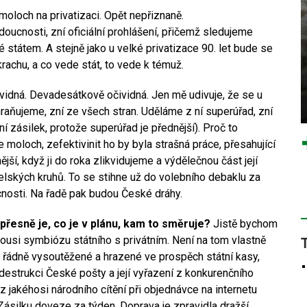
moloch na privatizaci. Opět nepřiznaně.
oucnosti, zní oficiální prohlášení, přičemž sledujeme
é státem. A stejně jako u velké privatizace 90. let bude se
krachu, a co vede stát, to vede k témuž.
ividná. Devadesátkově očividná. Jen mě udivuje, že se u
raňujeme, zní ze všech stran. Uděláme z ní superúřad, zní
 zásilek, protože superúřad je přednější). Proč to
moloch, zefektivinit ho by byla strašná práce, přesahující
í, když ji do roka zlikvidujeme a výdělečnou část její
lských kruhů. To se stihne už do volebního debaklu za
cnosti. Na řadě pak budou České dráhy.
o přesně je, co je v plánu, kam to směruje?
Jistě bychom
akousi symbiózu státního s privátním. Není na tom vlastně
, řádně vysoutěžené a hrazené ve prospěch státní kasy,
estrukci České pošty a její vyřazení z konkurenčního
 jakéhosi národního cítění při objednávce na internetu
ásilku doveze za týden. Doprava je zpravidla dražší.