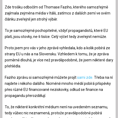
Zde trošku odbočím od Thomase Faziho, kterého samozřejmě
zajímala zejména média v Itálii, zatímco z dalších zemí ve svém
článku zveřejnil jen strohý výběr.
To je samozřejmě pochopitelné, vždyť propagandistů, které EU
platí, jsou stovky, ne-li tisíce. Celý výčet tedy zveřejnit nemůže.
Proto jsem pro vás v jeho zprávě vyhledala, kdo a kolik pobírá ze
strany EU u nás a na Slovensku. Vzhledem k tomu, že je zpráva
poměrně dlouhá, je více než pravděpodobné, že jsem některé dary
přehlédla.
Faziho zprávu si samozřejmě můžete projít
sami zde.
Třeba na ní
najdete i někoho dalšího. Nicméně mnoho médií pobírá příspěvky
přes různé EU financované neziskovky, odkud se finance na
propagandu přerozdělují.
To, že některé konkrétní médium není na uvedeném seznamu,
tedy vůbec nic neznamená, protože pravděpodobně pobírá