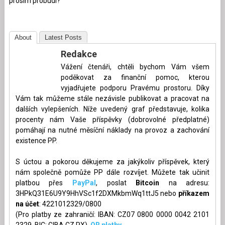
prosím probudí?
About
Latest Posts
Redakce
Vážení čtenáři, chtěli bychom Vám všem
poděkovat za finanční pomoc, kterou
vyjadřujete podporu Pravému prostoru. Díky
Vám tak můžeme stále nezávisle publikovat a pracovat na
dalších vylepšeních. Níže uvedený graf představuje, kolika
procenty nám Vaše příspěvky (dobrovolné předplatné)
pomáhají na nutné měsíční náklady na provoz a zachování
existence PP.
S úctou a pokorou děkujeme za jakýkoliv příspěvek, který
nám společně pomůže PP dále rozvíjet. Můžete tak učinit
platbou přes
PayPal
, poslat
Bitcoin
na adresu:
3HPkQ31E6U9Y9HhVSc1f2DXMkbmWq1ttJ5 nebo
příkazem
na účet
: 4221012329/0800
(Pro platby ze zahraničí: IBAN: CZ07 0800 0000 0042 2101
2329, BIC: GIBA CZ PX),
QR platby