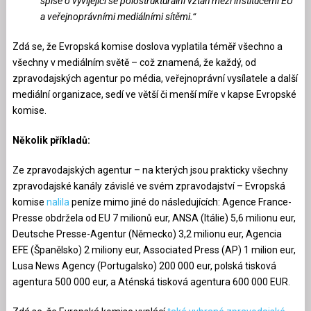
spíše o vyvíjející se polostrukturální vztah mezi institucemi EU
a veřejnoprávními mediálními sítěmi.“
Zdá se, že Evropská komise doslova vyplatila téměř všechno a
všechny v mediálním světě – což znamená, že každý, od
zpravodajských agentur po média, veřejnoprávní vysílatele a další
mediální organizace, sedí ve větší či menší míře v kapse Evropské
komise.
Několik příkladů:
Ze zpravodajských agentur – na kterých jsou prakticky všechny
zpravodajské kanály závislé ve svém zpravodajství – Evropská
komise
nalila
peníze mimo jiné do následujících: Agence France-
Presse obdržela od EU 7 milionů eur, ANSA (Itálie) 5,6 milionu eur,
Deutsche Presse-Agentur (Německo) 3,2 milionu eur, Agencia
EFE (Španělsko) 2 miliony eur, Associated Press (AP) 1 milion eur,
Lusa News Agency (Portugalsko) 200 000 eur, polská tisková
agentura 500 000 eur, a Aténská tisková agentura 600 000 EUR.