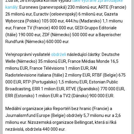
Zdá se, že Evropská komise vyplácí
také vybrané zpravodajské
kanály
: Euronews (panevropská) 230 milionů eur, ARTE (Francie)
26 milionů eur, Euractiv (celoevropský) 6 milionů eur, Gazeta
Wyborcza (Polsko) 105 000 eur, 444.hu (Maďarsko) 1,1 milionu
eur, France TV (Francie) 400 000 eur, GEDI Gruppo Editoriale
(Itálie) 190 000 eur, ZDF (Německo) 500 000 eur a Bayerischer
Rundfunk (Německo) 600 000 eur.
Veřejnoprávní vysílatelé
obdrželi
následující částky: Deutsche
Welle (Německo) 35 milionů EUR, France Médias Monde 16,5
milionu EUR, France Télévisions 1 milion EUR, RAI
Radiotelevisione italiana (Itálie) 2 miliony EUR, RTBF (Belgie) 675
000 EUR, RTP (Portugalsko) 1,5 milionu EUR, Estonian Public
Broadcasting, ERR 1 milion EUR, RTVE (Španělsko) 770 000 EUR,
ERR (Estonsko) 1 milion EUR a TV2 (Dánsko) 900 000 EUR.
Mediální organizace jako Reportéři bez hranic (Francie) a
Journalismfund Europe (Belgie) obdržely 5,7 milionu eur a 2,6
milionu eur. Nizozemská organizace Bellingcat, která si říká
nezávislá, obdržela 440 000 eur.