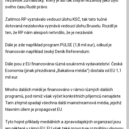
nezávislé žurnalistiky, který je asi tak stejně nezávislý jako bylo
svého času Rudé právo.
Zatímco RP vyznávalo vedoucí úlohu KSČ, tak tato tučně
dotovaná neziskovka vyznává vedoucí úlohu Bruselu. Rozdíl je
ten, že RP nám alespoň netvrdilo, že je nezávislé.
Dále je zde například program PULSE (1,8 mil eur), odkud je
financován například český Deník Referendum.
Dále jsou z EU financována různá soukromá vydavatelství. Česká
Economia (jinak přezdívaná „Bakalova média“) dostala od EU 1,1
mil eur.
Mnoho dalších médií je financováno v rámci různých dalších
programů, pod nimiž však výčet konkrétních příjemců nenajdete.
Tam zřejmě spadají všechna další mainstreamová média, jejichž
hlavním cílem je propagovat EU.
Tyto hojné příklady mediálních a zpravodajských organizací jsou
jen některé v rámci EU. EU však také provozuje rozsáhlou vlivovou