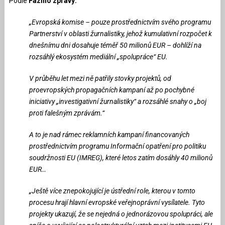
Podle
Faziho zprávy:
„Evropská komise – pouze prostřednictvím svého programu
Partnerství v oblasti žurnalistiky, jehož kumulativní rozpočet k
dnešnímu dni dosahuje téměř 50 milionů EUR – dohlíží na
rozsáhlý ekosystém mediální „spolupráce“ EU.
V průběhu let mezi ně patřily stovky projektů, od
proevropských propagačních kampaní až po pochybné
iniciativy „investigativní žurnalistiky“ a rozsáhlé snahy o „boj
proti falešným zprávám.“
A to je nad rámec reklamních kampaní financovaných
prostřednictvím programu Informační opatření pro politiku
soudržnosti EU (IMREG), které letos zatím dosáhly 40 milionů
EUR…
„Ještě více znepokojující je ústřední role, kterou v tomto
procesu hrají hlavní evropské veřejnoprávní vysílatele. Tyto
projekty ukazují, že se nejedná o jednorázovou spolupráci, ale