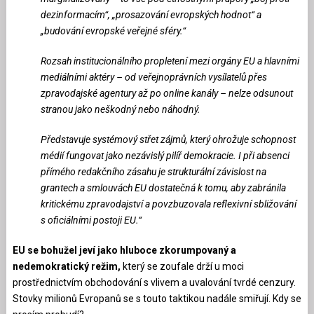
dezinformacím“, „prosazování evropských hodnot“ a
„budování evropské veřejné sféry.“
Rozsah institucionálního propletení mezi orgány EU a hlavními
mediálními aktéry – od veřejnoprávních vysílatelů přes
zpravodajské agentury až po online kanály – nelze odsunout
stranou jako neškodný nebo náhodný.
Představuje systémový střet zájmů, který ohrožuje schopnost
médií fungovat jako nezávislý pilíř demokracie. I při absenci
přímého redakčního zásahu je strukturální závislost na
grantech a smlouvách EU dostatečná k tomu, aby zabránila
kritickému zpravodajství a povzbuzovala reflexivní sbližování
s oficiálními postoji EU.“
EU se bohužel jeví jako hluboce zkorumpovaný a
nedemokratický režim,
který se zoufale drží u moci
prostřednictvím obchodování s vlivem a uvalování tvrdé cenzury.
Stovky milionů Evropanů se s touto taktikou nadále smiřují. Kdy se