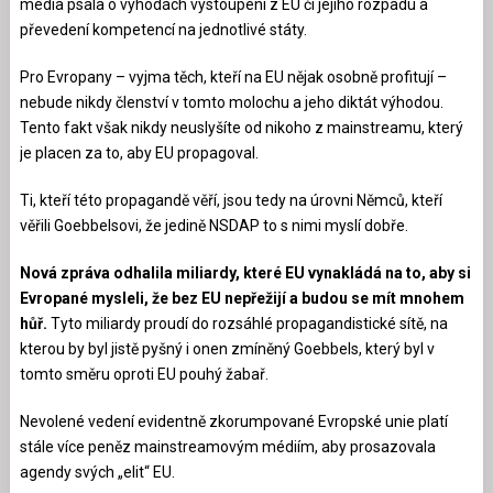
média psala o výhodách vystoupení z EU či jejího rozpadu a
převedení kompetencí na jednotlivé státy.
Pro Evropany – vyjma těch, kteří na EU nějak osobně profitují –
nebude nikdy členství v tomto molochu a jeho diktát výhodou.
Tento fakt však nikdy neuslyšíte od nikoho z mainstreamu, který
je placen za to, aby EU propagoval.
Ti, kteří této propagandě věří, jsou tedy na úrovni Němců, kteří
věřili Goebbelsovi, že jedině NSDAP to s nimi myslí dobře.
Nová zpráva odhalila miliardy, které EU vynakládá na to, aby si
Evropané mysleli, že bez EU nepřežijí a budou se mít mnohem
hůř.
Tyto miliardy proudí do rozsáhlé propagandistické sítě, na
kterou by byl jistě pyšný i onen zmíněný Goebbels, který byl v
tomto směru oproti EU pouhý žabař.
Nevolené vedení evidentně zkorumpované Evropské unie platí
stále více peněz mainstreamovým médiím, aby prosazovala
agendy svých „elit“ EU.