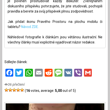
je povinen prostudovat každý diskutér. Zveřejněním
diskusního příspěvku potvrzujete, že jste studovali, pochopili
pravidla a berete za svůj příspěvek plnou zodpovědnost.
Jak přidat ikonu Pravého Prostoru na plochu mobilu či
tabletu?
Návod ZDE.
Náhledové fotografie k článkům jsou většinou ilustrační. Ne
všechny články musí explicitně vyjadřovat názor redakce.
Sdílejte článek:
Facebook
Twitter
WhatsApp
Email
Reddit
Message
VK
Viber
Gmai
36 přečtení
(
16
votes, average:
5,00
out of 5)