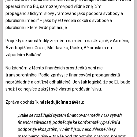
operaci mimo EU, samozřejmě pod vlídně znějícími
propagandistickými slovy „rámováno jako podpora svobody a
pluralismu médií“ – jako by EU věděla cokoli o svobodě a
pluralismu, které tvrdě potlačuje.
Projekty se soustředily zejména na média na Ukrajině, v Arménii,
Ázerbájdžánu, Gruzii, Moldavsku, Rusku, Bělorusku a na
západním Balkáně.
Na žádném z těchto finančních prostředků není nic
transparentního. Podle zprávy je financování propagandistů
neprůhledné a obtížně odhalitelné. Je však logické, že se EU bude
snažit co nejvíce zakrýt své vlastní prodávání vlivu.
Zpráva dochází k
následujícímu závěru:
„Stále se rozšiřující systém financování médií v EU vytváří
finanční závislosti, podněcuje ke konformitě vyprávění a
podporuje ekosystém, v němž jsou nesouhlasné hlasy
marginalizovány – to vše pod ctnostnými prapory „boj proti