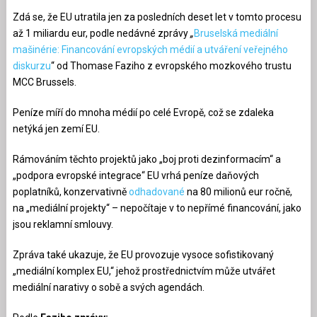
Zdá se, že EU utratila jen za posledních deset let v tomto procesu
až 1 miliardu eur, podle nedávné zprávy
„
Bruselská mediální
mašinérie: Financování evropských médií a utváření veřejného
diskurzu
“ od Thomase Faziho z evropského mozkového trustu
MCC Brussels.
Peníze míří do mnoha médií po celé Evropě, což se zdaleka
netýká jen zemí EU.
Rámováním těchto projektů jako „boj proti dezinformacím“ a
„podpora evropské integrace“ EU vrhá peníze daňových
poplatníků, konzervativně
odhadované
na 80 milionů eur ročně,
na „mediální projekty“ – nepočítaje v to nepřímé financování, jako
jsou reklamní smlouvy.
Zpráva také ukazuje, že EU provozuje vysoce sofistikovaný
„mediální komplex EU,“ jehož prostřednictvím může utvářet
mediální narativy o sobě a svých agendách.