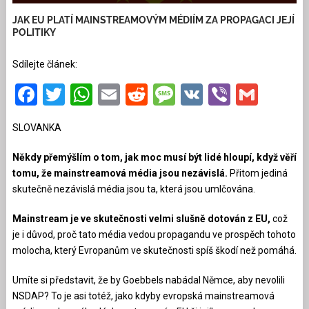
JAK EU PLATÍ MAINSTREAMOVÝM MÉDIÍM ZA PROPAGACI JEJÍ
POLITIKY
Sdílejte článek:
Facebook
Twitter
WhatsApp
Email
Reddit
Message
VK
Viber
Gmai
SLOVANKA
Někdy přemýšlím o tom, jak moc musí být lidé hloupí, když věří
tomu, že mainstreamová média jsou nezávislá.
Přitom jediná
skutečně nezávislá média jsou ta, která jsou umlčována.
Mainstream je ve skutečnosti velmi slušně dotován z EU,
což
je i důvod, proč tato média vedou propagandu ve prospěch tohoto
molocha, který Evropanům ve skutečnosti spíš škodí než pomáhá.
Umíte si představit, že by Goebbels nabádal Němce, aby nevolili
NSDAP? To je asi totéž, jako kdyby evropská mainstreamová