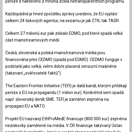
peníze z některého z mnoha zcela netransparentních programů.
Každopádně je hned zpočátku zprávy uvedeno, že EU vyplácí
celkem 24 tiskových agentur, na sezamu je jak ČTK, tak TASR.
Celkem 27 milionů eur pak získalo EDMO, pod které spadá velká
část mainstreamových médií.
Česká, slovenská a polská mainstreamová média jsou
financována přes CEDMO (spadá pod EDMO). CEDMO funguje v
podstatě jako velká, velmi dobře placená cenzurní mašinérie
(takzvaní „ověřovatelé faktů“).
The Eastern Frontier Initiative (TEFI) je další kanál, kterým přitékají
peníze z EU na propagandu (1 milion eur). Konkrétně sem spadá
např. slovenský deník SME. TEFI je zaměřen zejména na
propagaci EU a NATO.
Projekt EU nazvaný EthProMedE financuje (800 000 eur) zejména
neziskovky zaměřené na média. V ČR financuje takzvaný Ústav