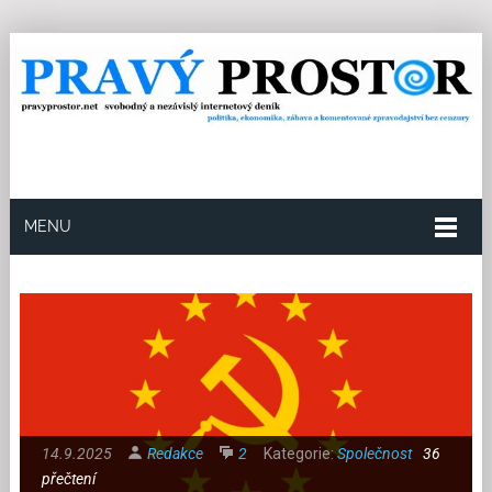
MENU
14.9.2025
Redakce
2
Kategorie:
Společnost
36
přečtení