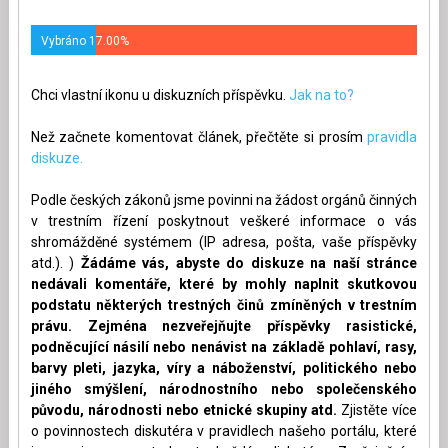
Vybráno 17.00%
Chci vlastní ikonu u diskuzních příspěvku.
Jak na to?
Než začnete komentovat článek, přečtěte si prosím
pravidla
diskuze.
Podle českých zákonů jsme povinni na žádost orgánů činných
v trestním řízení poskytnout veškeré informace o vás
shromážděné systémem (IP adresa, pošta, vaše příspěvky
atd.). )
Žádáme vás, abyste do diskuze na naší stránce
nedávali komentáře, které by mohly naplnit skutkovou
podstatu některých trestných činů zmíněných v trestním
právu. Zejména nezveřejňujte příspěvky rasistické,
podněcující násilí nebo nenávist na základě pohlaví, rasy,
barvy pleti, jazyka, víry a náboženství, politického nebo
jiného smýšlení, národnostního nebo společenského
původu, národnosti nebo etnické skupiny atd.
Zjistěte více
o povinnostech diskutéra v pravidlech našeho portálu, které