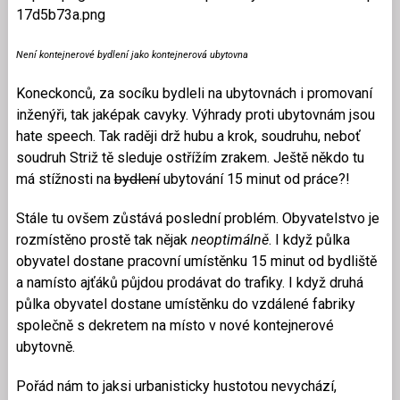
Není kontejnerové bydlení jako kontejnerová ubytovna
Koneckonců, za socíku bydleli na ubytovnách i promovaní
inženýři, tak jaképak cavyky. Výhrady proti ubytovnám jsou
hate speech. Tak raději drž hubu a krok, soudruhu, neboť
soudruh Striž tě sleduje ostřížím zrakem. Ještě někdo tu
má stížnosti na
bydlení
ubytování 15 minut od práce?!
Stále tu ovšem zůstává poslední problém. Obyvatelstvo je
rozmístěno prostě tak nějak
neoptimálně
. I když půlka
obyvatel dostane pracovní umístěnku 15 minut od bydliště
a namísto ajťáků půjdou prodávat do trafiky. I když druhá
půlka obyvatel dostane umístěnku do vzdálené fabriky
společně s dekretem na místo v nové kontejnerové
ubytovně.
Pořád nám to jaksi urbanisticky hustotou nevychází,