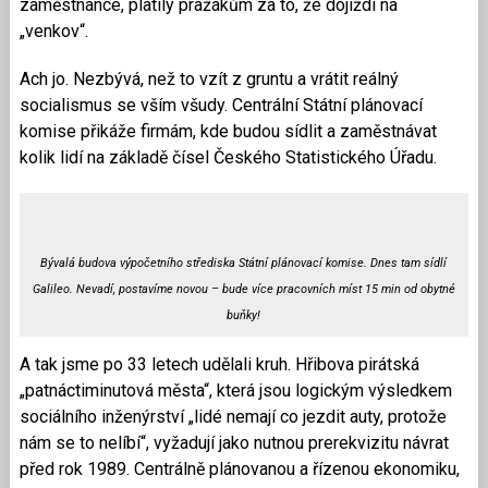
zaměstnance, platily pražákům za to, že dojíždí na
„venkov“.
Ach jo. Nezbývá, než to vzít z gruntu a vrátit reálný
socialismus se vším všudy. Centrální Státní plánovací
komise přikáže firmám, kde budou sídlit a zaměstnávat
kolik lidí na základě čísel Českého Statistického Úřadu.
Bývalá budova výpočetního střediska Státní plánovací komise. Dnes tam sídlí
Galileo. Nevadí, postavíme novou – bude více pracovních míst 15 min od obytné
buňky!
A tak jsme po 33 letech udělali kruh. Hřibova pirátská
„patnáctiminutová města“, která jsou logickým výsledkem
sociálního inženýrství „lidé nemají co jezdit auty, protože
nám se to nelíbí“, vyžadují jako nutnou prerekvizitu návrat
před rok 1989. Centrálně plánovanou a řízenou ekonomiku,