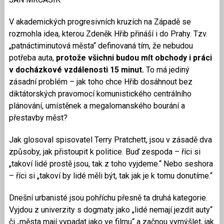
V akademických progresivních kruzích na Západě se
rozmohla idea, kterou Zdeněk Hřib přináší i do Prahy. Tzv.
„patnáctiminutová města“ definovaná tím, že nebudou
potřeba auta,
protože všichni budou mít obchody i práci
v docházkové vzdálenosti 15 minut.
To má jediný
zásadní problém – jak toho chce Hřib dosáhnout bez
diktátorských pravomocí komunistického centrálního
plánování, umístěnek a megalomanského bourání a
přestavby měst?
Jak glosoval spisovatel Terry Pratchett, jsou v zásadě dva
způsoby, jak přistoupit k politice. Buď zespoda – říci si
„takoví lidé prostě jsou, tak z toho vyjdeme.“ Nebo seshora
– říci si „takoví by lidé měli být, tak jak je k tomu donutíme.“
Dnešní urbanisté jsou pohříchu přesně ta druhá kategorie.
Vyjdou z univerzity s dogmaty jako „lidé nemají jezdit auty“
či „města mají vypadat jako ve filmu“ a začnou vymýšlet, jak