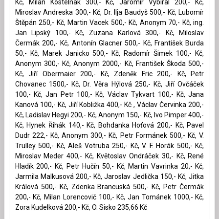
Kč, Milan Kostelnak 300,- Kč, Jaromír Vybíral 200,- Kč,
Miroslav Andreska 300,- Kč, Dr. Ilja Baudyš 500,- Kč, Lubomír
Štěpán 250,- Kč, Martin Vacek 500,- Kč, Anonym 70,- Kč, ing.
Jan Lipský 100,- Kč, Zuzana Karlová 300,- Kč, Miloslav
Čermák 200,- Kč, Antonín Glacner 500,- Kč, František Burda
50,- Kč, Marek Janicko 500,- Kč, Radomír Šimek 100,- Kč,
Anonym 300,- Kč, Anonym 2000,- Kč, František Škoda 500,-
Kč, Jiří Obermaier 200,- Kč, Zdeněk Fric 200,- Kč, Petr
Chovanec 1500,- Kč, Dr. Věra Hýlová 250,- Kč, Jiří Ovčáček
100,- Kč, Jan Petr 100,- Kč, Václav Tykvart 100,- Kč, Jana
Kanová 100,- Kč, Jiří Kobližka 400,- Kč , Václav Červinka 200,-
Kč, Ladislav Hegyi 200,- Kč, Anonym 150,- Kč, Ivo Pimper 400,-
Kč, Hynek Řihák 140,- Kč, Bohdanka Hoťová 200,- Kč, Pavel
Dudr 222,- Kč, Anonym 300,- Kč, Petr Formánek 500,- Kč, V.
Trulley 500,- Kč, Aleš Votruba 250,- Kč, V. F. Horák 500,- Kč,
Miroslav Meder 400,- Kč, Květoslav Ondráček 30,- Kč, René
Hladík 200,- Kč, Petr Hučín 50,- Kč, Martin Vavrinka 20,- Kč,
Jarmila Malkusová 200,- Kč, Jaroslav Jedlička 150,- Kč, Jitka
Králová 500,- Kč, Zdenka Brancuská 500,- Kč, Petr Čermák
200,- Kč, Milan Lorencovič 100,- Kč, Jan Tománek 1000,- Kč,
Zora Kudelková 200,- Kč, O. Sisko 235,66 Kč