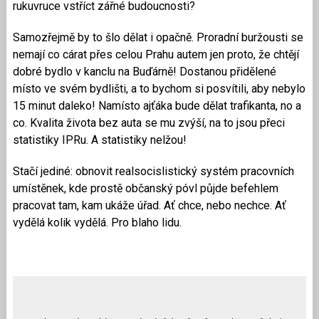
rukuvruce vstříct zářné budoucnosti?
Samozřejmě by to šlo dělat i opačně. Proradní buržousti se
nemají co cárat přes celou Prahu autem jen proto, že chtějí
dobré bydlo v kanclu na Buďárně! Dostanou přidělené
místo ve svém bydlišti, a to bychom si posvítili, aby nebylo
15 minut daleko! Namísto ajťáka bude dělat trafikanta, no a
co. Kvalita života bez auta se mu zvýší, na to jsou přeci
statistiky IPRu. A statistiky nelžou!
Stačí jediné: obnovit realsocislistický systém pracovních
umístěnek, kde prostě občanský póvl půjde befehlem
pracovat tam, kam ukáže úřad. Ať chce, nebo nechce. Ať
vydělá kolik vydělá. Pro blaho lidu.