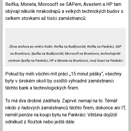
Reifka, Moneta, Microsoft se SAPem, Avastem a HP tam
obývají několik mrakodrapů a velkých technických budov s
celkem stovkami až tisíci zaměstnanců:
Zleva zeshora po směru hodin: Reifka na Budějovické, Reifka na Pankráci, SAP
na Brumlovce, Spořka na Budějovické, Microsoft na Brumlovce, technologické
centrum Spořky na Pankráci, HP a Moneta na Brumlovce, nový Avast na Pankráci
Pokud by měli všichni mít práci „15 minut pěšky“, všechny
byty v širokém okolí by osídlili
výhradně
zaměstnanci
těchto bank a technologických firem.
To má dva drobné zádrhely. Zaprvé: nemají na to. Téměř
nikdo z řadových zaměstnanců těchto firem, dokonce ani IT,
neměl peníze na koupi bytu na Pankráci. Většina dojíždí
odněkud z Roztok nebo ještě dále: