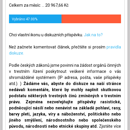
Celkem za měsíc: ... 20 967,66 Kč
Vybráno 47.00%
Chci vlastní ikonu u diskuzních příspěvku.
Jak na to?
Než začnete komentovat článek, přečtěte si prosím
pravidla
diskuze.
Podle českých zákonů jsme povinni na žádost orgánů činných
v trestním řízení poskytnout veškeré informace o vás
shromážděné systémem (IP adresa, pošta, vaše příspěvky
atd.). )
Žádáme vás, abyste do diskuze na naší stránce
nedávali komentáře, které by mohly naplnit skutkovou
podstatu některých trestných činů zmíněných v trestním
právu. Zejména nezveřejňujte příspěvky rasistické,
podněcující násilí nebo nenávist na základě pohlaví, rasy,
barvy pleti, jazyka, víry a náboženství, politického nebo
jiného smýšlení, národnostního nebo společenského
původu, národnosti nebo etnické skupiny atd.
Zjistěte více