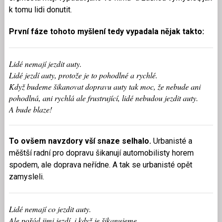
k tomu lidi donutit.
První fáze tohoto myšlení tedy vypadala nějak takto:
Lidé nemají jezdit auty.
Lidé jezdí auty, protože je to pohodlné a rychlé.
Když budeme šikanovat dopravu auty tak moc, že nebude ani
pohodlná, ani rychlá ale frustrující, lidé nebudou jezdit auty.
A bude blaze!
To ovšem navzdory vší snaze selhalo.
Urbanisté a
měštší radní pro dopravu šikanují automobilisty horem
spodem, ale doprava neřídne. A tak se urbanisté opět
zamysleli.
Lidé nemají co jezdit auty.
Ale pořád jimi jezdí, i když je šikanujeme.