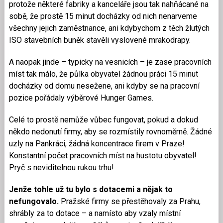
protože některé fabriky a kanceláře jsou tak nahňácané na
sobě, že prostě 15 minut docházky od nich nenarveme
všechny jejich zaměstnance, ani kdybychom z těch žlutých
ISO stavebních buněk stavěli vyslovené mrakodrapy.
A naopak jinde – typicky na vesnicích – je zase pracovních
míst tak málo, že půlka obyvatel žádnou práci 15 minut
docházky od domu nesežene, ani kdyby se na pracovní
pozice pořádaly výběrové Hunger Games.
Celé to prostě nemůže vůbec fungovat, pokud a dokud
někdo nedonutí firmy, aby se rozmístily rovnoměrně. Žádné
uzly na Pankráci, žádná koncentrace firem v Praze!
Konstantní počet pracovních míst na hustotu obyvatel!
Pryč s neviditelnou rukou trhu!
Jenže tohle už tu bylo s dotacemi a nějak to
nefungovalo.
Pražské firmy se přestěhovaly za Prahu,
shrábly za to dotace – a namísto aby vzaly místní