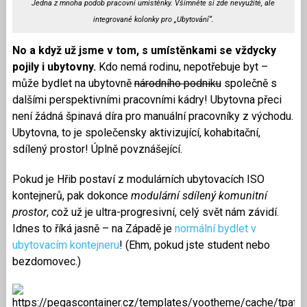
Jedna z mnoha podob pracovní umístěnky. Všimněte si zde nevyužité, ale
integrované kolonky pro „Ubytování“.
No a když už jsme v tom, s umístěnkami se vždycky
pojily i ubytovny.
Kdo nemá rodinu, nepotřebuje byt –
může bydlet na ubytovně
národního podniku
společně s
dalšími perspektivními pracovními kádry! Ubytovna přeci
není žádná špinavá díra pro manuální pracovníky z východu.
Ubytovna, to je společensky aktivizující, kohabitační,
sdílený prostor! Úplně povznášející.
Pokud je Hřib postaví z modulárních ubytovacích ISO
kontejnerů, pak dokonce
modulární sdílený komunitní
prostor
, což už je ultra-progresivní, celý svět nám závidí.
Idnes to říká jasně – na Západě je
normální bydlet v
ubytovacím kontejneru
! (Ehm, pokud jste student nebo
bezdomovec.)