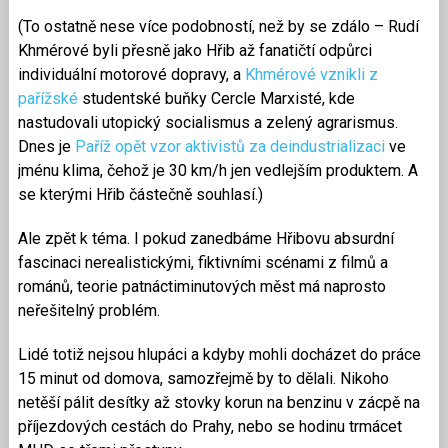
(To ostatně nese více podobností, než by se zdálo – Rudí
Khmérové byli přesně jako Hřib až fanatičtí odpůrci
individuální motorové dopravy, a
Khmérové vznikli z
pařížské
studentské buňky Cercle Marxisté, kde
nastudovali utopický socialismus a zelený agrarismus.
Dnes je
Paříž opět vzor aktivistů za deindustrializaci
ve
jménu klima, čehož je 30 km/h jen vedlejším produktem. A
se kterými Hřib částečně souhlasí.)
Ale zpět k téma. I pokud zanedbáme Hřibovu absurdní
fascinaci nerealistickými, fiktivními scénami z filmů a
románů, teorie patnáctiminutových měst má naprosto
neřešitelný problém.
Lidé totiž nejsou hlupáci a kdyby mohli docházet do práce
15 minut od domova, samozřejmě by to dělali. Nikoho
netěší pálit desítky až stovky korun na benzinu v zácpě na
příjezdových cestách do Prahy, nebo se hodinu trmácet