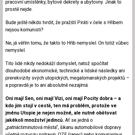
pracovní umístěnky, bytové dekrety a ubytovny. Jinak to
prostě nejde.
Bude ještě někdo tvrdit, že pražští Piráti v čele s Hřibem
nejsou komunisti?
Ne, já věřím tomu, že takto to Hřib nemyslel. On totiž vůbec
nemyslel.
Tito lidé nikdy nedokáží domyslet, natož spočítat
dlouhodobé ekonomické, technické a lidské následky ani
prerekvizity svých utopických, megalomanských projektů –
a popravdě je to ani absolutně nezajímá.
Oni mají Sen, oni mají Vizi, oni mají Pocity dobra – a
kdo jim stojí v cestě, ten má problém, protože ve
jménu Utopie je nejen možné, ale nutné obětovat
jakékoli množství jedinců.
Ať se jedná o
„patnáctiminutová města“, šikanu automobilové dopravy
včetně rozvozu potravin, OZE (ranec) nebo komunismus.