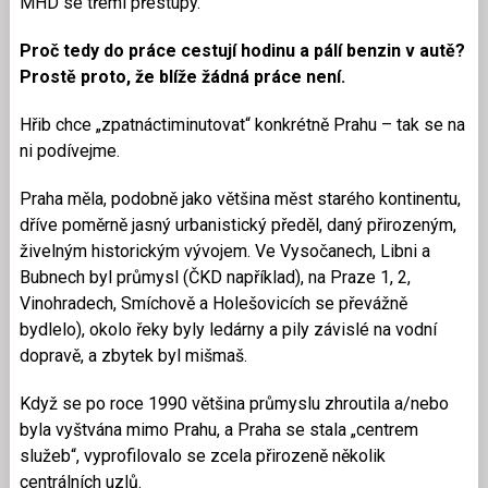
MHD se třemi přestupy.
Proč tedy do práce cestují hodinu a pálí benzin v autě?
Prostě proto, že blíže žádná práce není.
Hřib chce „zpatnáctiminutovat“ konkrétně Prahu – tak se na
ni podívejme.
Praha měla, podobně jako většina měst starého kontinentu,
dříve poměrně jasný urbanistický předěl, daný přirozeným,
živelným historickým vývojem. Ve Vysočanech, Libni a
Bubnech byl průmysl (ČKD například), na Praze 1, 2,
Vinohradech, Smíchově a Holešovicích se převážně
bydlelo), okolo řeky byly ledárny a pily závislé na vodní
dopravě, a zbytek byl mišmaš.
Když se po roce 1990 většina průmyslu zhroutila a/nebo
byla vyštvána mimo Prahu, a Praha se stala „centrem
služeb“, vyprofilovalo se zcela přirozeně několik
centrálních uzlů.