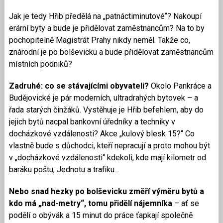
Jak je tedy Hřib předělá na „patnáctiminutové“? Nakoupí
erární byty a bude je přidělovat zaměstnancům? Na to by
pochopitelně Magistrát Prahy nikdy neměl. Takže co,
znárodní je po bolševicku a bude přidělovat zaměstnancům
místních podniků?
Zadruhé: co se stávajícími obyvateli?
Okolo Pankráce a
Budějovické je pár moderních, ultradrahých bytovek – a
řada starých činžáků. Vystěhuje je Hřib befehlem, aby do
jejich bytů nacpal bankovní úředníky a techniky v
docházkové vzdálenosti? Akce „kulový blesk 15?“ Co
vlastně bude s důchodci, kteří nepracují a proto mohou být
v „docházkové vzdálenosti“ kdekoli, kde mají kilometr od
baráku poštu, Jednotu a trafiku…
Nebo snad hezky po bolševicku změří výměru bytů a
kdo má „nad-metry“, tomu přidělí nájemníka
– ať se
podělí o obývák a 15 minut do práce ťapkají společně