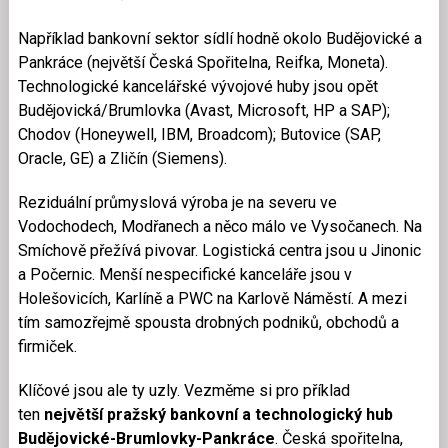
Například bankovní sektor sídlí hodně okolo Budějovické a
Pankráce (největší Česká Spořitelna, Reifka, Moneta).
Technologické kancelářské vývojové huby jsou opět
Budějovická/Brumlovka (Avast, Microsoft, HP a SAP);
Chodov (Honeywell, IBM, Broadcom); Butovice (SAP,
Oracle, GE) a Zličín (Siemens).
Reziduální průmyslová výroba je na severu ve
Vodochodech, Modřanech a něco málo ve Vysočanech. Na
Smíchově přežívá pivovar. Logistická centra jsou u Jinonic
a Počernic. Menší nespecifické kanceláře jsou v
Holešovicích, Karlíně a PWC na Karlově Náměstí. A mezi
tím samozřejmě spousta drobných podniků, obchodů a
firmiček.
Klíčové jsou ale ty uzly. Vezměme si pro příklad
ten
největší pražský bankovní a technologický hub
Budějovické-Brumlovky-Pankráce
. Česká spořitelna,