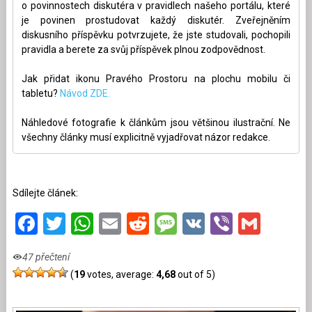
o povinnostech diskutéra v pravidlech našeho portálu, které
je povinen prostudovat každý diskutér. Zveřejněním
diskusního příspěvku potvrzujete, že jste studovali, pochopili
pravidla a berete za svůj příspěvek plnou zodpovědnost.
Jak přidat ikonu Pravého Prostoru na plochu mobilu či
tabletu?
Návod ZDE.
Náhledové fotografie k článkům jsou většinou ilustrační. Ne
všechny články musí explicitně vyjadřovat názor redakce.
Sdílejte článek:
Facebook
Twitter
WhatsApp
Email
Reddit
Message
VK
Viber
Gmai
47 přečtení
(
19
votes, average:
4,68
out of 5)