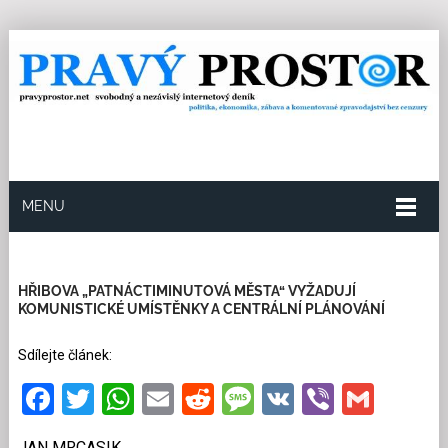
MENU
23.4.2023
Redakce
43
Kategorie:
Společnost
47
přečtení
HŘIBOVA „PATNÁCTIMINUTOVÁ MĚSTA“ VYŽADUJÍ
KOMUNISTICKÉ UMÍSTĚNKY A CENTRÁLNÍ PLÁNOVÁNÍ
Sdílejte článek:
Facebook
Twitter
WhatsApp
Email
Reddit
Message
VK
Viber
Gmai
JAN MRCASIK