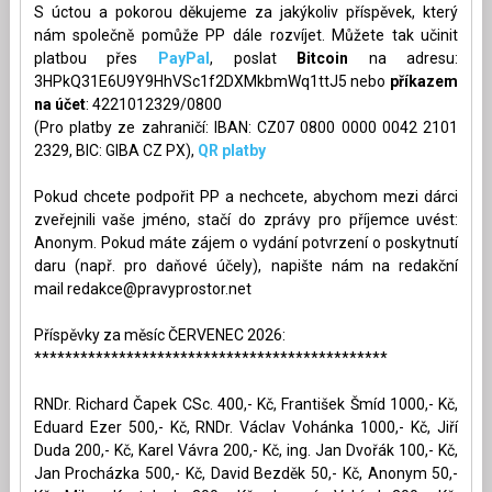
S úctou a pokorou děkujeme za jakýkoliv příspěvek, který
nám společně pomůže PP dále rozvíjet. Můžete tak učinit
platbou přes
PayPal
, poslat
Bitcoin
na adresu:
3HPkQ31E6U9Y9HhVSc1f2DXMkbmWq1ttJ5 nebo
příkazem
na účet
: 4221012329/0800
(Pro platby ze zahraničí: IBAN: CZ07 0800 0000 0042 2101
2329, BIC: GIBA CZ PX),
QR platby
Pokud chcete podpořit PP a nechcete, abychom mezi dárci
zveřejnili vaše jméno, stačí do zprávy pro příjemce uvést:
Anonym. Pokud máte zájem o vydání potvrzení o poskytnutí
daru (např. pro daňové účely), napište nám na redakční
mail
redakce@pravyprostor.net
Příspěvky za měsíc ČERVENEC 2026:
**********************************************
RNDr. Richard Čapek CSc. 400,- Kč, František Šmíd 1000,- Kč,
Eduard Ezer 500,- Kč, RNDr. Václav Vohánka 1000,- Kč, Jiří
Duda 200,- Kč, Karel Vávra 200,- Kč, ing. Jan Dvořák 100,- Kč,
Jan Procházka 500,- Kč, David Bezděk 50,- Kč, Anonym 50,-