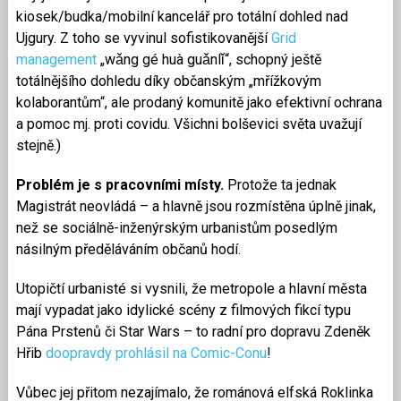
kiosek/budka/mobilní kancelář pro totální dohled nad
Ujgury. Z toho se vyvinul sofistikovanější
Grid
management
„wǎng gé huà guǎnlǐ“, schopný ještě
totálnějšího dohledu díky občanským „mřížkovým
kolaborantům“, ale prodaný komunitě jako efektivní ochrana
a pomoc mj. proti covidu. Všichni bolševici světa uvažují
stejně.)
Problém je s pracovními místy.
Protože ta jednak
Magistrát neovládá – a hlavně jsou rozmístěna úplně jinak,
než se sociálně-inženýrským urbanistům posedlým
násilným předěláváním občanů hodí.
Utopičtí urbanisté si vysnili, že metropole a hlavní města
mají vypadat jako idylické scény z filmových fikcí typu
Pána Prstenů či Star Wars – to radní pro dopravu Zdeněk
Hřib
doopravdy prohlásil na Comic-Conu
!
Vůbec jej přitom nezajímalo, že románová elfská Roklinka