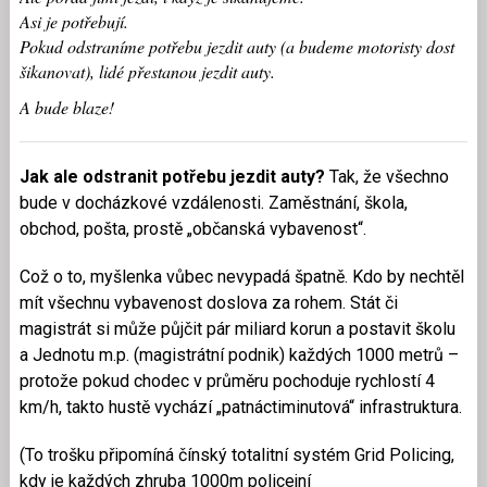
Asi je potřebují.
Pokud odstraníme potřebu jezdit auty (a budeme motoristy dost
šikanovat), lidé přestanou jezdit auty.
A bude blaze!
Jak ale odstranit potřebu jezdit auty?
Tak, že všechno
bude v docházkové vzdálenosti. Zaměstnání, škola,
obchod, pošta, prostě „občanská vybavenost“.
Což o to, myšlenka vůbec nevypadá špatně. Kdo by nechtěl
mít všechnu vybavenost doslova za rohem. Stát či
magistrát si může půjčit pár miliard korun a postavit školu
a Jednotu m.p. (magistrátní podnik) každých 1000 metrů –
protože pokud chodec v průměru pochoduje rychlostí 4
km/h, takto hustě vychází „patnáctiminutová“ infrastruktura.
(To trošku připomíná čínský totalitní systém Grid Policing,
kdy je každých zhruba 1000m policejní