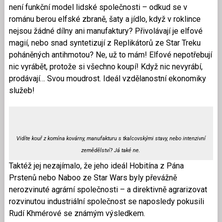
není funkční model lidské společnosti – odkud se v
románu berou elfské zbraně, šaty a jídlo, když v roklince
nejsou žádné dílny ani manufaktury? Přivolávají je elfové
magií, nebo snad syntetizují z Replikátorů ze Star Treku
poháněných antihmotou? Ne, už to mám! Elfové nepotřebují
nic vyrábět, protože si všechno koupí! Když nic nevyrábí,
prodávají… Svou moudrost. Ideál vzdělanostní ekonomiky
služeb!
Vidíte kouř z komína kovárny, manufakturu s tkalcovskými stavy, nebo intenzivní
zemědělství? Já také ne.
Taktéž jej nezajímalo, že jeho ideál Hobitína z Pána
Prstenů nebo Naboo ze Star Wars byly převážně
nerozvinuté agrární společnosti – a direktivně agrarizovat
rozvinutou industriální společnost se naposledy pokusili
Rudí Khmérové se známým výsledkem.