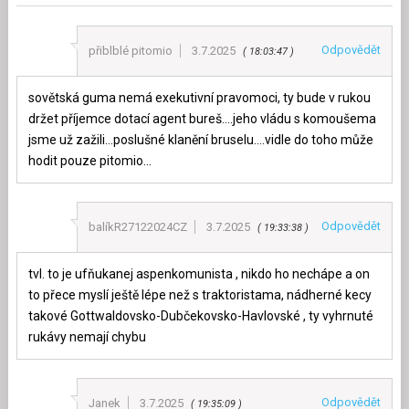
Odpovědět
přiblblé pitomio
3.7.2025
18:03:47
sovětská guma nemá exekutivní pravomoci, ty bude v rukou
držet příjemce dotací agent bureš….jeho vládu s komoušema
jsme už zažili…poslušné klanění bruselu….vidle do toho může
hodit pouze pitomio…
Odpovědět
balíkR27122024CZ
3.7.2025
19:33:38
tvl. to je ufňukanej aspenkomunista , nikdo ho nechápe a on
to přece myslí ještě lépe než s traktoristama, nádherné kecy
takové Gottwaldovsko-Dubčekovsko-Havlovské , ty vyhrnuté
rukávy nemají chybu
Odpovědět
Janek
3.7.2025
19:35:09