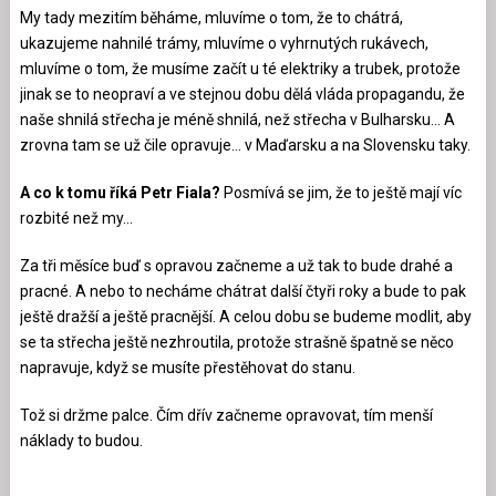
My tady mezitím běháme, mluvíme o tom, že to chátrá,
ukazujeme nahnilé trámy, mluvíme o vyhrnutých rukávech,
mluvíme o tom, že musíme začít u té elektriky a trubek, protože
jinak se to neopraví a ve stejnou dobu dělá vláda propagandu, že
naše shnilá střecha je méně shnilá, než střecha v Bulharsku… A
zrovna tam se už čile opravuje… v Maďarsku a na Slovensku taky.
A co k tomu říká Petr Fiala?
Posmívá se jim, že to ještě mají víc
rozbité než my…
Za tři měsíce buď s opravou začneme a už tak to bude drahé a
pracné. A nebo to necháme chátrat další čtyři roky a bude to pak
ještě dražší a ještě pracnější. A celou dobu se budeme modlit, aby
se ta střecha ještě nezhroutila, protože strašně špatně se něco
napravuje, když se musíte přestěhovat do stanu.
Tož si držme palce. Čím dřív začneme opravovat, tím menší
náklady to budou.