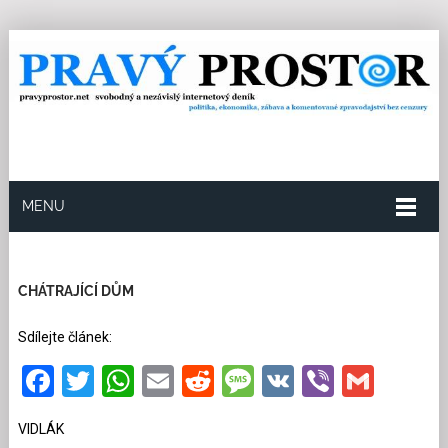
MENU
3.7.2025
Redakce
12
Kategorie:
Politika
21
přečtení
CHÁTRAJÍCÍ DŮM
Sdílejte článek:
Facebook
Twitter
WhatsApp
Email
Reddit
Message
VK
Viber
Gmai
VIDLÁK