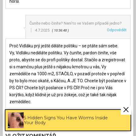
horší.
Čuníte nebo činíte? Není to ve Vašem případě jedno?
Odpovědět
4.7.2025
10:36:48
Proč Vidláku prý ještě děláte politiku – se ptáte sám sebe.
Vy, Vidláku neděláte politiku. Vy čuníte, pardon činíte, vše
proto, abyste se do profi politiky dostal. Stačilo a zregistrovat
si s mamčou plus ještě s nějakou kmotrou u vás, Vy
zemědělče na 1000 m2, STAČILO, v pozadí protože v popředí
by to bylo moc okaté, s Káčou, A JE TO. Chcete být poslance v
PS ČR? Chcete být poslance v PS ČR! Proč ne i pro Vás
korýtko, když klidně je už pro žokeje, což je také tak nějak
zemědělec.
5 Hidden Signs You Have Worms Inside
Your Body
VLOŽIT KOMENTÁŘ