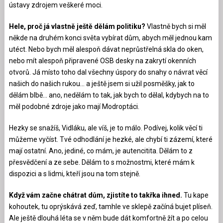
ústavy zdrojem veškeré moci.
Hele, proč já vlastně ještě dělám politiku?
Vlastně bych si měl
někde na druhém konci světa vybírat dům, abych měl jednou kam
utéct. Nebo bych měl alespoň dávat neprůstřelná skla do oken,
nebo mít alespoň připravené OSB desky na zakrytí okenních
otvorů. Já místo toho dal všechny úspory do snahy o návrat věcí
našich do našich rukou… a ještě jsem si užil posměšky, jak to
dělám blbě… ano, nedělám to tak, jak bych to dělal, kdybych na to
měl podobné zdroje jako mají Modroptáci.
Hezky se snažíš, Vidláku, ale víš, je to málo. Podívej, kolik věcí ti
můžeme vyčíst. Tvé odhodlání je hezké, ale chybí ti zázemí, které
mají ostatní. Ano, jediné, co mám, je autencitita. Dělám to z
přesvědčení a ze sebe. Dělám to s možnostmi, které mám k
dispozici a s lidmi, kteří jsou na tom stejně.
Když vám začne chátrat dům, zjistíte to takřka ihned.
Tu kape
kohoutek, tu oprýskává zeď, tamhle ve sklepě začíná bujet plíseň.
Ale ještě dlouhá léta se v něm bude dát komfortně žít a po celou