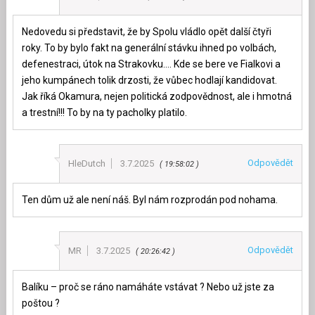
Nedovedu si představit, že by Spolu vládlo opět další čtyři
roky. To by bylo fakt na generální stávku ihned po volbách,
defenestraci, útok na Strakovku…. Kde se bere ve Fialkovi a
jeho kumpánech tolik drzosti, že vůbec hodlají kandidovat.
Jak říká Okamura, nejen politická zodpovědnost, ale i hmotná
a trestní!!! To by na ty pacholky platilo.
Odpovědět
HleDutch
3.7.2025
19:58:02
Ten dům už ale není náš. Byl nám rozprodán pod nohama.
Odpovědět
MR
3.7.2025
20:26:42
Balíku – proč se ráno namáháte vstávat ? Nebo už jste za
poštou ?