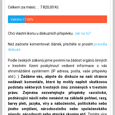
Celkem za měsíc: ... 7 820,00 Kč
Vybráno 17.00%
Chci vlastní ikonu u diskuzních příspěvku.
Jak na to?
Než začnete komentovat článek, přečtěte si prosím
pravidla
diskuze.
Podle českých zákonů jsme povinni na žádost orgánů činných
v trestním řízení poskytnout veškeré informace o vás
shromážděné systémem (IP adresa, pošta, vaše příspěvky
atd.). )
Žádáme vás, abyste do diskuze na naší stránce
nedávali komentáře, které by mohly naplnit skutkovou
podstatu některých trestných činů zmíněných v trestním
právu. Zejména nezveřejňujte příspěvky rasistické,
podněcující násilí nebo nenávist na základě pohlaví, rasy,
barvy pleti, jazyka, víry a náboženství, politického nebo
jiného smýšlení, národnostního nebo společenského
původu, národnosti nebo etnické skupiny atd.
Zjistěte více