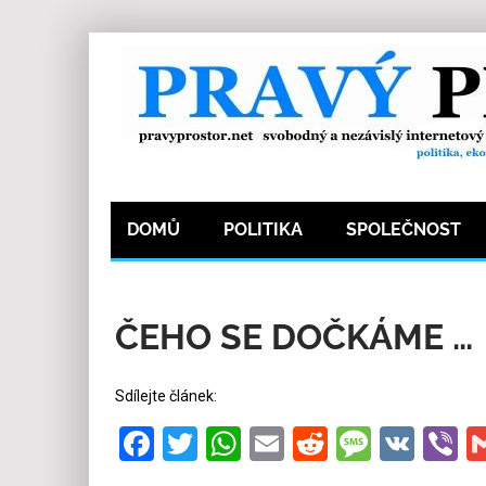
DOMŮ
POLITIKA
SPOLEČNOST
19.7.2017
Redakce
0
Kategorie:
Politika
ČEHO SE DOČKÁME …
Sdílejte článek:
Facebook
Twitter
WhatsApp
Email
Reddit
Messa
VK
V