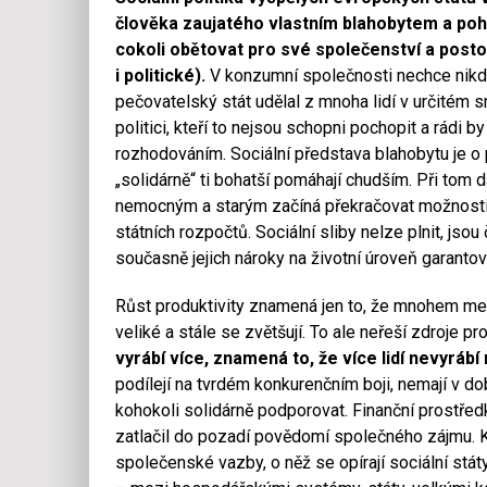
člověka zaujatého vlastním blahobytem a po
cokoli obětovat pro své společenství a postou
i politické).
V konzumní společnosti nechce nikdo 
pečovatelský stát udělal z mnoha lidí v určitém smy
politici, kteří to nejsou schopni pochopit a rádi 
rozhodováním. Sociální představa blahobytu je o 
„solidárně“ ti bohatší pomáhají chudším. Při to
nemocným a starým začíná překračovat možnosti 
státních rozpočtů. Sociální sliby nelze plnit, jsou
současně jejich nároky na životní úroveň garanto
Růst produktivity znamená jen to, že mnohem menš
veliké a stále se zvětšují. To ale neřeší zdroje 
vyrábí více, znamená to, že více lidí nevyrábí
podílejí na tvrdém konkurenčním boji, nemají v 
kohokoli solidárně podporovat. Finanční prostředk
zatlačil do pozadí povědomí společného zájmu. Ko
společenské vazby, o něž se opírají sociální stá