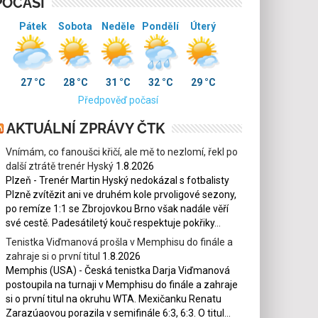
POČASÍ
Pátek
Sobota
Neděle
Pondělí
Úterý
27 °C
28 °C
31 °C
32 °C
29 °C
Předpověď počasí
AKTUÁLNÍ ZPRÁVY ČTK
Vnímám, co fanoušci křičí, ale mě to nezlomí, řekl po
další ztrátě trenér Hyský
1.8.2026
Plzeň - Trenér Martin Hyský nedokázal s fotbalisty
Plzně zvítězit ani ve druhém kole prvoligové sezony,
po remíze 1:1 se Zbrojovkou Brno však nadále věří
své cestě. Padesátiletý kouč respektuje pokřiky...
Tenistka Viďmanová prošla v Memphisu do finále a
zahraje si o první titul
1.8.2026
Memphis (USA) - Česká tenistka Darja Viďmanová
postoupila na turnaji v Memphisu do finále a zahraje
si o první titul na okruhu WTA. Mexičanku Renatu
Zarazúaovou porazila v semifinále 6:3, 6:3. O titul...