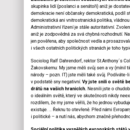
skupinka lidí (poslanci a senátoři) aniž je dosta
demokracie není občansky demokratická, podíl st
demokratická ani vnitrostranická politika, vládno
Administrativní řízení je stále autoritativní. Zvole
aniž je zodpovědná za svá chybná rozhodnutí. Naví
jen pověřena, aby společnost vedla a prosazova
i všech ostatních politických stranách je toho ty
Sociolog Ralf Dahrendorf, rektor St.Anthony´s Co
Žakovskemu: My jsme měli svůj sen a vy (mínil tí
národy – pozn. IT) jste měli také svůj. Podíváte-li
v podstatě sny negativní.
Vy jste snili o světě b
drátů na vašich hranicích.
Nesnili jste o chudobě
o ideálním světě, který ve skutečnosti nikdy neex
rozdílem, že my jsme věřili, že ho jednou vybuduj
existuje. … Řeknu to otevřeně. Před námi Evropa
i politické – a nutí nás, abychom značně přehodno
Sociální politika vyspělých evropských států