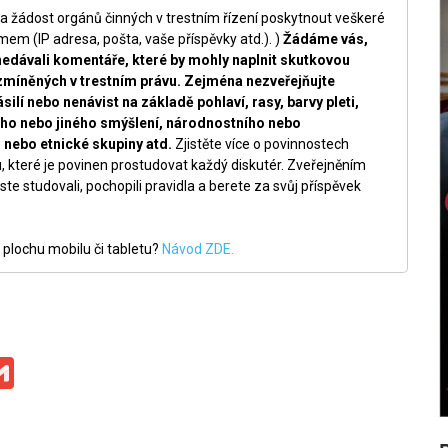
a žádost orgánů činných v trestním řízení poskytnout veškeré
m (IP adresa, pošta, vaše příspěvky atd.). )
Žádáme vás,
nedávali komentáře, které by mohly naplnit skutkovou
zmíněných v trestním právu. Zejména nezveřejňujte
silí nebo nenávist na základě pohlaví, rasy, barvy pleti,
ckého nebo jiného smýšlení, národnostního nebo
nebo etnické skupiny atd.
Zjistěte více o povinnostech
, které je povinen prostudovat každý diskutér. Zveřejněním
ste studovali, pochopili pravidla a berete za svůj příspěvek
 plochu mobilu či tabletu?
Návod ZDE.
ge
iber
Gmail