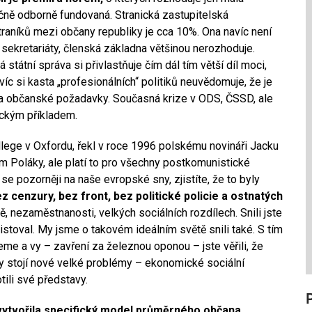
tečně odborně fundovaná. Stranická zastupitelská
raníků mezi občany republiky je cca 10%. Ona navíc není
u sekretariáty, členská základna většinou nerozhoduje.
ná státní správa si přivlastňuje čím dál tím větší díl moci,
c si kasta „profesionálních“ politiků neuvědomuje, že je
la občanské požadavky. Současná krize v ODS, ČSSD, ale
pickým příkladem.
llege v Oxfordu, řekl v roce 1996 polskému novináři Jacku
m Poláky, ale platí to pro všechny postkomunistické
 se pozorněji na naše evropské sny, zjistíte, že to byly
ez cenzury, bez front, bez politické policie a ostnatých
, nezaměstnanosti, velkých sociálních rozdílech. Snili jste
istoval. My jsme o takovém ideálním světě snili také. S tím
eme a vy – zavření za železnou oponou – jste věřili, že
ny stojí nové velké problémy – ekonomické sociální
tili své představy.
 vytvořila specifický model průměrného občana,