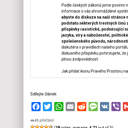
Podle českých zákonů jsme povinni n
informace o vás shromážděné systéme
abyste do diskuze na naší stránce 
podstatu některých trestných činů 
příspěvky rasistické, podněcující ná
jazyka, víry a náboženství, politi
společenského původu, národnosti 
diskutéra v pravidlech našeho portálu
diskusního příspěvku potvrzujete, že j
plnou zodpovědnost.
Jak přidat ikonu Pravého Prostoru na
Sdílejte článek:
Facebook
Twitter
WhatsApp
Email
Reddit
Messa
VK
V
46 přečtení
(
28
votes, average:
4,71
out of 5)