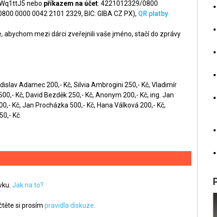
q1ttJ5 nebo
příkazem na účet
: 4221012329/0800
 0800 0000 0042 2101 2329, BIC: GIBA CZ PX),
QR platby
 abychom mezi dárci zveřejnili vaše jméno, stačí do zprávy
dislav Adamec 200,- Kč, Silvia Ambrogini 250,- Kč, Vladimír
0,- Kč, David Bezděk 250,- Kč, Anonym 200,- Kč, ing. Jan
00,- Kč, Jan Procházka 500,- Kč, Hana Válková 200,- Kč,
50,- Kč
ěvku.
Jak na to?
těte si prosím
pravidla diskuze.