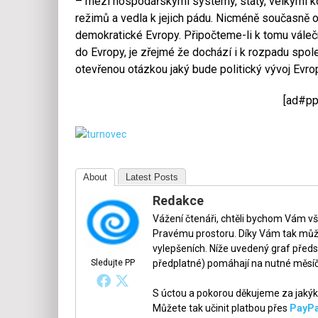
– mezi hospodářskými systémy, státy, velkými 
režimů a vedla k jejich pádu. Nicméně současn
demokratické Evropy. Připočteme-li k tomu válečn
do Evropy, je zřejmé že dochází i k rozpadu spol
otevřenou otázkou jaký bude politický vývoj Evropy
[ad#pp
About
Latest Posts
Redakce
Vážení čtenáři, chtěli bychom Vám v
Pravému prostoru. Díky Vám tak může
vylepšeních. Níže uvedený graf předs
Sledujte PP
předplatné) pomáhají na nutné měsíč
S úctou a pokorou děkujeme za jakýko
Můžete tak učinit platbou přes
PayPa