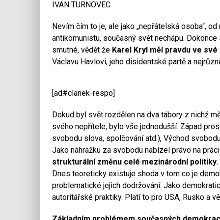
IVAN TURNOVEC
Nevím čím to je, ale jako „nepřátelská osoba“, 
antikomunistu, současný svět nechápu. Dokonce 
smutné, vědět že
Karel Kryl měl pravdu ve své
Václavu Havlovi, jeho disidentské partě a nejrůz
[ad#clanek-respo]
Dokud byl svět rozdělen na dva tábory z nichž mě
svého nepřítele, bylo vše jednodušší. Západ pros
svobodu slova, spolčování atd.), Východ svobodu i
Jako náhražku za svobodu nabízel právo na práci a
strukturální změnu celé mezinárodní politiky.
Dnes teoreticky existuje shoda v tom co je demokr
problematické jejich dodržování. Jako demokratic
autoritářské praktiky. Platí to pro USA, Rusko a v
Základním problémem současných demokracií