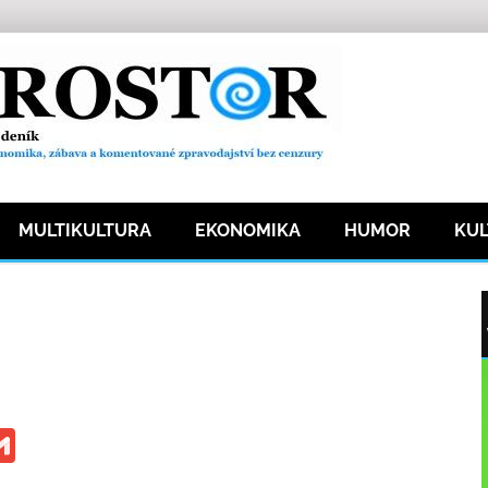
MULTIKULTURA
EKONOMIKA
HUMOR
KU
46 přečtení
ge
iber
Gmail