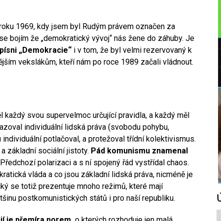
od roku 1969, kdy jsem byl Rudým právem označen za
se bojím že „demokratický vývoj“ nás žene do záhuby. Je
 písni „Demokracie“
i v tom, že byl velmi rezervovaný k
nějším vekslákům, kteří nám po roce 1989 začali vládnout.
l každý svou supervelmoc určující pravidla, a každý měl
azoval individuální lidská práva (svobodu pohybu,
ndividuální potlačoval, a protežoval třídní kolektivismus.
 základní sociální jistoty.
Pád komunismu znamenal
Předchozí polarizaci a s ní spojený řád vystřídal chaos.
atická vláda a co jsou základní lidská práva, nicméně je
ký se totiž prezentuje mnoho režimů, které mají
ětšinu postkomunistických států i pro naší republiku.
 je přemíra norem,
o kterých rozhoduje jen malá