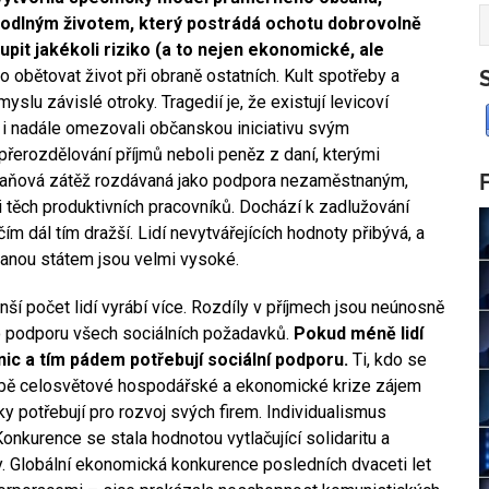
hodlným životem, který postrádá ochotu dobrovolně
pit jakékoli riziko (a to nejen ekonomické, ale
obětovat život při obraně ostatních. Kult spotřeby a
slu závislé otroky. Tragedií je, že existují levicoví
by i nadále omezovali občanskou iniciativu svým
přerozdělování příjmů neboli peněz z daní, kterými
m daňová zátěž rozdávaná jako podpora nezaměstnaným,
těch produktivních pracovníků. Dochází k zadlužování
 čím dál tím dražší. Lidí nevytvářejících hodnoty přibývá, a
vanou státem jsou velmi vysoké.
í počet lidí vyrábí více. Rozdíly v příjmech jsou neúnosně
pro podporu všech sociálních požadavků.
Pokud méně lidí
 nic a tím pádem potřebují sociální podporu.
Ti, kdo se
době celosvětové hospodářské a ekonomické krize zájem
y potřebují pro rozvoj svých firem. Individualismus
nkurence se stala hodnotou vytlačující solidaritu a
ty. Globální ekonomická konkurence posledních dvaceti let