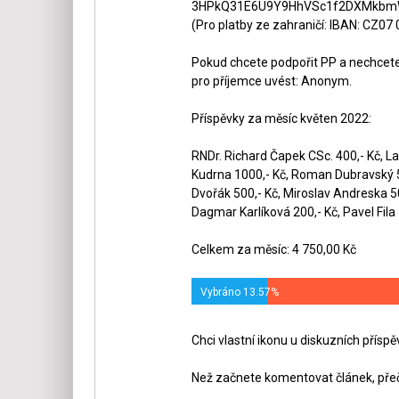
3HPkQ31E6U9Y9HhVSc1f2DXMkbmW
(Pro platby ze zahraničí: IBAN: CZ07
Pokud chcete podpořit PP a nechcete,
pro příjemce uvést: Anonym.
Příspěvky za měsíc květen 2022:
RNDr. Richard Čapek CSc. 400,- Kč, La
Kudrna 1000,- Kč, Roman Dubravský 50
Dvořák 500,- Kč, Miroslav Andreska 5
Dagmar Karlíková 200,- Kč, Pavel Fila 
Celkem za měsíc: 4 750,00 Kč
Vybráno 13.57%
Chci vlastní ikonu u diskuzních přísp
Než začnete komentovat článek, přeč