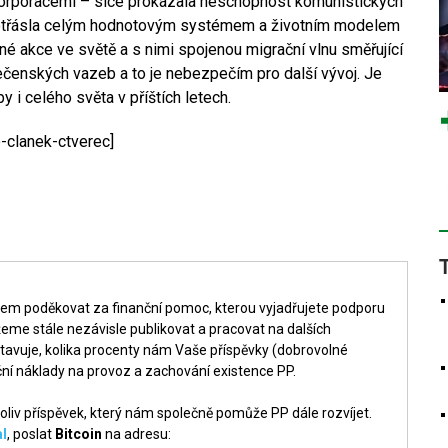
korporacemi – sice prokázala neschopnost komunistických
ě otřásla celým hodnotovým systémem a životním modelem
é akce ve světě a s nimi spojenou migrační vlnu směřující
ečenských vazeb a to je nebezpečím pro další vývoj. Je
 i celého světa v příštích letech.
-clanek-ctverec]
šem poděkovat za finanční pomoc, kterou vyjadřujete podporu
me stále nezávisle publikovat a pracovat na dalších
tavuje, kolika procenty nám Vaše příspěvky (dobrovolné
ní náklady na provoz a zachování existence PP.
liv příspěvek, který nám společně pomůže PP dále rozvíjet.
l
, poslat
Bitcoin
na adresu: