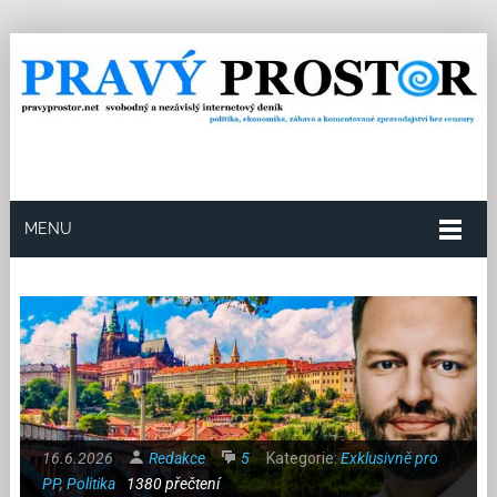
MENU
16.6.2026
Redakce
5
Kategorie:
Exklusivně pro
PP
,
Politika
1380 přečtení