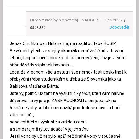
Nikdo z nich by nic nezatajil. NAOPAK!
17.6.2026
Odpovědět
08:18:36
Jenže Ondříku, pan Hřib nemá, na rozdíl od tebe HOSIP.
Ve všech bytech ve stejný okamžik nemůžeš činit vstávání,
lehání, hnípání, něco co se podobá přemýšlení, což je v tvém
případě vždy výplodek hovadin…..
Leda, že v jednom vše a ostatní své nemovitosti poskytneš k
přebývání třeba studentkám a třeba ze Slovenska jako ta
Babišova Maďarka Bárta.
Jste vy, politici už tam na výsluní díky těch, kteří vám naivně
důvěřovali a vy jste je ZASE VOCHCALI a oni jsou tak no
řekněme /aby se blbci neurazili/ prostoduše naivní a hodí
vám to opět,
nebo chtějící na výsluní za každou cenu,
a samozřejmě ty „ovládače“ v jejich stínu.
Jestli vono by už nebylo lepší než drahé volby v současné