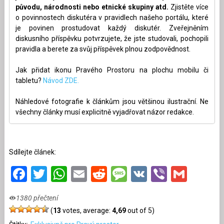
původu, národnosti nebo etnické skupiny atd.
Zjistěte více
o povinnostech diskutéra v pravidlech našeho portálu, které
je povinen prostudovat každý diskutér. Zveřejněním
diskusního příspěvku potvrzujete, že jste studovali, pochopili
pravidla a berete za svůj příspěvek plnou zodpovědnost.
Jak přidat ikonu Pravého Prostoru na plochu mobilu či
tabletu?
Návod ZDE.
Náhledové fotografie k článkům jsou většinou ilustrační. Ne
všechny články musí explicitně vyjadřovat názor redakce.
Sdílejte článek:
Facebook
Twitter
WhatsApp
Email
Reddit
Message
VK
Viber
Gmai
1380 přečtení
(
13
votes, average:
4,69
out of 5)