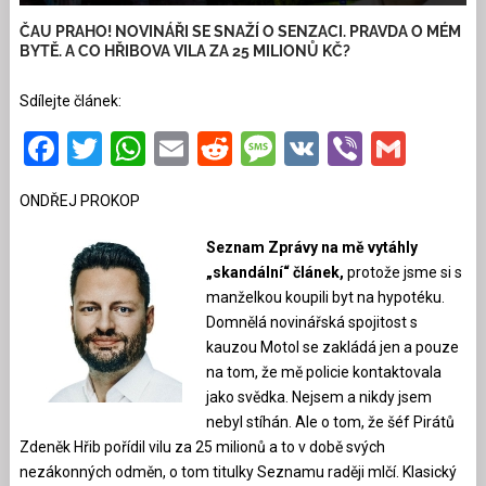
ČAU PRAHO! NOVINÁŘI SE SNAŽÍ O SENZACI. PRAVDA O MÉM
BYTĚ. A CO HŘIBOVA VILA ZA 25 MILIONŮ KČ?
Sdílejte článek:
Facebook
Twitter
WhatsApp
Email
Reddit
Message
VK
Viber
Gmai
ONDŘEJ PROKOP
Seznam Zprávy na mě vytáhly
„skandální“ článek,
protože jsme si s
manželkou koupili byt na hypotéku.
Domnělá novinářská spojitost s
kauzou Motol se zakládá jen a pouze
na tom, že mě policie kontaktovala
jako svědka. Nejsem a nikdy jsem
nebyl stíhán. Ale o tom, že šéf Pirátů
Zdeněk Hřib pořídil vilu za 25 milionů a to v době svých
nezákonných odměn, o tom titulky Seznamu raději mlčí. Klasický