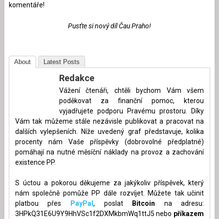
komentáře!
Pusťte si nový díl Čau Praho!
About
Latest Posts
Redakce
Vážení čtenáři, chtěli bychom Vám všem
poděkovat za finanční pomoc, kterou
vyjadřujete podporu Pravému prostoru. Díky
Vám tak můžeme stále nezávisle publikovat a pracovat na
dalších vylepšeních. Níže uvedený graf představuje, kolika
procenty nám Vaše příspěvky (dobrovolné předplatné)
pomáhají na nutné měsíční náklady na provoz a zachování
existence PP.
S úctou a pokorou děkujeme za jakýkoliv příspěvek, který
nám společně pomůže PP dále rozvíjet. Můžete tak učinit
platbou přes
PayPal
, poslat
Bitcoin
na adresu:
3HPkQ31E6U9Y9HhVSc1f2DXMkbmWq1ttJ5 nebo
příkazem