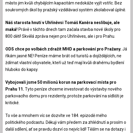
město jim kvůli chybějícím kapacitám nedokáže vyjít vstříc. Bez
soukromých škol by pražský vzdělávací systém zkolaboval úplně.
Náš starosta hnutí v Uhříněvsi Tomáš Kaněra neslibuje, ale
maká!
Právě v těchto dnech tam začala stavba nové školy pro
800 dětí! Skvělá zpráva nejen pro Uhříněves, ale i pro Prahu.
ODS chce po volbách zdražit MHD a parkování pro Pražany.
Já
říkám jasné NE! Peníze máme brát od turistů a dojíždějících, ne
ždímat vlastní obyvatele, kteří už teď mají kvůli drahému bydlení
hluboko do kapsy.
Vybojovali jsme 50 milionů korun na parkovací místa pro
Prahu 11.
Tyto peníze chceme investovat do výstavby nového
parkovacího domu pro rezidenty, protože parkování na sídlišti je
kritické.
To vše a mnohem víc se dozvíte ve 184. epizodě mého
politického podcastu. Děkuji vám předem za zhlédnutí a prosím o
další sdílení, ať se pravdu dozví co nejvíc lidí! Těším se na dotazy i