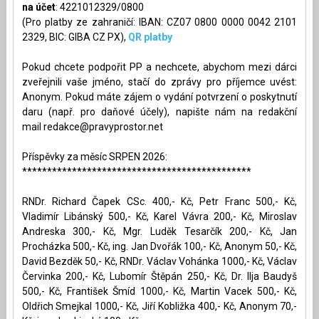
na účet
: 4221012329/0800
(Pro platby ze zahraničí: IBAN: CZ07 0800 0000 0042 2101
2329, BIC: GIBA CZ PX),
QR platby
Pokud chcete podpořit PP a nechcete, abychom mezi dárci
zveřejnili vaše jméno, stačí do zprávy pro příjemce uvést:
Anonym. Pokud máte zájem o vydání potvrzení o poskytnutí
daru (např. pro daňové účely), napište nám na redakční
mail
redakce@pravyprostor.net
Příspěvky za měsíc SRPEN 2026:
**********************************************
RNDr. Richard Čapek CSc. 400,- Kč, Petr Franc 500,- Kč,
Vladimír Libánský 500,- Kč, Karel Vávra 200,- Kč, Miroslav
Andreska 300,- Kč, Mgr. Luděk Tesarčík 200,- Kč, Jan
Procházka 500,- Kč, ing. Jan Dvořák 100,- Kč, Anonym 50,- Kč,
David Bezděk 50,- Kč, RNDr. Václav Vohánka 1000,- Kč, Václav
Červinka 200,- Kč, Lubomír Štěpán 250,- Kč, Dr. Ilja Baudyš
500,- Kč, František Šmíd 1000,- Kč, Martin Vacek 500,- Kč,
Oldřich Smejkal 1000,- Kč, Jiří Kobližka 400,- Kč, Anonym 70,-