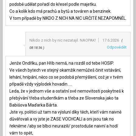
podobě udělat pořadí do křesel podle majetku.
Co a kolik kdo má prachů a bytů a továren a benzinek.
V tom případě by NIKDO Z NICH NA NIC URČITĚ NEZAPOMNĚL.
Nikdo z nich by nic nezatajil. NAOPAK!
17.6.2026
Odpovědět
08:18:36
Jenže Ondříku, pan Hřib nemá, na rozdíl od tebe HOSIP.
Ve všech bytech ve stejný okamžik nemůžeš činit vstávání,
lehání, hnípání, něco co se podobá přemýšlení, což je v tvém
případě vždy výplodek hovadin…..
Leda, že v jednom vše a ostatní své nemovitosti poskytneš k
přebývání třeba studentkám a třeba ze Slovenska jako ta
Babišova Maďarka Bárta.
Jste vy, politici už tam na výsluní díky těch, kteří vám naivně
důvěřovali a vy jste je ZASE VOCHCALI a oni jsou tak no
řekněme /aby se blbci neurazili/ prostoduše naivní a hodí
vám to opět,