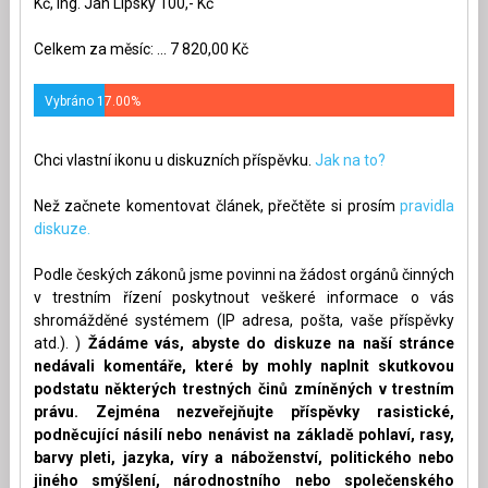
Kč, ing. Jan Lipský 100,- Kč
Celkem za měsíc: ... 7 820,00 Kč
Vybráno 17.00%
Chci vlastní ikonu u diskuzních příspěvku.
Jak na to?
Než začnete komentovat článek, přečtěte si prosím
pravidla
diskuze.
Podle českých zákonů jsme povinni na žádost orgánů činných
v trestním řízení poskytnout veškeré informace o vás
shromážděné systémem (IP adresa, pošta, vaše příspěvky
atd.). )
Žádáme vás, abyste do diskuze na naší stránce
nedávali komentáře, které by mohly naplnit skutkovou
podstatu některých trestných činů zmíněných v trestním
právu. Zejména nezveřejňujte příspěvky rasistické,
podněcující násilí nebo nenávist na základě pohlaví, rasy,
barvy pleti, jazyka, víry a náboženství, politického nebo
jiného smýšlení, národnostního nebo společenského