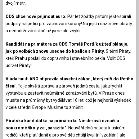
dvojí metr.
ODS chce nově přijmout euro.
Pár let zpátky přitom ještě sbírali
podpisy na petici pro zachování koruny! Na jejich názorové obraty
a nedodržování slibů už jsme ale zvyklí.
Kandidát na primátora za ODS Tomáš Portlík už teď plánuje,
jak po volbách znovu usedne do koalice s Piráty.
S těmi Piráty,
kteří Prahu poslali do dopravního i stavebního pekla. Volit ODS =
udržet Piráty!
Vláda hnutí ANO připravila stavební zákon, který míří do třetího
čtení.
To je skvělá zpráva a zároveň jediná cesta, jak zrychlit
výstavbu a zastavit neúměrné zdražování bytů. V Praze dnes
musíte na průměrný byt vydělávat 16 let, což je nejhorší výsledek
v celé střední Evropě. Musíme to změnit.
Pirátská kandidátka na primátorku Nieslerová označila
soukromé školy za „parazita“
. Neuvěřitelná neúcta k tisícům
rodičů, kteří platí daně a pro své děti chtějí kvalitní vzdělání, ale