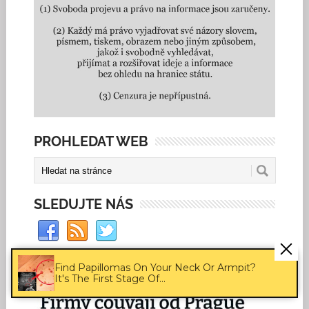
PROHLEDAT WEB
SLEDUJTE NÁS
Find Papillomas On Your Neck Or Armpit?
FLASH
It's The First Stage Of...