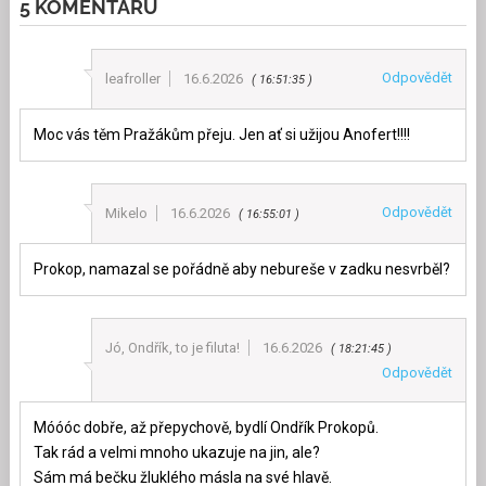
5 KOMENTÁŘŮ
Odpovědět
leafroller
16.6.2026
16:51:35
Moc vás těm Pražákům přeju. Jen ať si užijou Anofert!!!!
Odpovědět
Mikelo
16.6.2026
16:55:01
Prokop, namazal se pořádně aby nebureše v zadku nesvrběl?
Jó, Ondřík, to je filuta!
16.6.2026
18:21:45
Odpovědět
Móóóc dobře, až přepychově, bydlí Ondřík Prokopů.
Tak rád a velmi mnoho ukazuje na jin, ale?
Sám má bečku žluklého másla na své hlavě.