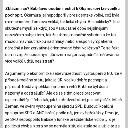
Zbláznili se? Babišovu osobní nechuť k Okamurovi lze vcelku
pochopit.
Okamura jej nepodpořil v presidentské volbě, což byla
mimochodem Tomiova veliká, taktická chyba. Ale politicky? To si
skutečně myslí, že když jsou v současné době nejsilnějším
opozičním subjektem, tak že už mají napořád vyhráno a že tak
můžou mávnout rukou nad hlasy, nebo alespoň sympatiemi
národně a konzervativně orientované části voličstva? To se fakt
domnívají, že upoceným důrazem na „prozápadní“ směřování si
více voličů udrží, než ztratí?
Argumenty o ekonomické sebevražednosti vystoupení z EU, lze v
případě malého státu, jako je ČR, vcelku dobře pochopit a
přijmout. Nedávný příklad mnohem větší Británie byl dosti
názorný a odstrašující. Ale dá se s tím přece pracovat
diplomatičtěji. Třeba tak, jak to předvedl starý politický lišák, Miloš
Zeman, ve svém vystoupení na sjezdu SPD. Budoucí koaliční
spolupráci SPD a ANO brání, podle něj, jen dvě překážky. První je,
že SPD nepodpořilo Babiše v loňské prezidentské volbě. „To je
politická chyba, která by se neměla stát, ale stalo se a už je to za