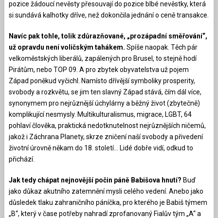
pozice žádoucí nevěsty přesouvají do pozice blbé nevěstky, která
si sundává kalhotky dříve, než dokončila jednání o ceně transakce.
Navíc pak tohle, tolik zdůrazňované, „prozápadní směřování“,
už opravdu není voličským tahákem.
Spíše naopak. Těch pár
velkoměstských liberálů, zapálených pro Brusel, to stejně hodí
Pirátům, nebo TOP 09. A pro zbytek obyvatelstva už pojem
Západ poněkud vyčichl. Namísto dřívější symboliky prosperity,
svobody a rozkvětu, se jim ten slavný Západ stává, čím dál více,
synonymem pro nejrůznější úchylárny a běžný život (zbytečně)
komplikující nesmysly. Multikulturalismus, migrace, LGBT, 64
pohlaví člověka, praktická nedotknutelnost nejrůznějších ničemů,
jakož i Záchrana Planety, skrze zničení naší svobody a přivedení
životní úrovně někam do 18. století… Lidé dobře vidí, odkud to
přichází.
Jak tedy chápat nejnovější počin páně Babišova hnutí?
Buď
jako důkaz akutního zatemnění mysli celého vedení. Anebo jako
důsledek tlaku zahraničního páníčka, pro kterého je Babiš týmem
„B“, který v čase potřeby nahradí zprofanovaný Fialův tým „A“ a