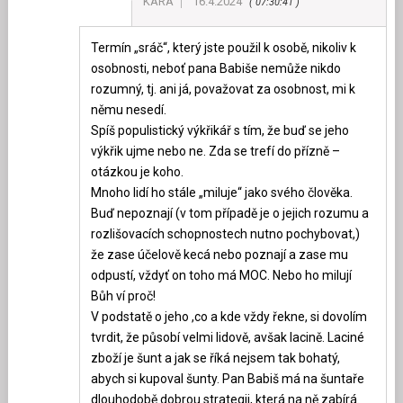
KARA
16.4.2024
07:30:41
Termín „sráč“, který jste použil k osobě, nikoliv k
osobnosti, neboť pana Babiše nemůže nikdo
rozumný, tj. ani já, považovat za osobnost, mi k
němu nesedí.
Spíš populistický výkřikář s tím, že buď se jeho
výkřik ujme nebo ne. Zda se trefí do přízně –
otázkou je koho.
Mnoho lidí ho stále „miluje“ jako svého člověka.
Buď nepoznají (v tom případě je o jejich rozumu a
rozlišovacích schopnostech nutno pochybovat,)
že zase účelově kecá nebo poznají a zase mu
odpustí, vždyť on toho má MOC. Nebo ho milují
Bůh ví proč!
V podstatě o jeho ,co a kde vždy řekne, si dovolím
tvrdit, že působí velmi lidově, avšak lacině. Laciné
zboží je šunt a jak se říká nejsem tak bohatý,
abych si kupoval šunty. Pan Babiš má na šuntaře
dlouhodobě dobrou strategii, která na ně zabírá.