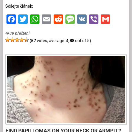
Sdílejte článek:
Facebook
Twitter
WhatsApp
Email
Reddit
Message
VK
Viber
Gmai
89 přečtení
(
57
votes, average:
4,88
out of 5)
FIND PAPILLOMAS ON YOUR NECK OR ARMPIT?