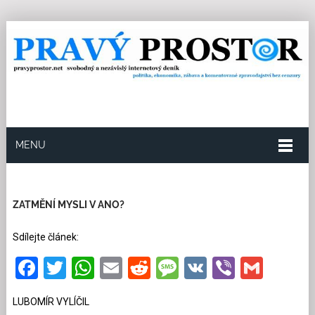
MENU
16.4.2024
Redakce
37
Kategorie:
Exklusivně pro
PP
,
Politika
89 přečtení
ZATMĚNÍ MYSLI V ANO?
Sdílejte článek:
Facebook
Twitter
WhatsApp
Email
Reddit
Message
VK
Viber
Gmai
LUBOMÍR VYLÍČIL