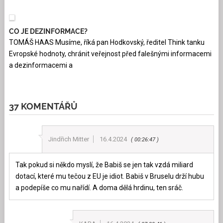
CO JE DEZINFORMACE?
TOMÁŠ HAAS Musíme, říká pan Hodkovský, ředitel Think tanku
Evropské hodnoty, chránit veřejnost před falešnými informacemi
a dezinformacemi a
37 KOMENTÁŘŮ
Jindřich Mitter
16.4.2024
00:26:47
Tak pokud si někdo myslí, že Babiš se jen tak vzdá miliard
dotací, které mu tečou z EU je idiot. Babiš v Bruselu drží hubu
a podepíše co mu nařídí. A doma dělá hrdinu, ten sráč.