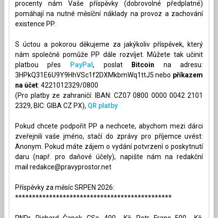
procenty nám Vaše příspěvky (dobrovolné předplatné)
pomáhají na nutné měsíční náklady na provoz a zachování
existence PP.
S úctou a pokorou děkujeme za jakýkoliv příspěvek, který
nám společně pomůže PP dále rozvíjet. Můžete tak učinit
platbou přes
PayPal
, poslat
Bitcoin
na adresu:
3HPkQ31E6U9Y9HhVSc1f2DXMkbmWq1ttJ5 nebo
příkazem
na účet
: 4221012329/0800
(Pro platby ze zahraničí: IBAN: CZ07 0800 0000 0042 2101
2329, BIC: GIBA CZ PX),
QR platby
Pokud chcete podpořit PP a nechcete, abychom mezi dárci
zveřejnili vaše jméno, stačí do zprávy pro příjemce uvést:
Anonym. Pokud máte zájem o vydání potvrzení o poskytnutí
daru (např. pro daňové účely), napište nám na redakční
mail
redakce@pravyprostor.net
Příspěvky za měsíc SRPEN 2026:
**********************************************
RNDr. Richard Čapek CSc. 400,- Kč, Petr Franc 500,- Kč,