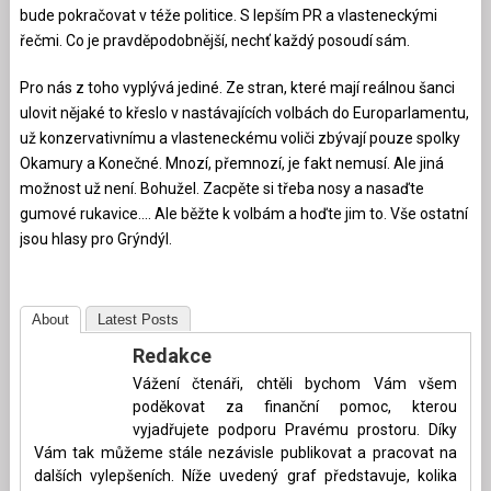
bude pokračovat v téže politice. S lepším PR a vlasteneckými
řečmi. Co je pravděpodobnější, nechť každý posoudí sám.
Pro nás z toho vyplývá jediné. Ze stran, které mají reálnou šanci
ulovit nějaké to křeslo v nastávajících volbách do Europarlamentu,
už konzervativnímu a vlasteneckému voliči zbývají pouze spolky
Okamury a Konečné. Mnozí, přemnozí, je fakt nemusí. Ale jiná
možnost už není. Bohužel. Zacpěte si třeba nosy a nasaďte
gumové rukavice…. Ale běžte k volbám a hoďte jim to. Vše ostatní
jsou hlasy pro Grýndýl.
About
Latest Posts
Redakce
Vážení čtenáři, chtěli bychom Vám všem
poděkovat za finanční pomoc, kterou
vyjadřujete podporu Pravému prostoru. Díky
Vám tak můžeme stále nezávisle publikovat a pracovat na
dalších vylepšeních. Níže uvedený graf představuje, kolika