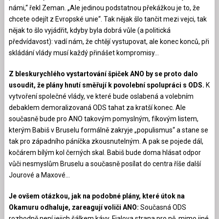
námi,“ řekl Zeman. „Ale jedinou podstatnou překážkou je to, že
chcete odejít z Evropské unie“. Tak nějak šlo tančit mezi vejci, tak
nějak to šlo vyjádřit, kdyby byla dobrá vůle (a politická
předvídavost): vadí nám, že chtějí vystupovat, ale konec konců, při
skládání vlády musí každý přinášet kompromisy…
Z bleskurychlého vystartování špiček ANO by se proto dalo
usoudit, že plány hnutí směřují k povolební spolupráci s ODS.
K
vytvoření společné vlády, ve které bude oslabená a volebním
debaklem demoralizovaná ODS tahat za kratší konec. Ale
současně bude pro ANO takovým pomyslným, fíkovým listem,
kterým Babiš v Bruselu formálně zakryje „populismus“ a stane se
tak pro západního páníčka zkousnutelným. A pak se pojede dál,
kočárem bílým kol černých skal. Babiš bude doma hlásat odpor
vůči nesmyslům Bruselu a současně posílat do centra říše další
Jourové a Maxové…
Je ovšem otázkou, jak na podobné plány, které útok na
Okamuru odhaluje, zareagují voliči ANO:
Současná ODS
rozhodně není jejich šálkem kávy. Fialova strana pro ně, mimo jiné,