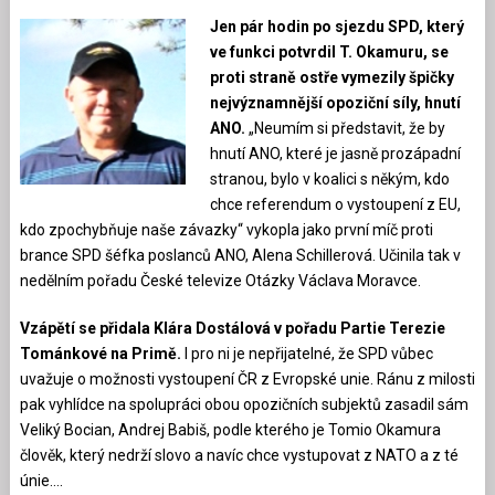
Jen pár hodin po sjezdu SPD, který
ve funkci potvrdil T. Okamuru, se
proti straně ostře vymezily špičky
nejvýznamnější opoziční síly, hnutí
ANO.
„Neumím si představit, že by
hnutí ANO, které je jasně prozápadní
stranou, bylo v koalici s někým, kdo
chce referendum o vystoupení z EU,
kdo zpochybňuje naše závazky“ vykopla jako první míč proti
brance SPD šéfka poslanců ANO, Alena Schillerová. Učinila tak v
nedělním pořadu České televize Otázky Václava Moravce.
Vzápětí se přidala Klára Dostálová v pořadu Partie Terezie
Tománkové na Primě.
I pro ni je nepřijatelné, že SPD vůbec
uvažuje o možnosti vystoupení ČR z Evropské unie. Ránu z milosti
pak vyhlídce na spolupráci obou opozičních subjektů zasadil sám
Veliký Bocian, Andrej Babiš, podle kterého je Tomio Okamura
člověk, který nedrží slovo a navíc chce vystupovat z NATO a z té
únie….