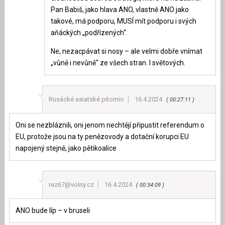
Pan Babiš, jako hlava ANO, vlastně ANO jako
takové, má podporu, MUSÍ mít podporu i svých
aňáckých „podřízených“.
Ne, nezacpávat si nosy – ale velmi dobře vnímat
„vůně i nevůně“ ze všech stran. I světových.
Rusácké asiatské pitomio
16.4.2024
00:27:11
Oni se nezbláznili, oni jenom nechtějí připustit referendum o
EU, protože jsou na ty penězovody a dotační korupci EU
napojený stejně, jako pětikoalice
rez67@volny.cz
16.4.2024
00:34:09
ANO bude líp – v bruseli