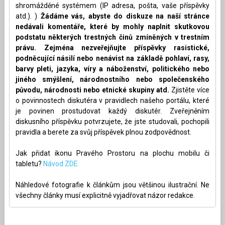
shromážděné systémem (IP adresa, pošta, vaše příspěvky
atd.). )
Žádáme vás, abyste do diskuze na naší stránce
nedávali komentáře, které by mohly naplnit skutkovou
podstatu některých trestných činů zmíněných v trestním
právu. Zejména nezveřejňujte příspěvky rasistické,
podněcující násilí nebo nenávist na základě pohlaví, rasy,
barvy pleti, jazyka, víry a náboženství, politického nebo
jiného smýšlení, národnostního nebo společenského
původu, národnosti nebo etnické skupiny atd.
Zjistěte více
o povinnostech diskutéra v pravidlech našeho portálu, které
je povinen prostudovat každý diskutér. Zveřejněním
diskusního příspěvku potvrzujete, že jste studovali, pochopili
pravidla a berete za svůj příspěvek plnou zodpovědnost.
Jak přidat ikonu Pravého Prostoru na plochu mobilu či
tabletu?
Návod ZDE.
Náhledové fotografie k článkům jsou většinou ilustrační. Ne
všechny články musí explicitně vyjadřovat názor redakce.