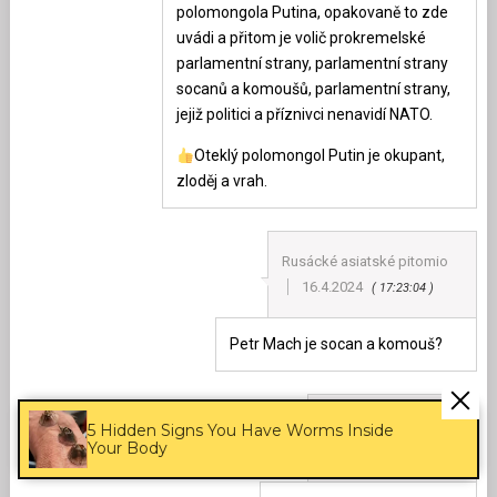
polomongola Putina, opakovaně to zde
uvádi a přitom je volič prokremelské
parlamentní strany, parlamentní strany
socanů a komoušů, parlamentní strany,
jejiž politici a příznivci nenavidí NATO.
Oteklý polomongol Putin je okupant,
zloděj a vrah.
Rusácké asiatské pitomio
16.4.2024
17:23:04
Petr Mach je socan a komouš?
Jiří
16.4.2024
5 Hidden Signs You Have Worms Inside
Your Body
19:38:51