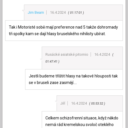
Jim Beam
16.4.2024
01:17:01
Tak i Motoristé sobě mají preference nad 5 takže dohromady
tři spolky kam se dají hlasy bruselského nihilisty ubírat.
Rusácké asiatské pitomio
16.4.2024
01:47:41
Jestli budeme tříštit hlasy na takové hlouposti tak
se v bruseli zase zasmějí….
Jiří
16.4.2024
05:53:32
Celkem schizofrenní situace, když někdo
nemá rád kremelskou svoloč oteklého