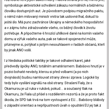
symbolizuje aktivistické schválení zákazu normálních a běžnému
člověku dostupných aut. Je původcem podpisu migračního paktu,
o němž nám milovaný ministr vnitra tak usilovně lhal, dokud to
ještě šlo. Má punc zachránce Ukrajiny a německého hospodářství
a v zájmu toho zdražovatele všeho, co běžný člověk k životu
potřebuje. A připočteme-li hrozící uhlíkové daně na komín vašeho
domu a výfuk vašeho auta, pak se takové spojenectví může,
přiznejme si, potýkat s jistým nesouhlasem v řadách občanů, kteří
by jinak ANO volili.
I z hlediska politické taktiky je takové odhalení karet, jaké
předvedly špičky ANO, totálním amatérismem. Babišovo hnutí je v
pozici bohaté nevěsty, kterou si před volbami (a po nich
dvojnásob) budou namlouvat strany zleva i zprava. Logické by
tedy bylo vysílání signálů na obě strany. Strašení Fialy, že s
Okamurou je už ruka v rukávě, pokud…. a současný tlak na
Okamuru, že Fiala už přišel s rozdělením rezortů a že je proto fakt
škoda, že SPD tak trvá na tom vystoupení z EU…. Babišovy bláboly
o západní orientaci a nepřípustnosti úvah o opuštění EU jej tak z