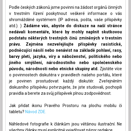
Podle českých zákonů jsme povinni na žádost orgánů činných
v trestním řízení poskytnout veškeré informace o vás
shromážděné systémem (IP adresa, pošta, vaše příspěvky
atd.). )
Žádáme vás, abyste do diskuze na naší stránce
nedávali komentáře, které by mohly naplnit skutkovou
podstatu některých trestných činů zmíněných v trestním
právu. Zejména nezveřejňujte příspěvky rasistické,
podněcující násilí nebo nenávist na základě pohlaví, rasy,
barvy pleti, jazyka, víry a náboženství, politického nebo
jiného smýšlení, národnostního nebo společenského
původu, národnosti nebo etnické skupiny atd.
Zjistěte více
o povinnostech diskutéra v pravidlech našeho portálu, které
je povinen prostudovat každý diskutér. Zveřejněním
diskusního příspěvku potvrzujete, že jste studovali, pochopili
pravidla a berete za svůj příspěvek plnou zodpovědnost.
Jak přidat ikonu Pravého Prostoru na plochu mobilu či
tabletu?
Návod ZDE.
Náhledové fotografie k článkům jsou většinou ilustrační. Ne
všechny články musí explicitně vyjadřovat názor redakce.