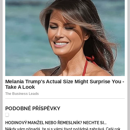
PODOBNÉ PŘÍSPĚVKY
HODINOVÝ MANŽEL NEBO ŘEMESLNÍK? NECHTE SI...
Někdy vám připadá, že si s vámi život pořádně zahrává. Celý rok