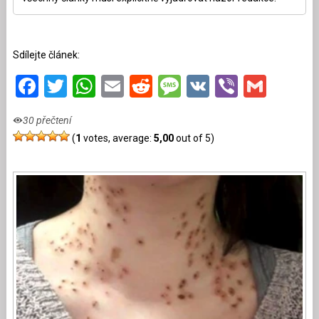
Sdílejte článek:
Facebook
Twitter
WhatsApp
Email
Reddit
Message
VK
Viber
Gmai
30 přečtení
(
1
votes, average:
5,00
out of 5)