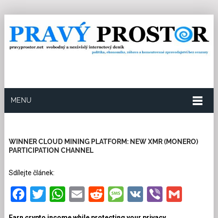
MENU
2.7.2025
Redakce
0
Kategorie:
Kultura a tipy
30
přečtení
WINNER CLOUD MINING PLATFORM: NEW XMR (MONERO)
PARTICIPATION CHANNEL
Sdílejte článek:
Facebook
Twitter
WhatsApp
Email
Reddit
Message
VK
Viber
Gmai
Earn crypto income while protecting your privacy