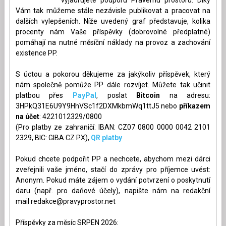
Vám tak můžeme stále nezávisle publikovat a pracovat na
dalších vylepšeních. Níže uvedený graf představuje, kolika
procenty nám Vaše příspěvky (dobrovolné předplatné)
pomáhají na nutné měsíční náklady na provoz a zachování
existence PP.
S úctou a pokorou děkujeme za jakýkoliv příspěvek, který
nám společně pomůže PP dále rozvíjet. Můžete tak učinit
platbou přes
PayPal
, poslat
Bitcoin
na adresu:
3HPkQ31E6U9Y9HhVSc1f2DXMkbmWq1ttJ5 nebo
příkazem
na účet
: 4221012329/0800
(Pro platby ze zahraničí: IBAN: CZ07 0800 0000 0042 2101
2329, BIC: GIBA CZ PX),
QR platby
Pokud chcete podpořit PP a nechcete, abychom mezi dárci
zveřejnili vaše jméno, stačí do zprávy pro příjemce uvést:
Anonym. Pokud máte zájem o vydání potvrzení o poskytnutí
daru (např. pro daňové účely), napište nám na redakční
mail
redakce@pravyprostor.net
Příspěvky za měsíc SRPEN 2026: