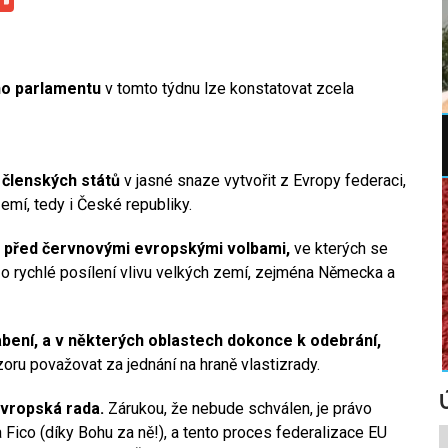
ho parlamentu
v tomto týdnu lze konstatovat zcela
 členských států
v jasné snaze vytvořit z Evropy federaci,
emí, tedy i České republiky.
lo před červnovými evropskými volbami,
ve kterých se
 o rychlé posílení vlivu velkých zemí, zejména Německa a
abení, a v některých oblastech dokonce k odebrání,
oru považovat za jednání na hraně vlastizrady.
Evropská rada.
Zárukou, že nebude schválen, je právo
 Fico (díky Bohu za ně!), a tento proces federalizace EU