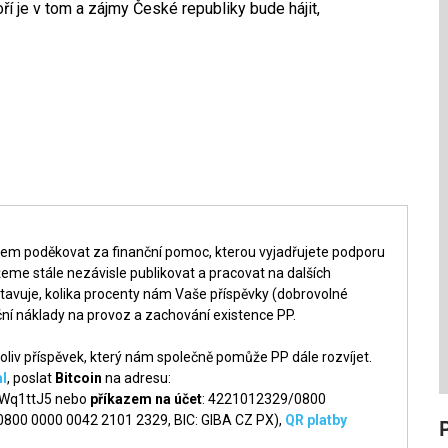
ří je v tom a zájmy České republiky bude hájit,
šem poděkovat za finanční pomoc, kterou vyjadřujete podporu
me stále nezávisle publikovat a pracovat na dalších
tavuje, kolika procenty nám Vaše příspěvky (dobrovolné
ní náklady na provoz a zachování existence PP.
liv příspěvek, který nám společně pomůže PP dále rozvíjet.
l
, poslat
Bitcoin
na adresu:
q1ttJ5 nebo
příkazem na účet
: 4221012329/0800
 0800 0000 0042 2101 2329, BIC: GIBA CZ PX),
QR platby