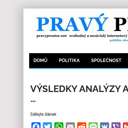
DOMŮ
POLITIKA
SPOLEČNOST
26.11.2023
Redakce
25
Kategorie:
Politi
VÝSLEDKY ANALÝZY A
…
Sdílejte článek:
Facebook
Twitter
WhatsApp
Email
Reddit
Messa
VK
V