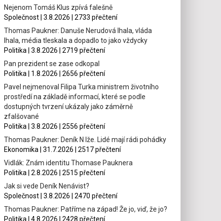
Nejenom Tomáš Klus zpívá falešně
Společnost | 3.8.2026 | 2733 přečtení
Thomas Paukner: Danuše Nerudová lhala, vláda
lhala, média tleskala a dopadlo to jako vždycky
Politika | 3.8.2026 | 2719 přečtení
Pan prezident se zase odkopal
Politika | 1.8.2026 | 2656 přečtení
Pavel nejmenoval Filipa Turka ministrem životního
prostředí na základě informací, které se podle
dostupných tvrzení ukázaly jako záměrně
zfalšované
Politika | 3.8.2026 | 2556 přečtení
Thomas Paukner: Deník N lže. Lidé mají rádi pohádky
Ekonomika | 31.7.2026 | 2517 přečtení
Vidlák: Znám identitu Thomase Pauknera
Politika | 2.8.2026 | 2515 přečtení
Jak si vede Deník Nenávist?
Společnost | 3.8.2026 | 2470 přečtení
Thomas Paukner: Patříme na západ! Že jo, viď, že jo?
Politika | 4.8.2026 | 2428 přečtení