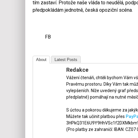
tím zastaví. Protože naše vláda to neudělá, podpo
předpokládám jednotně, česká opoziční scéna.
FB
About
Latest Posts
Redakce
Vážení čtenáři, chtěli bychom Vám v
Pravému prostoru. Díky Vám tak může
vylepšeních. Níže uvedený graf předs
předplatné) pomáhají na nutné měsíč
S úctou a pokorou děkujeme za jakýko
Můžete tak učinit platbou přes
PayPa
3HPkQ31E6U9Y9HhVSc1f2DXMkbmW
(Pro platby ze zahraničí: IBAN: CZ07