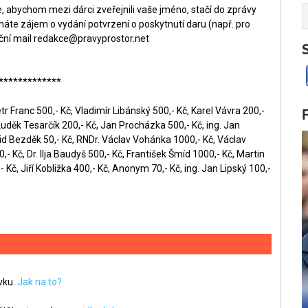
 abychom mezi dárci zveřejnili vaše jméno, stačí do zprávy
áte zájem o vydání potvrzení o poskytnutí daru (např. pro
ční mail
redakce@pravyprostor.net
*************
r Franc 500,- Kč, Vladimír Libánský 500,- Kč, Karel Vávra 200,-
Luděk Tesarčík 200,- Kč, Jan Procházka 500,- Kč, ing. Jan
id Bezděk 50,- Kč, RNDr. Václav Vohánka 1000,- Kč, Václav
- Kč, Dr. Ilja Baudyš 500,- Kč, František Šmíd 1000,- Kč, Martin
 Kč, Jiří Kobližka 400,- Kč, Anonym 70,- Kč, ing. Jan Lipský 100,-
ěvku.
Jak na to?