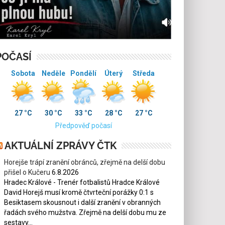
POČASÍ
Sobota
Neděle
Pondělí
Úterý
Středa
27 °C
30 °C
33 °C
28 °C
27 °C
Předpověď počasí
AKTUÁLNÍ ZPRÁVY ČTK
Horejše trápí zranění obránců, zřejmě na delší dobu
přišel o Kučeru
6.8.2026
Hradec Králové - Trenér fotbalistů Hradce Králové
David Horejš musí kromě čtvrteční porážky 0:1 s
Besiktasem skousnout i další zranění v obranných
řadách svého mužstva. Zřejmě na delší dobu mu ze
sestavy...