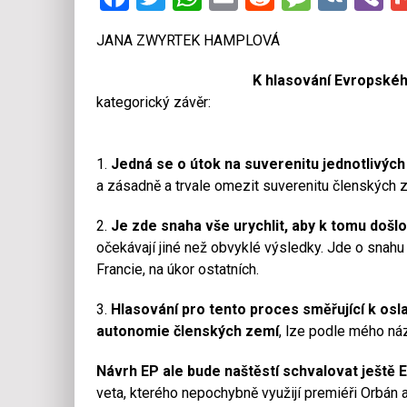
JANA ZWYRTEK HAMPLOVÁ
K hlasování Evropské
kategorický závěr:
1.
Jedná se o útok na suverenitu jednotlivých
a zásadně a trvale omezit suverenitu členských z
2.
Je zde snaha vše urychlit, aby k tomu doš
očekávají jiné než obvyklé výsledky. Jde o snahu
Francie, na úkor ostatních.
3.
Hlasování pro tento proces směřující k osl
autonomie členských zemí
, lze podle mého náz
Návrh EP ale bude naštěstí schvalovat ještě 
veta, kterého nepochybně využijí premiéři Orbán a