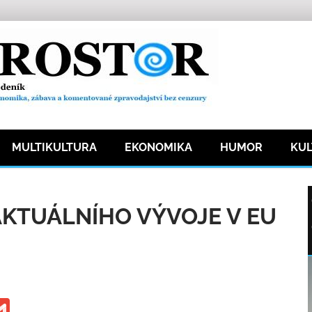
MULTIKULTURA
EKONOMIKA
HUMOR
KU
ka
20 přečtení
KTUÁLNÍHO VÝVOJE V EU
ge
iber
Gmail