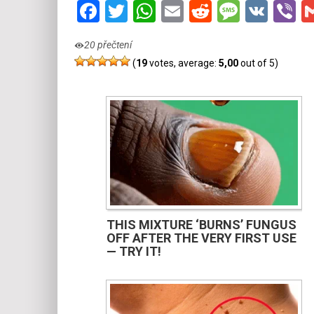
Facebook
Twitter
WhatsApp
Email
Reddit
Messa
VK
V
20 přečtení
(
19
votes, average:
5,00
out of 5)
THIS MIXTURE ‘BURNS’ FUNGUS
OFF AFTER THE VERY FIRST USE
— TRY IT!