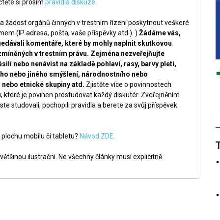
těte si prosím
pravidla diskuze.
a žádost orgánů činných v trestním řízení poskytnout veškeré
m (IP adresa, pošta, vaše příspěvky atd.). )
Žádáme vás,
nedávali komentáře, které by mohly naplnit skutkovou
zmíněných v trestním právu. Zejména nezveřejňujte
silí nebo nenávist na základě pohlaví, rasy, barvy pleti,
ckého nebo jiného smýšlení, národnostního nebo
nebo etnické skupiny atd.
Zjistěte více o povinnostech
, které je povinen prostudovat každý diskutér. Zveřejněním
ste studovali, pochopili pravidla a berete za svůj příspěvek
 plochu mobilu či tabletu?
Návod ZDE.
ětšinou ilustrační. Ne všechny články musí explicitně