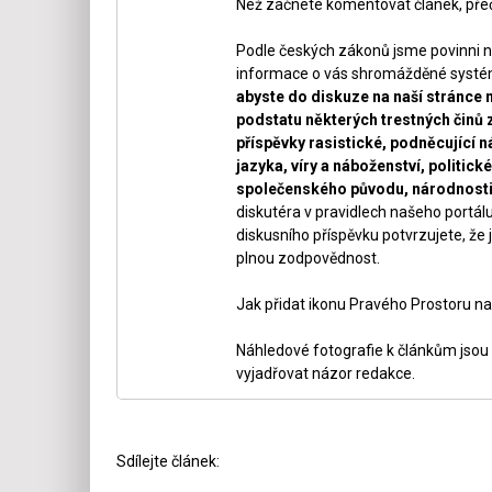
Než začnete komentovat článek, přeč
Podle českých zákonů jsme povinni n
informace o vás shromážděné systéme
abyste do diskuze na naší stránce 
podstatu některých trestných činů 
příspěvky rasistické, podněcující ná
jazyka, víry a náboženství, politi
společenského původu, národnosti 
diskutéra v pravidlech našeho portálu
diskusního příspěvku potvrzujete, že j
plnou zodpovědnost.
Jak přidat ikonu Pravého Prostoru na
Náhledové fotografie k článkům jsou v
vyjadřovat názor redakce.
Sdílejte článek: