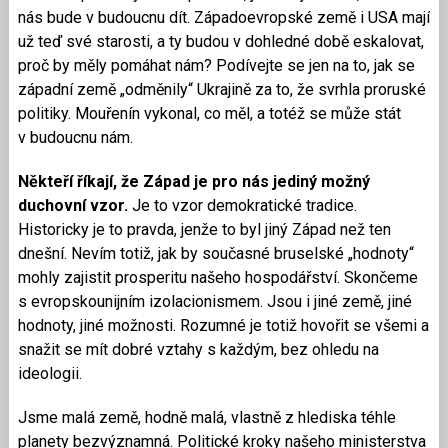
nás bude v budoucnu dít. Západoevropské země i USA mají
už teď své starosti, a ty budou v dohledné době eskalovat,
proč by měly pomáhat nám? Podívejte se jen na to, jak se
západní země „odměnily“ Ukrajině za to, že svrhla proruské
politiky. Mouřenín vykonal, co měl, a totéž se může stát
v budoucnu nám.
Někteří říkají, že Západ je pro nás jediný možný
duchovní vzor.
Je to vzor demokratické tradice.
Historicky je to pravda, jenže to byl jiný Západ než ten
dnešní. Nevím totiž, jak by současné bruselské „hodnoty“
mohly zajistit prosperitu našeho hospodářství. Skončeme
s evropskounijním izolacionismem. Jsou i jiné země, jiné
hodnoty, jiné možnosti. Rozumné je totiž hovořit se všemi a
snažit se mít dobré vztahy s každým, bez ohledu na
ideologii.
Jsme malá země, hodně malá, vlastně z hlediska téhle
planety bezvýznamná. Politické kroky našeho ministerstva