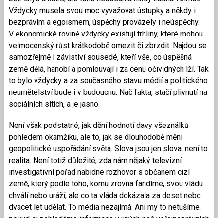
Vždycky musela svou moc vyvažovat ústupky a někdy i
bezprávím a egoismem, úspěchy provázely i neúspěchy.
V ekonomické rovině vždycky existují trhliny, které mohou
velmocenský růst krátkodobě omezit či zbrzdit. Najdou se
samozřejmě i závistiví sousedé, kteří vše, co úspěšná
země dělá, hanobí a pomlouvají i za cenu očividných lží. Tak
to bylo vždycky a za současného stavu médií a politického
neumětelství bude i v budoucnu. Nač fakta, stačí plivnutí na
sociálních sítích, a je jasno.
Není však podstatné, jak dění hodnotí davy všeználků
pohledem okamžiku, ale to, jak se dlouhodobě mění
geopolitické uspořádání světa. Slova jsou jen slova, není to
realita. Není totiž důležité, zda nám nějaký televizní
investigativní pořad nabídne rozhovor s občanem cizí
země, který podle toho, komu zrovna fandíme, svou vládu
chválí nebo uráží, ale co ta vláda dokázala za deset nebo
dvacet let udělat. To média nezajímá. Ani my to netušíme,