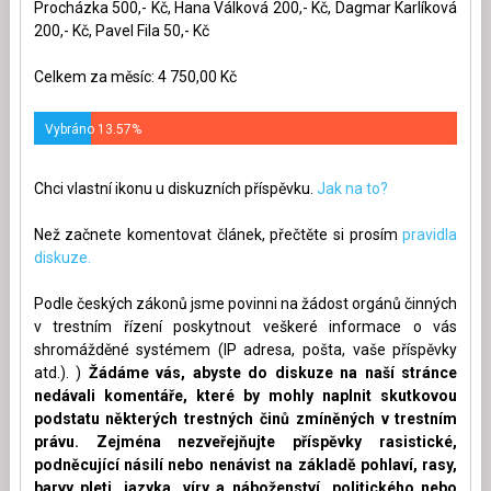
Procházka 500,- Kč, Hana Válková 200,- Kč, Dagmar Karlíková
200,- Kč, Pavel Fila 50,- Kč
Celkem za měsíc: 4 750,00 Kč
Vybráno 13.57%
Chci vlastní ikonu u diskuzních příspěvku.
Jak na to?
Než začnete komentovat článek, přečtěte si prosím
pravidla
diskuze.
Podle českých zákonů jsme povinni na žádost orgánů činných
v trestním řízení poskytnout veškeré informace o vás
shromážděné systémem (IP adresa, pošta, vaše příspěvky
atd.). )
Žádáme vás, abyste do diskuze na naší stránce
nedávali komentáře, které by mohly naplnit skutkovou
podstatu některých trestných činů zmíněných v trestním
právu. Zejména nezveřejňujte příspěvky rasistické,
podněcující násilí nebo nenávist na základě pohlaví, rasy,
barvy pleti, jazyka, víry a náboženství, politického nebo