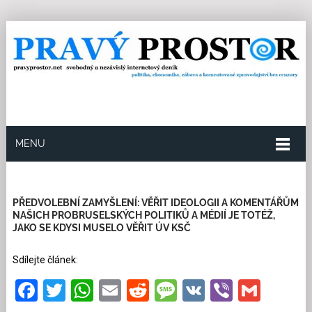
MENU
30.9.2021
Redakce
0
Kategorie:
Politika
,
Volby
2021
16 přečtení
PŘEDVOLEBNÍ ZAMYŠLENÍ: VĚŘIT IDEOLOGII A KOMENTÁŘŮM
NAŠICH PROBRUSELSKÝCH POLITIKŮ A MÉDIÍ JE TOTÉŽ,
JAKO SE KDYSI MUSELO VĚŘIT ÚV KSČ
Sdílejte článek:
Facebook
Twitter
WhatsApp
Email
Reddit
Message
VK
Viber
Gmai