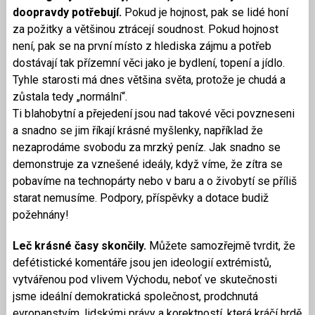
doopravdy potřebují.
Pokud je hojnost, pak se lidé honí
za požitky a většinou ztrácejí soudnost. Pokud hojnost
není, pak se na první místo z hlediska zájmu a potřeb
dostávají tak přízemní věci jako je bydlení, topení a jídlo.
Tyhle starosti má dnes většina světa, protože je chudá a
zůstala tedy „normální“.
Ti blahobytní a přejedení jsou nad takové věci povzneseni
a snadno se jim říkají krásné myšlenky, například že
nezaprodáme svobodu za mrzký peníz. Jak snadno se
demonstruje za vznešené ideály, když víme, že zítra se
pobavíme na technopárty nebo v baru a o živobytí se příliš
starat nemusíme. Podpory, příspěvky a dotace budiž
požehnány!
Leč krásné časy skončily.
Můžete samozřejmě tvrdit, že
defétistické komentáře jsou jen ideologií extrémistů,
vytvářenou pod vlivem Východu, neboť ve skutečnosti
jsme ideální demokratická společnost, prodchnutá
evropanstvím, lidskými právy a korektností, která kráčí hrdě