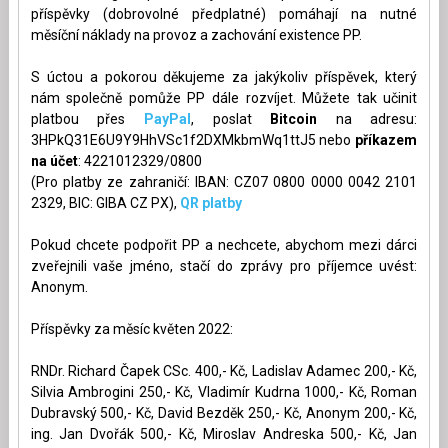
příspěvky (dobrovolné předplatné) pomáhají na nutné
měsíční náklady na provoz a zachování existence PP.
S úctou a pokorou děkujeme za jakýkoliv příspěvek, který
nám společně pomůže PP dále rozvíjet. Můžete tak učinit
platbou přes
PayPal
, poslat
Bitcoin
na adresu:
3HPkQ31E6U9Y9HhVSc1f2DXMkbmWq1ttJ5 nebo
příkazem
na účet
: 4221012329/0800
(Pro platby ze zahraničí: IBAN: CZ07 0800 0000 0042 2101
2329, BIC: GIBA CZ PX),
QR platby
Pokud chcete podpořit PP a nechcete, abychom mezi dárci
zveřejnili vaše jméno, stačí do zprávy pro příjemce uvést:
Anonym.
Příspěvky za měsíc květen 2022:
RNDr. Richard Čapek CSc. 400,- Kč, Ladislav Adamec 200,- Kč,
Silvia Ambrogini 250,- Kč, Vladimír Kudrna 1000,- Kč, Roman
Dubravský 500,- Kč, David Bezděk 250,- Kč, Anonym 200,- Kč,
ing. Jan Dvořák 500,- Kč, Miroslav Andreska 500,- Kč, Jan