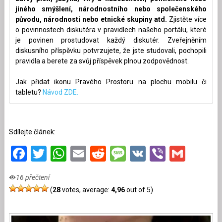
jiného smýšlení, národnostního nebo společenského
původu, národnosti nebo etnické skupiny atd.
Zjistěte více
o povinnostech diskutéra v pravidlech našeho portálu, které
je povinen prostudovat každý diskutér. Zveřejněním
diskusního příspěvku potvrzujete, že jste studovali, pochopili
pravidla a berete za svůj příspěvek plnou zodpovědnost.
Jak přidat ikonu Pravého Prostoru na plochu mobilu či
tabletu?
Návod ZDE.
Sdílejte článek:
Facebook
Twitter
WhatsApp
Email
Reddit
Message
VK
Viber
Gmai
16 přečtení
(
28
votes, average:
4,96
out of 5)