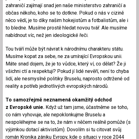
zahraničí zajímají snad jen naše ministerstvo zahraničí a
občas někoho, koho se to dotkne. Pokud o nás v cizině
něco vědí, je to díky našim hokejistům a fotbalistům, ale i
to bledne. Musíme prostě hledat novou tvář. Ale musíme
nabídnout víc, než jen ideologické řeči.
Tou tváří může být návrat k národnímu charakteru státu.
Musíme kopat za sebe, ne za umírající Evropskou unii.
Máte snad dojem, že je to vůdce, který ví, co dělat? Že ji
všichni ctí a respektují? Pokud jí lidé nevěří, není to chyba
lidí, ale nesmyslné politiky Bruselu, naprosto odtržené od
reality a potřeb jednotlivých evropských národů.
To samozřejmě neznamená okamžitý odchod
z Evropské unie.
Když už tam jsme, účastněme se toho,
co nám vyhovuje, ale nepoklonkujme Bruselu a
nespoléhejme se na to, že nám v něčem reálně pomůže (s
výjimkou dotací aktivistům). Dovolím si tu citovat svůj
román Kronika zániku Evropy, kde o situaci v roce 2044