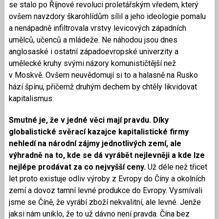
se stalo po Říjnové revoluci proletářským vředem, který
ovšem navzdory škarohlídům sílil a jeho ideologie pomalu
a nenápadně infiltrovala vrstvy levicových západních
umělců, učenců a mládeže. Ne náhodou jsou dnes
anglosaské i ostatní západoevropské univerzity a
umělecké kruhy svými názory komunističtější než
v Moskvě. Ovšem neuvědomují si to a halasně na Rusko
hází špínu, přičemž druhým dechem by chtěly likvidovat
kapitalismus.
Smutné je, že v jedné věci mají pravdu. Díky
globalistické svěrací kazajce kapitalistické firmy
nehledí na národní zájmy jednotlivých zemí, ale
výhradně na to, kde se dá vyrábět nejlevněji a kde lze
nejlépe prodávat za co nejvyšší ceny.
Už déle než třicet
let proto existuje odliv výroby z Evropy do Číny a okolních
zemí a dovoz tamní levné produkce do Evropy. Vysmívali
jsme se Číně, že vyrábí zboží nekvalitní, ale levné. Jenže
jaksi nám uniklo, že to už dávno není pravda. Čína bez