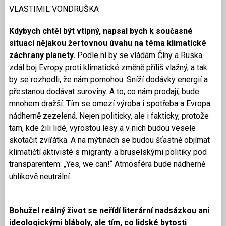
VLASTIMIL VONDRUŠKA
Kdybych chtěl být vtipný, napsal bych k současné
situaci nějakou žertovnou úvahu na téma klimatické
záchrany planety.
Podle ní by se vládám Číny a Ruska
zdál boj Evropy proti klimatické změně příliš vlažný, a tak
by se rozhodli, že nám pomohou. Sníží dodávky energií a
přestanou dodávat suroviny. A to, co nám prodají, bude
mnohem dražší. Tím se omezí výroba i spotřeba a Evropa
nádherně zezelená. Nejen politicky, ale i fakticky, protože
tam, kde žili lidé, vyrostou lesy a v nich budou vesele
skotačit zvířátka. A na mýtinách se budou šťastně objímat
klimatičtí aktivisté s migranty a bruselskými politiky pod
transparentem: „Yes, we can!“ Atmosféra bude nádherně
uhlíkově neutrální.
Bohužel reálný život se neřídí literární nadsázkou ani
ideologickými bláboly, ale tím, co lidské bytosti