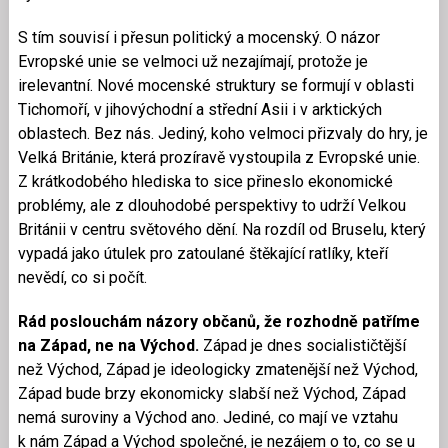
S tím souvisí i přesun politický a mocenský. O názor
Evropské unie se velmoci už nezajímají, protože je
irelevantní. Nové mocenské struktury se formují v oblasti
Tichomoří, v jihovýchodní a střední Asii i v arktických
oblastech. Bez nás. Jediný, koho velmoci přizvaly do hry, je
Velká Británie, která prozíravě vystoupila z Evropské unie.
Z krátkodobého hlediska to sice přineslo ekonomické
problémy, ale z dlouhodobé perspektivy to udrží Velkou
Británii v centru světového dění. Na rozdíl od Bruselu, který
vypadá jako útulek pro zatoulané štěkající ratlíky, kteří
nevědí, co si počít.
Rád poslouchám názory občanů, že rozhodně patříme
na Západ, ne na Východ.
Západ je dnes socialističtější
než Východ, Západ je ideologicky zmatenější než Východ,
Západ bude brzy ekonomicky slabší než Východ, Západ
nemá suroviny a Východ ano. Jediné, co mají ve vztahu
k nám Západ a Východ společné, je nezájem o to, co se u