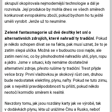
skrupulí okopírovala nejmodernější technologie a dál je
rozvinula. Její produkce by mohla dnes ve všech směrech
konkurovat evropskému zboží, pokud bychom ho tu ještě
uměli vyrobit. Jenže už to neumíme.
Zelené fantasmagorie už dvě desítky let sní o
alternativních zdrojích, které nahradí ty tradiční.
Pokud
je někdo schopen dívat se na fakta, pak musí uznat, že to je
zatím slepá ulička. Možná se v budoucnu cosi najde, ale
zatím není nic, co by plnohodnotně nahradilo uhlí, plyn, ropu
a jádro. Jsme v situaci, kdy nemáme dostatečné
alternativní zdroje, přesto rušíme ty tradiční. Trest přijde
velice brzy. První vlaštovkou je skokový růst cen, druhou
bude nedostatek elektřiny, plynu, nafty. Pokud ne tuto zimu,
pak s největší pravděpodobností tu příští, pokud někdo
neotočí kormidlo směrem k realitě.
Navzdory tomu, jak jsou rozdány karty jak ve výrobě, tak
v dodávkách plynu, léta už urážíme Čínu a Rusko, neboť