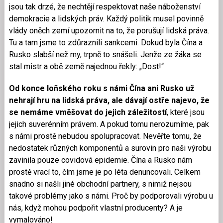
jsou tak drzé, že nechtějí respektovat naše náboženství
demokracie a lidských práv. Každý politik musel povinně
vlády oněch zemí upozornit na to, že porušují lidská práva.
Tu a tam jsme to zdůraznili sankcemi. Dokud byla Čína a
Rusko slabší než my, trpně to snášeli. Jenže ze žáka se
stal mistr a obě země najednou řekly: „Dost!“
Od konce loňského roku s námi Čína ani Rusko už
nehrají hru na lidská práva, ale dávají ostře najevo, že
se nemáme vměšovat do jejich záležitostí
, které jsou
jejich suverénním právem. A pokud tomu nerozumíme, pak
s námi prostě nebudou spolupracovat. Nevěřte tomu, že
nedostatek různých komponentů a surovin pro naši výrobu
zavinila pouze covidová epidemie. Čína a Rusko nám
prostě vrací to, čím jsme je po léta denuncovali. Celkem
snadno si našli jiné obchodní partnery, s nimiž nejsou
takové problémy jako s námi. Proč by podporovali výrobu u
nás, když mohou podpořit vlastní producenty? A je
vymalováno!