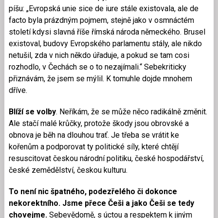
píšu: „Evropská unie sice de iure stále existovala, ale de
facto byla prázdným pojmem, stejně jako v osmnáctém
století kdysi slavná říše římská národa německého. Brusel
existoval, budovy Evropského parlamentu stály, ale nikdo
netušil, zda v nich někdo úřaduje, a pokud se tam cosi
rozhodlo, v Čechách se o to nezajímali.“ Sebekriticky
přiznávám, že jsem se mýlil. K tomuhle dojde mnohem
dříve.
Blíží se volby
. Neříkám, že se může něco radikálně změnit.
Ale stačí malé krůčky, protože škody jsou obrovské a
obnova je běh na dlouhou trať. Je třeba se vrátit ke
kořenům a podporovat ty politické síly, které chtějí
resuscitovat českou národní politiku, české hospodářství,
české zemědělství, českou kulturu.
To není nic špatného, podezřelého či dokonce
nekorektního. Jsme přece Češi a jako Češi se tedy
chovejme.
Sebevědomě, s úctou a respektem k jiným