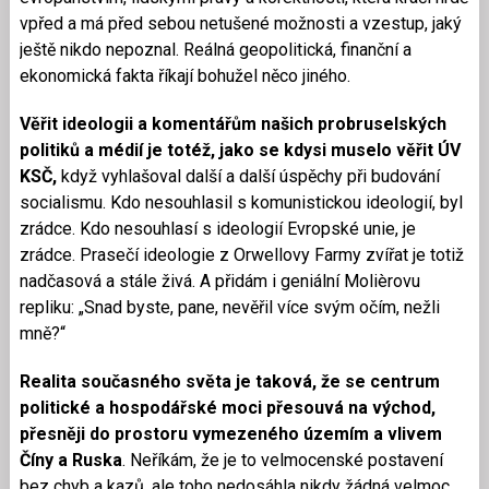
vpřed a má před sebou netušené možnosti a vzestup, jaký
ještě nikdo nepoznal. Reálná geopolitická, finanční a
ekonomická fakta říkají bohužel něco jiného.
Věřit ideologii a komentářům našich probruselských
politiků a médií je totéž, jako se kdysi muselo věřit ÚV
KSČ,
když vyhlašoval další a další úspěchy při budování
socialismu. Kdo nesouhlasil s komunistickou ideologií, byl
zrádce. Kdo nesouhlasí s ideologií Evropské unie, je
zrádce. Prasečí ideologie z Orwellovy Farmy zvířat je totiž
nadčasová a stále živá. A přidám i geniální Molièrovu
repliku: „Snad byste, pane, nevěřil více svým očím, nežli
mně?“
Realita současného světa je taková, že se centrum
politické a hospodářské moci přesouvá na východ,
přesněji do prostoru vymezeného územím a vlivem
Číny a Ruska
. Neříkám, že je to velmocenské postavení
bez chyb a kazů, ale toho nedosáhla nikdy žádná velmoc.