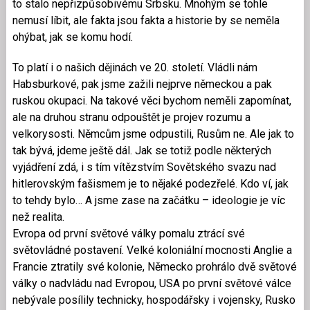
to stalo nepřizpůsobivému Srbsku. Mnohým se tohle
nemusí líbit, ale fakta jsou fakta a historie by se neměla
ohýbat, jak se komu hodí.
To platí i o našich dějinách ve 20. století. Vládli nám
Habsburkové, pak jsme zažili nejprve německou a pak
ruskou okupaci. Na takové věci bychom neměli zapomínat,
ale na druhou stranu odpouštět je projev rozumu a
velkorysosti. Němcům jsme odpustili, Rusům ne. Ale jak to
tak bývá, jdeme ještě dál. Jak se totiž podle některých
vyjádření zdá, i s tím vítězstvím Sovětského svazu nad
hitlerovským fašismem je to nějaké podezřelé. Kdo ví, jak
to tehdy bylo… A jsme zase na začátku – ideologie je víc
než realita.
Evropa od první světové války pomalu ztrácí své
světovládné postavení. Velké koloniální mocnosti Anglie a
Francie ztratily své kolonie, Německo prohrálo dvě světové
války o nadvládu nad Evropou, USA po první světové válce
nebývale posílily technicky, hospodářsky i vojensky, Rusko