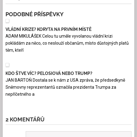
PODOBNÉ PŘÍSPĚVKY
VLÁDNÍ KRIZE? KORYTA NA PRVNÍM MÍSTĚ
ADAM MIKULÁŠEK Celou tu uměle vyvolanou vládní krizi
pokládám za něco, co neslouží občanům, místo důstojných platů
těm, kteří
KDO ŠTVE VÍC? PELOSIOVÁ NEBO TRUMP?
JAN BARTOŇ Dostala se k nám z USA zpráva, že předsedkyně
Sněmovny reprezentantů označila prezidenta Trumpa za
nepříčetného a
2 KOMENTÁŘŮ