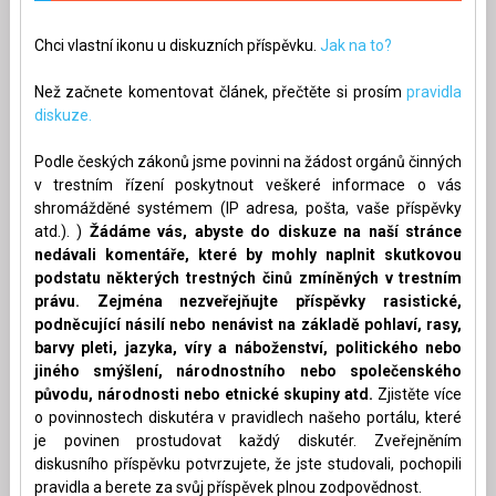
Chci vlastní ikonu u diskuzních příspěvku.
Jak na to?
Než začnete komentovat článek, přečtěte si prosím
pravidla
diskuze.
Podle českých zákonů jsme povinni na žádost orgánů činných
v trestním řízení poskytnout veškeré informace o vás
shromážděné systémem (IP adresa, pošta, vaše příspěvky
atd.). )
Žádáme vás, abyste do diskuze na naší stránce
nedávali komentáře, které by mohly naplnit skutkovou
podstatu některých trestných činů zmíněných v trestním
právu. Zejména nezveřejňujte příspěvky rasistické,
podněcující násilí nebo nenávist na základě pohlaví, rasy,
barvy pleti, jazyka, víry a náboženství, politického nebo
jiného smýšlení, národnostního nebo společenského
původu, národnosti nebo etnické skupiny atd.
Zjistěte více
o povinnostech diskutéra v pravidlech našeho portálu, které
je povinen prostudovat každý diskutér. Zveřejněním
diskusního příspěvku potvrzujete, že jste studovali, pochopili
pravidla a berete za svůj příspěvek plnou zodpovědnost.