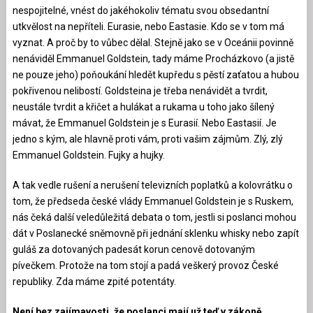
nespojitelné, vnést do jakéhokoliv tématu svou obsedantní
utkvělost na nepříteli. Eurasie, nebo Eastasie. Kdo se v tom má
vyznat. A proč by to vůbec dělal. Stejně jako se v Oceánii povinně
nenáviděl Emmanuel Goldstein, tady máme Procházkovo (a jistě
ne pouze jeho) poňoukání hledět kupředu s pěstí zaťatou a hubou
pokřivenou nelibostí. Goldsteina je třeba nenávidět a tvrdit,
neustále tvrdit a křičet a hulákat a rukama u toho jako šílený
mávat, že Emmanuel Goldstein je s Eurasií. Nebo Eastasií. Je
jedno s kým, ale hlavně proti vám, proti vašim zájmům. Zlý, zlý
Emmanuel Goldstein. Fujky a hujky.
A tak vedle rušení a nerušení televizních poplatků a kolovrátku o
tom, že předseda české vlády Emmanuel Goldstein je s Ruskem,
nás čeká další veledůležitá debata o tom, jestli si poslanci mohou
dát v Poslanecké sněmovně při jednání sklenku whisky nebo zapít
guláš za dotovaných padesát korun cenově dotovaným
pívečkem. Protože na tom stojí a padá veškerý provoz České
republiky. Zda máme zpité potentáty.
Není bez zajímavosti, že poslanci mají už teď v zákoně