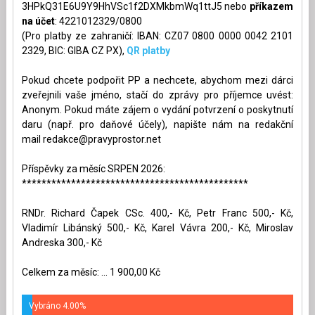
3HPkQ31E6U9Y9HhVSc1f2DXMkbmWq1ttJ5 nebo
příkazem
na účet
: 4221012329/0800
(Pro platby ze zahraničí: IBAN: CZ07 0800 0000 0042 2101
2329, BIC: GIBA CZ PX),
QR platby
Pokud chcete podpořit PP a nechcete, abychom mezi dárci
zveřejnili vaše jméno, stačí do zprávy pro příjemce uvést:
Anonym. Pokud máte zájem o vydání potvrzení o poskytnutí
daru (např. pro daňové účely), napište nám na redakční
mail
redakce@pravyprostor.net
Příspěvky za měsíc SRPEN 2026:
**********************************************
RNDr. Richard Čapek CSc. 400,- Kč, Petr Franc 500,- Kč,
Vladimír Libánský 500,- Kč, Karel Vávra 200,- Kč, Miroslav
Andreska 300,- Kč
Celkem za měsíc: ... 1 900,00 Kč
Vybráno 4.00%