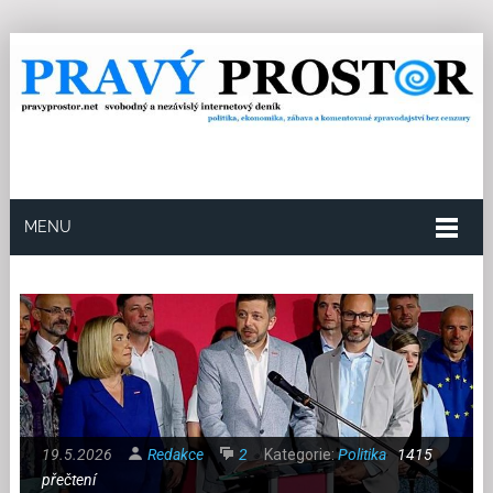
MENU
19.5.2026
Redakce
2
Kategorie:
Politika
1415
přečtení