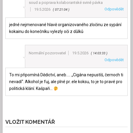
soud a poprava kolaborantské svině pávka
Odpovědět
19.5.2026
07:21:04
jedné nejmenované hlavě organizovaného zločinu ze sypání
kokainu do konečníku vylezly oči z důlků
Normální pozorovatel
19.5.2026
14:03:33
Odpovědět
To mi připomíná Dědictví, aneb….. „Cigána nepustíš, černoch ti
nevadí“. Alkohol je fuj, ale plné pr..ele koksu, to je to pravé pro
politická klání. Kašpaři…
VLOŽIT KOMENTÁŘ