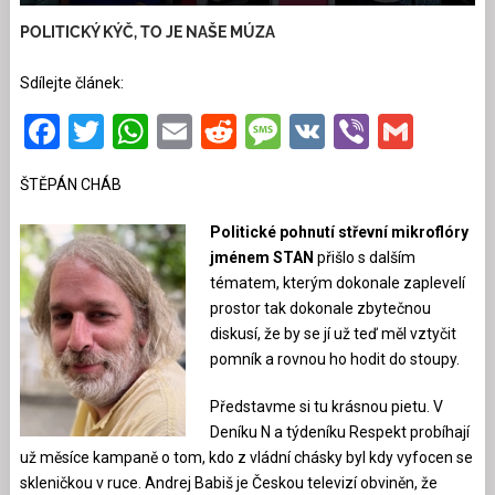
POLITICKÝ KÝČ, TO JE NAŠE MÚZA
Sdílejte článek:
Facebook
Twitter
WhatsApp
Email
Reddit
Message
VK
Viber
Gmai
ŠTĚPÁN CHÁB
Politické pohnutí střevní mikroflóry
jménem STAN
přišlo s dalším
tématem, kterým dokonale zaplevelí
prostor tak dokonale zbytečnou
diskusí, že by se jí už teď měl vztyčit
pomník a rovnou ho hodit do stoupy.
Představme si tu krásnou pietu. V
Deníku N a týdeníku Respekt probíhají
už měsíce kampaně o tom, kdo z vládní chásky byl kdy vyfocen se
skleničkou v ruce. Andrej Babiš je Českou televizí obviněn, že