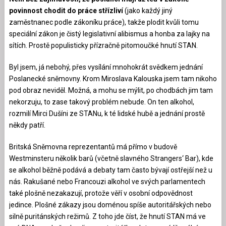
povinnost chodit do práce střízliví
(jako každý jiný
zaměstnanec podle zákoníku práce), takže plodit kvůli tomu
speciální zákon je čistý legislativní alibismus a honba za lajky na
sítích. Prostě populisticky přízračně pitomoučké hnutí STAN.
Byl jsem, já nebohý, přes vysílání mnohokrát svědkem jednání
Poslanecké sněmovny. Krom Miroslava Kalouska jsem tam nikoho
pod obraz neviděl. Možná, a mohu se mýlit, po chodbách jim tam
nekorzuju, to zase takový problém nebude. On ten alkohol,
rozmilí Mirci Dušíni ze STANu, k té lidské hubě a jednání prostě
někdy patří.
Britská Sněmovna reprezentantů má přímo v budově
Westminsteru několik barů (včetně slavného Strangers‘ Bar), kde
se alkohol běžně podává a debaty tam často bývají ostřejší než u
nás. Rakušané nebo Francouzi alkohol ve svých parlamentech
také plošně nezakazují, protože věří v osobní odpovědnost
jedince. Plošné zákazy jsou doménou spíše autoritářských nebo
silně puritánských režimů. Z toho jde číst, že hnutí STAN má ve