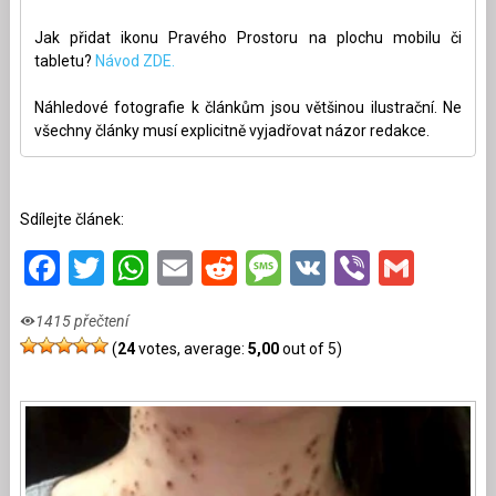
Jak přidat ikonu Pravého Prostoru na plochu mobilu či
tabletu?
Návod ZDE.
Náhledové fotografie k článkům jsou většinou ilustrační. Ne
všechny články musí explicitně vyjadřovat názor redakce.
Sdílejte článek:
Facebook
Twitter
WhatsApp
Email
Reddit
Message
VK
Viber
Gmai
1415 přečtení
(
24
votes, average:
5,00
out of 5)