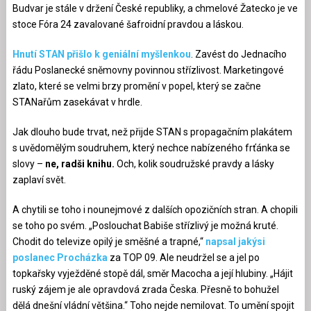
Budvar je stále v držení České republiky, a chmelové Žatecko je ve
stoce Fóra 24 zavalované šafroidní pravdou a láskou.
Hnutí STAN přišlo k geniální myšlenkou
. Zavést do Jednacího
řádu Poslanecké sněmovny povinnou střízlivost. Marketingové
zlato, které se velmi brzy promění v popel, který se začne
STANařům zasekávat v hrdle.
Jak dlouho bude trvat, než přijde STAN s propagačním plakátem
s uvědomělým soudruhem, který nechce nabízeného frťánka se
slovy –
ne, radši knihu.
Och, kolik soudružské pravdy a lásky
zaplaví svět.
A chytili se toho i nounejmové z dalších opozičních stran. A chopili
se toho po svém. „Poslouchat Babiše střízlivý je možná kruté.
Chodit do televize opilý je směšné a trapné,“
napsal jakýsi
poslanec Procházka
za TOP 09. Ale neudržel se a jel po
topkařsky vyježděné stopě dál, směr Macocha a její hlubiny. „Hájit
ruský zájem je ale opravdová zrada Česka. Přesně to bohužel
dělá dnešní vládní většina.“ Toho nejde nemilovat. To umění spojit