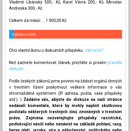
Vladimír Libánský 500,- Kč, Karel Vávra 200,- Kč, Miroslav
Andreska 300,- Kč
Celkem za měsíc: ... 1 900,00 Kč
Vybráno 4.00%
Chci vlastní ikonu u diskuzních příspěvku.
Jak na to?
Než začnete komentovat článek, přečtěte si prosím
pravidla
diskuze.
Podle českých zákonů jsme povinni na žádost orgánů činných
v trestním řízení poskytnout veškeré informace o vás
shromážděné systémem (IP adresa, pošta, vaše příspěvky
atd.). )
Žádáme vás, abyste do diskuze na naší stránce
nedávali komentáře, které by mohly naplnit skutkovou
podstatu některých trestných činů zmíněných v trestním
právu. Zejména nezveřejňujte příspěvky rasistické,
podněcující násilí nebo nenávist na základě pohlaví, rasy,
barvy pleti, jazyka, víry a náboženství, politického nebo