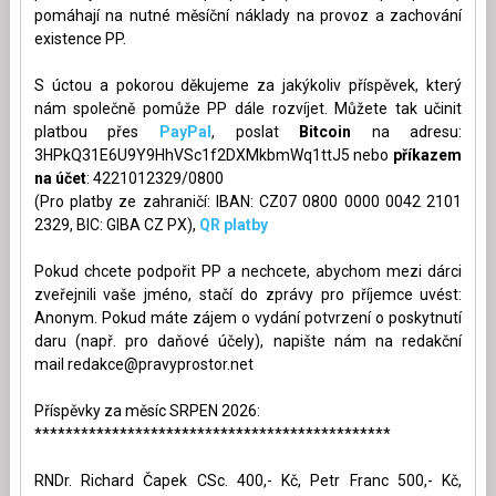
pomáhají na nutné měsíční náklady na provoz a zachování
existence PP.
S úctou a pokorou děkujeme za jakýkoliv příspěvek, který
nám společně pomůže PP dále rozvíjet. Můžete tak učinit
platbou přes
PayPal
, poslat
Bitcoin
na adresu:
3HPkQ31E6U9Y9HhVSc1f2DXMkbmWq1ttJ5 nebo
příkazem
na účet
: 4221012329/0800
(Pro platby ze zahraničí: IBAN: CZ07 0800 0000 0042 2101
2329, BIC: GIBA CZ PX),
QR platby
Pokud chcete podpořit PP a nechcete, abychom mezi dárci
zveřejnili vaše jméno, stačí do zprávy pro příjemce uvést:
Anonym. Pokud máte zájem o vydání potvrzení o poskytnutí
daru (např. pro daňové účely), napište nám na redakční
mail
redakce@pravyprostor.net
Příspěvky za měsíc SRPEN 2026:
**********************************************
RNDr. Richard Čapek CSc. 400,- Kč, Petr Franc 500,- Kč,