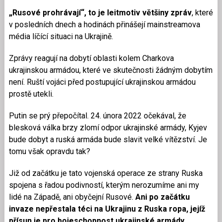
„Rusové prohrávají“, to je leitmotiv většiny zpráv
, které
v posledních dnech a hodinách přinášejí mainstreamova
média líčící situaci na Ukrajině.
Zprávy reagují na dobytí oblasti kolem Charkova
ukrajinskou armádou, které ve skutečnosti žádným dobytím
není. Ruští vojáci před postupující ukrajinskou armádou
prostě utekli.
Putin se prý přepočítal. 24. února 2022 očekával, že
blesková válka brzy zlomí odpor ukrajinské armády, Kyjev
bude dobyt a ruská armáda bude slavit velké vítězství. Je
tomu však opravdu tak?
Již od začátku je tato vojenská operace ze strany Ruska
spojena s řadou podivností, kterým nerozumíme ani my
lidé na Západě, ani obyčejní Rusové.
Ani po začátku
invaze nepřestala téci na Ukrajinu z Ruska ropa, jejíž
přísun je pro bojeschopnost ukrajinské armády