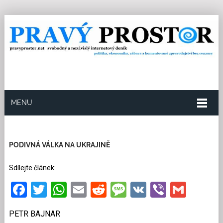
MENU
16.9.2022
Redakce
135
Kategorie:
Ze světa
51
přečtení
PODIVNÁ VÁLKA NA UKRAJINĚ
Sdílejte článek:
Facebook
Twitter
WhatsApp
Email
Reddit
Message
VK
Viber
Gmai
PETR BAJNAR