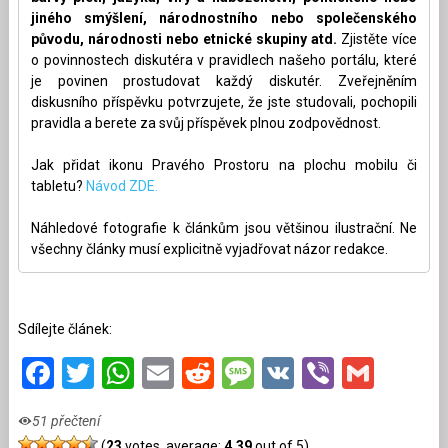
jiného smýšlení, národnostního nebo společenského
původu, národnosti nebo etnické skupiny atd.
Zjistěte více
o povinnostech diskutéra v pravidlech našeho portálu, které
je povinen prostudovat každý diskutér. Zveřejněním
diskusního příspěvku potvrzujete, že jste studovali, pochopili
pravidla a berete za svůj příspěvek plnou zodpovědnost.
Jak přidat ikonu Pravého Prostoru na plochu mobilu či
tabletu?
Návod ZDE.
Náhledové fotografie k článkům jsou většinou ilustrační. Ne
všechny články musí explicitně vyjadřovat názor redakce.
Sdílejte článek:
Facebook
Twitter
WhatsApp
Email
Reddit
Message
VK
Viber
Gmai
51 přečtení
(
23
votes, average:
4,39
out of 5)