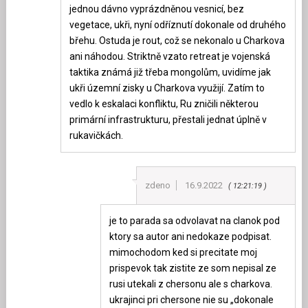
jednou dávno vyprázdněnou vesnicí, bez
vegetace, ukři, nyní odříznutí dokonale od druhého
břehu. Ostuda je rout, což se nekonalo u Charkova
ani náhodou. Striktně vzato retreat je vojenská
taktika známá již třeba mongolům, uvidíme jak
ukři územní zisky u Charkova využijí. Zatím to
vedlo k eskalaci konfliktu, Ru zničili některou
primární infrastrukturu, přestali jednat úplně v
rukavičkách.
zdeno
16.9.2022
12:21:19
je to parada sa odvolavat na clanok pod
ktory sa autor ani nedokaze podpisat.
mimochodom ked si precitate moj
prispevok tak zistite ze som nepisal ze
rusi utekali z chersonu ale s charkova.
ukrajinci pri chersone nie su „dokonale