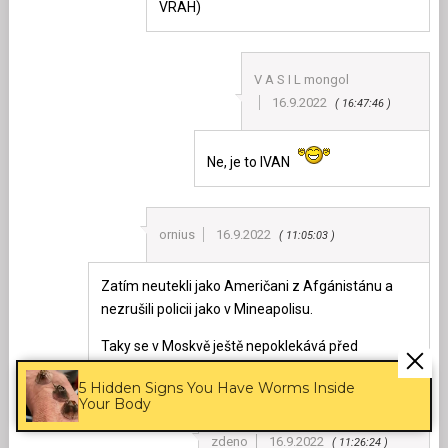
VRAH)
V A S I L mongol
16.9.2022
16:47:46
Ne, je to IVAN
ornius
16.9.2022
11:05:03
Zatím neutekli jako Američani z Afgánistánu a
nezrušili policii jako v Mineapolisu.
Taky se v Moskvě ještě nepoklekává před
Ukrajincema.
5 Hidden Signs You Have Worms Inside
Your Body
zdeno
16.9.2022
11:26:24