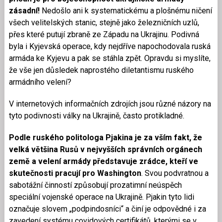
zásadní!
Nedošlo ani k systematickému a plošnému ničení
všech velitelských stanic, stejně jako železničních uzlů,
přes které putují zbraně ze Západu na Ukrajinu. Podivná
byla i Kyjevská operace, kdy nejdříve napochodovala ruská
armáda ke Kyjevu a pak se stáhla zpět. Opravdu si myslíte,
že vše jen důsledek naprostého diletantismu ruského
armádního velení?
V internetových informačních zdrojích jsou různé názory na
tyto podivnosti války na Ukrajině, často protikladné.
Podle ruského politologa Pjakina je za vším fakt, že
velká většina Rusů v nejvyšších správních orgánech
země a velení armády představuje zrádce, kteří ve
skutečnosti pracují pro Washington
. Svou podvratnou a
sabotážní činností způsobují prozatimní neúspěch
speciální vojenské operace na Ukrajině. Pjakin tyto lidi
označuje slovem „podpindosníci“ a činí je odpovědné i za
zavedení systému covidových certifikátů, kterými se v