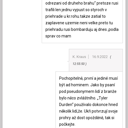
odrezani od druheho brahu“ pretoze rusi
trafili len jednu vypust so styroch v
priehrade u kr.rohu.takze zatial to
zaplavene uzemie neni velke.preto tu
priehradu rusi bombarduju aj dnes ,podla
sprav co mam
K. Kraus
16.9.2022
12:55:50
Pochopitelně, první a jediné musí
být ad hominem. Jako by psaní
pod pseudonymem lidí z branže
bylo něco zvláštního. „Tyler
Durden“ používalo dokonce hned
několik lidí,že. Ukři potvrzují svoje
prohry až dost opožděně, tak si
počkejte.