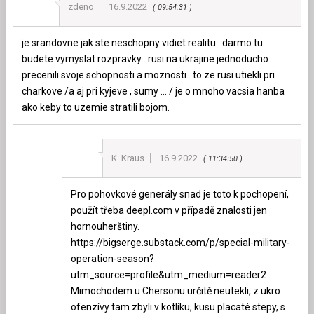
zdeno
16.9.2022
09:54:31
je srandovne jak ste neschopny vidiet realitu . darmo tu
budete vymyslat rozpravky . rusi na ukrajine jednoducho
precenili svoje schopnosti a moznosti . to ze rusi utiekli pri
charkove /a aj pri kyjeve , sumy … / je o mnoho vacsia hanba
ako keby to uzemie stratili bojom.
K. Kraus
16.9.2022
11:34:50
Pro pohovkové generály snad je toto k pochopení,
použít třeba deepl.com v případě znalosti jen
hornouherštiny.
https://bigserge.substack.com/p/special-military-
operation-season?
utm_source=profile&utm_medium=reader2
Mimochodem u Chersonu určitě neutekli, z ukro
ofenzívy tam zbyli v kotlíku, kusu placaté stepy, s