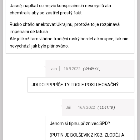
Jasně, naplkat co nejvíc konspiračních nesmyslů ala
chemtrails aby se zastřel prostý fakt:
Rusko chtělo anektovat Ukrajinu, protože to je rozpínavá
imperiální diktatura.
Ale jelikož tam vládne tradiční ruský bordel a korupce, tak nic
nevychází, jak bylo plánováno.
Ivan
16.9.2022
09:59:44
JDI DO PPPPÍČE TY TROLE POSLUHOVAČNÝ.
Jiří
16.9.2022
12:41:10
Jenom si tipnu, přiznivec SPD?
(PUTIN JE BOLŠEVIK Z KGB, ZLODĚJ A