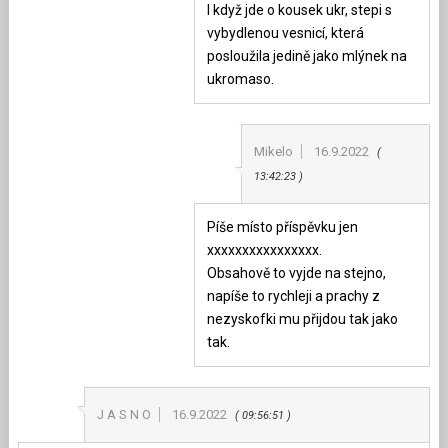
I když jde o kousek ukr, stepi s
vybydlenou vesnicí, která
posloužila jedině jako mlýnek na
ukromaso.
Mikelo
16.9.2022
13:42:23
Píše místo příspěvku jen
xxxxxxxxxxxxxxxx.
Obsahově to vyjde na stejno,
napíše to rychleji a prachy z
nezyskofki mu přijdou tak jako
tak.
J A S N O
16.9.2022
09:56:51