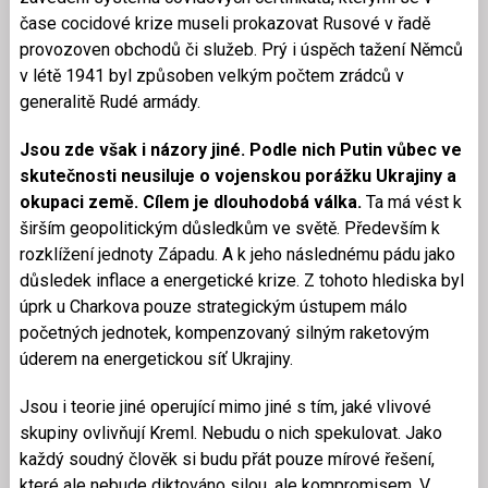
čase cocidové krize museli prokazovat Rusové v řadě
provozoven obchodů či služeb. Prý i úspěch tažení Němců
v létě 1941 byl způsoben velkým počtem zrádců v
generalitě Rudé armády.
Jsou zde však i názory jiné. Podle nich Putin vůbec ve
skutečnosti neusiluje o vojenskou porážku Ukrajiny a
okupaci země. Cílem je dlouhodobá válka.
Ta má vést k
širším geopolitickým důsledkům ve světě. Především k
rozklížení jednoty Západu. A k jeho následnému pádu jako
důsledek inflace a energetické krize. Z tohoto hlediska byl
úprk u Charkova pouze strategickým ústupem málo
početných jednotek, kompenzovaný silným raketovým
úderem na energetickou síť Ukrajiny.
Jsou i teorie jiné operující mimo jiné s tím, jaké vlivové
skupiny ovlivňují Kreml. Nebudu o nich spekulovat. Jako
každý soudný člověk si budu přát pouze mírové řešení,
které ale nebude diktováno silou, ale kompromisem. V