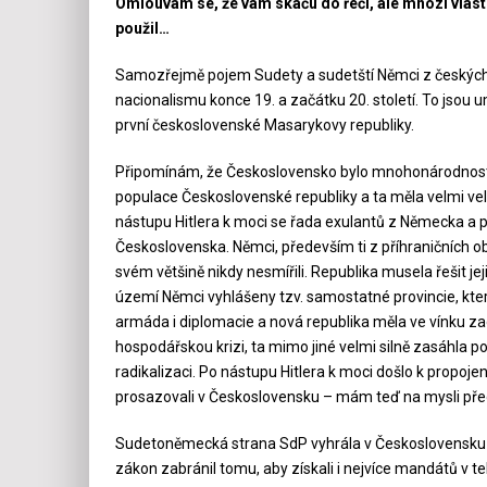
Omlouvám se, že vá
m skáču do řeči, ale mnozí vlaste
použil…
Samozřejmě pojem Sudety a sudetští Němci z českýc
nacionalismu konce 19. a začátku 20. století. To jsou u
první československé Masarykovy republiky.
Připomínám, že Československo bylo mnohonárodnostní 
populace Československé republiky a ta měla velmi ve
nástupu Hitlera k moci se řada exulantů z Německa a 
Československa. Němci, především ti z příhraničních 
svém většině nikdy nesmířili. Republika musela řešit jej
území Němci vyhlášeny tzv. samostatné provincie, kter
armáda i diplomacie a nová republika měla ve vínku za
hospodářskou krizi, ta mimo jiné velmi silně zasáhla poh
radikalizaci. Po nástupu Hitlera k moci došlo k propoje
prosazovali v Československu – mám teď na mysli před
Sudetoněmecká strana SdP vyhrála v Československu p
zákon zabránil tomu, aby získali i nejvíce mandátů v t