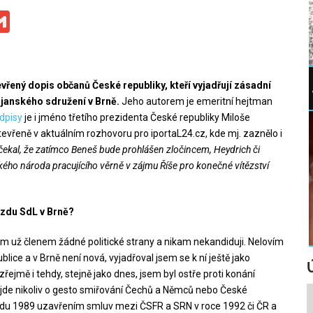
ge
iber
Gmail
vřený dopis občanů České republiky, kteří vyjadřují zásadní
anského sdružení v Brně.
Jeho autorem je emeritní hejtman
odpisy
je i jméno třetího prezidenta České republiky Miloše
vřeně v aktuálním rozhovoru pro iportaL24.cz, kde mj. zaznělo i
čekal, že zatímco Beneš bude prohlášen zločincem, Heydrich či
ho národa pracujícího věrně v zájmu Říše pro konečné vítězství
zdu SdL v Brně
?
em už členem žádné politické strany a nikam nekandiduji. Nelovím
blice a v Brně není nová, vyjadřoval jsem se k ní ještě jako
jmě i tehdy, stejně jako dnes, jsem byl ostře proti konání
e jde nikoliv o gesto smiřování Čechů a Němců nebo České
padu 1989 uzavřením smluv mezi ČSFR a SRN v roce 1992 či ČR a