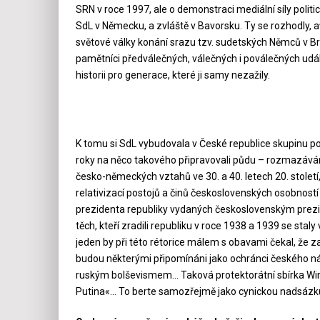
SRN v roce 1997, ale o demonstraci mediální síly polit
SdL v Německu, a zvláště v Bavorsku. Ty se rozhodly, ať 
světové války konání srazu tzv. sudetských Němců v Br
pamětníci předválečných, válečných i poválečných udá
historii pro generace, které ji samy nezažily.
K tomu si SdL vybudovala v České republice skupinu podpo
roky na něco takového připravovali půdu – rozmazáván
česko-německých vztahů ve 30. a 40. letech 20. stol
relativizací postojů a činů československých osobnost
prezidenta republiky vydaných československým prezid
těch, kteří zradili republiku v roce 1938 a 1939 se sta
jeden by při této rétorice málem s obavami čekal, že
budou některými připomínáni jako ochránci českého nár
ruským bolševismem… Taková protektorátní sbírka Wint
Putina«… To berte samozřejmě jako cynickou nadsáz