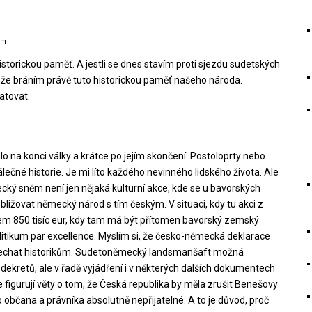
em
 historickou paměť. A jestli se dnes stavím proti sjezdu sudetských
 že bráním právě tuto historickou paměť našeho národa.
atovat.
talo na konci války a krátce po jejím skončení. Postoloprty nebo
ečné historie. Je mi líto každého nevinného lidského života. Ale
cký sněm není jen nějaká kulturní akce, kde se u bavorských
ližovat německý národ s tím českým. V situaci, kdy tu akci z
em 850 tisíc eur, kdy tam má být přítomen bavorský zemský
olitikum par excellence. Myslím si, že česko-německá deklarace
li nechat historikům. Sudetoněmecký landsmanšaft možná
ekretů, ale v řadě vyjádření i v některých dalších dokumentech
le figurují věty o tom, že Česká republika by měla zrušit Benešovy
ko občana a právníka absolutně nepřijatelné. A to je důvod, proč