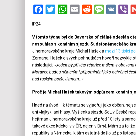
Facebook
Twitter
WhatsApp
Email
Reddit
Messa
VK
V
IP24
V tomto týdnu byl do Bavorska oficiálně odeslán ote
nesouhlas s konáním sjezdu Sudetoněmeckého kraj
Jihomoravského kraje Michal Hašek a
mezi 13 tisíci p
Zemana. Hašek o svých pohnutkách hovoří nezvykle ote
následující:
»Jeden by při této rétorice málem s obavami 
Moravec budou některými připomínáni jako ochránci české
nad ruským bolševismem…«
Proč je Michal Hašek takovým odpůrcem konání sje
Hned na úvod – k tématu se vyjadřuji jako občan, nejs
ani »lajky«, ani hlasy. Myšlenka sjezdu SdL v České repu
hejtman Jihomoravského kraje už před 10 lety a samozře
takové akce kdekoliv v ČR, nejen v Brně. Mám za to, ž
republiky a Německa, k těm ostatně došlo už po listo