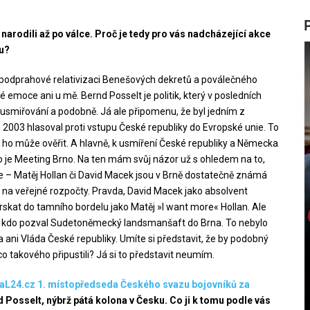
narodili až po válce. Proč je tedy pro vás nadcházející akce
ou?
podprahové relativizaci Benešových dekretů a poválečného
 emoce ani u mě. Bernd Posselt je politik, který v posledních
 usmiřování a podobně. Já ale připomenu, že byl jedním z
2003 hlasoval proti vstupu České republiky do Evropské unie. To
i ho může ověřit. A hlavně, k usmíření České republiky a Německa
ako je Meeting Brno. Na ten mám svůj názor už s ohledem na to,
– Matěj Hollan či David Macek jsou v Brně dostatečně známá
ot na veřejné rozpočty. Pravda, David Macek jako absolvent
rskat do tamního bordelu jako Matěj »I want more« Hollan. Ale
tím, kdo pozval Sudetoněmecký landsmanšaft do Brna. To nebylo
 ani Vláda České republiky. Umíte si představit, že by podobný
o takového připustili? Já si to představit neumím.
taL24.cz 1. místopředseda Českého svazu bojovníků za
d Posselt, nýbrž pátá kolona v Česku. Co ji k tomu podle vás