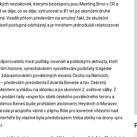
ických neziskovek, kterými bezesporu jsou Meeting Brno v ČR a
se děje, co se děje, vytrucovat si 81 let po skončení druhé
ně. Vsadili přitom především na smutný fakt, že skuteční
lostí postupně odcházejí a je mnohem jednodušší relativizovat
rovatelů mezi politiky, novináři a politickými aktivisty, kteří
ím historie, vynecháváním vysvětlování podstaty tragédie
etí, zdůrazňováním poválečných excesů Čechů na Němcích,
í – především prezidenta Edvarda Beneše a tzv. Dekretů
entem a vládou na sklonku a po skončení 2. světové války. Z
ly v podání řady »expertů« oběti českého poválečného teroru a
 zatímco Beneš bude prohlášen zločincem, Heydrich či Moravec
oda pracujícího věrně v zájmu Říše pro konečné vítězství nad
erhilfe by vlastně byla předobrazem třeba sbírky na drony »pro
ku…