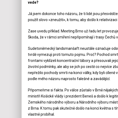
vede?
Já jsem dokonce toho názoru, že ti lidé jsou přesvědče
použít slovo »zneužiti«, k tomu, aby došlo k relativiza
Zase uvedu příklad. Meeting Brno už řadu let provozuj
Škoda, že v rámci smíření nepřipomínají i trasy Čechů
Sudetoněmecký landsmanšaft neustále označuje odsun 
tvrdě vymezuji proti tomuto pojmu. Proč? Pochod smrti
frontami vyklízeli koncentrační tábory a přesouvali jejic
životní podmínky, ale aby se jich po cestě co nejvíce zb
nepřežilo pochody smrti na konci války, kdy byli cílen
podle mého názoru naprosto falešné a zavádějící.
Připomeňme si fakta. Po válce zůstalo v Brně nějakých 3
ministři Košické vlády i prezident Beneš a došlo k le
Zemského národního výboru a Národního výboru města 
z Brna. K tomu pak skutečně došlo na konci května s tí
vlastně probíhal.