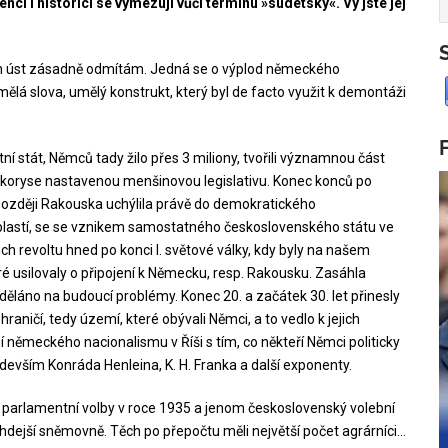
nci i historici se vymezují vůč
i termínu
»sudetský«. Vy jste jej
h úst zásadně odmítám. Jedná se o výplod německého
mělá slova, umělý konstrukt, který byl de facto využit k demontáži
stát, Němců tady žilo přes 3 miliony, tvořili významnou část
lkoryse nastavenou menšinovou legislativu. Konec konců po
později Rakouska uchýlila právě do demokratického
oblastí, se se vznikem samostatného československého státu ve
ich revoltu hned po konci I. světové války, kdy byly na našem
é usilovaly o připojení k Německu, resp. Rakousku. Zasáhla
děláno na budoucí problémy. Konec 20. a začátek 30. let přinesly
raničí, tedy území, které obývali Němci, a to vedlo k jejich
ní německého nacionalismu v Říši s tím, co někteří Němci politicky
evším Konráda Henleina, K. H. Franka a další exponenty.
arlamentní volby v roce 1935 a jenom československý volební
ehdejší sněmovně. Těch po přepočtu měli největší počet agrárníci…