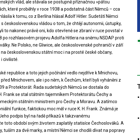
nských vlád, ale stávala se postupně příznačnou »pátou
bách, které proběhly v roce 1938 a podstatná část Němců – cca
lásila k tomu, co z Berlína hlásal Adolf Hitler. Sudetští Němci
i s československou vládou o tom, že chtějí autonomii, ústupky,
 byli to nakonec právě oni, kdo otevřeně se zbraní v ruce povstal v
8 po rozhlasovém projevu Adolfa Hitlera na sněmu NSDAP proti
 války. Ne Polsko, ne Gliwice, ale československé pohraničí v září
i na československou státní moc i na prosté české občany,
 civilisté.
ké republice a toto jejich počínání vedlo nejdříve k Mnichovu,
n před Mnichovem, ale i po něm, k Čechům, kteří byli vyháněni z
939 a Protektorát. Řada sudetských Němců se dostala do
. Frank se stal státním tajemníkem Protektorátu Čechy a
ěmeckým státním ministrem pro Čechy a Moravu. A zatímco
iální funkce, faktickou moc měl v ruce K. H. Frank. Známá je
l. Jeho podpis byl na řadě příkazů k takzvanému
 toto období svým životem zaplatily statisíce Čechoslováků. A
, tuším za dvě marky, a místní Němci se chodili dívat na popravy