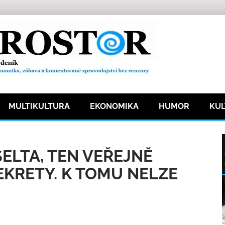
MULTIKULTURA
EKONOMIKA
HUMOR
KU
1511 přečtení
ELTA, TEN VEŘEJNĚ
KRETY. K TOMU NELZE