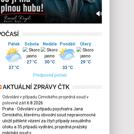
POČASÍ
Pátek
Sobota
Neděle
Pondělí
Úterý
27 °C
30 °C
29 °C
27 °C
33 °C
Předpověď počasí
AKTUÁLNÍ ZPRÁVY ČTK
Odvolání v případu Cimického projedná soud v
polovině září
6.8.2026
Praha - Odvolání v případu psychiatra Jana
Cimického, kterému obvodní soud nepravomocně
uložil pětileté vězení za čtyři případy sexuálního
útoku a 35 případů vydírání, projedná pražský
městský soud v...