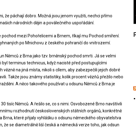
ni, že páchají dobro. Možná jsou jenom využiti, nechci přímo
ci našich národních dějin a poválečného uspořádání.
e pochod mezi Pohořelicemi a Brnem, říkají mu Pochod smíření.
 vyhnaných po Mnichovu z českého pohraničí do vnitrozemí.
Němců z Brna jako tzv. brněnský pochod smrti. Já se velmi
 byl terminus technicus, když nacisté před postupujícími
h vězně na jiná místa, nikoli s cílem, aby zabezpečili jejich dobré
avili. Takže jsou známy statistiky, kolik procent vězňů přežilo nebo
ě vražděni. A něco takového používat u odsunu Němců z Brna je
0 tisíc Němců. A řešilo se, co s nimi. Osvobozené Brno navštívili
gitimnímu rozhodnutí československých státních orgánů, konkrétně
Brna, které přijaly vyhlášku o odsunu německého obyvatelstva
m, že se diametrálně liší česká a německá verze toho, jak odsun