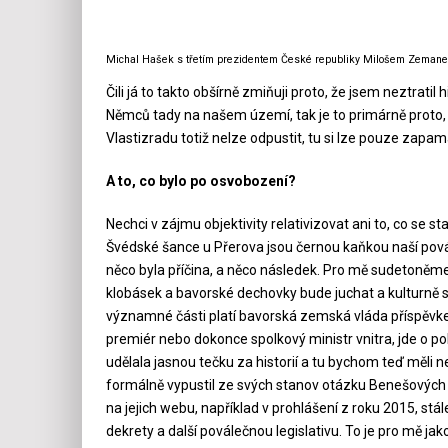
Michal Hašek s třetím prezidentem České republiky Milošem Zeman
Čili já to takto obšírně zmiňuji proto, že jsem neztratil
Němců tady na našem území, tak je to primárně proto,
Vlastizradu totiž nelze odpustit, tu si lze pouze zapam
A to, co bylo po osvobození?
Nechci v zájmu objektivity relativizovat ani to, co se s
Švédské šance u Přerova jsou černou kaňkou naší povál
něco byla příčina, a něco následek. Pro mě sudetoněme
klobásek a bavorské dechovky bude juchat a kulturně sb
významné části platí bavorská zemská vláda příspěvk
premiér nebo dokonce spolkový ministr vnitra, jde o p
udělala jasnou tečku za historií a tu bychom teď mě
formálně vypustil ze svých stanov otázku Benešových d
na jejich webu, například v prohlášení z roku 2015, stá
dekrety a další poválečnou legislativu. To je pro mě ja