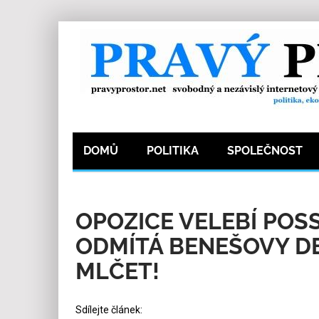
DOMŮ
POLITIKA
SPOLEČNOST
15.5.2026
Redakce
17
Kategorie:
Politika
OPOZICE VELEBÍ POSS
ODMÍTÁ BENEŠOVY DE
MLČET!
Sdílejte článek: