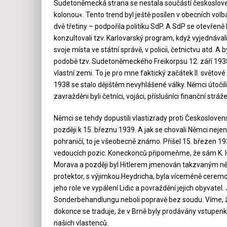
Sudetoněmecká strana se nestala součástí českoslove
kolonou«. Tento trend byl ještě posílen v obecních vol
dvě třetiny – podpořila politiku SdP. A SdP se otevřeně h
konzultovali tzv. Karlovarský program, když vyjednával
svoje místa ve státní správě, v policii, četnictvu atd. A
podobě tzv. Sudetoněmeckého Freikorpsu 12. září 193
vlastní zemi. To je pro mne faktický začátek II. světové
1938 se stalo dějištěm nevyhlášené války. Němci útočil
zavražděni byli četníci, vojáci, příslušníci finanční stráže i
Němci se tehdy dopustili vlastizrady proti Českoslovens
později k 15. březnu 1939. A jak se chovali Němci neje
pohraničí, to je všeobecně známo. Přišel 15. březen 1
vedoucích pozic. Koneckonců připomeňme, že sám K. H
Morava a později byl Hitlerem jmenován takzvaným n
protektor, s výjimkou Heydricha, byla víceméně ceremon
jeho role ve vypálení Lidic a povraždění jejich obyvate
Sonderbehandlungu neboli popravě bez soudu. Víme, že
dokonce se traduje, že v Brně byly prodávány vstupenky
našich vlastenců.