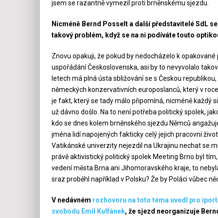
jsem se razantně vymezil proti brněnskému sjezdu.
Nicméně Bernd Posselt a další představitelé SdL se 
takový problém, když se na ni podíváte touto optik
Znovu opakuji, že pokud by nedocházelo k opakované 
uspořádání Československa, asi by to nevyvolalo takové
letech má plná ústa sbližování se s Českou republikou,
německých konzervativních europoslanců, který v roce 
je fakt, který se tady málo připomíná, nicméně každý s
už dávno došlo. Na to není potřeba politický spolek, j
kdo se dnes kolem brněnského sjezdu Němců angažuje 
jména lidí napojených fakticky celý jejich pracovní živ
Vatikánské univerzity nejezdil na Ukrajinu nechat se m
právě aktivistický politický spolek Meeting Brno byl 
vedení města Brna ani Jihomoravského kraje, to nebyla
sraz proběhl například v Polsku? Že by Poláci vůbec něc
V nedávném
rozhovoru na toto téma uvedl pro ipor
svobodu Emil Kulfánek
, že sjezd neorganizuje Bern