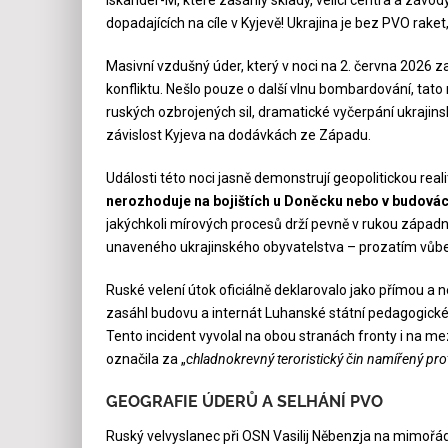
dopadajících na cíle v Kyjevě! Ukrajina je bez PVO rake
Masivní vzdušný úder, který v noci na 2. června 2026 zas
konfliktu. Nešlo pouze o další vlnu bombardování, tat
ruských ozbrojených sil, dramatické vyčerpání ukrajin
závislost Kyjeva na dodávkách ze Západu.
Události této noci jasně demonstrují geopolitickou reali
nerozhoduje na bojištích u Doněcku nebo v budovách
jakýchkoli mírových procesů drží pevně v rukou západní
unaveného ukrajinského obyvatelstva – prozatím vůb
Ruské velení útok oficiálně deklarovalo jako přímou a
zasáhl budovu a internát Luhanské státní pedagogické 
Tento incident vyvolal na obou stranách fronty i na me
označila za „
chladnokrevný teroristický čin namířený pro
GEOGRAFIE ÚDERŮ A SELHÁNÍ PVO
Ruský velvyslanec při OSN Vasilij Něbenzja na mimořád