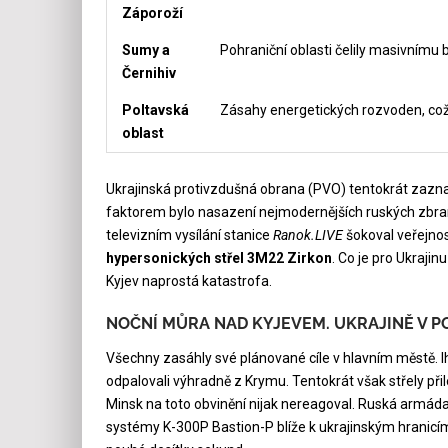
Záporoží
Sumy a
Pohraniční oblasti čelily masivní
Černihiv
Poltavská
Zásahy energetických rozvoden, co
oblast
Ukrajinská protivzdušná obrana (PVO) tentokrát zazna
faktorem bylo nasazení nejmodernějších ruských zbraní 
televizním vysílání stanice
Ranok.LIVE
šokoval veřejnos
hypersonických střel 3M22 Zirkon
. Co je pro Ukrajin
Kyjev naprostá katastrofa.
NOČNÍ MŮRA NAD KYJEVEM. UKRAJINĚ V P
Všechny zasáhly své plánované cíle v hlavním městě. I
odpalovali výhradně z Krymu. Tentokrát však střely př
Minsk na toto obvinění nijak nereagoval. Ruská armád
systémy K-300P Bastion-P blíže k ukrajinským hranicím 