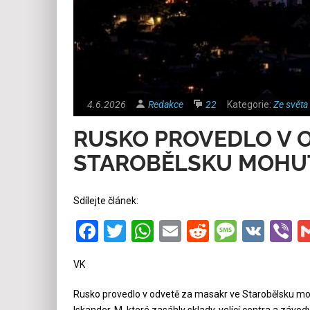
4.6.2026
Redakce
22
Kategorie:
Ze světa
RUSKO PROVEDLO V 
STAROBĚLSKU MOHUT
Sdílejte článek:
Facebook
Twitter
WhatsApp
Email
Reddit
Messa
VK
V
VK
Rusko provedlo v odvetě za masakr ve Starobělsku moh
Iskander-M, které zasáhly sklady, velící centra a závo