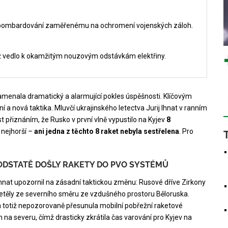
mu bombardování zaměřenému na ochromení vojenských záloh.
ž vedlo k okamžitým nouzovým odstávkám elektřiny.
menala dramatický a alarmující pokles úspěšnosti. Klíčovým
a nová taktika. Mluvčí ukrajinského letectva Jurij Ihnat v ranním
t přiznáním, že Rusko v první vlně vypustilo na Kyjev
8
u nejhorší –
ani jedna z těchto 8 raket nebyla sestřelena
. Pro
ODSTATĚ DOŠLY RAKETY DO PVO SYSTÉMŮ
hnat upozornil na zásadní taktickou změnu: Rusové dříve Zirkony
iletěly ze severního směru ze vzdušného prostoru Běloruska.
a totiž nepozorovaně přesunula mobilní pobřežní raketové
na severu, čímž drasticky zkrátila čas varování pro Kyjev na