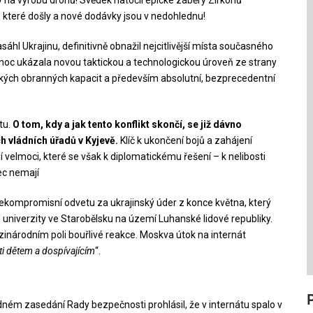
t, které došly a nové dodávky jsou v nedohlednu!
áhl Ukrajinu, definitivně obnažil nejcitlivější místa současného
o noc ukázala novou taktickou a technologickou úroveň ze strany
ských obranných kapacit a především absolutní, bezprecedentní
tu.
O tom, kdy a jak tento konflikt skončí, se již dávno
 vládních úřadů v Kyjevě.
Klíč k ukončení bojů a zahájení
 velmoci, které se však k diplomatickému řešení – k nelibosti
ec nemají
 nekompromisní odvetu za ukrajinský úder z konce května, který
univerzity ve Starobělsku na území Luhanské lidové republiky.
zinárodním poli bouřlivé reakce. Moskva útok na internát
ti dětem a dospívajícím
“.
ném zasedání Rady bezpečnosti prohlásil, že v internátu spalo v