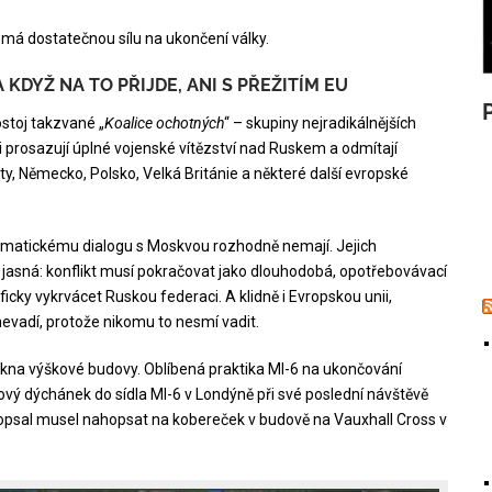
emá dostatečnou sílu na ukončení války.
 KDYŽ NA TO PŘIJDE, ANI S PŘEŽITÍM EU
stoj takzvané „
Koalice ochotných
“ – skupiny nejradikálnějších
ji prosazují úplné vojenské vítězství nad Ruskem a odmítají
y, Německo, Polsko, Velká Británie a některé další evropské
lomatickému dialogu s Moskvou rozhodně nemají. Jejich
e jasná: konflikt musí pokračovat jako dlouhodobá, opotřebovávací
icky vykrvácet Ruskou federaci. A klidně i Evropskou unii,
nevadí, protože nikomu to nesmí vadit.
 okna výškové budovy. Oblíbená praktika MI-6 na ukončování
jový dýchánek do sídla MI-6 v Londýně při své poslední návštěvě
 hopsal musel nahopsat na kobereček v budově na Vauxhall Cross v