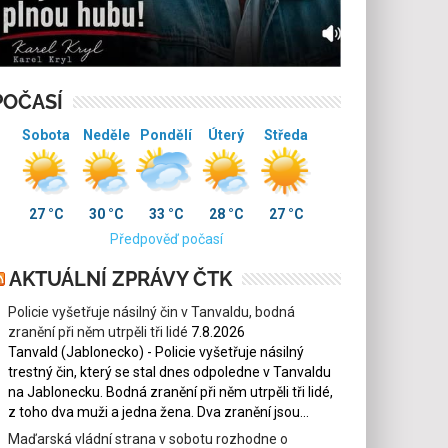
POČASÍ
Sobota
Neděle
Pondělí
Úterý
Středa
27 °C
30 °C
33 °C
28 °C
27 °C
Předpověď počasí
AKTUÁLNÍ ZPRÁVY ČTK
Policie vyšetřuje násilný čin v Tanvaldu, bodná
zranění při něm utrpěli tři lidé
7.8.2026
Tanvald (Jablonecko) - Policie vyšetřuje násilný
trestný čin, který se stal dnes odpoledne v Tanvaldu
na Jablonecku. Bodná zranění při něm utrpěli tři lidé,
z toho dva muži a jedna žena. Dva zranění jsou...
Maďarská vládní strana v sobotu rozhodne o