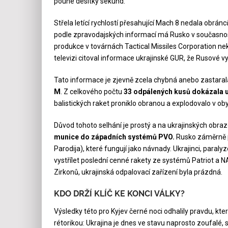
pouhé desítky sekund.
Střela letící rychlostí přesahující Mach 8 nedala obránců
podle zpravodajských informací má Rusko v současno
produkce v továrnách Tactical Missiles Corporation nek
televizi citoval informace ukrajinské GUR, že Rusové vy
Tato informace je zjevně zcela chybná anebo zastaralá.
M
. Z celkového počtu
33 odpálených kusů dokázala u
balistických raket proniklo obranou a explodovalo v oby
Důvod tohoto selhání je prostý a na ukrajinských obra
munice do západních systémů PVO.
Rusko záměrně po
Parodija), které fungují jako návnady. Ukrajinci, paral
vystřílet poslední cenné rakety ze systémů Patriot a 
Zirkonů, ukrajinská odpalovací zařízení byla prázdná.
KDO DRŽÍ KLÍČ KE KONCI VÁLKY?
Výsledky této pro Kyjev černé noci odhalily pravdu, kt
rétorikou: Ukrajina je dnes ve stavu naprosto zoufalé, 