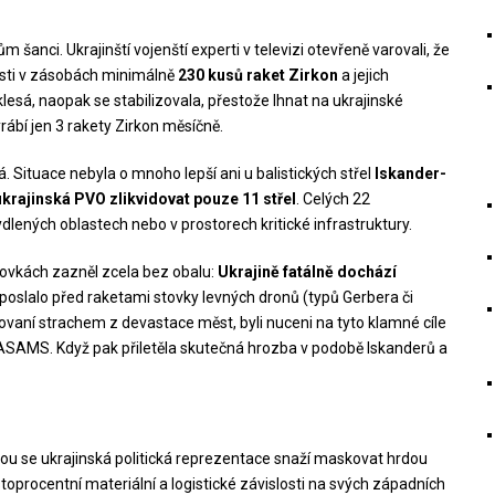
m šanci. Ukrajinští vojenští experti v televizi otevřeně varovali, že
sti v zásobách minimálně
230 kusů raket Zirkon
a jejich
lesá, naopak se stabilizovala, přestože Ihnat na ukrajinské
rábí jen 3 rakety Zirkon měsíčně.
 Situace nebyla o mnoho lepší ani u balistických střel
Iskander-
krajinská PVO zlikvidovat pouze 11 střel
. Celých 22
dlených oblastech nebo v prostorech kritické infrastruktury.
zovkách zazněl zcela bez obalu:
Ukrajině fatálně dochází
slalo před raketami stovky levných dronů (typů Gerbera či
yzovaní strachem z devastace měst, byli nuceni na tyto klamné cíle
NASAMS. Když pak přiletěla skutečná hrozba v podobě Iskanderů a
erou se ukrajinská politická reprezentace snaží maskovat hrdou
stoprocentní materiální a logistické závislosti na svých západních