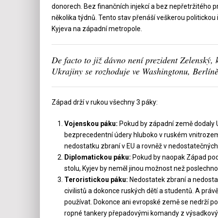
donorech. Bez finančních injekcí a bez nepřetržitého 
několika týdnů. Tento stav přenáší veškerou politicko
Kyjeva na západní metropole.
De facto to již dávno není prezident Zelenský
Ukrajiny se rozhoduje ve Washingtonu, Berlíně
Západ drží v rukou všechny 3 páky:
Vojenskou páku:
Pokud by západní země dodaly U
bezprecedentní údery hluboko v ruském vnitrozemí,
nedostatku zbraní v EU a rovněž v nedostatečnýc
Diplomatickou páku:
Pokud by naopak Západ podm
stolu, Kyjev by neměl jinou možnost než poslechno
Teroristickou páku:
Nedostatek zbraní a nedostat
civilistů a dokonce ruských dětí a studentů. A pr
používat. Dokonce ani evropské země se nedrží p
ropné tankery přepadovými komandy z výsadkovýc