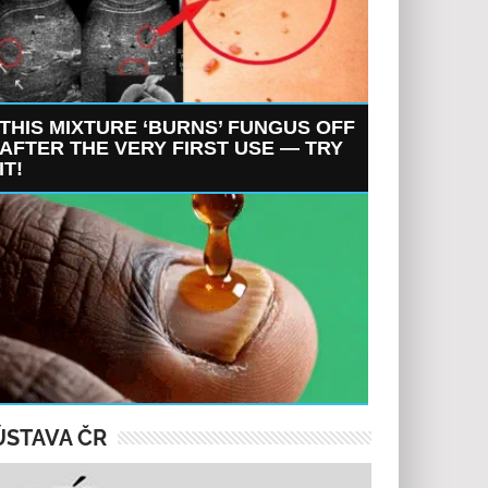
THIS MIXTURE ‘BURNS’ FUNGUS OFF
AFTER THE VERY FIRST USE — TRY
IT!
ÚSTAVA ČR