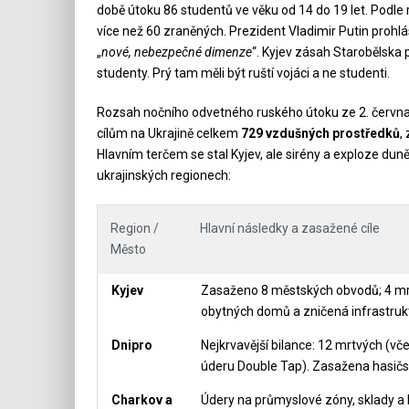
době útoku 86 studentů ve věku od 14 do 19 let. Podle 
více než 60 zraněných. Prezident Vladimir Putin prohlás
„
nové, nebezpečné dimenze
“. Kyjev zásah Starobělska po
studenty. Prý tam měli být ruští vojáci a ne studenti.
Rozsah nočního odvetného ruského útoku ze 2. června š
cílům na Ukrajině celkem
729 vzdušných prostředků
,
Hlavním terčem se stal Kyjev, ale sirény a exploze dun
ukrajinských regionech:
Region /
Hlavní následky a zasažené cíle
Město
Kyjev
Zasaženo 8 městských obvodů; 4 mrtví
obytných domů a zničená infrastruk
Dnipro
Nejkrvavější bilance: 12 mrtvých (v
úderu Double Tap). Zasažena hasičsk
Charkov a
Údery na průmyslové zóny, sklady a lo