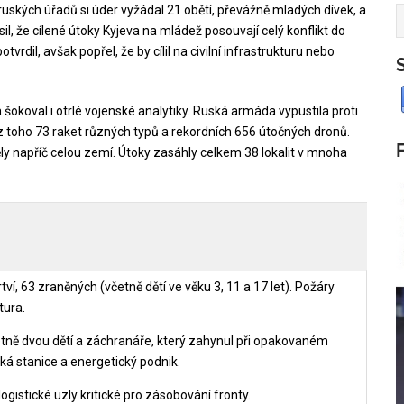
ruských úřadů si úder vyžádal 21 obětí, převážně mladých dívek, a
il, že cílené útoky Kyjeva na mládež posouvají celý konflikt do
tvrdil, avšak popřel, že by cílil na civilní infrastrukturu nebo
okoval i otrlé vojenské analytiky. Ruská armáda vypustila proti
 z toho 73 raket různých typů a rekordních 656 útočných dronů.
ěly napříč celou zemí. Útoky zasáhly celkem 38 lokalit v mnoha
, 63 zraněných (včetně dětí ve věku 3, 11 a 17 let). Požáry
tura.
četně dvou dětí a záchranáře, který zahynul při opakovaném
á stanice a energetický podnik.
gistické uzly kritické pro zásobování fronty.