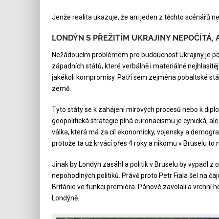
Jenže realita ukazuje, že ani jeden z těchto scénářů n
LONDÝN S PŘEŽITÍM UKRAJINY NEPOČÍTÁ, A
Nežádoucím problémem pro budoucnost Ukrajiny je po
západních států, které verbálně i materiálně nejhlasitě
jakékoli kompromisy. Patří sem zejména pobaltské stát
země.
Tyto státy se k zahájení mírových procesů nebo k dip
geopolitická strategie plná euronacismu je cynická, al
válka, která má za cíl ekonomicky, vojensky a demograf
protože ta už krvácí přes 4 roky a nikomu v Bruselu to 
Jinak by Londýn zasáhl a politik v Bruselu by vypadl z
nepohodlných politiků. Právě proto Petr Fiala šel na ča
Británie ve funkci premiéra. Pánové zavolali a vrchní
Londýně.