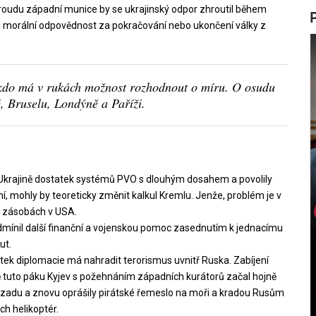
proudu západní munice by se ukrajinský odpor zhroutil během
u i morální odpovědnost za pokračování nebo ukončení války z
, kdo má v rukách možnost rozhodnout o míru. O osudu
, Bruselu, Londýně a Paříži.
krajině dostatek systémů PVO s dlouhým dosahem a povolily
 mohly by teoreticky změnit kalkul Kremlu. Jenže, problém je v
h zásobách v USA.
ínil další finanční a vojenskou pomoc zasednutím k jednacímu
ut.
ek diplomacie má nahradit terorismus uvnitř Ruska. Zabíjení
ávě tuto páku Kyjev s požehnáním západních kurátorů začal hojně
ozadu a znovu oprášily pirátské řemeslo na moři a kradou Rusům
h helikoptér.