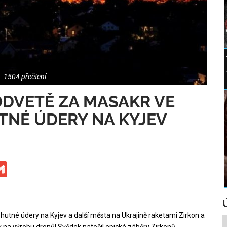
1504 přečtení
ODVETĚ ZA MASAKR VE
NÉ ÚDERY NA KYJEV
ge
iber
Gmail
utné údery na Kyjev a další města na Ukrajině raketami Zirkon a
dy na výrobu dronů! Svědek natočil epické záběry Zirkonů