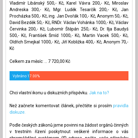
Vladimír Libánský 500,- Kč, Karel Vávra 200,- Kč, Miroslav
Andreska 300,- Kč, Mgr. Luděk Tesarčík 200,- Kč, Jan
Procházka 500,- Kč, ing. Jan Dvořák 100,- Kč, Anonym 50,- Kč,
David Bezděk 50,- Kč, RNDr. Václav Vohánka 1000,- Kč, Václav
Červinka 200,- Kč, Lubomír Štěpán 250,- Kč, Dr. Ilja Baudyš
500,- Kč, František Šmíd 1000,- Kč, Martin Vacek 500,- Kč,
Oldřich Smejkal 1000,- Kč, Jiří Kobližka 400,- Kč, Anonym 70,-
Kč
Celkem za měsíc: ... 7 720,00 Kč
Vybráno 17.00%
Chci vlastní ikonu u diskuzních příspěvku.
Jak na to?
Než začnete komentovat článek, přečtěte si prosím
pravidla
diskuze.
Podle českých zákonů jsme povinni na žádost orgánů činných
v trestním řízení poskytnout veškeré informace o vás
shromážděné systémem (IP adresa, pošta, vaše příspěvky