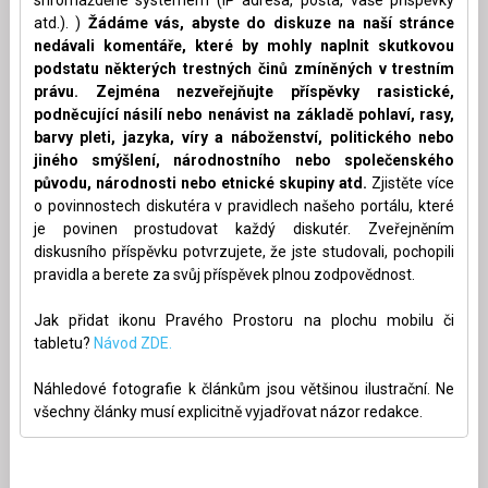
atd.). )
Žádáme vás, abyste do diskuze na naší stránce
nedávali komentáře, které by mohly naplnit skutkovou
podstatu některých trestných činů zmíněných v trestním
právu. Zejména nezveřejňujte příspěvky rasistické,
podněcující násilí nebo nenávist na základě pohlaví, rasy,
barvy pleti, jazyka, víry a náboženství, politického nebo
jiného smýšlení, národnostního nebo společenského
původu, národnosti nebo etnické skupiny atd.
Zjistěte více
o povinnostech diskutéra v pravidlech našeho portálu, které
je povinen prostudovat každý diskutér. Zveřejněním
diskusního příspěvku potvrzujete, že jste studovali, pochopili
pravidla a berete za svůj příspěvek plnou zodpovědnost.
Jak přidat ikonu Pravého Prostoru na plochu mobilu či
tabletu?
Návod ZDE.
Náhledové fotografie k článkům jsou většinou ilustrační. Ne
všechny články musí explicitně vyjadřovat názor redakce.