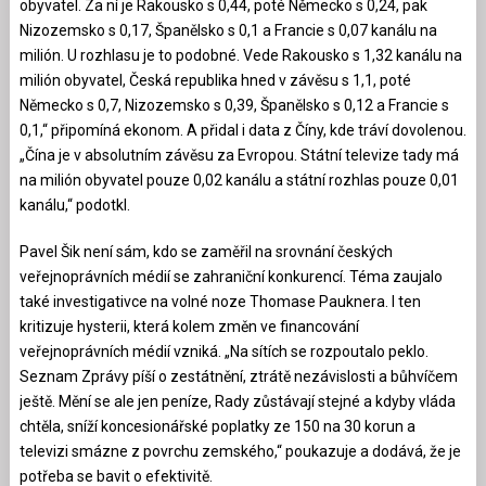
obyvatel. Za ní je Rakousko s 0,44, poté Německo s 0,24, pak
Nizozemsko s 0,17, Španělsko s 0,1 a Francie s 0,07 kanálu na
milión. U rozhlasu je to podobné. Vede Rakousko s 1,32 kanálu na
milión obyvatel, Česká republika hned v závěsu s 1,1, poté
Německo s 0,7, Nizozemsko s 0,39, Španělsko s 0,12 a Francie s
0,1,“ připomíná ekonom. A přidal i data z Číny, kde tráví dovolenou.
„Čína je v absolutním závěsu za Evropou. Státní televize tady má
na milión obyvatel pouze 0,02 kanálu a státní rozhlas pouze 0,01
kanálu,“ podotkl.
Pavel Šik není sám, kdo se zaměřil na srovnání českých
veřejnoprávních médií se zahraniční konkurencí. Téma zaujalo
také investigativce na volné noze Thomase Pauknera. I ten
kritizuje hysterii, která kolem změn ve financování
veřejnoprávních médií vzniká. „Na sítích se rozpoutalo peklo.
Seznam Zprávy píší o zestátnění, ztrátě nezávislosti a bůhvíčem
ještě. Mění se ale jen peníze, Rady zůstávají stejné a kdyby vláda
chtěla, sníží koncesionářské poplatky ze 150 na 30 korun a
televizi smázne z povrchu zemského,“ poukazuje a dodává, že je
potřeba se bavit o efektivitě.