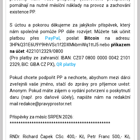
pomáhají na nutné měsíční náklady na provoz a zachování
existence PP.
S úctou a pokorou děkujeme za jakýkoliv příspěvek, který
nám společně pomůže PP dále rozvíjet. Můžete tak učinit
platbou přes
PayPal
, poslat
Bitcoin
na adresu:
3HPkQ31E6U9Y9HhVSc1f2DXMkbmWq1ttJ5 nebo
příkazem
na účet
: 4221012329/0800
(Pro platby ze zahraničí: IBAN: CZ07 0800 0000 0042 2101
2329, BIC: GIBA CZ PX),
QR platby
Pokud chcete podpořit PP a nechcete, abychom mezi dárci
zveřejnili vaše jméno, stačí do zprávy pro příjemce uvést:
Anonym. Pokud máte zájem o vydání potvrzení o poskytnutí
daru (např. pro daňové účely), napište nám na redakční
mail
redakce@pravyprostor.net
Příspěvky za měsíc SRPEN 2026:
**********************************************
RNDr. Richard Čapek CSc. 400,- Kč, Petr Franc 500,- Kč,