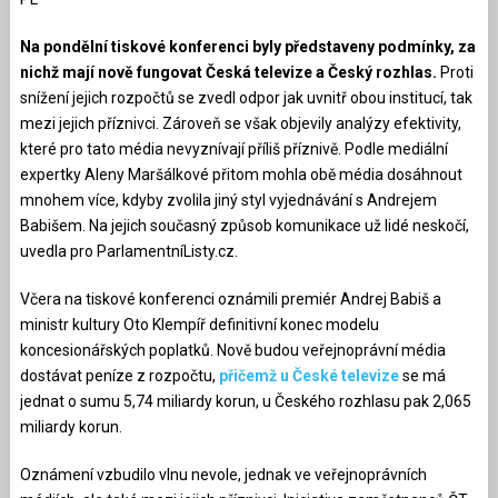
Na pondělní tiskové konferenci byly představeny podmínky, za
nichž mají nově fungovat Česká televize a Český rozhlas.
Proti
snížení jejich rozpočtů se zvedl odpor jak uvnitř obou institucí, tak
mezi jejich příznivci. Zároveň se však objevily analýzy efektivity,
které pro tato média nevyznívají příliš příznivě. Podle mediální
expertky Aleny Maršálkové přitom mohla obě média dosáhnout
mnohem více, kdyby zvolila jiný styl vyjednávání s Andrejem
Babišem. Na jejich současný způsob komunikace už lidé neskočí,
uvedla pro ParlamentníListy.cz.
Včera na tiskové konferenci oznámili premiér Andrej Babiš a
ministr kultury Oto Klempíř definitivní konec modelu
koncesionářských poplatků. Nově budou veřejnoprávní média
dostávat peníze z rozpočtu,
přičemž u České televize
se má
jednat o sumu 5,74 miliardy korun, u Českého rozhlasu pak 2,065
miliardy korun.
Oznámení vzbudilo vlnu nevole, jednak ve veřejnoprávních