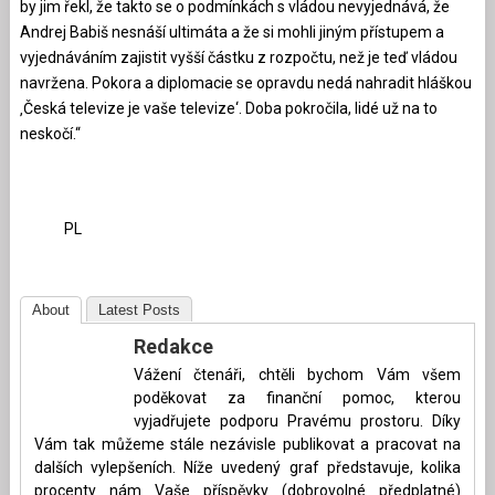
by jim řekl, že takto se o podmínkách s vládou nevyjednává, že
Andrej Babiš nesnáší ultimáta a že si mohli jiným přístupem a
vyjednáváním zajistit vyšší částku z rozpočtu, než je teď vládou
navržena. Pokora a diplomacie se opravdu nedá nahradit hláškou
‚Česká televize je vaše televize‘. Doba pokročila, lidé už na to
neskočí.“
PL
About
Latest Posts
Redakce
Vážení čtenáři, chtěli bychom Vám všem
poděkovat za finanční pomoc, kterou
vyjadřujete podporu Pravému prostoru. Díky
Vám tak můžeme stále nezávisle publikovat a pracovat na
dalších vylepšeních. Níže uvedený graf představuje, kolika
procenty nám Vaše příspěvky (dobrovolné předplatné)