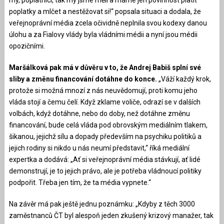
poplatky a mlčet a nestěžovat si!“ popsala situaci a dodala, že
veřejnoprávní média zcela očividně neplnila svou kodexy danou
úlohu a za Fialovy vlády byla vládními médii a nyní jsou médii
opozičními.
Maršálková pak má v důvěru v to, že Andrej Babiš splní své
sliby a změnu financování dotáhne do konce.
„Váží každý krok,
protože si možná mnozí z nás neuvědomují, proti komu jeho
vláda stojí a čemu čelí. Když zklame voliče, odrazí se v dalších
volbách, když dotáhne, nebo do doby, než dotáhne změnu
financování, bude celá vláda pod obrovským mediálním tlakem,
šikanou, jejichž sílu a dopady především na psychiku politiků a
jejich rodiny si nikdo u nás neumí představit,“ říká mediální
expertka a dodává: „Ať si veřejnoprávní média stávkují, ať lidé
demonstrují, je to jejich právo, ale je potřeba vládnoucí politiky
podpořit. Třeba jen tím, že ta média vypnete.“
Na závěr má pak ještě jednu poznámku: „Kdyby z těch 3000
zaměstnanců ČT byl alespoň jeden zkušený krizový manažer, tak