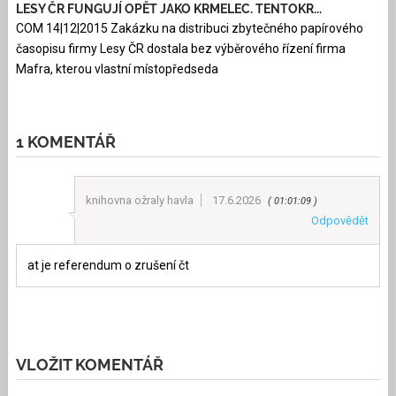
LESY ČR FUNGUJÍ OPĚT JAKO KRMELEC. TENTOKR...
COM 14|12|2015 Zakázku na distribuci zbytečného papírového
časopisu firmy Lesy ČR dostala bez výběrového řízení firma
Mafra, kterou vlastní místopředseda
1 KOMENTÁŘ
knihovna ožraly havla
17.6.2026
01:01:09
Odpovědět
at je referendum o zrušení čt
VLOŽIT KOMENTÁŘ