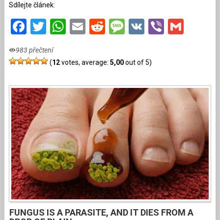
Sdílejte článek:
Facebook
Twitter
WhatsApp
Email
Reddit
Message
VK
Viber
Gmai
983 přečtení
(
12
votes, average:
5,00
out of 5)
FUNGUS IS A PARASITE, AND IT DIES FROM A