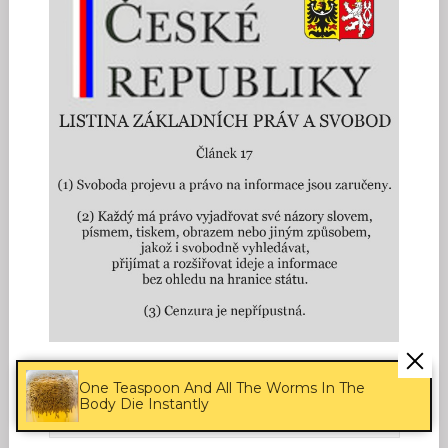
PROHLEDAT WEB
One Teaspoon And All The Worms In The
Body Die Instantly