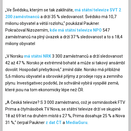
„Ve Švédsku, kterým se tak zaklínáte,
má státní televize SVT 2
200 zaměstnanců
a drží 35 % sledovanost. Švédsko má 10,7
milionu obyvatel a větší rozlohu,“ poukázal Paukner.
Pokračoval Nizozemím,
kde má státní televize NPO
547
zaměstnanců na plný úvazek a drží 37 % sledovanost a to s 18,4
miliony obyvatel
„V Norsku
má státní NRK
3 300 zaměstnanců a drží sledovanost
42 až 47 %. Norsko je extrémně bohaté a může si takový ansámbl
dovolit. Hospodaří přebytkově,“ zmínil dále. Norsko má přibližně
5,6 milionu obyvatel a obrovské příjmy z prodeje ropy a zemního
plynu. Investigativec podotkl, že schválně vybírá vyspělé země,
které jsou na tom ekonomicky lépe než ČR.
„A Česká televize? S 3 000 zaměstnanci, což je osminásobek FTV
Prima a čtyřnásobek TV Nova, se státní televize drží ve skupině
18 až 69 let na druhém místě s 27 %, Prima dosahuje 25 % a Nova
31 %,“ čerpal Paukner
z dat ČT
a
MediaGuru
.