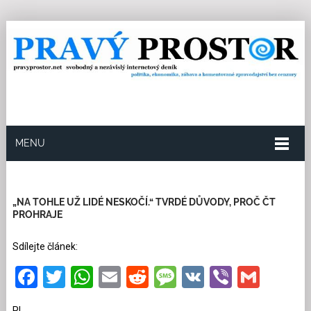
MENU
17.6.2026
Redakce
1
Kategorie:
Ekonomika
983
přečtení
„NA TOHLE UŽ LIDÉ NESKOČÍ.“ TVRDÉ DŮVODY, PROČ ČT
PROHRAJE
Sdílejte článek:
Facebook
Twitter
WhatsApp
Email
Reddit
Message
VK
Viber
Gmai
PL