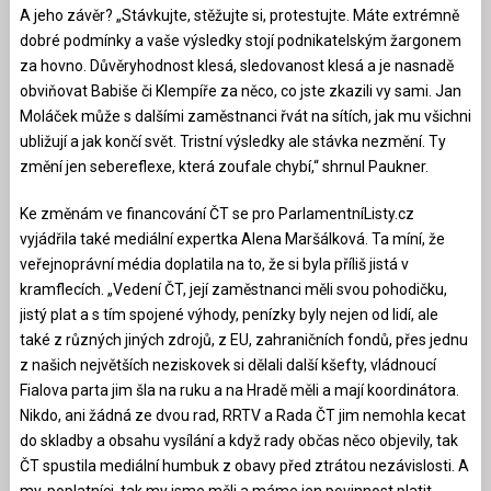
A jeho závěr? „Stávkujte, stěžujte si, protestujte. Máte extrémně
dobré podmínky a vaše výsledky stojí podnikatelským žargonem
za hovno. Důvěryhodnost klesá, sledovanost klesá a je nasnadě
obviňovat Babiše či Klempíře za něco, co jste zkazili vy sami. Jan
Moláček může s dalšími zaměstnanci řvát na sítích, jak mu všichni
ubližují a jak končí svět. Tristní výsledky ale stávka nezmění. Ty
změní jen sebereflexe, která zoufale chybí,“ shrnul Paukner.
Ke změnám ve financování ČT se pro ParlamentníListy.cz
vyjádřila také mediální expertka Alena Maršálková. Ta míní, že
veřejnoprávní média doplatila na to, že si byla příliš jistá v
kramflecích. „Vedení ČT, její zaměstnanci měli svou pohodičku,
jistý plat a s tím spojené výhody, penízky byly nejen od lidí, ale
také z různých jiných zdrojů, z EU, zahraničních fondů, přes jednu
z našich největších neziskovek si dělali další kšefty, vládnoucí
Fialova parta jim šla na ruku a na Hradě měli a mají koordinátora.
Nikdo, ani žádná ze dvou rad, RRTV a Rada ČT jim nemohla kecat
do skladby a obsahu vysílání a když rady občas něco objevily, tak
ČT spustila mediální humbuk z obavy před ztrátou nezávislosti. A
my, poplatníci, tak my jsme měli a máme jen povinnost platit