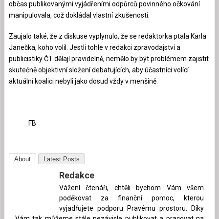
občas publikovanými vyjádřeními odpůrců povinného očkování
manipulovala, což dokládal vlastní zkušeností.
Zaujalo také, že z diskuse vyplynulo, že se redaktorka ptala Karla
Janečka, koho volil. Jestli tohle v redakci zpravodajství a
publicistiky ČT dělají pravidelně, nemělo by být problémem zajistit
skutečně objektivní složení debatujících, aby účastníci volící
aktuální koalici nebyli jako dosud vždy v menšině.
FB
About
Latest Posts
Redakce
Vážení čtenáři, chtěli bychom Vám všem
poděkovat za finanční pomoc, kterou
vyjadřujete podporu Pravému prostoru. Díky
Vám tak můžeme stále nezávisle publikovat a pracovat na