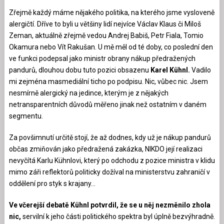
Zřejmě každý máme nějakého politika, na kterého jsme vysloveně
alergičtí. Dříve to byli u většiny lidí nejvíce Václav Klaus či Miloš
Zeman, aktuálně zřejmě vedou Andrej Babiš, Petr Fiala, Tomio
Okamura nebo Vít Rakušan. U mě měl od té doby, co poslední den
ve funkci podepsal jako ministr obrany nákup předražených
pandurů, dlouhou dobu tuto pozici obsazenu
Karel Kühnl.
Vadilo
mi zejména masmediální ticho po podpisu. Nic, vůbec nic. Jsem
nesmírně alergický na jedince, kterým je z nějakých
netransparentních důvodů měřeno jinak než ostatním v daném
segmentu.
Za povšimnutí určitě stojí, že až dodnes, kdy už je nákup pandurů
občas zmiňován jako předražená zakázka, NIKDO její realizaci
nevyčítá Karlu Kühnlovi, který po odchodu z pozice ministra v klidu
mimo záři reflektorů politicky dožíval na ministerstvu zahraničí v
oddělení pro styk s krajany…
Ve včerejší debatě Kühnl potvrdil, že se u něj nezměnilo zhola
nic,
servilní k jeho části politického spektra byl úplně bezvýhradně.