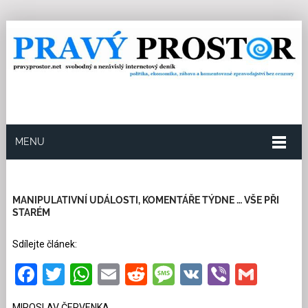
MENU
27.4.2026
Redakce
3
Kategorie:
Politika
1412
přečtení
MANIPULATIVNÍ UDÁLOSTI, KOMENTÁŘE TÝDNE … VŠE PŘI
STARÉM
Sdílejte článek:
Facebook
Twitter
WhatsApp
Email
Reddit
Message
VK
Viber
Gmai
MIROSLAV ČERVENKA