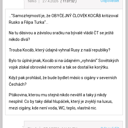
Odpovědět
ferko
27.4.2026
11:07:52
…“Samozřejmostí je, že OBYČEJNÝ ČLOVĚK KOCÁB kritizoval
Rusko a Filipa Turka“…
Na tu děsivou a závislou sračku na bývalé vládě ČT se ještě
někdo dívá?
Trouba Kocáb, který údajně vyhnal Rusy z naší republiky?
Bylo to úplně jinak, Kocáb si na údajném „vyhnání“ Sovětských
vojsk získal obrovské renomé a tak se dostal ke korýtku.
Když pak prohlásil, že bude bydlet měsíc s cigány v severních
Čechách?
Ptákovina, kterou mu stejně nikdo nevěřil a taky ji nikdy
nesplnil. Co by taky dělal hlupáček, který je zvyklý na luxus,
mezi cigány, kde není voda, WC, teplo, vlastně nic.