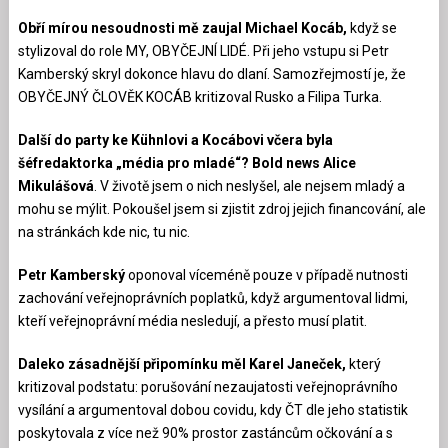
Obří mírou nesoudnosti mě zaujal Michael Kocáb,
když se
stylizoval do role MY, OBYČEJNÍ LIDÉ. Při jeho vstupu si Petr
Kamberský skryl dokonce hlavu do dlaní. Samozřejmostí je, že
OBYČEJNÝ ČLOVĚK KOCÁB kritizoval Rusko a Filipa Turka.
Další do party ke Kühnlovi a Kocábovi včera byla
šéfredaktorka „média pro mladé“? Bold news Alice
Mikulášová
. V životě jsem o nich neslyšel, ale nejsem mladý a
mohu se mýlit. Pokoušel jsem si zjistit zdroj jejich financování, ale
na stránkách kde nic, tu nic.
Petr Kamberský
oponoval víceméně pouze v případě nutnosti
zachování veřejnoprávních poplatků, když argumentoval lidmi,
kteří veřejnoprávní média nesledují, a přesto musí platit.
Daleko zásadnější připomínku měl Karel Janeček,
který
kritizoval podstatu: porušování nezaujatosti veřejnoprávního
vysílání a argumentoval dobou covidu, kdy ČT dle jeho statistik
poskytovala z více než 90% prostor zastáncům očkování a s