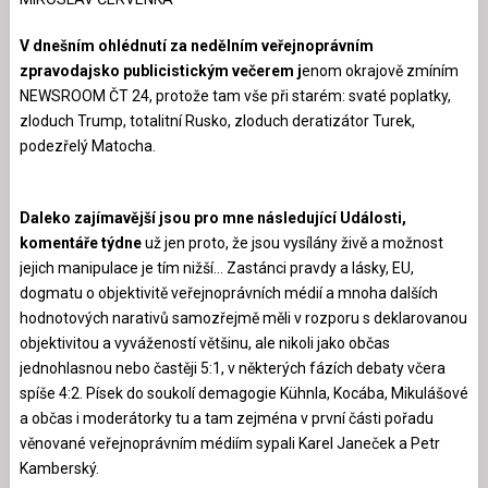
V dnešním ohlédnutí za nedělním veřejnoprávním
zpravodajsko publicistickým večerem j
enom okrajově zmíním
NEWSROOM ČT 24, protože tam vše při starém: svaté poplatky,
zloduch Trump, totalitní Rusko, zloduch deratizátor Turek,
podezřelý Matocha.
Daleko zajímavější jsou pro mne následující Události,
komentáře týdne
už jen proto, že jsou vysílány živě a možnost
jejich manipulace je tím nižší… Zastánci pravdy a lásky, EU,
dogmatu o objektivitě veřejnoprávních médií a mnoha dalších
hodnotových narativů samozřejmě měli v rozporu s deklarovanou
objektivitou a vyvážeností většinu, ale nikoli jako občas
jednohlasnou nebo častěji 5:1, v některých fázích debaty včera
spíše 4:2. Písek do soukolí demagogie Kühnla, Kocába, Mikulášové
a občas i moderátorky tu a tam zejména v první části pořadu
věnované veřejnoprávním médiím sypali Karel Janeček a Petr
Kamberský.