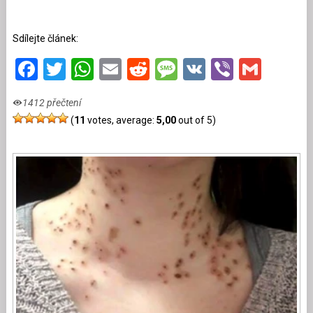
Sdílejte článek:
Facebook
Twitter
WhatsApp
Email
Reddit
Message
VK
Viber
Gmai
1412 přečtení
(
11
votes, average:
5,00
out of 5)