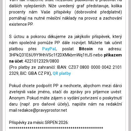
dalších vylepšeních. Níže uvedený graf představuje, kolika
procenty nám Vaše příspěvky (dobrovolné předplatné)
pomáhají na nutné měsíční náklady na provoz a zachování
existence PP.
S úctou a pokorou děkujeme za jakýkoliv příspěvek, který
nám společně pomůže PP dále rozvíjet. Můžete tak učinit
platbou přes
PayPal
, poslat
Bitcoin
na adresu:
3HPkQ31E6U9Y9HhVSc1f2DXMkbmWq1ttJ5 nebo
příkazem
na účet
: 4221012329/0800
(Pro platby ze zahraničí: IBAN: CZ07 0800 0000 0042 2101
2329, BIC: GIBA CZ PX),
QR platby
Pokud chcete podpořit PP a nechcete, abychom mezi dárci
zveřejnili vaše jméno, stačí do zprávy pro příjemce uvést:
Anonym. Pokud máte zájem o vydání potvrzení o poskytnutí
daru (např. pro daňové účely), napište nám na redakční
mail
redakce@pravyprostor.net
Příspěvky za měsíc SRPEN 2026:
**********************************************