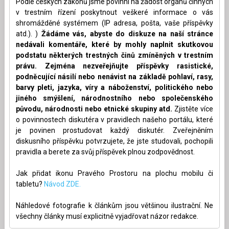
Podle českých zákonů jsme povinni na žádost orgánů činných
v trestním řízení poskytnout veškeré informace o vás
shromážděné systémem (IP adresa, pošta, vaše příspěvky
atd.). )
Žádáme vás, abyste do diskuze na naší stránce
nedávali komentáře, které by mohly naplnit skutkovou
podstatu některých trestných činů zmíněných v trestním
právu. Zejména nezveřejňujte příspěvky rasistické,
podněcující násilí nebo nenávist na základě pohlaví, rasy,
barvy pleti, jazyka, víry a náboženství, politického nebo
jiného smýšlení, národnostního nebo společenského
původu, národnosti nebo etnické skupiny atd.
Zjistěte více
o povinnostech diskutéra v pravidlech našeho portálu, které
je povinen prostudovat každý diskutér. Zveřejněním
diskusního příspěvku potvrzujete, že jste studovali, pochopili
pravidla a berete za svůj příspěvek plnou zodpovědnost.
Jak přidat ikonu Pravého Prostoru na plochu mobilu či
tabletu?
Návod ZDE.
Náhledové fotografie k článkům jsou většinou ilustrační. Ne
všechny články musí explicitně vyjadřovat názor redakce.