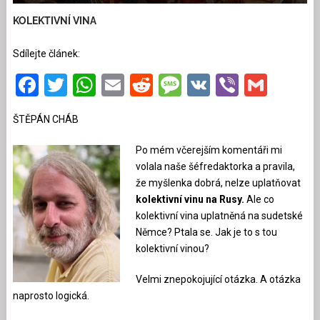
KOLEKTIVNÍ VINA
Sdílejte článek:
Facebook
Twitter
WhatsApp
Email
Reddit
Message
VK
Viber
Gmai
ŠTĚPÁN CHÁB
Po mém včerejším komentáři mi
volala naše šéfredaktorka a pravila,
že myšlenka dobrá, nelze uplatňovat
kolektivní vinu na Rusy.
Ale co
kolektivní vina uplatněná na sudetské
Němce? Ptala se. Jak je to s tou
kolektivní vinou?
Velmi znepokojující otázka. A otázka
naprosto logická.