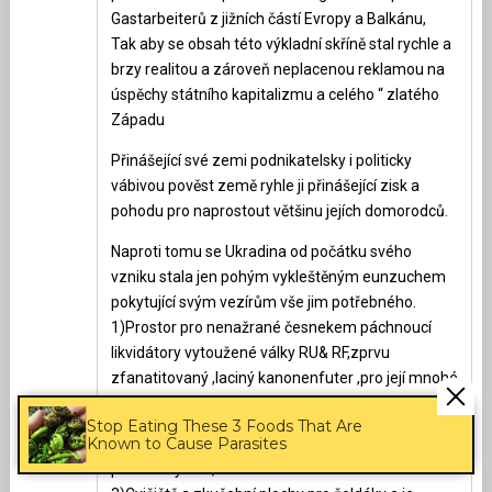
Gastarbeiterů z jižních částí Evropy a Balkánu,
Tak aby se obsah této výkladní skříně stal rychle a
brzy realitou a zároveň neplacenou reklamou na
úspěchy státního kapitalizmu a celého “ zlatého
Západu
Přinášející své zemi podnikatelsky i politicky
vábivou pověst země ryhle ji přinášející zisk a
pohodu pro naprostout většinu jejích domorodců.
Naproti tomu se Ukradina od počátku svého
vzniku stala jen pohým vykleštěným eunzuchem
pokytující svým vezírům vše jim potřebného.
1)Prostor pro nenažrané česnekem páchnoucí
likvidátory vytoužené války RU& RF,zprvu
zfanatitovaný ,laciný kanonenfuter ,pro její mnohé
fanatické účastníky místo posledního odpočinku.
Stop Eating These 3 Foods That Are
Known to Cause Parasites
2)Bonanzou pro domácí či zahraniční zlatokopy s
plánem vytěžit,zavalit.