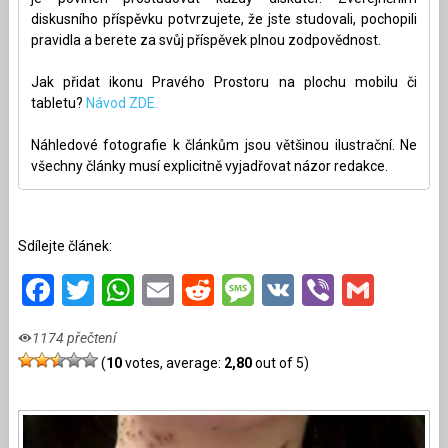
diskusního příspěvku potvrzujete, že jste studovali, pochopili
pravidla a berete za svůj příspěvek plnou zodpovědnost.
Jak přidat ikonu Pravého Prostoru na plochu mobilu či
tabletu?
Návod ZDE.
Náhledové fotografie k článkům jsou většinou ilustrační. Ne
všechny články musí explicitně vyjadřovat názor redakce.
Sdílejte článek:
Facebook
Twitter
WhatsApp
Email
Reddit
Message
VK
Viber
Gmai
1174 přečtení
(
10
votes, average:
2,80
out of 5)