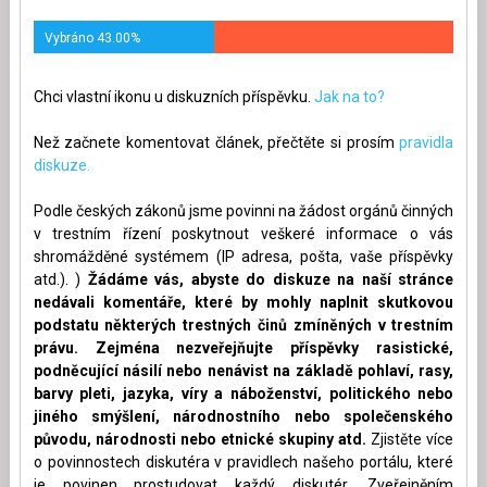
Vybráno 43.00%
Chci vlastní ikonu u diskuzních příspěvku.
Jak na to?
Než začnete komentovat článek, přečtěte si prosím
pravidla
diskuze.
Podle českých zákonů jsme povinni na žádost orgánů činných
v trestním řízení poskytnout veškeré informace o vás
shromážděné systémem (IP adresa, pošta, vaše příspěvky
atd.). )
Žádáme vás, abyste do diskuze na naší stránce
nedávali komentáře, které by mohly naplnit skutkovou
podstatu některých trestných činů zmíněných v trestním
právu. Zejména nezveřejňujte příspěvky rasistické,
podněcující násilí nebo nenávist na základě pohlaví, rasy,
barvy pleti, jazyka, víry a náboženství, politického nebo
jiného smýšlení, národnostního nebo společenského
původu, národnosti nebo etnické skupiny atd.
Zjistěte více
o povinnostech diskutéra v pravidlech našeho portálu, které
je povinen prostudovat každý diskutér. Zveřejněním