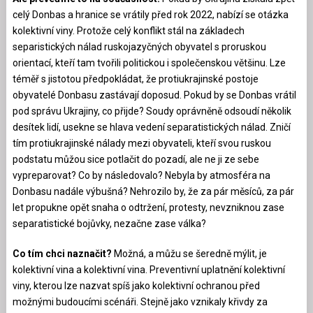
celý Donbas a hranice se vrátily před rok 2022, nabízí se otázka
kolektivní viny. Protože celý konflikt stál na základech
separistických nálad ruskojazyčných obyvatel s proruskou
orientací, kteří tam tvořili politickou i společenskou většinu. Lze
téměř s jistotou předpokládat, že protiukrajinské postoje
obyvatelé Donbasu zastávají doposud. Pokud by se Donbas vrátil
pod správu Ukrajiny, co přijde? Soudy oprávněně odsoudí několik
desítek lidí, usekne se hlava vedení separatistických nálad. Zničí
tím protiukrajinské nálady mezi obyvateli, kteří svou ruskou
podstatu můžou sice potlačit do pozadí, ale ne ji ze sebe
vypreparovat? Co by následovalo? Nebyla by atmosféra na
Donbasu nadále výbušná? Nehrozilo by, že za pár měsíců, za pár
let propukne opět snaha o odtržení, protesty, nevzniknou zase
separatistické bojůvky, nezačne zase válka?
Co tím chci naznačit?
Možná, a můžu se šeredně mýlit, je
kolektivní vina a kolektivní vina. Preventivní uplatnění kolektivní
viny, kterou lze nazvat spíš jako kolektivní ochranou před
možnými budoucími scénáři. Stejně jako vznikaly křivdy za