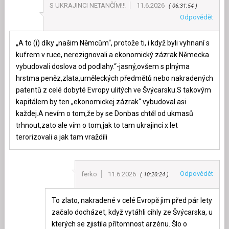
S UKRAJINCI NETANČÍM!!!
11.6.2026
06:31:54
Odpovědět
„A to (i) díky „našim Němcům“, protože ti, i když byli vyhnaní s
kufrem v ruce, nerezignovali a ekonomický zázrak Německa
vybudovali doslova od podlahy.“-jasný,ovšem s plnýma
hrstma peněz,zlata,uměleckých předmětů nebo nakradených
patentů z celé dobyté Evropy ulitých ve Švýcarsku.S takovým
kapitálem by ten „ekonomickej zázrak“ vybudoval asi
každej.A nevím o tom,že by se Donbas chtěl od ukmasů
trhnout,zato ale vím o tom,jak to tam ukrajinci x let
terorizovali a jak tam vraždili
Odpovědět
ferko
11.6.2026
10:20:24
To zlato, nakradené v celé Evropě jim před pár lety
začalo docházet, když vytáhli cihly ze Švýcarska, u
kterých se zjistila přítomnost arzénu. Šlo o