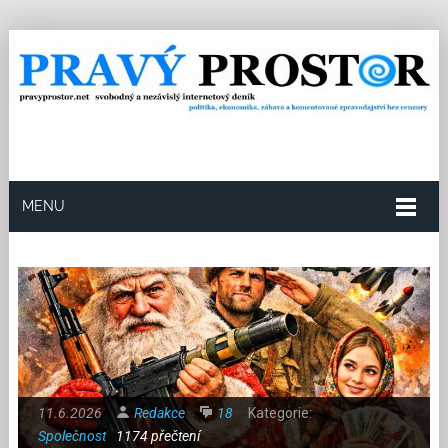
MENU
11.6.2026
Redakce
18
Kategorie:
Společnost
1174 přečtení