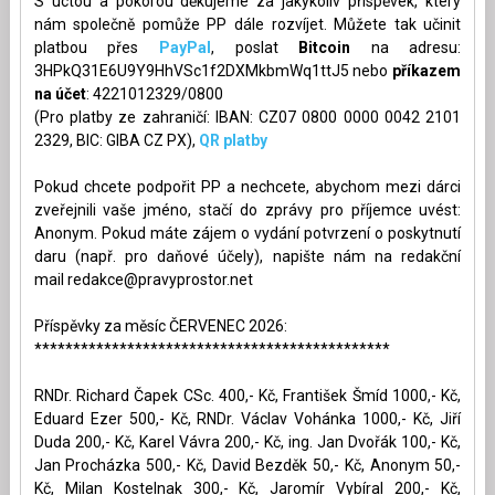
S úctou a pokorou děkujeme za jakýkoliv příspěvek, který
nám společně pomůže PP dále rozvíjet. Můžete tak učinit
platbou přes
PayPal
, poslat
Bitcoin
na adresu:
3HPkQ31E6U9Y9HhVSc1f2DXMkbmWq1ttJ5 nebo
příkazem
na účet
: 4221012329/0800
(Pro platby ze zahraničí: IBAN: CZ07 0800 0000 0042 2101
2329, BIC: GIBA CZ PX),
QR platby
Pokud chcete podpořit PP a nechcete, abychom mezi dárci
zveřejnili vaše jméno, stačí do zprávy pro příjemce uvést:
Anonym. Pokud máte zájem o vydání potvrzení o poskytnutí
daru (např. pro daňové účely), napište nám na redakční
mail
redakce@pravyprostor.net
Příspěvky za měsíc ČERVENEC 2026:
**********************************************
RNDr. Richard Čapek CSc. 400,- Kč, František Šmíd 1000,- Kč,
Eduard Ezer 500,- Kč, RNDr. Václav Vohánka 1000,- Kč, Jiří
Duda 200,- Kč, Karel Vávra 200,- Kč, ing. Jan Dvořák 100,- Kč,
Jan Procházka 500,- Kč, David Bezděk 50,- Kč, Anonym 50,-
Kč, Milan Kostelnak 300,- Kč, Jaromír Vybíral 200,- Kč,