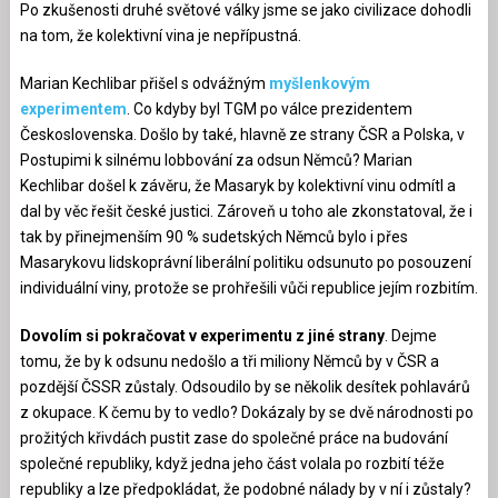
Po zkušenosti druhé světové války jsme se jako civilizace dohodli
na tom, že kolektivní vina je nepřípustná.
Marian Kechlibar přišel s odvážným
myšlenkovým
experimentem
. Co kdyby byl TGM po válce prezidentem
Československa. Došlo by také, hlavně ze strany ČSR a Polska, v
Postupimi k silnému lobbování za odsun Němců? Marian
Kechlibar došel k závěru, že Masaryk by kolektivní vinu odmítl a
dal by věc řešit české justici. Zároveň u toho ale zkonstatoval, že i
tak by přinejmenším 90 % sudetských Němců bylo i přes
Masarykovu lidskoprávní liberální politiku odsunuto po posouzení
individuální viny, protože se prohřešili vůči republice jejím rozbitím.
Dovolím si pokračovat v experimentu z jiné strany
. Dejme
tomu, že by k odsunu nedošlo a tři miliony Němců by v ČSR a
pozdější ČSSR zůstaly. Odsoudilo by se několik desítek pohlavárů
z okupace. K čemu by to vedlo? Dokázaly by se dvě národnosti po
prožitých křivdách pustit zase do společné práce na budování
společné republiky, když jedna jeho část volala po rozbití téže
republiky a lze předpokládat, že podobné nálady by v ní i zůstaly?