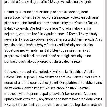
protektorátu, vznikají strašlivé křivdy i ve válce na Ukrajině.
Pokud by Ukrajina opět získala pod správu Donbas, jsem
přesvědčen o tom, že by věc vyřešila pouze „kolektivní ochrana“
před budoucími konflikty, tedy odsun rusky mluvících do Ruska.
Byla by to křivda. Ale teď – co je lepší? Křivda, nebo křehká
nejistota, zda tam konflikt vypukne znovu? Krevní křivdy soudy
nevyřeší. Ty jsou zakódované do generací těch, kteří ji prožili. A asi
by bylo daleko lepší, kdyby v Rusku vznikl nějaký spolek jako
Sudetoněmecký landsmanšaft, který by se přes nenávist
propracoval až k celkem neškodné nostalgii, než aby to na
Donbasu doutnalo do propuknutí další válečné řeže.
Odsuzujeme a odmítáme kolektivní vinu kvůli politice Adolfa
Hitlera. Odsuzujeme ji jako civilizace správně. Jenže Hitlera živila
nenávist a touha opanovat celý svět. On uplatňoval kolektivní vinu
na základě šílených konstrukcí své choré politiky. Vítězné
mocnosti v Postupimi naopak přesvědčil kompromis. Musíme
uplatnit kolektivní vinu, abychom nepostavily svět před další válku
v Evropě. Racionální rozhodnutí. Prevence před logickou nenávistí,