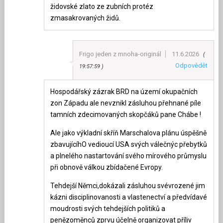
židovské zlato ze zubních protéz
zmasakrovaných židů.
Frigo jeden z mnoha-originál
11.6.2026
Odpovědět
19:57:59
Hospodářský zázrak BRD na území okupačních
zon Západu ale nevznikl zásluhou přehnané píle
tamních zdecimovaných skopčáků pane Chábe !
Ale jako výkladní skříň Marschalova plánu úspěšně
zbavujícíhO vedioucí USA svých válečnýc přebytků
a plnelého nastartování svého mírového průmyslu
při obnově válkou zbídačené Evropy.
Tehdejší Němci,dokázali zásluhou svévrozené jim
kázni disciplinovanosti a vlastenectví a předvídavé
moudrosti svých tehdejších politiků a
penězoměnců zprvu účelně organizovat příliv