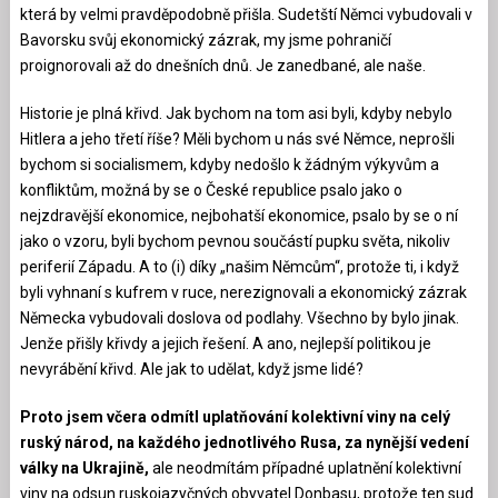
která by velmi pravděpodobně přišla. Sudetští Němci vybudovali v
Bavorsku svůj ekonomický zázrak, my jsme pohraničí
proignorovali až do dnešních dnů. Je zanedbané, ale naše.
Historie je plná křivd. Jak bychom na tom asi byli, kdyby nebylo
Hitlera a jeho třetí říše? Měli bychom u nás své Němce, neprošli
bychom si socialismem, kdyby nedošlo k žádným výkyvům a
konfliktům, možná by se o České republice psalo jako o
nejzdravější ekonomice, nejbohatší ekonomice, psalo by se o ní
jako o vzoru, byli bychom pevnou součástí pupku světa, nikoliv
periferií Západu. A to (i) díky „našim Němcům“, protože ti, i když
byli vyhnaní s kufrem v ruce, nerezignovali a ekonomický zázrak
Německa vybudovali doslova od podlahy. Všechno by bylo jinak.
Jenže přišly křivdy a jejich řešení. A ano, nejlepší politikou je
nevyrábění křivd. Ale jak to udělat, když jsme lidé?
Proto jsem včera odmítl uplatňování kolektivní viny na celý
ruský národ, na každého jednotlivého Rusa, za nynější vedení
války na Ukrajině,
ale neodmítám případné uplatnění kolektivní
viny na odsun ruskojazyčných obyvatel Donbasu, protože ten sud