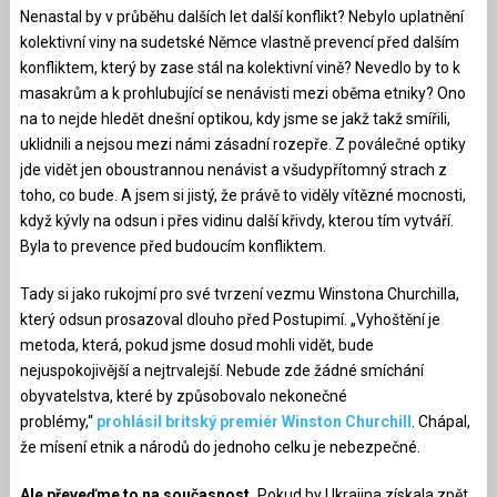
Nenastal by v průběhu dalších let další konflikt? Nebylo uplatnění
kolektivní viny na sudetské Němce vlastně prevencí před dalším
konfliktem, který by zase stál na kolektivní vině? Nevedlo by to k
masakrům a k prohlubující se nenávisti mezi oběma etniky? Ono
na to nejde hledět dnešní optikou, kdy jsme se jakž takž smířili,
uklidnili a nejsou mezi námi zásadní rozepře. Z poválečné optiky
jde vidět jen oboustrannou nenávist a všudypřítomný strach z
toho, co bude. A jsem si jistý, že právě to viděly vítězné mocnosti,
když kývly na odsun i přes vidinu další křivdy, kterou tím vytváří.
Byla to prevence před budoucím konfliktem.
Tady si jako rukojmí pro své tvrzení vezmu Winstona Churchilla,
který odsun prosazoval dlouho před Postupimí. „Vyhoštění je
metoda, která, pokud jsme dosud mohli vidět, bude
nejuspokojivější a nejtrvalejší. Nebude zde žádné smíchání
obyvatelstva, které by způsobovalo nekonečné
problémy,“
prohlásil britský premiér Winston Churchill
. Chápal,
že mísení etnik a národů do jednoho celku je nebezpečné.
Ale převeďme to na současnost.
Pokud by Ukrajina získala zpět