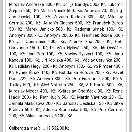
Miroslav Andreska 300,- Kč, Dr. Ilja Baudyš 500,- Kč, Lubomír
Štěpán 250,- Kč, Martin Vacek 500,- Kč, Anonym 70,- Kč, ing.
Jan Lipský 100,- Kč, Zuzana Karlová 300,- Kč, Miloslav
Čermák 200,- Kč, Antonín Glacner 500,- Kč, František Burda
50,- Kč, Marek Janicko 500,- Kč, Radomír Šimek 100,- Kč,
Anonym 300,- Kč, Anonym 2000,- Kč, František Škoda 500,-
Kč, Jiří Obermaier 200,- Kč, Zdeněk Fric 200,- Kč, Petr
Chovanec 1500,- Kč, Dr. Věra Hýlová 250,- Kč, Jiří Ovčáček
100,- Kč, Jan Petr 100,- Kč, Václav Tykvart 100,- Kč, Jana
Kanová 100,- Kč, Jiří Kobližka 400,- Kč , Václav Červinka 200,-
Kč, Ladislav Hegyi 200,- Kč, Anonym 150,- Kč, Ivo Pimper 400,-
Kč, Hynek Řihák 140,- Kč, Bohdanka Hoťová 200,- Kč, Pavel
Dudr 222,- Kč, Anonym 300,- Kč, Petr Formánek 500,- Kč, V.
Trulley 500,- Kč, Aleš Votruba 250,- Kč, V. F. Horák 500,- Kč,
Miroslav Meder 400,- Kč, Květoslav Ondráček 30,- Kč, René
Hladík 200,- Kč, Petr Hučín 50,- Kč, Martin Vavrinka 20,- Kč,
Jarmila Malkusová 200,- Kč, Jaroslav Jedlička 150,- Kč, Jitka
Králová 500,- Kč, Zdenka Brancuská 500,- Kč, Petr Čermák
200,- Kč, Milan Lorencovič 100,- Kč
Celkem za měsíc: ... 19 532,00 Kč