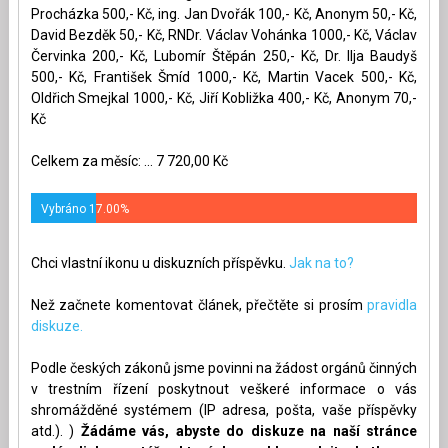
Procházka 500,- Kč, ing. Jan Dvořák 100,- Kč, Anonym 50,- Kč,
David Bezděk 50,- Kč, RNDr. Václav Vohánka 1000,- Kč, Václav
Červinka 200,- Kč, Lubomír Štěpán 250,- Kč, Dr. Ilja Baudyš
500,- Kč, František Šmíd 1000,- Kč, Martin Vacek 500,- Kč,
Oldřich Smejkal 1000,- Kč, Jiří Kobližka 400,- Kč, Anonym 70,-
Kč
Celkem za měsíc: ... 7 720,00 Kč
Vybráno 17.00%
Chci vlastní ikonu u diskuzních příspěvku.
Jak na to?
Než začnete komentovat článek, přečtěte si prosím
pravidla
diskuze.
Podle českých zákonů jsme povinni na žádost orgánů činných
v trestním řízení poskytnout veškeré informace o vás
shromážděné systémem (IP adresa, pošta, vaše příspěvky
atd.). )
Žádáme vás, abyste do diskuze na naší stránce