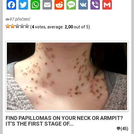
Facebook
Twitter
WhatsApp
Email
Reddit
Message
VK
Viber
Gmai
97 přečtení
(
4
votes, average:
2,00
out of 5)
FIND PAPILLOMAS ON YOUR NECK OR ARMPIT?
IT'S THE FIRST STAGE OF...