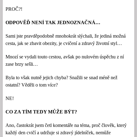
PROČ?!
ODPOVĚĎ NENÍ TAK JEDNOZNAČNÁ…
Sami jste pravděpodobně mnohokrát slýchali, že jediná možná
cesta, jak se zbavit obezity, je cvičení a zdravý životní styl…
Mnozí se vydali touto cestou, avšak po nulovém úspěchu z ní
zase brzy sešli…
Byla to však nutně jejich chyba? Snažili se snad méně než
ostatní? Věděli o tom více?
NE!
CO ZA TÍM TEDY MŮŽE BÝT?
Ano, častokrát jsem četl komentáře na téma, proč člověk, který
každý den cvičí a udržuje si zdravý jídelníček, nemůže