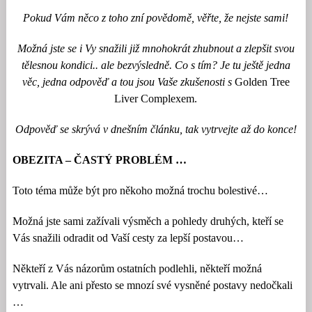
Pokud Vám něco z toho zní povědomě, věřte, že nejste sami!
Možná jste se i Vy snažili již mnohokrát zhubnout a zlepšit svou
tělesnou kondici.. ale bezvýsledně. Co s tím? Je tu ještě jedna
věc, jedna odpověď a tou jsou Vaše zkušenosti s
Golden Tree
Liver Complexem.
Odpověď se skrývá v dnešním článku, tak vytrvejte až do konce!
OBEZITA – ČASTÝ PROBLÉM …
Toto téma může být pro někoho možná trochu bolestivé…
Možná jste sami zažívali výsměch a pohledy druhých, kteří se
Vás snažili odradit od Vaší cesty za lepší postavou…
Někteří z Vás názorům ostatních podlehli, někteří možná
vytrvali. Ale ani přesto se mnozí své vysněné postavy nedočkali
…