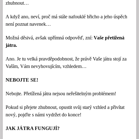
zhubnout…
A když ano, neví, proč má stále nafouklé břicho a jeho úspěch
není poznat navenek…
Možná děsivá, avšak upřímná odpověď, zní:
Vaše přetížená
játra.
Ano. Je tu velká pravděpodobnost, že právě Vaše játra stojí za
Vaším, Vám nevyhovujícím, vzhledem…
NEBOJTE SE!
Nebojte. Přetížená játra nejsou neřešitelným problémem!
Pokud si přejete zhubnout, opustit svůj starý vzhled a přivítat
nový, pojďte s námi vydržet do konce!
JAK JÁTRA FUNGUJÍ?