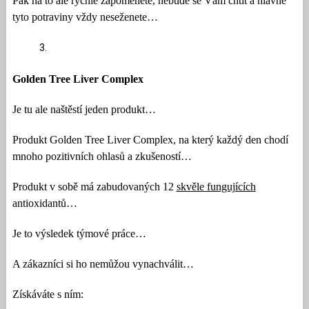
Pak na to ale rychle zapomenete, nebude se Vám chtít a hlavně
tyto potraviny vždy neseženete…
Golden Tree Liver Complex
Je tu ale naštěstí jeden produkt…
Produkt Golden Tree Liver Complex, na který každý den chodí
mnoho pozitivních ohlasů a zkušeností…
Produkt v sobě má zabudovaných 12
skvěle fungujících
antioxidantů…
Je to výsledek týmové práce…
A zákazníci si ho nemůžou vynachválit…
Získáváte s ním: