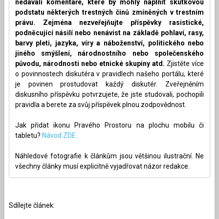
nedávali komentáře, které by mohly naplnit skutkovou
podstatu některých trestných činů zmíněných v trestním
právu. Zejména nezveřejňujte příspěvky rasistické,
podněcující násilí nebo nenávist na základě pohlaví, rasy,
barvy pleti, jazyka, víry a náboženství, politického nebo
jiného smýšlení, národnostního nebo společenského
původu, národnosti nebo etnické skupiny atd.
Zjistěte více
o povinnostech diskutéra v pravidlech našeho portálu, které
je povinen prostudovat každý diskutér. Zveřejněním
diskusního příspěvku potvrzujete, že jste studovali, pochopili
pravidla a berete za svůj příspěvek plnou zodpovědnost.
Jak přidat ikonu Pravého Prostoru na plochu mobilu či
tabletu?
Návod ZDE.
Náhledové fotografie k článkům jsou většinou ilustrační. Ne
všechny články musí explicitně vyjadřovat názor redakce.
Sdílejte článek: