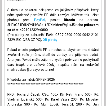
existence PP.
S úctou a pokorou děkujeme za jakýkoliv příspěvek, který
nám společně pomůže PP dále rozvíjet. Můžete tak učinit
platbou přes
PayPal
, poslat
Bitcoin
na adresu:
3HPkQ31E6U9Y9HhVSc1f2DXMkbmWq1ttJ5 nebo
příkazem
na účet
: 4221012329/0800
(Pro platby ze zahraničí: IBAN: CZ07 0800 0000 0042 2101
2329, BIC: GIBA CZ PX),
QR platby
Pokud chcete podpořit PP a nechcete, abychom mezi dárci
zveřejnili vaše jméno, stačí do zprávy pro příjemce uvést:
Anonym. Pokud máte zájem o vydání potvrzení o poskytnutí
daru (např. pro daňové účely), napište nám na redakční
mail
redakce@pravyprostor.net
Příspěvky za měsíc SRPEN 2026:
**********************************************
RNDr. Richard Čapek CSc. 400,- Kč, Petr Franc 500,- Kč,
Vladimír Libánský 500,- Kč, Karel Vávra 200,- Kč, Miroslav
Andreska 300,- Kč, Mgr. Luděk Tesarčík 200,- Kč, Jan