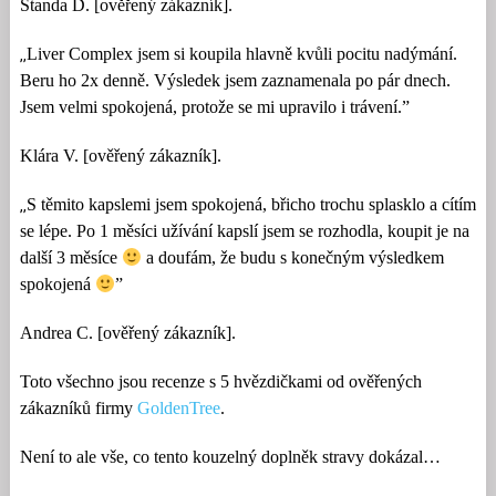
Standa D. [ověřený zákazník].
Liver Complex jsem si koupila hlavně kvůli pocitu nadýmání.
‚‚
Beru ho 2x denně. Výsledek jsem zaznamenala po pár dnech.
Jsem velmi spokojená, protože se mi upravilo i trávení.”
Klára V. [ověřený zákazník].
S těmito kapslemi jsem spokojená, břicho trochu splasklo a cítím
‚‚
se lépe. Po 1 měsíci užívání kapslí jsem se rozhodla, koupit je na
další 3 měsíce
a doufám, že budu s konečným výsledkem
spokojená
”
Andrea C. [ověřený zákazník].
Toto všechno jsou recenze s 5 hvězdičkami od ověřených
zákazníků firmy
GoldenTree
.
Není to ale vše, co tento kouzelný doplněk stravy dokázal…