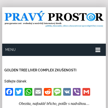
MENU
9.2.2023
Redakce
3
Kategorie:
Kultura a tipy
97
přečtení
GOLDEN TREE LIVER COMPLEX ZKUŠENOSTI
Sdílejte článek:
Facebook
Twitter
WhatsApp
Email
Reddit
Message
VK
Viber
Gmai
Obezita, nafouklé břicho, potíže s nadváhou…