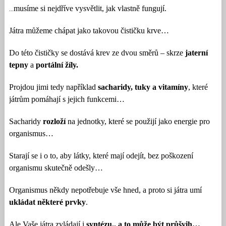
musíme si nejdříve vysvětlit, jak vlastně fungují.
…
Játra můžeme chápat jako takovou čističku krve…
Do této čističky se dostává krev ze dvou směrů – skrze
jaterní
tepny
a
portální žíly.
Projdou jimi tedy například
sacharidy, tuky a vitamíny
, které
játrům pomáhají s jejich funkcemi…
Sacharidy
rozloží
na jednotky, které se použijí jako energie pro
organismus…
Starají se i o to, aby látky, které mají odejít, bez poškození
organismu skutečně odešly…
Organismus někdy nepotřebuje vše hned, a proto si játra umí
ukládat některé prvky
.
Ale Vaše játra zvládají i
syntézu.. a to může být průšvih…