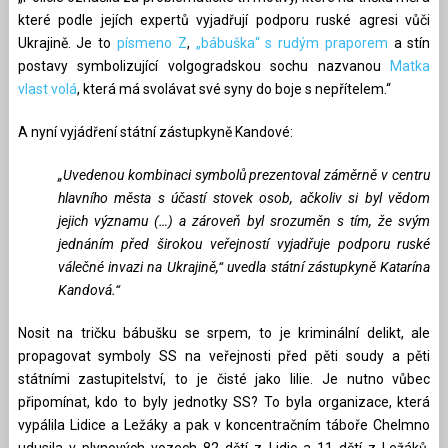
které podle jejích expertů vyjadřují podporu ruské agresi vůči
Ukrajině. Je to
písmeno Z
,
„bábuška“ s rudým praporem
a stín
postavy symbolizující volgogradskou sochu nazvanou
Matka
vlast volá
, která má svolávat své syny do boje s nepřítelem.“
A nyní vyjádření státní zástupkyně Kandové:
„Uvedenou kombinaci symbolů prezentoval záměrně v centru
hlavního města s účastí stovek osob, ačkoliv si byl vědom
jejich významu (…) a zároveň byl srozuměn s tím, že svým
jednáním před širokou veřejností vyjadřuje podporu ruské
válečné invazi na Ukrajině,“ uvedla státní zástupkyně Katarína
Kandová.“
Nosit na tričku bábušku se srpem, to je kriminální delikt, ale
propagovat symboly SS na veřejnosti před pěti soudy a pěti
státními zastupitelství, to je čisté jako lilie. Je nutno vůbec
připomínat, kdo to byly jednotky SS? To byla organizace, která
vypálila Lidice a Ležáky a pak v koncentračním táboře Chelmno
udusila v plynových vozech 82 dětí z Lidic a 11 dětí z Ležáků.