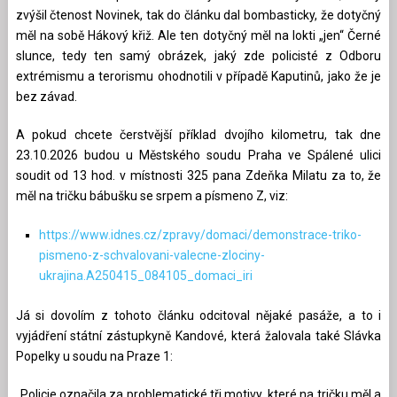
zvýšil čtenost Novinek, tak do článku dal bombasticky, že dotyčný
měl na sobě Hákový křiž. Ale ten dotyčný měl na lokti „jen“ Černé
slunce, tedy ten samý obrázek, jaký zde policisté z Odboru
extrémismu a terorismu ohodnotili v případě Kaputinů, jako že je
bez závad.
A pokud chcete čerstvější příklad dvojího kilometru, tak dne
23.10.2026 budou u Městského soudu Praha ve Spálené ulici
soudit od 13 hod. v místnosti 325 pana Zdeňka Milatu za to, že
měl na tričku bábušku se srpem a písmeno Z, viz:
https://www.idnes.cz/zpravy/domaci/demonstrace-triko-
pismeno-z-schvalovani-valecne-zlociny-
ukrajina.A250415_084105_domaci_iri
Já si dovolím z tohoto článku odcitoval nějaké pasáže, a to i
vyjádření státní zástupkyně Kandové, která žalovala také Slávka
Popelky u soudu na Praze 1:
„Policie označila za problematické tři motivy, které na tričku měl a