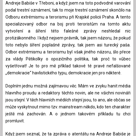
Andreje Babiše v Třeboni, a když jsem na toto podvodné varování
podal trestní oznámení, tak to moje trestní oznámení skončilo na
Odboru extrémismu a terorismu při Krajské policii Praha. A tento
specializovaný odbor na boj proti teroristům na tomto aktu
vytvoření a šíření této falešné zprávy neshledal nic
protizákonného. I když nejsem právník, tak jsem názoru, že pokud
toto nebylo šíření poplašné zprávy, tak jsem asi turecký paša.
Odbor extrémismu a terorismu byl však jiného názoru, šlo přece
za vlády Pětikolky o opozičního politika, tak proč to vůbec
vyšetřovat! Je to pro mě příklad takové té pravé nefalšované
„demokracie“ havlistického typu, demokracie jen pro některé.
Doplním jednu možná zajímavou věc. Mám ve zvyku hanit média
hlavního proudu a redaktory těchto novin, ale ne všichni novináři
jsou stejní. V těch hlavních médiích stejní jsou, to ano, ale občas se
může vyskytnout mimo tzv. mainstream někdo, kdo ten charakter
ještě má zachován. A o jednom takovém příkladu tu chci
promluvit.
Když jsem seznal, že ta zpráva o atentátu na Andreje Babiše je