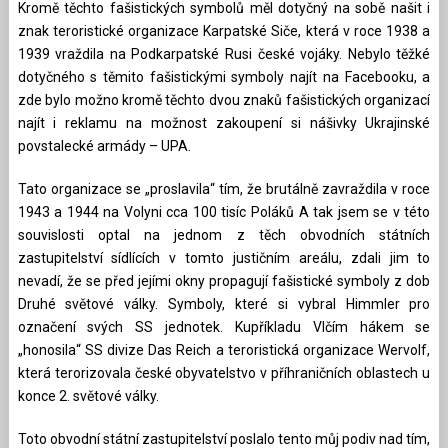
Kromě těchto fašistických symbolů měl dotyčný na sobě našit i
znak teroristické organizace Karpatské Siče, která v roce 1938 a
1939 vraždila na Podkarpatské Rusi české vojáky. Nebylo těžké
dotyčného s těmito fašistickými symboly najít na Facebooku, a
zde bylo možno kromě těchto dvou znaků fašistických organizací
najít i reklamu na možnost zakoupení si nášivky Ukrajinské
povstalecké armády – UPA.
Tato organizace se „proslavila“ tím, že brutálně zavraždila v roce
1943 a 1944 na Volyni cca 100 tisíc Poláků A tak jsem se v této
souvislosti optal na jednom z těch obvodních státních
zastupitelství sídlících v tomto justičním areálu, zdali jim to
nevadí, že se před jejími okny propagují fašistické symboly z dob
Druhé světové války. Symboly, které si vybral Himmler pro
označení svých SS jednotek. Kupříkladu Vlčím hákem se
„honosila“ SS divize Das Reich a teroristická organizace Wervolf,
která terorizovala české obyvatelstvo v příhraničních oblastech u
konce 2. světové války.
Toto obvodní státní zastupitelství poslalo tento můj podiv nad tím,