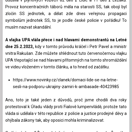
Provoz koncentračních táborů měla na starosti SS, tak obojí byl
zločin SS jednotek, a dělat zde dnes veřejnou propagaci
symbolům jednotek SS, to je podle české policie v pořádku! To
musím nazvat skandální.
A vlajka UPA vlála přece i nad hlavami demonstrantů na Letné
dne 25.2.2023,
kdy v tomto průvodu kráčel i Petr Pavel a ministr
vnitra Rakušan. Zde můžete shlédnout tuto červenočernou vlajku
UPA třepotající se nad hlavami přítomných na tomto shromáždění
ve videu vloženém v tomto článku, a to hned od začátku.
https://www.novinky.cz/clanek/domaci-lide-se-na-letne-
sesli-na-podporu-ukrajiny-zamiri-k-ambasade-40423985
Ano, toto je také jeden z důvodů, proč jsme chodili dva roky
protestoval k Úřadu vlády proti Fialově lumpenvládě, protože tato
vláda si udělala v této republice z policie a justice prodejné děvy a
ohýbala zákony tak, aby oposici mohla kriminalizovat.