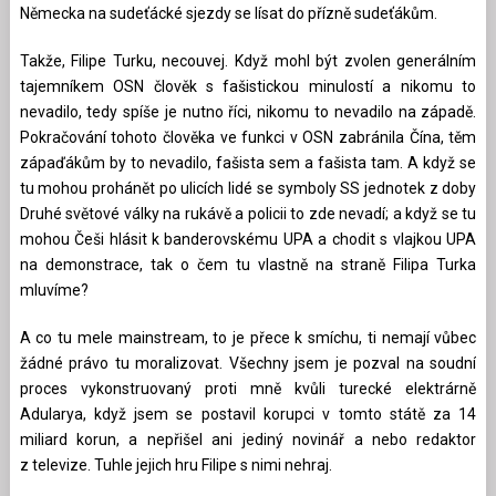
Německa na sudeťácké sjezdy se lísat do přízně sudeťákům.
Takže, Filipe Turku, necouvej. Když mohl být zvolen generálním
tajemníkem OSN člověk s fašistickou minulostí a nikomu to
nevadilo, tedy spíše je nutno říci, nikomu to nevadilo na západě.
Pokračování tohoto člověka ve funkci v OSN zabránila Čína, těm
zápaďákům by to nevadilo, fašista sem a fašista tam. A když se
tu mohou prohánět po ulicích lidé se symboly SS jednotek z doby
Druhé světové války na rukávě a policii to zde nevadí; a když se tu
mohou Češi hlásit k banderovskému UPA a chodit s vlajkou UPA
na demonstrace, tak o čem tu vlastně na straně Filipa Turka
mluvíme?
A co tu mele mainstream, to je přece k smíchu, ti nemají vůbec
žádné právo tu moralizovat. Všechny jsem je pozval na soudní
proces vykonstruovaný proti mně kvůli turecké elektrárně
Adularya, když jsem se postavil korupci v tomto státě za 14
miliard korun, a nepřišel ani jediný novinář a nebo redaktor
z televize. Tuhle jejich hru Filipe s nimi nehraj.