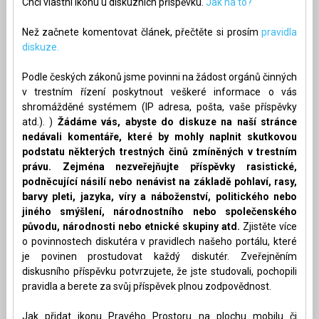
Chci vlastní ikonu u diskuzních příspěvku.
Jak na to?
Než začnete komentovat článek, přečtěte si prosím
pravidla
diskuze.
Podle českých zákonů jsme povinni na žádost orgánů činných
v trestním řízení poskytnout veškeré informace o vás
shromážděné systémem (IP adresa, pošta, vaše příspěvky
atd.). )
Žádáme vás, abyste do diskuze na naší stránce
nedávali komentáře, které by mohly naplnit skutkovou
podstatu některých trestných činů zmíněných v trestním
právu. Zejména nezveřejňujte příspěvky rasistické,
podněcující násilí nebo nenávist na základě pohlaví, rasy,
barvy pleti, jazyka, víry a náboženství, politického nebo
jiného smýšlení, národnostního nebo společenského
původu, národnosti nebo etnické skupiny atd.
Zjistěte více
o povinnostech diskutéra v pravidlech našeho portálu, které
je povinen prostudovat každý diskutér. Zveřejněním
diskusního příspěvku potvrzujete, že jste studovali, pochopili
pravidla a berete za svůj příspěvek plnou zodpovědnost.
Jak přidat ikonu Pravého Prostoru na plochu mobilu či