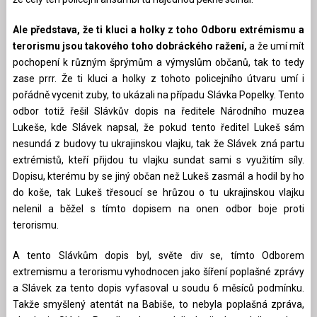
Ale představa, že ti kluci a holky z toho Odboru extrémismu a
terorismu jsou takového toho dobráckého ražení,
a že umí mít
pochopení k různým šprýmům a výmyslům občanů, tak to tedy
zase prrr. Že ti kluci a holky z tohoto policejního útvaru umí i
pořádně vycenit zuby, to ukázali na případu Slávka Popelky. Tento
odbor totiž řešil Slávkův dopis na ředitele Národního muzea
Lukeše, kde Slávek napsal, že pokud tento ředitel Lukeš sám
nesundá z budovy tu ukrajinskou vlajku, tak že Slávek zná partu
extrémistů, kteří přijdou tu vlajku sundat sami s využitím síly.
Dopisu, kterému by se jiný občan než Lukeš zasmál a hodil by ho
do koše, tak Lukeš třesoucí se hrůzou o tu ukrajinskou vlajku
nelenil a běžel s tímto dopisem na onen odbor boje proti
terorismu.
A tento Slávkům dopis byl, světe div se, tímto Odborem
extremismu a terorismu vyhodnocen jako šíření poplašné zprávy
a Slávek za tento dopis vyfasoval u soudu 6 měsíců podmínku.
Takže smyšlený atentát na Babiše, to nebyla poplašná zpráva,