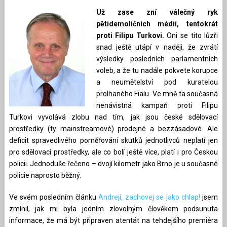
Už zase zní válečný ryk
pětidemoličních médií, tentokrát
proti Filipu Turkovi.
Oni se tito lůzři
snad ještě utápí v naději, že zvrátí
výsledky posledních parlamentních
voleb, a že tu nadále pokvete korupce
a neumětelství pod kuratelou
prolhaného Fialu. Ve mně ta současná
nenávistná kampaň proti Filipu
Turkovi vyvolává zlobu nad tím, jak jsou české sdělovací
prostředky (ty mainstreamové) prodejné a bezzásadové. Ale
deficit spravedlivého poměřování skutků jednotlivců neplatí jen
pro sdělovací prostředky, ale co bolí ještě více, platí i pro Českou
policii. Jednoduše řečeno – dvojí kilometr jako Brno je u současné
policie naprosto běžný.
Ve svém posledním článku
Andreji, zachovej se jako chlap!
jsem
zmínil, jak mi byla jedním zlovolným člověkem podsunuta
informace, že má být připraven atentát na tehdejšího premiéra