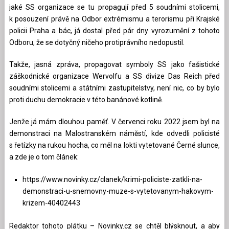
jaké SS organizace se tu propagují před 5 soudními stolicemi,
k posouzení právě na Odbor extrémismu a terorismu při Krajské
policii Praha a bác, já dostal před pár dny vyrozumění z tohoto
Odboru, že se dotyčný ničeho protiprávního nedopustil.
Takže, jasná zpráva, propagovat symboly SS jako fašistické
záškodnické organizace Wervolfu a SS divize Das Reich před
soudními stolicemi a státními zastupitelstvy, není nic, co by bylo
proti duchu demokracie v této banánové kotlině.
Jenže já mám dlouhou paměť. V červenci roku 2022 jsem byl na
demonstraci na Malostranském náměstí, kde odvedli policisté
s řetízky na rukou hocha, co měl na lokti vytetované Černé slunce,
a zde je o tom článek:
https://www.novinky.cz/clanek/krimi-policiste-zatkli-na-
demonstraci-u-snemovny-muze-s-vytetovanym-hakovym-
krizem-40402443
Redaktor tohoto plátku – Novinky.cz se chtěl blýsknout, a aby