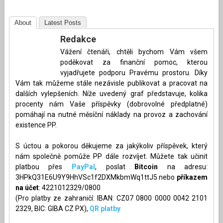
About
Latest Posts
Redakce
Vážení čtenáři, chtěli bychom Vám všem
poděkovat za finanční pomoc, kterou
vyjadřujete podporu Pravému prostoru. Díky
Vám tak můžeme stále nezávisle publikovat a pracovat na
dalších vylepšeních. Níže uvedený graf představuje, kolika
procenty nám Vaše příspěvky (dobrovolné předplatné)
pomáhají na nutné měsíční náklady na provoz a zachování
existence PP.
S úctou a pokorou děkujeme za jakýkoliv příspěvek, který
nám společně pomůže PP dále rozvíjet. Můžete tak učinit
platbou přes
PayPal
, poslat
Bitcoin
na adresu:
3HPkQ31E6U9Y9HhVSc1f2DXMkbmWq1ttJ5 nebo
příkazem
na účet
: 4221012329/0800
(Pro platby ze zahraničí: IBAN: CZ07 0800 0000 0042 2101
2329, BIC: GIBA CZ PX),
QR platby