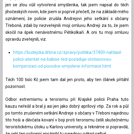
jen se zlou vůlí vytvořená smyšlenka, tak jsem napsal do těch
jihočeských novin, kde jsem si poprvé přečetl, že na základě mého
oznámení, že policie zrušila Andrejovi jeho setkání s občany
Třeboně, zdali by nezveřejnili moji omluvu Andreji za to, že jsem
skočil na špek nenávistnému Pětikolkaři. A oni tu moji omluvu
opravdu zveřejnili, viz:
https://budejcka.drbna.cz/zpravy/politika/37400-nahlasil-
policii-atentat-na-babise-ted-pozaduje-stotisicovou-
kompenzaci-od-puvodce-smyslene-informace.html
Těch 100 tisíc Kč jsem tam dal jen proto, aby ten článek přitáhl
pozornost.
Odbor extremismu a terorismu při Krajské policii Praha tuto
kauzu neřešil a bral ji asi jen jako dobrý aprílový vtip. Za rok a půl
po tomto zrušeném setkání Andreje s občany v Třeboni najednou
tito hoši a děvčata kovaní v boji proti terorismu čelili skutečnému
teroristickému útoku u Karlovy university, a řekněme si popravdě,
že celý ten policejní ansámbl tu najednou pěkně selhal.