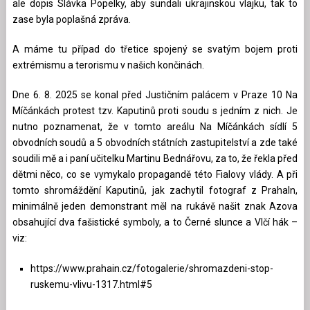
ale dopis Slávka Popelky, aby sundali ukrajinskou vlajku, tak to
zase byla poplašná zpráva.
A máme tu případ do třetice spojený se svatým bojem proti
extrémismu a terorismu v našich končinách.
Dne 6. 8. 2025 se konal před Justičním palácem v Praze 10 Na
Míčánkách protest tzv. Kaputinů proti soudu s jedním z nich. Je
nutno poznamenat, že v tomto areálu Na Míčánkách sídlí 5
obvodních soudů a 5 obvodních státních zastupitelství a zde také
soudili mě a i paní učitelku Martinu Bednářovu, za to, že řekla před
dětmi něco, co se vymykalo propagandě této Fialovy vlády. A při
tomto shromáždění Kaputinů, jak zachytil fotograf z PrahaIn,
minimálně jeden demonstrant měl na rukávě našit znak Azova
obsahující dva fašistické symboly, a to Černé slunce a Vlčí hák –
viz:
https://www.prahain.cz/fotogalerie/shromazdeni-stop-
ruskemu-vlivu-1317.html#5