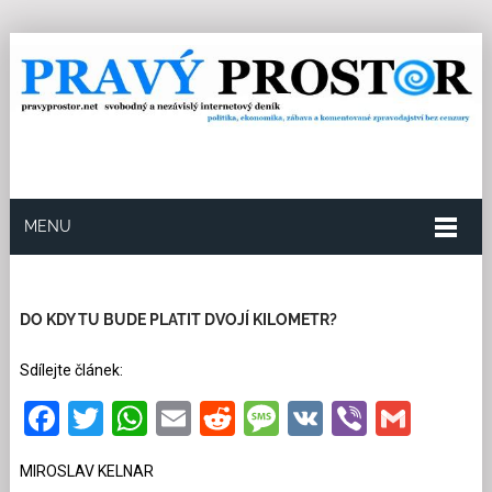
MENU
18.10.2025
Redakce
13
Kategorie:
Exklusivně
pro PP
,
Společnost
37 přečtení
DO KDY TU BUDE PLATIT DVOJÍ KILOMETR?
Sdílejte článek:
Facebook
Twitter
WhatsApp
Email
Reddit
Message
VK
Viber
Gmai
MIROSLAV KELNAR