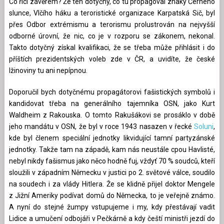
Co říci závěrem? Že ten dotyčný, co tu propagoval znaky Černého
slunce, Vlčího háku a teroristické organizace Karpatská Sič, byl
přes Odbor extrémismu a terorismu prolustrován na nejvyšší
odborné úrovní, že nic, co je v rozporu se zákonem, nekonal.
Takto dotyčný získal kvalifikaci, že se třeba může přihlásit i do
příštích prezidentských voleb zde v ČR, a uvidíte, že české
lžinoviny tu ani nepípnou.
Doporučil bych dotyčnému propagátorovi fašistických symbolů i
kandidovat třeba na generálního tajemníka OSN, jako Kurt
Waldheim z Rakouska. O tomto Rakušákovi se prosáklo v době
jeho mandátu v OSN, že byl v roce 1943 nasazen v řecké
Soluni
,
kde byl členem speciální jednotky likvidující tamní partyzánské
jednotky. Takže tam na západě, kam nás neustále cpou Havlisté,
nebyl nikdy fašismus jako něco hodně fuj, vždyť 70 % soudců, kteří
sloužili v západním Německu v justici po 2. světové válce, soudilo
na soudech i za vlády Hitlera. Že se klidně přijel doktor Mengele
z Jižní Ameriky podívat domů do Německa, to je veřejně známo.
A nyní do stejné žumpy vstupujeme i my, kdy přestávají vadit
Lidice a umučení odbojáři v Pečkárně a kdy čeští ministři jezdí do