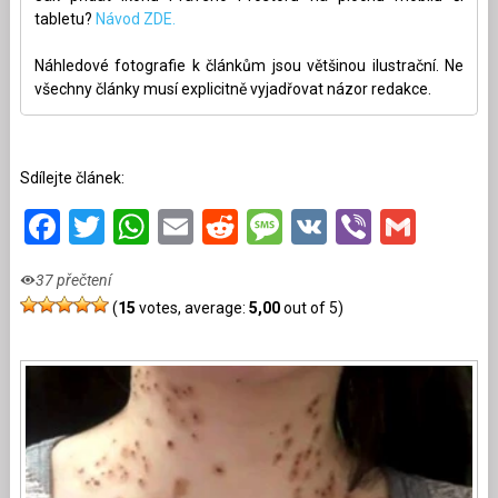
tabletu?
Návod ZDE.
Náhledové fotografie k článkům jsou většinou ilustrační. Ne
všechny články musí explicitně vyjadřovat názor redakce.
Sdílejte článek:
Facebook
Twitter
WhatsApp
Email
Reddit
Message
VK
Viber
Gmai
37 přečtení
(
15
votes, average:
5,00
out of 5)