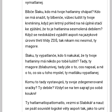
vymatlanej.
Blbče Šlaku, kdo má tvoje hatlaniny chápat? Kdo
se má snažit, ty blbenče, vůbec luštit ty tvoje
kreténiny, když jen letmý pohled na ně úplně stačí
ke zjištění, že to je hatlanina sesmolená debilem?
Když se nedokážeš vyjádřit aspoň na jazykové
úrovni třetí třídy ZDŠ, tak nikam nic nesmol, ty
magore.
Šlaku, ty vypatlanče, kdo ti nakukal, že ty tvoje
hatlaniny má někdo po tobě luštit? Tady, ty
magore žblabunivej, tady jde o to, cos napsal, a né
o to, co sis u toho myslel, ty matláku vypatlanej.
Komu to tady vystavuješ, ty svoje zdegenerované
sračky? Ty debile? Vždyť se na ten sajrajt po sobě
koukni!
Ty hatlamatlopatlomatlo, vezmi si Slabikář a nauč
se psát souvislé logické věty aspoň tak, jako to umí