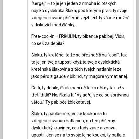
“sergej” – to je jen jeden z mnoha idiotských
najcků dyslektika Šlaka, pod kterými prasí ty svoje
zdegenerované příšerné vejžblechty všude možně
v diskuzích pod články.
Free-cool-in = FRIKULÍN, ty blbenče pablbej. Vidíš,
co seš za debila?
Šlaku, ty kreténe, to že se přeznačíš na “cool”, tak
to je jen tvoje tupost, když ta tvoje dyslektická
kreténská šlakovina z těch tvejch hatlanin leze
jako péro z gauče v blbinci, ty magore vymatlanej.
Co ti, ty debile, říkala pani učitelka někdy tak už v
třetí třídě? No, říkala ti: “Vyjadřuj se celou správnou
větou.” Ty pablbče žblekotavej.
Šlaku, ty pablbenče, jen se koukni na tu
zdegenerovanou hatlaninu, na ten příšerný
dyslektický kravinec, cos tady zase a znovu
upustil. Jen se na to svoje lejno koukni, ty patlale