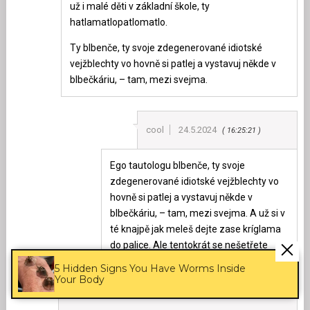
už i malé děti v základní škole, ty
hatlamatlopatlomatlo.
Ty blbenče, ty svoje zdegenerované idiotské
vejžblechty vo hovně si patlej a vystavuj někde v
blbečkáriu, – tam, mezi svejma.
cool
24.5.2024
16:25:21
Ego tautologu blbenče, ty svoje
zdegenerované idiotské vejžblechty vo
hovně si patlej a vystavuj někde v
blbečkáriu, – tam, mezi svejma. A už si v
té knajpě jak meleš dejte zase kríglama
do palice. Ale tentokrát se nešetřete
imitátoři, podivuhodný mandaríne.
5 Hidden Signs You Have Worms Inside
Your Body