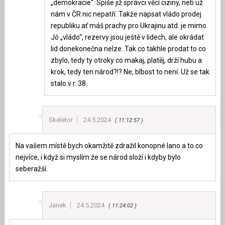
„demokracie“. Spíše již správci věcí ciziny, neb už
nám v ČR nic nepatří. Takže napsat vládo prodej
republiku ať máš prachy pro Ukrajinu atd. je mimo.
Jó „vládo“, rezervy jsou ještě v lidech, ale okrádat
lid donekonečna nelze. Tak co takhle prodat to co
zbylo, tedy ty otroky co makaj, platěj, drží hubu a
krok, tedy ten národ?!? Ne, blbost to není. Už se tak
stalo v r. 38.
Skeletor
24.5.2024
11:12:57
Na vašem místě bych okamžitě zdražil konopné lano a to co
nejvíce, i když si myslím že se národ složí i kdyby bylo
seberažší.
Janek
24.5.2024
11:24:02