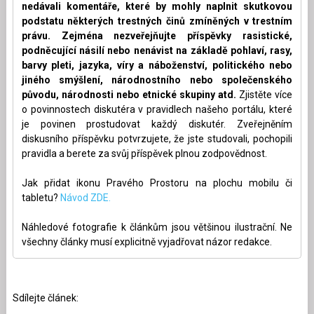
nedávali komentáře, které by mohly naplnit skutkovou
podstatu některých trestných činů zmíněných v trestním
právu. Zejména nezveřejňujte příspěvky rasistické,
podněcující násilí nebo nenávist na základě pohlaví, rasy,
barvy pleti, jazyka, víry a náboženství, politického nebo
jiného smýšlení, národnostního nebo společenského
původu, národnosti nebo etnické skupiny atd.
Zjistěte více
o povinnostech diskutéra v pravidlech našeho portálu, které
je povinen prostudovat každý diskutér. Zveřejněním
diskusního příspěvku potvrzujete, že jste studovali, pochopili
pravidla a berete za svůj příspěvek plnou zodpovědnost.
Jak přidat ikonu Pravého Prostoru na plochu mobilu či
tabletu?
Návod ZDE.
Náhledové fotografie k článkům jsou většinou ilustrační. Ne
všechny články musí explicitně vyjadřovat názor redakce.
Sdílejte článek: