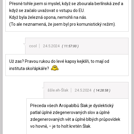
Přesně tohle jsem si myslel, když se zbourala berlínská zeď a
když se začalo uvažovat o vstupu do EU.
Když byla železná opona, nemohli na nás.
(To ale neznamená, že jsem byl pro komunistický režim).
cool
24.5.2024
11:57:00
Už zas? Pravou rukou do levé kapsy kejklíři, to mají od
instituta skořápkáře?
ššle.eh-Šlak
24.5.2024
14:28:58
Přeceda všech Arcipablbů Šlak je dyslektický
patlal úplně zdegenerovaných slov a úplně
zdegenerovaných vět a úplně blbých průpovídek
vo hovně, – je to holt kretén Šlak.