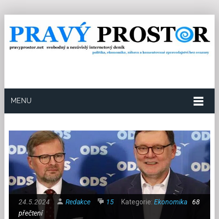
MENU
24.5.2024
Redakce
15
Kategorie:
Ekonomika
68
přečtení