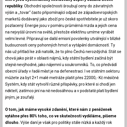
republiky.
Obchodní společnosti šroubují ceny do závratných
výšin a ,,tovar“ často připomínající odpad ze západoevropských
marketů dodávaný jako zboží pro české spotřebitele je už skoro
pozlacený. Energie jsou v poměru průměrná mzda a jejich cena
na nejvyšší úrovni na světě, přestože elektřinu umíme vyrábět
velmi levně. Připravují se další emisní povolenky utvářející v blízké
budoucnosti ceny pohonných hmot a vytápění domácností. Ty
nás už přitlačí ke zdi natolik, že to plno Čechů nerozdýchá. Stát se
chová jako pirát v oblasti nájmů, kdy státní bydlení začíná být
stejně nevýhodné, jako nájemní u soukromníků. To, co předvádí
obecní úřady v řadě měst je na defenestraci. I ve státním sektoru
můžete za byt 2+1 malé metráže platit přes 22000,- Kč měsíčně.
Systém, kdy stát vytvořil různé příspěvky, pro které si chodí jen
někteří, zatímco jiní na ně nedosáhnou a v podstatě platí bydlení
jiným, je zoufalý.
O tom, jak máme vysoké zdanění, které nám z peněženek
vytáhne přes 80% toho, co ve skutečnosti vyděláme, píšeme
dlouho.
Výše daní je však pro politiky stále nízká a každý rok