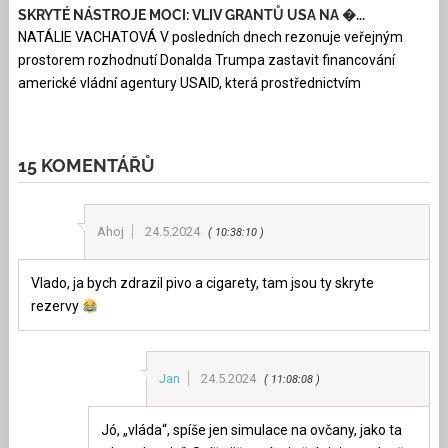
SKRYTÉ NÁSTROJE MOCI: VLIV GRANTŮ USA NA �...
NATÁLIE VACHATOVÁ V posledních dnech rezonuje veřejným
prostorem rozhodnutí Donalda Trumpa zastavit financování
americké vládní agentury USAID, která prostřednictvím
15 KOMENTÁŘŮ
Ahoj
24.5.2024
10:38:10
Vlado, ja bych zdrazil pivo a cigarety, tam jsou ty skryte
rezervy
Jan
24.5.2024
11:08:08
Jó, „vláda“, spíše jen simulace na ovčany, jako ta