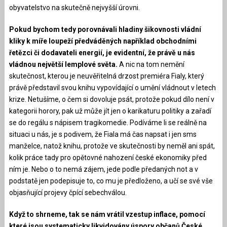
obyvatelstvo na skutečně nejvyšší úrovni.
Pokud bychom tedy porovnávali hladiny šikovnosti vládní
kliky k míře loupeží předváděných například obchodními
řetězci či dodavateli energií, je evidentní, že právě u nás
vládnou největší lemplové světa.
A nic na tom nemění
skutečnost, kterou je neuvěřitelná drzost premiéra Fialy, který
právě představil svou knihu vypovídající o umění vládnout v letech
krize. Netušíme, o čem si dovoluje psát, protože pokud dílo není v
kategorii horory, pak už může jít jen o karikaturu politiky a zařadí
se do regálu s nápisem tragikomedie. Podíváme li se reálně na
situaci u nás, je s podivem, že Fiala má čas napsat i jen sms
manželce, natož knihu, protože ve skutečnosti by neměl ani spát,
kolik práce tady pro opětovné nahození české ekonomiky před
ním je. Nebo o to nemá zájem, jede podle předaných not a v
podstatě jen podepisuje to, co mu je předloženo, a učí se své vše
objasňující projevy čpící sebechválou.
Když to shrneme, tak se nám vrátil vzestup inflace, pomocí
které jsou systematicky likvidovány úspory občanů České