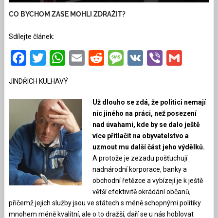
CO BYCHOM ZASE MOHLI ZDRAŽIT?
Sdílejte článek:
Facebook
Twitter
WhatsApp
Email
Reddit
Message
VK
Viber
Gmai
JINDŘICH KULHAVÝ
Už dlouho se zdá, že politici nemají
nic jiného na práci, než posezení
nad úvahami, kde by se dalo ještě
více přitlačit na obyvatelstvo a
uzmout mu další část jeho výdělků.
A protože je zezadu pošťuchují
nadnárodní korporace, banky a
obchodní řetězce a vybízejí je k ještě
větší efektivitě okrádání občanů,
přičemž jejich služby jsou ve státech s méně schopnými politiky
mnohem méně kvalitní, ale o to dražší, daří se u nás hoblovat