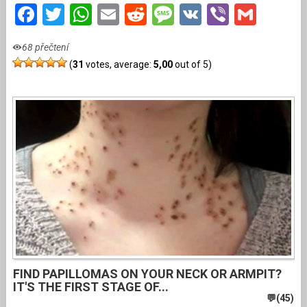
Facebook
Twitter
WhatsApp
Email
Reddit
Message
VK
Viber
Gmai
68 přečtení
(
31
votes, average:
5,00
out of 5)
FIND PAPILLOMAS ON YOUR NECK OR ARMPIT?
IT'S THE FIRST STAGE OF...