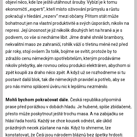
objeví něco, kde lze ještě utáhnout šrouby. Vybízí je k tomu
ekonomičtí ,,experti“, kteří místo oživování průmyslu a růstu
pokračují v hledání ,,rezerv“ mezi občany. Přitom stát může
bohatnout jen na vlastní produktivitě a svých úsporách, nikoliv na
represi. Její únosnost je již několik dlouhých let na hraně a je s
podivem, co vše si necháme líbit. Jíme drahé shnilé brambory,
nekvalitní maso ze zahraničí, rohlík váží o třetinu méně než před
pár roky, stojí ovšem 3x tolik, bojíme se svítit, protože by to
zdražilo cenu německým spotřebitelům, kterým prodáváme
nikoliv přebytky, ale rovnou celou produkci elektráren, abychom si
zpět koupili za draho něco zpět. A když už se rozhodneme si tu
postavit další blok, tak dle německých pravidel a potřeb, aby se
pro nás mimo splácení úvěru nic k lepšímu nezměnilo.
Mohli bychom pokračovat dále.
Česká republika připomíná
prase před porážkou v dobách hladu. Je hubené, spíše zbídačené,
přesto může poskytnout ještě trochu masa. A na zabijačku se
hlásí řada hostů. Každý se chce kousek odnést, ale úklid
prázdných necek zůstane na nás. Když to shrneme, lze
konstatovat, že Češi jsou národem bláznů bez špetky hrdosti.