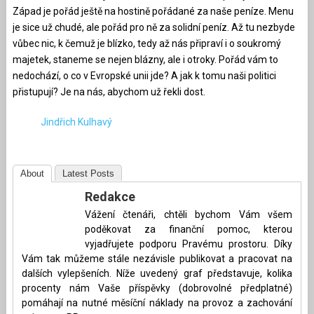
Západ je pořád ještě na hostině pořádané za naše peníze. Menu
je sice už chudé, ale pořád pro ně za solidní peníz. Až tu nezbyde
vůbec nic, k čemuž je blízko, tedy až nás připraví i o soukromý
majetek, staneme se nejen blázny, ale i otroky. Pořád vám to
nedochází, o co v Evropské unii jde? A jak k tomu naši politici
přistupují? Je na nás, abychom už řekli dost.
Jindřich Kulhavý
About
Latest Posts
Redakce
Vážení čtenáři, chtěli bychom Vám všem
poděkovat za finanční pomoc, kterou
vyjadřujete podporu Pravému prostoru. Díky
Vám tak můžeme stále nezávisle publikovat a pracovat na
dalších vylepšeních. Níže uvedený graf představuje, kolika
procenty nám Vaše příspěvky (dobrovolné předplatné)
pomáhají na nutné měsíční náklady na provoz a zachování