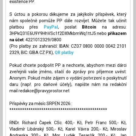
existence PP.
S úctou a pokorou děkujeme za jakýkoliv příspěvek, který
nám společně pomůže PP dále rozvíjet. Můžete tak učinit
platbou přes
PayPal
, poslat
Bitcoin
na adresu:
3HPkQ31E6U9Y9HhVSc1f2DXMkbmWq1ttJ5 nebo
příkazem
na účet
: 4221012329/0800
(Pro platby ze zahraničí: IBAN: CZ07 0800 0000 0042 2101
2329, BIC: GIBA CZ PX),
QR platby
Pokud chcete podpořit PP a nechcete, abychom mezi dárci
zveřejnili vaše jméno, stačí do zprávy pro příjemce uvést:
Anonym. Pokud máte zájem o vydání potvrzení o poskytnutí
daru (např. pro daňové účely), napište nám na redakční
mail
redakce@pravyprostor.net
Příspěvky za měsíc SRPEN 2026:
**********************************************
RNDr. Richard Čapek CSc. 400,- Kč, Petr Franc 500,- Kč,
Vladimír Libánský 500,- Kč, Karel Vávra 200,- Kč, Miroslav
Andreska 300,- Kč, Mgr. Luděk Tesarčík 200,- Kč, Jan