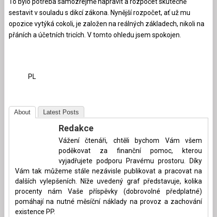
To bylo potřeba samozřejmě napravit a rozpočet skutečně
sestavit v souladu s dikcí zákona. Nynější rozpočet, ať už mu
opozice vytýká cokoli, je založen na reálných základech, nikoli na
přáních a účetních tricích. V tomto ohledu jsem spokojen.
PL
About
Latest Posts
Redakce
Vážení čtenáři, chtěli bychom Vám všem
poděkovat za finanční pomoc, kterou
vyjadřujete podporu Pravému prostoru. Díky
Vám tak můžeme stále nezávisle publikovat a pracovat na
dalších vylepšeních. Níže uvedený graf představuje, kolika
procenty nám Vaše příspěvky (dobrovolné předplatné)
pomáhají na nutné měsíční náklady na provoz a zachování
existence PP.