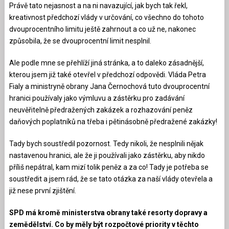
Právě tato nejasnost a na ni navazující, jak bych tak řekl,
kreativnost předchozí vlády v určování, co všechno do tohoto
dvouprocentního limitu ještě zahrnout a co už ne, nakonec
způsobila, že se dvouprocentní limit nesplnil.
Ale podle mne se přehlíží jiná stránka, a to daleko zásadnější,
kterou jsem již také otevřel v předchozí odpovědi. Vláda Petra
Fialy a ministryně obrany Jana Černochová tuto dvouprocentní
hranici používaly jako výmluvu a zástěrku pro zadávání
neuvěřitelně předražených zakázek a rozhazování peněz
daňových poplatníků na třeba i pětinásobně předražené zakázky!
Tady bych soustředil pozornost. Tedy nikoli, že nesplnili nějak
nastavenou hranici, ale že ji používali jako zástěrku, aby nikdo
příliš nepátral, kam mizí tolik peněz a za co! Tady je potřeba se
soustředit a jsem rád, že se tato otázka za naší vlády otevřela a
již nese první zjištění.
SPD má kromě ministerstva obrany také resorty dopravy a
zemědělství. Co by měly být rozpočtové priority v těchto