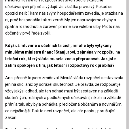
očekávaných příjmů a výdajů. Je zkrátka pravdivý. Pokud se
opozici nelíbí, kam nás svým hospodařením zavedla, je otázka na
ni, proč hospodařila tak mizerně. My jen napravujeme chyby a
špatná rozhodnutí a zároveň plníme své volební sliby. Proto nás
občané v prvé řadě zvolili.
Když už mluvíme o účetních tricích, mnohé byly vytýkány
minulému ministru financí Stanjurovi, zejména v rozpočtu na
letošní rok, který vláda musela zcela přepracovat. Jak jste
zatím spokojen s tím, jak letošní rozpočtový rok probíhá?
Ano, přesně to jsem zmiňoval. Minulá vláda rozpočet sestavovala
jen na oko, aniž by odrážel skutečnost. Je pravda, že rozpočet je
vždy jakýsi odhad, ale ten odhad musí být sestaven na základě
skutečných, reálných a podložených očekávání, nikoli na základě
přání a tak, aby byla pohádka, předložená občanům a novinářům,
co nejpěknější. Pak to není rozpočet, ale cár papíru, porušující
zákon.