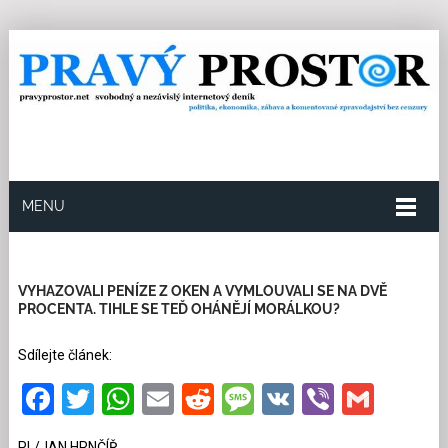
MENU
9.7.2026
Redakce
6
Kategorie:
Politika
858
přečtení
VYHAZOVALI PENÍZE Z OKEN A VYMLOUVALI SE NA DVĚ
PROCENTA. TIHLE SE TEĎ OHÁNĚJÍ MORÁLKOU?
Sdílejte článek:
Facebook
Twitter
WhatsApp
Email
Reddit
Message
VK
Viber
Gmai
PL/JAN HRNČÍŘ