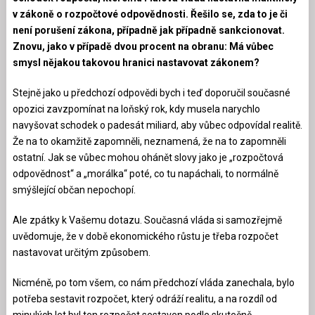
v zákoně o rozpočtové odpovědnosti. Řešilo se, zda to je či
není porušení zákona, případně jak případně sankcionovat.
Znovu, jako v případě dvou procent na obranu: Má vůbec
smysl nějakou takovou hranici nastavovat zákonem?
Stejně jako u předchozí odpovědi bych i teď doporučil současné
opozici zavzpomínat na loňský rok, kdy musela narychlo
navyšovat schodek o padesát miliard, aby vůbec odpovídal realitě.
Že na to okamžitě zapomněli, neznamená, že na to zapomněli
ostatní. Jak se vůbec mohou ohánět slovy jako je „rozpočtová
odpovědnost“ a „morálka“ poté, co tu napáchali, to normálně
smýšlející občan nepochopí.
Ale zpátky k Vašemu dotazu. Současná vláda si samozřejmě
uvědomuje, že v době ekonomického růstu je třeba rozpočet
nastavovat určitým způsobem.
Nicméně, po tom všem, co nám předchozí vláda zanechala, bylo
potřeba sestavit rozpočet, který odráží realitu, a na rozdíl od
minulých let byl ten rozpočet sestaven podle skutečně