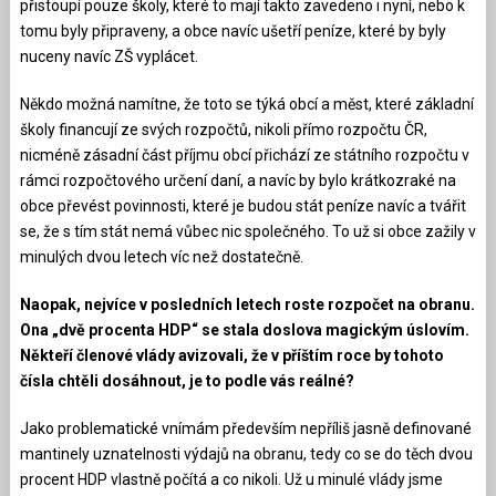
přistoupí pouze školy, které to mají takto zavedeno i nyní, nebo k
tomu byly připraveny, a obce navíc ušetří peníze, které by byly
nuceny navíc ZŠ vyplácet.
Někdo možná namítne, že toto se týká obcí a měst, které základní
školy financují ze svých rozpočtů, nikoli přímo rozpočtu ČR,
nicméně zásadní část příjmu obcí přichází ze státního rozpočtu v
rámci rozpočtového určení daní, a navíc by bylo krátkozraké na
obce převést povinnosti, které je budou stát peníze navíc a tvářit
se, že s tím stát nemá vůbec nic společného. To už si obce zažily v
minulých dvou letech víc než dostatečně.
Naopak, nejvíce v posledních letech roste rozpočet na obranu.
Ona „dvě procenta HDP“ se stala doslova magickým úslovím.
Někteří členové vlády avizovali, že v příštím roce by tohoto
čísla chtěli dosáhnout, je to podle vás reálné?
Jako problematické vnímám především nepříliš jasně definované
mantinely uznatelnosti výdajů na obranu, tedy co se do těch dvou
procent HDP vlastně počítá a co nikoli. Už u minulé vlády jsme