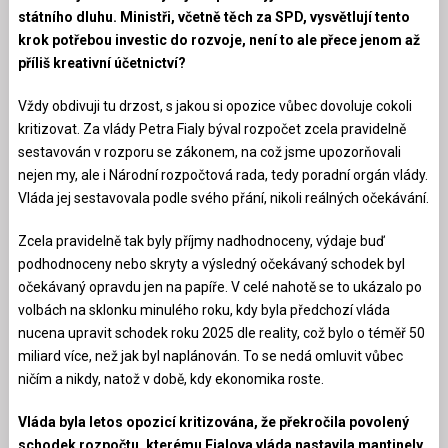
státního dluhu. Ministři, včetně těch za SPD, vysvětlují tento
krok potřebou investic do rozvoje, není to ale přece jenom až
příliš kreativní účetnictví?
Vždy obdivuji tu drzost, s jakou si opozice vůbec dovoluje cokoli
kritizovat. Za vlády Petra Fialy býval rozpočet zcela pravidelně
sestavován v rozporu se zákonem, na což jsme upozorňovali
nejen my, ale i Národní rozpočtová rada, tedy poradní orgán vlády.
Vláda jej sestavovala podle svého přání, nikoli reálných očekávání.
Zcela pravidelně tak byly příjmy nadhodnoceny, výdaje buď
podhodnoceny nebo skryty a výsledný očekávaný schodek byl
očekávaný opravdu jen na papíře. V celé nahotě se to ukázalo po
volbách na sklonku minulého roku, kdy byla předchozí vláda
nucena upravit schodek roku 2025 dle reality, což bylo o téměř 50
miliard více, než jak byl naplánován. To se nedá omluvit vůbec
ničím a nikdy, natož v době, kdy ekonomika roste.
Vláda byla letos opozicí kritizována, že překročila povolený
schodek rozpočtu, kterému Fialova vláda nastavila mantinely