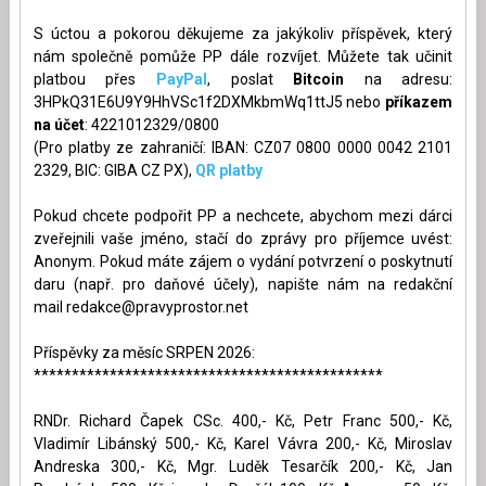
S úctou a pokorou děkujeme za jakýkoliv příspěvek, který
nám společně pomůže PP dále rozvíjet. Můžete tak učinit
platbou přes
PayPal
, poslat
Bitcoin
na adresu:
3HPkQ31E6U9Y9HhVSc1f2DXMkbmWq1ttJ5 nebo
příkazem
na účet
: 4221012329/0800
(Pro platby ze zahraničí: IBAN: CZ07 0800 0000 0042 2101
2329, BIC: GIBA CZ PX),
QR platby
Pokud chcete podpořit PP a nechcete, abychom mezi dárci
zveřejnili vaše jméno, stačí do zprávy pro příjemce uvést:
Anonym. Pokud máte zájem o vydání potvrzení o poskytnutí
daru (např. pro daňové účely), napište nám na redakční
mail
redakce@pravyprostor.net
Příspěvky za měsíc SRPEN 2026:
**********************************************
RNDr. Richard Čapek CSc. 400,- Kč, Petr Franc 500,- Kč,
Vladimír Libánský 500,- Kč, Karel Vávra 200,- Kč, Miroslav
Andreska 300,- Kč, Mgr. Luděk Tesarčík 200,- Kč, Jan