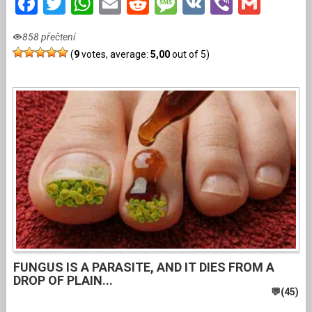
Facebook
Twitter
WhatsApp
Email
Reddit
Message
VK
Viber
Gmai
858 přečtení
(
9
votes, average:
5,00
out of 5)
FUNGUS IS A PARASITE, AND IT DIES FROM A
DROP OF PLAIN...