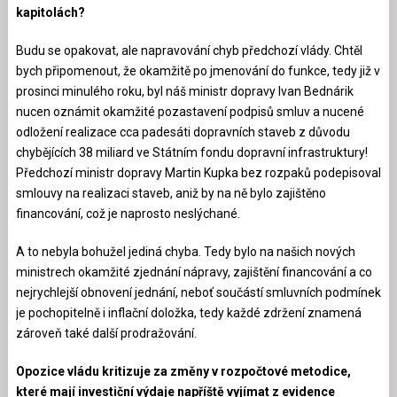
kapitolách?
Budu se opakovat, ale napravování chyb předchozí vlády. Chtěl
bych připomenout, že okamžitě po jmenování do funkce, tedy již v
prosinci minulého roku, byl náš ministr dopravy Ivan Bednárik
nucen oznámit okamžité pozastavení podpisů smluv a nucené
odložení realizace cca padesáti dopravních staveb z důvodu
chybějících 38 miliard ve Státním fondu dopravní infrastruktury!
Předchozí ministr dopravy Martin Kupka bez rozpaků podepisoval
smlouvy na realizaci staveb, aniž by na ně bylo zajištěno
financování, což je naprosto neslýchané.
A to nebyla bohužel jediná chyba. Tedy bylo na našich nových
ministrech okamžité zjednání nápravy, zajištění financování a co
nejrychlejší obnovení jednání, neboť součástí smluvních podmínek
je pochopitelně i inflační doložka, tedy každé zdržení znamená
zároveň také další prodražování.
Opozice vládu kritizuje za změny v rozpočtové metodice,
které mají investiční výdaje napříště vyjímat z evidence