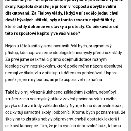
školy. Kapitola školství je přitom v rozpočtu obvykle velmi
diskutovaná. Za Fialovy vlády, i když v ní sedělo jednu chvíli
devět bývalých učitelů, byly v tomto resortu největší škrty,
které ústily dokonce ve stávky a protesty. Co očekáváte od
této rozpočtové kapitoly ve vaší vládě?
Nejen u této kapitoly jsme nastavili, řekl bych, pragmatický
přístup, kde napravujeme ideologické nesmysly předchozí vlády.
Za prvé jsme seškrtali či přímo odejmuli dotace různým
ideologickým neziskovkám, které podle mého názoru absolutně
nemají ve školství a v přístupu k dětem co pohledávat. Úspora
peněz je jen milý bonus, ač je to úspora velmi značná.
Také bylo mj. výrazně ulehčeno základním školám, neboť byl
zrušen zcela nesmyslný příkaz zavést povinnou výuku cizího
jazyka od první třídy základní školy. Nyní je to na dobrovolné bázi,
což kvitují samotné školy i odborníci. K tomu bych poznamenal, že
školy na to zkrátka nebyly připraveny, chyběl dostatek lektorů i
celková koncepce. Tím, že je to nyní na dobrovolné bázi, k tomu