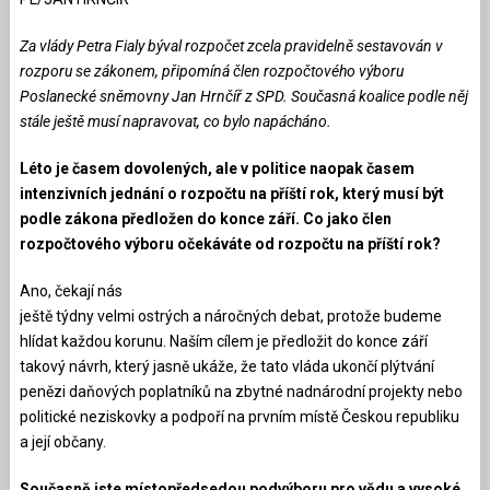
Za vlády Petra Fialy býval rozpočet zcela pravidelně sestavován v
rozporu se zákonem, připomíná člen rozpočtového výboru
Poslanecké sněmovny Jan Hrnčíř z SPD. Současná koalice podle něj
stále ještě musí napravovat, co bylo napácháno.
Léto je časem dovolených, ale v politice naopak časem
intenzivních jednání o rozpočtu na příští rok, který musí být
podle zákona předložen do konce září. Co jako člen
rozpočtového výboru očekáváte od rozpočtu na příští rok?
Ano, čekají nás
ještě týdny velmi ostrých a náročných debat, protože budeme
hlídat každou korunu. Naším cílem je předložit do konce září
takový návrh, který jasně ukáže, že tato vláda ukončí plýtvání
penězi daňových poplatníků na zbytné nadnárodní projekty nebo
politické neziskovky a podpoří na prvním místě Českou republiku
a její občany.
Současně jste místopředsedou podvýboru pro vědu a vysoké