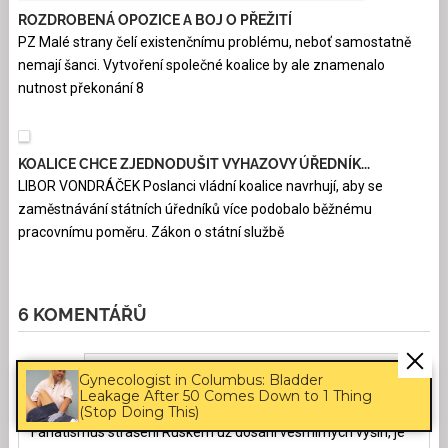
ROZDROBENÁ OPOZICE A BOJ O PŘEŽITÍ
PZ Malé strany čelí existenčnímu problému, neboť samostatně
nemají šanci. Vytvoření společné koalice by ale znamenalo
nutnost překonání 8
KOALICE CHCE ZJEDNODUŠIT VYHAZOVY ÚŘEDNÍK...
LIBOR VONDRÁČEK Poslanci vládní koalice navrhují, aby se
zaměstnávání státních úředníků více podobalo běžnému
pracovnímu poměru. Zákon o státní službě
6 KOMENTÁŘŮ
Gynecologist in Columbus: Bladder
Odpovědět
Pejsek
9.7.2026
08:29:03
Leakage After 50 Comes Down to 1 Thing
(Stop Doing This)
Fanatismus strašení Ruskem už dosáhl vesmírných výšin, je