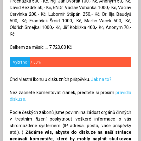
Procházka 500,- Kč, ing. Jan Dvořák 100,- Kč, Anonym 50,- Kč,
David Bezděk 50,- Kč, RNDr. Václav Vohánka 1000,- Kč, Václav
Červinka 200,- Kč, Lubomír Štěpán 250,- Kč, Dr. Ilja Baudyš
500,- Kč, František Šmíd 1000,- Kč, Martin Vacek 500,- Kč,
Oldřich Smejkal 1000,- Kč, Jiří Kobližka 400,- Kč, Anonym 70,-
Kč
Celkem za měsíc: ... 7 720,00 Kč
Vybráno 17.00%
Chci vlastní ikonu u diskuzních příspěvku.
Jak na to?
Než začnete komentovat článek, přečtěte si prosím
pravidla
diskuze.
Podle českých zákonů jsme povinni na žádost orgánů činných
v trestním řízení poskytnout veškeré informace o vás
shromážděné systémem (IP adresa, pošta, vaše příspěvky
atd.). )
Žádáme vás, abyste do diskuze na naší stránce
nedávali komentáře, které by mohly naplnit skutkovou