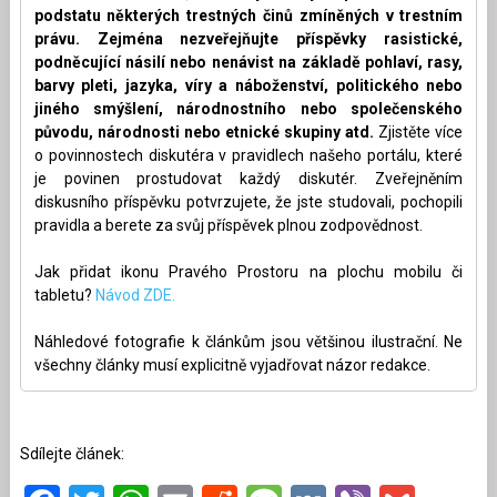
podstatu některých trestných činů zmíněných v trestním
právu. Zejména nezveřejňujte příspěvky rasistické,
podněcující násilí nebo nenávist na základě pohlaví, rasy,
barvy pleti, jazyka, víry a náboženství, politického nebo
jiného smýšlení, národnostního nebo společenského
původu, národnosti nebo etnické skupiny atd.
Zjistěte více
o povinnostech diskutéra v pravidlech našeho portálu, které
je povinen prostudovat každý diskutér. Zveřejněním
diskusního příspěvku potvrzujete, že jste studovali, pochopili
pravidla a berete za svůj příspěvek plnou zodpovědnost.
Jak přidat ikonu Pravého Prostoru na plochu mobilu či
tabletu?
Návod ZDE.
Náhledové fotografie k článkům jsou většinou ilustrační. Ne
všechny články musí explicitně vyjadřovat názor redakce.
Sdílejte článek: