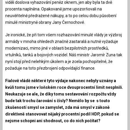
viděli doslova vyhazování peněz oknem, jen aby byla ta dvě
procenta naplněna. Opakovaně jsme upozorňovali na
neuvěřitelně předražené nákupy, a to po celou dobu působení
minulé ministryně obrany Jany Černochové.
Je ironické, že při tom všem rozhazování minulé vlády je výzbroj
armády v mnoha ohledech značně zastaralá a nutně vyžaduje
modernizaci, mimo jiné v oblasti bezpilotních prostředků,
vrtulníků, tanků a bojových vozidel. Náš ministr Jaromír Zuna tak
nyní stojí před nelehkým úkolem a je zcela pochopitelné, že
požaduje na toto přezbrojení odpovídající finance.
Fialově vládě některé tyto výdaje nakonec nebyly uznány a
kvůli tomu jsme v loňském roce dvouprocentní limit nesplnili.
Neukazuje se ale, že díky tomu sestavování rozpočtu vždy
bude tak trochu čarování s čísly? Nemělo by se s touto
zkušeností smysl se zamyslet, zda má smysl v zákoně
direktivně stanovovat nějaký procentní podíl HDP, pokud se
nejsme schopni ani shodnout, co do nich počítat?