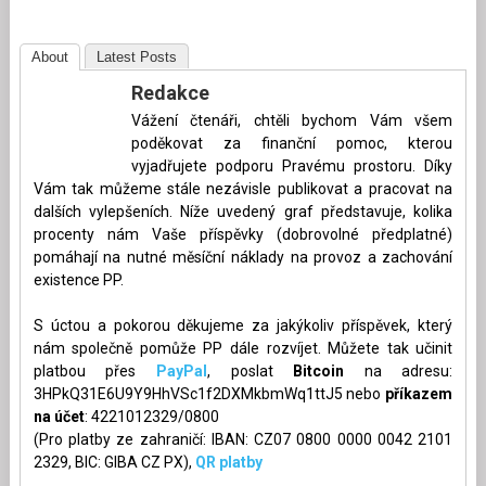
About
Latest Posts
Redakce
Vážení čtenáři, chtěli bychom Vám všem
poděkovat za finanční pomoc, kterou
vyjadřujete podporu Pravému prostoru. Díky
Vám tak můžeme stále nezávisle publikovat a pracovat na
dalších vylepšeních. Níže uvedený graf představuje, kolika
procenty nám Vaše příspěvky (dobrovolné předplatné)
pomáhají na nutné měsíční náklady na provoz a zachování
existence PP.
S úctou a pokorou děkujeme za jakýkoliv příspěvek, který
nám společně pomůže PP dále rozvíjet. Můžete tak učinit
platbou přes
PayPal
, poslat
Bitcoin
na adresu:
3HPkQ31E6U9Y9HhVSc1f2DXMkbmWq1ttJ5 nebo
příkazem
na účet
: 4221012329/0800
(Pro platby ze zahraničí: IBAN: CZ07 0800 0000 0042 2101
2329, BIC: GIBA CZ PX),
QR platby