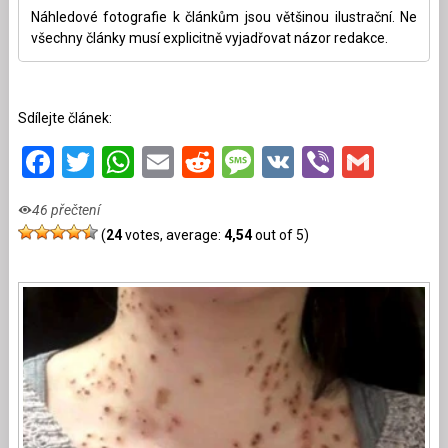
Náhledové fotografie k článkům jsou většinou ilustrační. Ne
všechny články musí explicitně vyjadřovat názor redakce.
Sdílejte článek:
Facebook
Twitter
WhatsApp
Email
Reddit
Message
VK
Viber
Gmai
46 přečtení
(
24
votes, average:
4,54
out of 5)