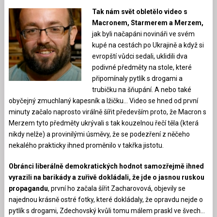
Tak nám svět obletělo video s
Macronem, Starmerem a Merzem,
jak byli načapáni novináři ve svém
kupé na cestách po Ukrajině a když si
evropští vůdci sedali, uklidili dva
podivné předměty na stole, které
připomínaly pytlík s drogami a
trubičku na šňupání. A nebo také
obyčejný zmuchlaný kapesník a lžičku… Video se hned od první
minuty začalo naprosto virálně šířit především proto, že Macron s
Merzem tyto předměty ukrývali s tak kouzelnou řečí těla (která
nikdy nelže) a provinilými úsměvy, že se podezření z něčeho
nekalého prakticky ihned proměnilo v takřka jistotu.
Obránci liberálně demokratických hodnot samozřejmě ihned
vyrazili na barikády a zuřivě dokládali, že jde o jasnou ruskou
propagandu
, první ho začala šířit Zacharovová, objevily se
najednou krásně ostré fotky, které dokládaly, že opravdu nejde o
pytlík s drogami, Zdechovský kvůli tomu málem praskl ve švech…