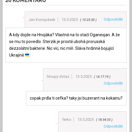
20 KOMENTÁŘŮ
Odpovědět
Jan Konopásek
13.5.2025
15:23:30
A kdy dojde na Hnojáka? Vlastně na to stačí Oganesjan. A že
se mu to povedlo. Sterzik je prostě ubohá prorusská
dezzolátní bakterie. Nic víc, nic míň. Sláva hrdinně bojující
Ukrajině
.
hloupy dotaz
13.5.2025
16:17:19
Odpovědět
copak prdla ti cefka? taky jsi buzerant na kokainu?
ferko
13.5.2025
18:34:33
Odpovědět