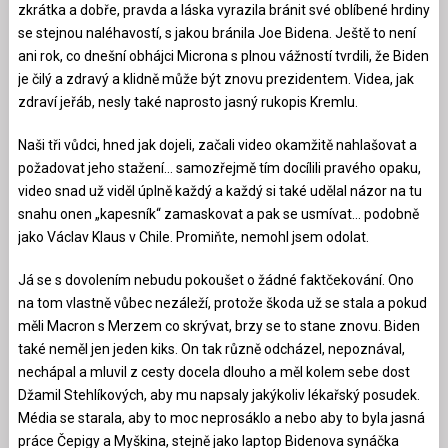
zkrátka a dobře, pravda a láska vyrazila bránit své oblíbené hrdiny
se stejnou naléhavostí, s jakou bránila Joe Bidena. Ještě to není
ani rok, co dnešní obhájci Microna s plnou vážností tvrdili, že Biden
je čilý a zdravý a klidně může být znovu prezidentem. Videa, jak
zdraví jeřáb, nesly také naprosto jasný rukopis Kremlu.
Naši tři vůdci, hned jak dojeli, začali video okamžitě nahlašovat a
požadovat jeho stažení… samozřejmě tím docílili pravého opaku,
video snad už viděl úplně každý a každý si také udělal názor na tu
snahu onen „kapesník“ zamaskovat a pak se usmívat… podobně
jako Václav Klaus v Chile. Promiňte, nemohl jsem odolat.
Já se s dovolením nebudu pokoušet o žádné faktčekování. Ono
na tom vlastně vůbec nezáleží, protože škoda už se stala a pokud
měli Macron s Merzem co skrývat, brzy se to stane znovu. Biden
také neměl jen jeden kiks. On tak různě odcházel, nepoznával,
nechápal a mluvil z cesty docela dlouho a měl kolem sebe dost
Džamil Stehlíkových, aby mu napsaly jakýkoliv lékařský posudek.
Média se starala, aby to moc neprosáklo a nebo aby to byla jasná
práce Čepigy a Myškina, stejně jako laptop Bidenova synáčka