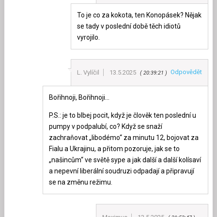
To je co za kokota, ten Konopásek? Nějak
se tady v poslední době těch idiotů
vyrojilo.
Odpovědět
L. Vylíčil
13.5.2025
20:39:21
Bořihnoji, Bořihnoji…
P.S.: je to blbej pocit, když je člověk ten poslední u
pumpy v podpalubí, co? Když se snaží
zachraňovat „libodémo“ za minutu 12, bojovat za
Fialu a Ukrajinu, a přitom pozoruje, jak se to
„našincům“ ve světě sype a jak další a další kolísaví
a nepevní liberální soudruzi odpadají a připravují
se na změnu režimu.