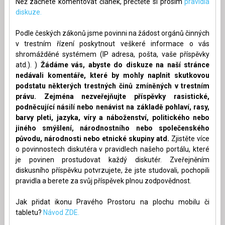
Než začnete komentovat článek, přečtěte si prosím
pravidla
diskuze.
Podle českých zákonů jsme povinni na žádost orgánů činných
v trestním řízení poskytnout veškeré informace o vás
shromážděné systémem (IP adresa, pošta, vaše příspěvky
atd.). )
Žádáme vás, abyste do diskuze na naší stránce
nedávali komentáře, které by mohly naplnit skutkovou
podstatu některých trestných činů zmíněných v trestním
právu. Zejména nezveřejňujte příspěvky rasistické,
podněcující násilí nebo nenávist na základě pohlaví, rasy,
barvy pleti, jazyka, víry a náboženství, politického nebo
jiného smýšlení, národnostního nebo společenského
původu, národnosti nebo etnické skupiny atd.
Zjistěte více
o povinnostech diskutéra v pravidlech našeho portálu, které
je povinen prostudovat každý diskutér. Zveřejněním
diskusního příspěvku potvrzujete, že jste studovali, pochopili
pravidla a berete za svůj příspěvek plnou zodpovědnost.
Jak přidat ikonu Pravého Prostoru na plochu mobilu či
tabletu?
Návod ZDE.