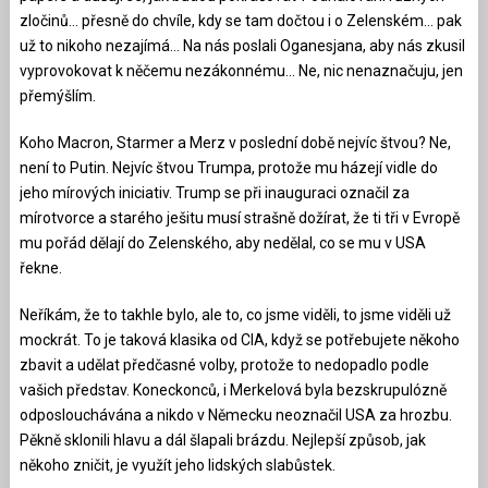
zločinů… přesně do chvíle, kdy se tam dočtou i o Zelenském… pak
už to nikoho nezajímá… Na nás poslali Oganesjana, aby nás zkusil
vyprovokovat k něčemu nezákonnému… Ne, nic nenaznačuju, jen
přemýšlím.
Koho Macron, Starmer a Merz v poslední době nejvíc štvou? Ne,
není to Putin. Nejvíc štvou Trumpa, protože mu házejí vidle do
jeho mírových iniciativ. Trump se při inauguraci označil za
mírotvorce a starého ješitu musí strašně dožírat, že ti tři v Evropě
mu pořád dělají do Zelenského, aby nedělal, co se mu v USA
řekne.
Neříkám, že to takhle bylo, ale to, co jsme viděli, to jsme viděli už
mockrát. To je taková klasika od CIA, když se potřebujete někoho
zbavit a udělat předčasné volby, protože to nedopadlo podle
vašich představ. Koneckonců, i Merkelová byla bezskrupulózně
odposlouchávána a nikdo v Německu neoznačil USA za hrozbu.
Pěkně sklonili hlavu a dál šlapali brázdu. Nejlepší způsob, jak
někoho zničit, je využít jeho lidských slabůstek.