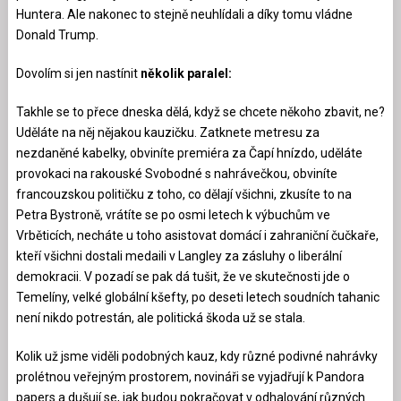
Huntera. Ale nakonec to stejně neuhlídali a díky tomu vládne
Donald Trump.
Dovolím si jen nastínit
několik paralel:
Takhle se to přece dneska dělá, když se chcete někoho zbavit, ne?
Uděláte na něj nějakou kauzičku. Zatknete metresu za
nezdaněné kabelky, obviníte premiéra za Čapí hnízdo, uděláte
provokaci na rakouské Svobodné s nahrávečkou, obviníte
francouzskou političku z toho, co dělají všichni, zkusíte to na
Petra Bystroně, vrátíte se po osmi letech k výbuchům ve
Vrběticích, necháte u toho asistovat domácí i zahraniční čučkaře,
kteří všichni dostali medaili v Langley za zásluhy o liberální
demokracii. V pozadí se pak dá tušit, že ve skutečnosti jde o
Temelíny, velké globální kšefty, po deseti letech soudních tahanic
není nikdo potrestán, ale politická škoda už se stala.
Kolik už jsme viděli podobných kauz, kdy různé podivné nahrávky
prolétnou veřejným prostorem, novináři se vyjadřují k Pandora
papers a dušují se, jak budou pokračovat v odhalování různých