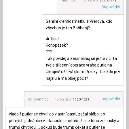
Maximus
13.5.2025
21:53:47
Odpovědět
Senilní kremlozmetku z Přerova, kdo
všechno je ten Bořihnoj?
dr. fico?
Konopásek?
???
Tak povídej a zesměšňuj se ještě víc. Ta
tvoje třídenní operace vraha putia na
Ukrajině už trvá skoro tři roky. Tak kdo je v
hajzlu a má blbej pocit?
Odpovědět
dr. josef fico
13.5.2025
15:34:32
vladolf putler se chytil do vlastní pasti, začal blábolit o
přímých jednáních v istanbulu a netušil, že se toho zelenský a
trump chytnou….. pokud bude trump čekat a putler se