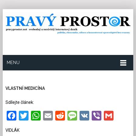
MENU
13.5.2025
Redakce
20
Kategorie:
Politika
46
přečtení
VLASTNÍ MEDICÍNA
Sdílejte článek:
Facebook
Twitter
WhatsApp
Email
Reddit
Message
VK
Viber
Gmai
VIDLÁK