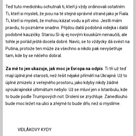
Teď tuto medicínku ochutnali ti, kteří ji vždy ordinovali ostatním.
Ti, kteří si mysleli, že jsou na té stejně správné straně jako je Fiala.
Ti, kteří si mysleli, že mohou kázat vodu a pít víno. Jestli mám
pravdu, to poznáme snadno. Přijdou další podobná videjka i další
podobné kauzičky. Starou Sí-áj-ej novým kouskům nenaučíš, ale
tohle je pořád ještě docela dobré. Navíc, se to vždycky dá svést na
Putina, protože ten může za všechno a nikdo pak nevyšetřuje
tam, kde by se něčeho dobral.
Za mě to jen ukazuje, jak moc je Evropa na odpis
. Ti tři už teď
mají úplně jiné starosti, než řešit nějaké příměří na Ukrajině. Už to
úplně zmizelo z veřejného prostoru, jako kdyby nikdy žádné
ojroukrajinské ultimátum nebylo. Už se mluví jen o Istanbulu, kde
to bude podle Trumpových not. Drolení se zrychluje. Zanedlouho
bude moc ležet na ulici a zřejmě to bude dřív, než si myslíme.
VIDLÁKOVY KYDY