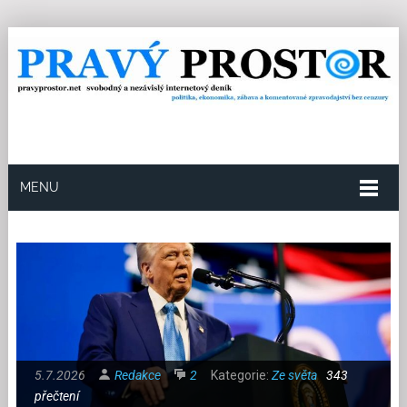
MENU
5.7.2026
Redakce
2
Kategorie:
Ze světa
343
přečtení