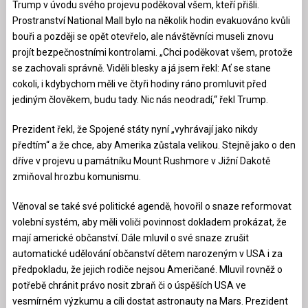
Trump v úvodu svého projevu poděkoval všem, kteří přišli.
Prostranství National Mall bylo na několik hodin evakuováno kvůli
bouři a později se opět otevřelo, ale návštěvníci museli znovu
projít bezpečnostními kontrolami. „Chci poděkovat všem, protože
se zachovali správně. Viděli blesky a já jsem řekl: Ať se stane
cokoli, i kdybychom měli ve čtyři hodiny ráno promluvit před
jediným člověkem, budu tady. Nic nás neodradí,“ řekl Trump.
Prezident řekl, že Spojené státy nyní „vyhrávají jako nikdy
předtím“ a že chce, aby Amerika zůstala velikou. Stejně jako o den
dříve v projevu u památníku Mount Rushmore v Jižní Dakotě
zmiňoval hrozbu komunismu.
Věnoval se také své politické agendě, hovořil o snaze reformovat
volební systém, aby měli voliči povinnost dokladem prokázat, že
mají americké občanství. Dále mluvil o své snaze zrušit
automatické udělování občanství dětem narozeným v USA i za
předpokladu, že jejich rodiče nejsou Američané. Mluvil rovněž o
potřebě chránit právo nosit zbraň či o úspěších USA ve
vesmírném výzkumu a cíli dostat astronauty na Mars. Prezident