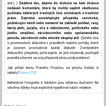
atd.). )
Žádáme vás, abyste do diskuze na naší stránce
nedávali komentáře, které by mohly naplnit skutkovou
podstatu některých trestných činů zmíněných v trestním
právu. Zejména nezveřejňujte příspěvky rasistické,
podněcující násilí nebo nenávist na základě pohlaví, rasy,
barvy pleti, jazyka, víry a náboženství, politického nebo
jiného smýšlení, národnostního nebo společenského
původu, národnosti nebo etnické skupiny atd.
Zjistěte více
o povinnostech diskutéra v pravidlech našeho portálu, které
je povinen prostudovat každý diskutér. Zveřejněním
diskusního příspěvku potvrzujete, že jste studovali, pochopili
pravidla a berete za svůj příspěvek plnou zodpovědnost.
Jak přidat ikonu Pravého Prostoru na plochu mobilu či
tabletu?
Návod ZDE.
Náhledové fotografie k článkům jsou většinou ilustrační. Ne
všechny články musí explicitně vyjadřovat názor redakce.