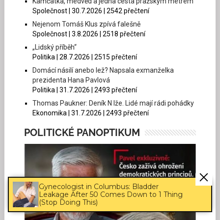
Kamčatka, medvěd a jedna cesta pražským metrem
Společnost | 30.7.2026 | 2542 přečtení
Nejenom Tomáš Klus zpívá falešně
Společnost | 3.8.2026 | 2518 přečtení
„Lidský příběh“
Politika | 28.7.2026 | 2515 přečtení
Domácí násilí anebo lež? Napsala exmanželka
prezidenta Hana Pavlová
Politika | 31.7.2026 | 2493 přečtení
Thomas Paukner: Deník N lže. Lidé mají rádi pohádky
Ekonomika | 31.7.2026 | 2493 přečtení
POLITICKÉ PANOPTIKUM
Gynecologist in Columbus: Bladder
Leakage After 50 Comes Down to 1 Thing
(Stop Doing This)