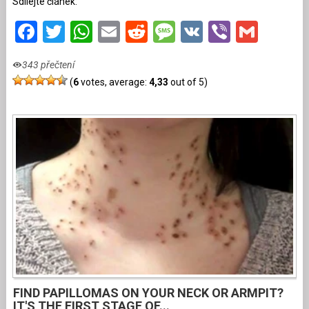
Sdílejte článek:
Facebook
Twitter
WhatsApp
Email
Reddit
Message
VK
Viber
Gmai
343 přečtení
(
6
votes, average:
4,33
out of 5)
FIND PAPILLOMAS ON YOUR NECK OR ARMPIT?
IT'S THE FIRST STAGE OF...