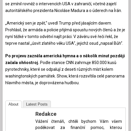
se zmínil rovněž o intervencích USA v zahraničí, včetně zajetí
autoritářského prezidenta Nicoláse Madura a o úderech na Írán.
„Americký sen je zpět,“ uvedl Trump před jásajícím davem.
Prohlásil, že armáda a policie přijímá spoustu nových členů a že je
nyní těžké v tomto odvětví najít práci. V závěru své řeči řekl, že
teprve nastal „úsvit zlatého věku USA“, jejichž osud „napsal Bůh“.
Po projevu zazněla americká hymna a o několik minut později
začala ohňostroj.
Podle stanice CNN zahrnuje 850.000 kusů
pyrotechniky, které se odpalují z deseti různých míst kolem
washingtonských památek. Show, která rozsvítila celé panorama
hlavního města, je doprovázena hudbou.
About
Latest Posts
Redakce
Vážení čtenáři, chtěli bychom Vám všem
poděkovat za finanční pomoc, kterou