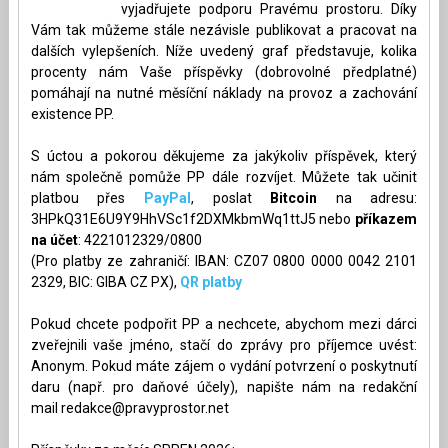
vyjadřujete podporu Pravému prostoru. Díky
Vám tak můžeme stále nezávisle publikovat a pracovat na
dalších vylepšeních. Níže uvedený graf představuje, kolika
procenty nám Vaše příspěvky (dobrovolné předplatné)
pomáhají na nutné měsíční náklady na provoz a zachování
existence PP.
S úctou a pokorou děkujeme za jakýkoliv příspěvek, který
nám společně pomůže PP dále rozvíjet. Můžete tak učinit
platbou přes
PayPal
, poslat
Bitcoin
na adresu:
3HPkQ31E6U9Y9HhVSc1f2DXMkbmWq1ttJ5 nebo
příkazem
na účet
: 4221012329/0800
(Pro platby ze zahraničí: IBAN: CZ07 0800 0000 0042 2101
2329, BIC: GIBA CZ PX),
QR platby
Pokud chcete podpořit PP a nechcete, abychom mezi dárci
zveřejnili vaše jméno, stačí do zprávy pro příjemce uvést:
Anonym. Pokud máte zájem o vydání potvrzení o poskytnutí
daru (např. pro daňové účely), napište nám na redakční
mail
redakce@pravyprostor.net