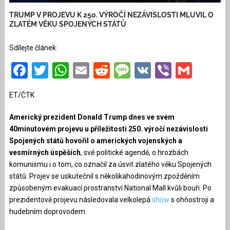
TRUMP V PROJEVU K 250. VÝROČÍ NEZÁVISLOSTI MLUVIL O
ZLATÉM VĚKU SPOJENÝCH STÁTŮ
Sdílejte článek:
Facebook
Twitter
WhatsApp
Email
Reddit
Message
VK
Viber
Gmai
ET/ČTK
Americký prezident Donald Trump dnes ve svém
40minutovém projevu u příležitosti 250. výročí nezávislosti
Spojených států hovořil o amerických vojenských a
vesmírných úspěších
, své politické agendě, o hrozbách
komunismu i o tom, co označil za úsvit zlatého věku Spojených
států. Projev se uskutečnil s několikahodinovým zpožděním
způsobeným evakuací prostranství National Mall kvůli bouři. Po
prezidentově projevu následovala velkolepá
show
s ohňostroji a
hudebním doprovodem.