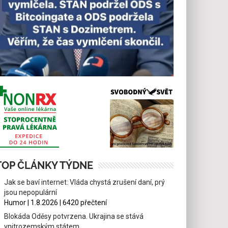
TOP ČLÁNKY TÝDNE
Jak se baví internet: Vláda chystá zrušení daní, prý
jsou nepopulární
Humor | 1.8.2026 | 6420 přečtení
Blokáda Oděsy potvrzena. Ukrajina se stává
vnitrozemským státem