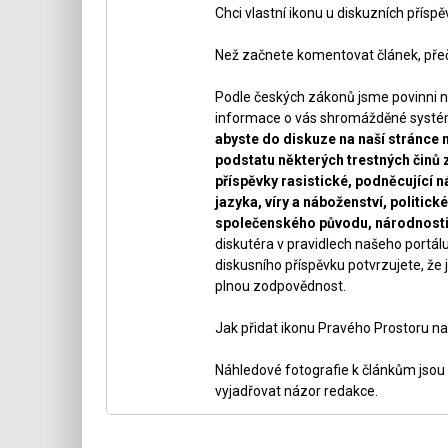
Chci vlastní ikonu u diskuzních přísp
Než začnete komentovat článek, přeč
Podle českých zákonů jsme povinni n
informace o vás shromážděné systéme
abyste do diskuze na naší stránce 
podstatu některých trestných činů 
příspěvky rasistické, podněcující ná
jazyka, víry a náboženství, politi
společenského původu, národnosti 
diskutéra v pravidlech našeho portálu
diskusního příspěvku potvrzujete, že j
plnou zodpovědnost.
Jak přidat ikonu Pravého Prostoru na
Náhledové fotografie k článkům jsou v
vyjadřovat názor redakce.