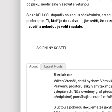
do písku, neoficiálně hlasovat s většinou.
Sjezd KDU-ČSL dopadl v souladu s očekáváním, a v sou
preference.
Ti, kteří je dosud volili, jim uvěří, že se 
neuvěří a nebudou je volit i nadále.
SKLENĚNÝ KOSTEL
About
Latest Posts
Redakce
Vážení čtenáři, chtěli bychom Vám v
Pravému prostoru. Díky Vám tak může
vylepšeních. Níže uvedený graf předs
předplatné) pomáhají na nutné měsíč
S úctou a pokorou děkujeme za jakýko