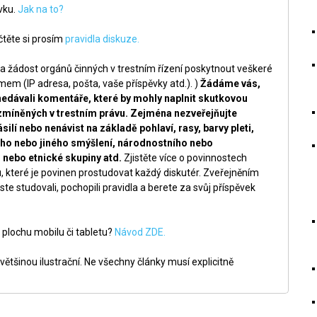
ěvku.
Jak na to?
těte si prosím
pravidla diskuze.
a žádost orgánů činných v trestním řízení poskytnout veškeré
m (IP adresa, pošta, vaše příspěvky atd.). )
Žádáme vás,
nedávali komentáře, které by mohly naplnit skutkovou
zmíněných v trestním právu. Zejména nezveřejňujte
silí nebo nenávist na základě pohlaví, rasy, barvy pleti,
ckého nebo jiného smýšlení, národnostního nebo
nebo etnické skupiny atd.
Zjistěte více o povinnostech
, které je povinen prostudovat každý diskutér. Zveřejněním
ste studovali, pochopili pravidla a berete za svůj příspěvek
 plochu mobilu či tabletu?
Návod ZDE.
ětšinou ilustrační. Ne všechny články musí explicitně