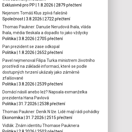
Exklusivně pro PP | 1.8.2026 | 2879 přečtení
Nejenom Tomáš Klus zpívá falešně
Společnost | 3.8.2026 | 2722 přečtení
Thomas Paukner: Danuše Nerudová lhala, vláda
lhala, média tleskala a dopadlo to jako vždycky
Politika | 3.8.2026 | 2705 přečtení
Pan prezident se zase odkopal
Politika | 1.8.2026 | 2652 přečtení
Pavel nejmenoval Filipa Turka ministrem životního
prostředí na základě informací, které se podle
dostupných tvrzení ukázaly jako záměrně
zfalšované
Politika | 3.8.2026 | 2539 přečtení
Domácí násilí anebo lež? Napsala exmanželka
prezidenta Hana Pavlová
Politika | 31.7.2026 | 2538 přečtení
Thomas Paukner: Deník N lže. Lidé mají rádi pohádky
Ekonomika | 31.7.2026 | 2515 přečtení
Vidlák: Znám identitu Thomase Pauknera
Politika | 2.8.2026 | 2503 přečtení