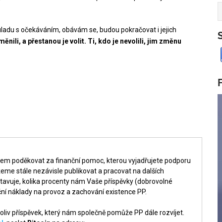
ladu s očekáváním, obávám se, budou pokračovat i jejich
změnili, a přestanou je volit. Ti, kdo je nevolili, jim změnu
šem poděkovat za finanční pomoc, kterou vyjadřujete podporu
me stále nezávisle publikovat a pracovat na dalších
tavuje, kolika procenty nám Vaše příspěvky (dobrovolné
ní náklady na provoz a zachování existence PP.
liv příspěvek, který nám společně pomůže PP dále rozvíjet.