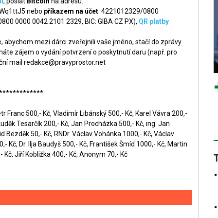
l
, poslat
Bitcoin
na adresu:
q1ttJ5 nebo
příkazem na účet
: 4221012329/0800
 0800 0000 0042 2101 2329, BIC: GIBA CZ PX),
QR platby
 abychom mezi dárci zveřejnili vaše jméno, stačí do zprávy
áte zájem o vydání potvrzení o poskytnutí daru (např. pro
ční mail
redakce@pravyprostor.net
*************
r Franc 500,- Kč, Vladimír Libánský 500,- Kč, Karel Vávra 200,-
Luděk Tesarčík 200,- Kč, Jan Procházka 500,- Kč, ing. Jan
id Bezděk 50,- Kč, RNDr. Václav Vohánka 1000,- Kč, Václav
- Kč, Dr. Ilja Baudyš 500,- Kč, František Šmíd 1000,- Kč, Martin
 Kč, Jiří Kobližka 400,- Kč, Anonym 70,- Kč