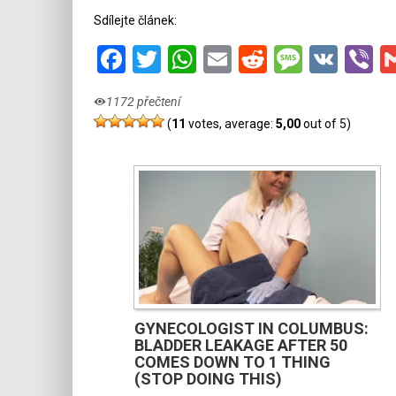
Sdílejte článek:
Facebook
Twitter
WhatsApp
Email
Reddit
Messa
VK
V
1172 přečtení
(
11
votes, average:
5,00
out of 5)
GYNECOLOGIST IN COLUMBUS:
BLADDER LEAKAGE AFTER 50
COMES DOWN TO 1 THING
(STOP DOING THIS)