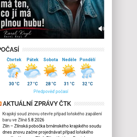
POČASÍ
Čtvrtek
Pátek
Sobota
Neděle
Pondělí
30 °C
27 °C
28 °C
31 °C
32 °C
Předpověď počasí
AKTUÁLNÍ ZPRÁVY ČTK
Krajský soud znovu otevře případ loňského zapálení
baru ve Zlíně
5.8.2026
Zlín – Zlínská pobočka brněnského krajského soudu
dnes znovu začne projednávat případ loňského