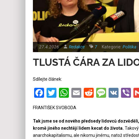
27.4.2026
Redakce
7
Kategorie:
Politika
TLUSTÁ ČÁRA ZA LID
Sdílejte článek:
Facebook
Twitter
WhatsApp
Email
Reddit
Messa
VK
V
FRANTIŠEK SVOBODA
Tak jsme se od nového předsedy lidovců dozvěděli, ž
kromě jiného nechtějí lidem kecat do života.
Takový 
anarchokapitalismu, ale nikomu jinému, natož středost