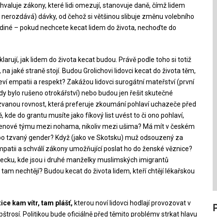
hvaluje zákony, které lidi omezují, stanovuje daně, čímž lidem
či nerozdává) dávky, od čehož si většinou slibuje změnu volebního
ediné – pokud nechcete kecat lidem do života, nechoďte do
eklarují, jak lidem do života kecat budou. Právě podle toho si totiž
, na jaké straně stojí. Budou Grolichovi lidovci kecat do života těm,
eví empatii a respekt? Zakážou lidovci surogátní mateřství (první
 kdy bylo rušeno otrokářství) nebo budou jen řešit skutečné
zvanou rovnost, která preferuje zkoumání pohlaví uchazeče před
kde do grantu musíte jako fíkový list uvést to či ono pohlaví,
členové týmu mezi nohama, nikoliv mezi ušima? Má mít v českém
bo tzvaný gender? Když (jako ve Skotsku) muž odsouzený za
 empatii a schválí zákony umožňující poslat ho do ženské věznice?
mecku, kde jsou i druhé manželky muslimských imigrantů
 tam nechtějí? Budou kecat do života lidem, kteří chtějí lékařskou
ice kam vítr, tam plášť,
kterou noví lidovci hodlají provozovat v
 pštrosí. Politikou bude oficiálně před těmito problémy strkat hlavu