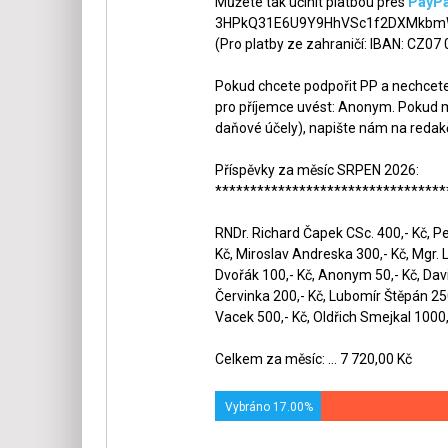
Můžete tak učinit platbou přes
PayPa
3HPkQ31E6U9Y9HhVSc1f2DXMkbmW
(Pro platby ze zahraničí: IBAN: CZ07
Pokud chcete podpořit PP a nechcete,
pro příjemce uvést: Anonym. Pokud m
daňové účely), napište nám na redak
Příspěvky za měsíc SRPEN 2026:
*********************************
RNDr. Richard Čapek CSc. 400,- Kč, Pet
Kč, Miroslav Andreska 300,- Kč, Mgr. 
Dvořák 100,- Kč, Anonym 50,- Kč, Dav
Červinka 200,- Kč, Lubomír Štěpán 250,
Vacek 500,- Kč, Oldřich Smejkal 1000,-
Celkem za měsíc: ... 7 720,00 Kč
Vybráno 17.00%