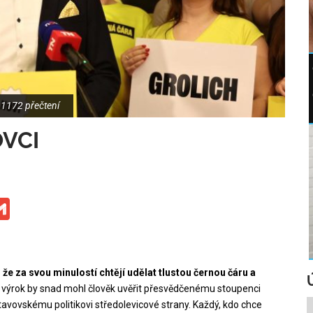
1172 přečtení
OVCI
ge
iber
Gmail
e za svou minulostí chtějí udělat tlustou černou čáru a
výrok by snad mohl člověk uvěřit přesvědčenému stoupenci
avovskému politikovi středolevicové strany. Každý, kdo chce