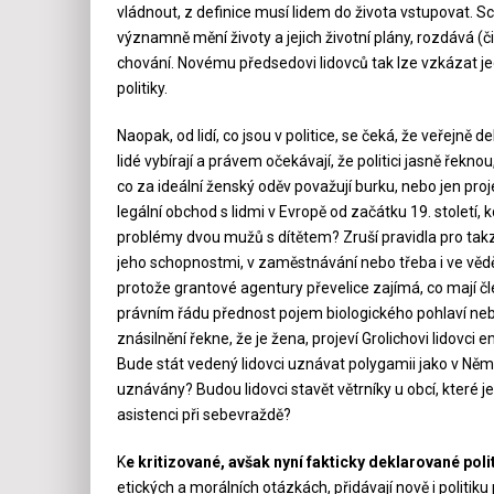
vládnout, z definice musí lidem do života vstupovat. Sc
významně mění životy a jejich životní plány, rozdává (
chování. Novému předsedovi lidovců tak lze vzkázat j
politiky.
Naopak, od lidí, co jsou v politice, se čeká, že veřejně d
lidé vybírají a právem očekávají, že politici jasně řeknou
co za ideální ženský oděv považují burku, nebo jen proj
legální obchod s lidmi v Evropě od začátku 19. století,
problémy dvou mužů s dítětem? Zruší pravidla pro tak
jeho schopnostmi, v zaměstnávání nebo třeba i ve vědě, 
protože grantové agentury převelice zajímá, co mají 
právním řádu přednost pojem biologického pohlaví ne
znásilnění řekne, že je žena, projeví Grolichovi lidovci
Bude stát vedený lidovci uznávat polygamii jako v Ně
uznávány? Budou lidovci stavět větrníky u obcí, které je
asistenci při sebevraždě?
K
e kritizované, avšak nyní fakticky deklarované polit
etických a morálních otázkách, přidávají nově i politiku