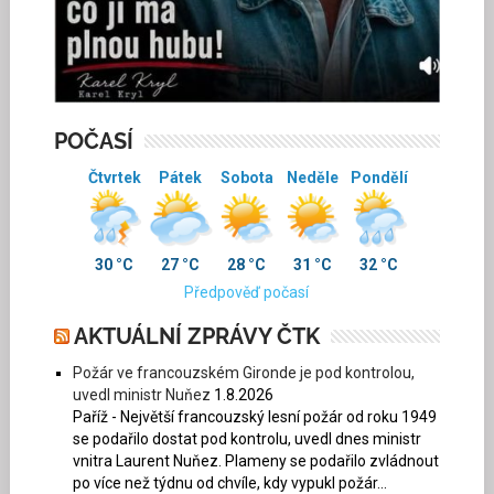
POČASÍ
Čtvrtek
Pátek
Sobota
Neděle
Pondělí
30 °C
27 °C
28 °C
31 °C
32 °C
Předpověď počasí
AKTUÁLNÍ ZPRÁVY ČTK
Požár ve francouzském Gironde je pod kontrolou,
uvedl ministr Nuňez
1.8.2026
Paříž - Největší francouzský lesní požár od roku 1949
se podařilo dostat pod kontrolu, uvedl dnes ministr
vnitra Laurent Nuňez. Plameny se podařilo zvládnout
po více než týdnu od chvíle, kdy vypukl požár...