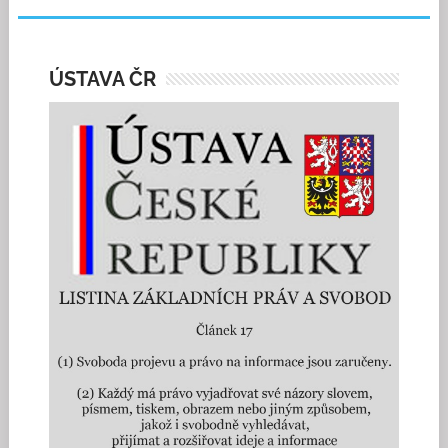
ÚSTAVA ČR