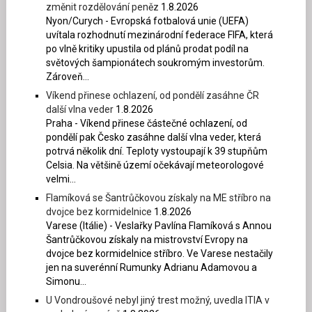
změnit rozdělování peněz
1.8.2026
Nyon/Curych - Evropská fotbalová unie (UEFA)
uvítala rozhodnutí mezinárodní federace FIFA, která
po vlně kritiky upustila od plánů prodat podíl na
světových šampionátech soukromým investorům.
Zároveň...
Víkend přinese ochlazení, od pondělí zasáhne ČR
další vlna veder
1.8.2026
Praha - Víkend přinese částečné ochlazení, od
pondělí pak Česko zasáhne další vlna veder, která
potrvá několik dní. Teploty vystoupají k 39 stupňům
Celsia. Na většině území očekávají meteorologové
velmi...
Flamíková se Šantrůčkovou získaly na ME stříbro na
dvojce bez kormidelnice
1.8.2026
Varese (Itálie) - Veslařky Pavlína Flamíková s Annou
Šantrůčkovou získaly na mistrovství Evropy na
dvojce bez kormidelnice stříbro. Ve Varese nestačily
jen na suverénní Rumunky Adrianu Adamovou a
Simonu...
U Vondroušové nebyl jiný trest možný, uvedla ITIA v