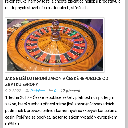
rekonstrukci nemovitosti, a chcete získat co nejlepší představu o
dostupných stavebních materiálech, střešních
JAK SE LIŠÍ LOTERIJNÍ ZÁKON V ČESKÉ REPUBLICE OD
ZBYTKU EVROPY
9.2.2022
Redakce
0
17 přečtení
1. ledna 2017 v České republice vešel v platnost nový loterijní
zákon, který s sebou přinesl mimo jiné zpřísnění dosavadních
podmínek k provozu online i kamenných sázkových kanceláří a
casin. Pojďme se podívat, jak tento zákon vypadá v evropském
měřítku.