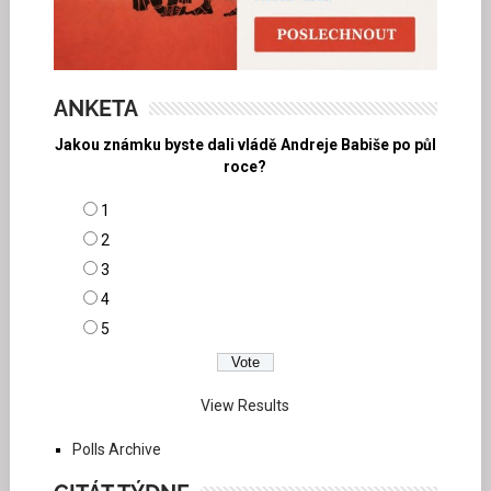
ANKETA
Jakou známku byste dali vládě Andreje Babiše po půl
roce?
1
2
3
4
5
View Results
Polls Archive