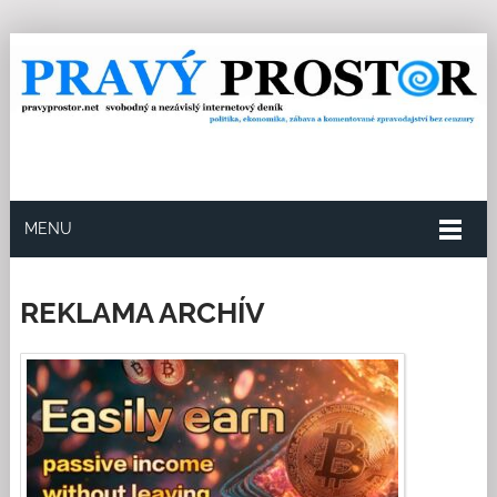
MENU
REKLAMA ARCHÍV