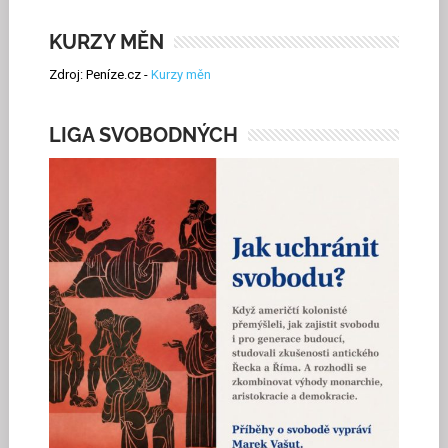
KURZY MĚN
Zdroj: Peníze.cz -
Kurzy měn
LIGA SVOBODNÝCH