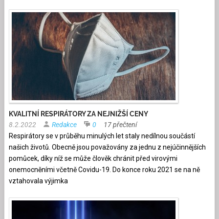
KVALITNÍ RESPIRÁTORY ZA NEJNIŽŠÍ CENY
8.2.2022
Redakce
0
17 přečtení
Respirátory se v průběhu minulých let staly nedílnou součástí
našich životů. Obecně jsou považovány za jednu z nejúčinnějších
pomůcek, díky níž se může člověk chránit před virovými
onemocněními včetně Covidu-19. Do konce roku 2021 se na ně
vztahovala výjimka