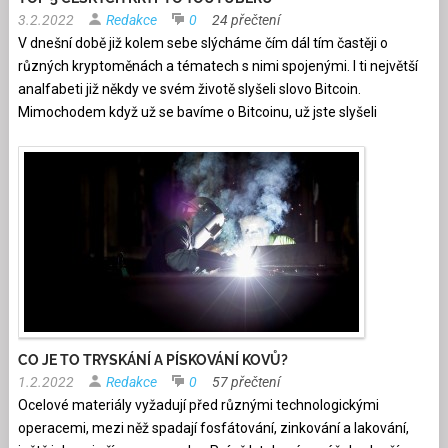
3.2.2022
Redakce
0
24 přečtení
V dnešní době již kolem sebe slýcháme čím dál tím častěji o
různých kryptoměnách a tématech s nimi spojenými. I ti největší
analfabeti již někdy ve svém životě slyšeli slovo Bitcoin.
Mimochodem když už se bavíme o Bitcoinu, už jste slyšeli
CO JE TO TRYSKÁNÍ A PÍSKOVÁNÍ KOVŮ?
1.2.2022
Redakce
0
57 přečtení
Ocelové materiály vyžadují před různými technologickými
operacemi, mezi něž spadají fosfátování, zinkování a lakování,