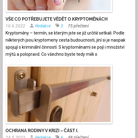
VŠE CO POTŘEBUJETE VĚDĚT O KRYPTOMĚNÁCH
10.6.2022
Redakce
3
75 přečtení
Kryptoměny – termín, se kterým jste se již určitě setkali. Podle
některých jsou kryptomeny cesta budoucnosti, jiní si je naopak
spojují s kriminální činností. S kryptoměnami se pojí i množství
mýtů a polopravd. Co všechno byste tedy měli o
OCHRANA RODINY V KRIZI – ČÁST I.
24.5.2022
Redakce
6
48 přečtení