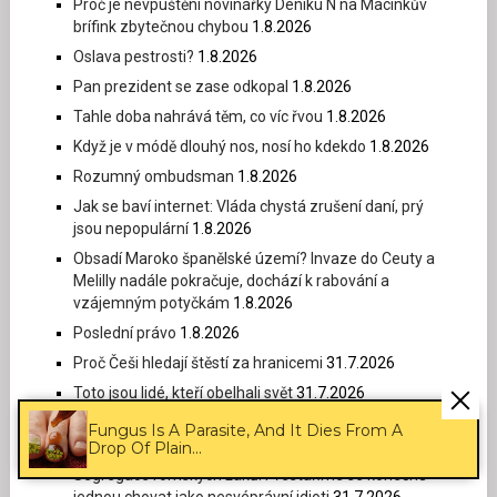
Proč je nevpuštění novinářky Deníku N na Macinkův
brífink zbytečnou chybou
1.8.2026
Oslava pestrosti?
1.8.2026
Pan prezident se zase odkopal
1.8.2026
Tahle doba nahrává těm, co víc řvou
1.8.2026
Když je v módě dlouhý nos, nosí ho kdekdo
1.8.2026
Rozumný ombudsman
1.8.2026
Jak se baví internet: Vláda chystá zrušení daní, prý
jsou nepopulární
1.8.2026
Obsadí Maroko španělské území? Invaze do Ceuty a
Melilly nadále pokračuje, dochází k rabování a
vzájemným potyčkám
1.8.2026
Poslední právo
1.8.2026
Proč Češi hledají štěstí za hranicemi
31.7.2026
Toto jsou lidé, kteří obelhali svět
31.7.2026
Thomas Paukner: Deník N lže. Lidé mají rádi pohádky
Fungus Is A Parasite, And It Dies From A
31.7.2026
Drop Of Plain...
Segregace romských žáků: Přestaňme se konečně
jednou chovat jako nesvéprávní idioti
31.7.2026