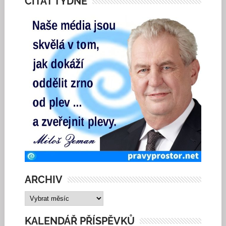
CITÁT TÝDNE
ARCHIV
ARCHIV
KALENDÁŘ PŘÍSPĚVKŮ