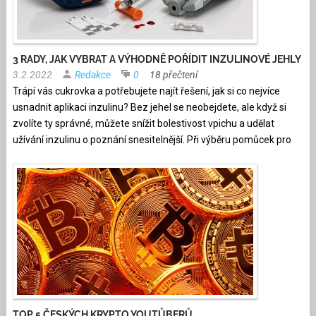
3 RADY, JAK VYBRAT A VÝHODNĚ POŘÍDIT INZULINOVÉ JEHLY
3.2.2022
Redakce
0
18 přečtení
Trápí vás cukrovka a potřebujete najít řešení, jak si co nejvíce
usnadnit aplikaci inzulinu? Bez jehel se neobejdete, ale když si
zvolíte ty správné, můžete snížit bolestivost vpichu a udělat
užívání inzulinu o poznání snesitelnější. Při výběru pomůcek pro
TOP 5 ČESKÝCH KRYPTO YOUTŮBERŮ