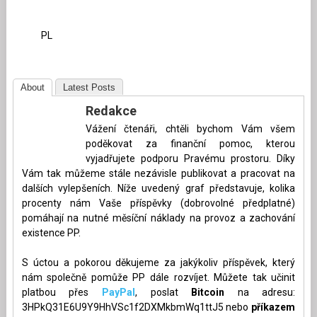
PL
About
Latest Posts
Redakce
Vážení čtenáři, chtěli bychom Vám všem
poděkovat za finanční pomoc, kterou
vyjadřujete podporu Pravému prostoru. Díky
Vám tak můžeme stále nezávisle publikovat a pracovat na
dalších vylepšeních. Níže uvedený graf představuje, kolika
procenty nám Vaše příspěvky (dobrovolné předplatné)
pomáhají na nutné měsíční náklady na provoz a zachování
existence PP.
S úctou a pokorou děkujeme za jakýkoliv příspěvek, který
nám společně pomůže PP dále rozvíjet. Můžete tak učinit
platbou přes
PayPal
, poslat
Bitcoin
na adresu:
3HPkQ31E6U9Y9HhVSc1f2DXMkbmWq1ttJ5 nebo
příkazem