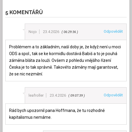
5 KOMENTÁŘŮ
Odpovědět
Nojo
23.4.2026
06:29:36
Problémem a to základním, naší doby je, že když není u moci
ODS a spol., tak se ke kormidlu dostává Babiš a to je pouhá
záměna bláta za louži. Ovšem z pohledu vnějšího řízení
Česka je to tak správně. Takovéto záměny mají garantovat,
že se nic nezmění.
Odpovědět
leafroller
23.4.2026
09:07:39
Rád bych upozornil pana Hoffmana, že tu rozhodně
kapitalismus nemáme.