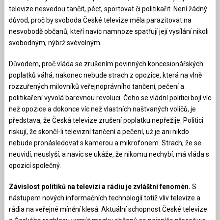
televize nesvedou tančit, péct, sportovat či politikařit. Není žádný
důvod, proč by svoboda České televize měla parazitovat na
nesvobodě občanů, kteří navíc namnoze spatřují její vysílání nikoli
svobodným, nýbrž svévolným.
Důvodem, proč vláda se zrušením povinných koncesionářských
poplatků váhá, nakonec nebude strach z opozice, která na vlně
rozzuřených milovníků veřejnoprávního tančení, pečení a
politikaření vyvolá barevnou revoluci. Čeho se vládní politici bojí víc
než opozice a dokonce víc než vlastních naštvaných voličů, je
představa, že Česká televize zrušení poplatku nepřežije. Politici
riskují, že skončí-li televizní tančení a pečení, už je ani nikdo
nebude pronásledovat s kamerou a mikrofonem. Strach, že se
neuvidí, neuslyší, a navíc se ukáže, že nikomu nechybí, má vláda s
opozicí společný.
Závislost politiků na televizi a rádiu je zvláštní fenomén.
S
nástupem nových informačních technologií totiž vliv televize a
rádia na veřejné mínění klesá. Aktuální schopnost České televize