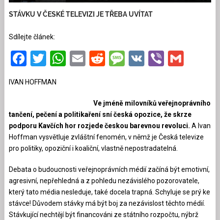
STÁVKU V ČESKÉ TELEVIZI JE TŘEBA UVÍTAT
Sdílejte článek:
Facebook
Twitter
WhatsApp
Email
Reddit
Message
VK
Viber
Gmai
IVAN HOFFMAN
Ve jméně milovníků veřejnoprávního
tančení, pečení a politikaření sní česká opozice, že skrze
podporu Kavčích hor rozjede českou barevnou revoluci.
A Ivan
Hoffman vysvětluje zvláštní fenomén, v němž je Česká televize
pro politiky, opoziční i koaliční, vlastně nepostradatelná.
Debata o budoucnosti veřejnoprávních médií začíná být emotivní,
agresivní, nepřehledná a z pohledu nezávislého pozorovatele,
který tato média nesleduje, také docela trapná. Schyluje se prý ke
stávce! Důvodem stávky má být boj za nezávislost těchto médií.
Stávkující nechtějí být financováni ze státního rozpočtu, nýbrž