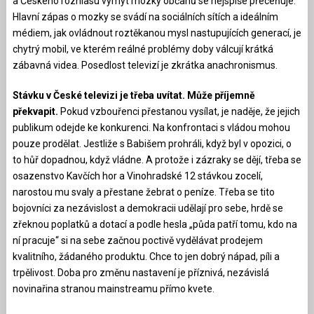
a Českého rozhlasu vymýt mozky občanů se nejspíše přeceňuje.
Hlavní zápas o mozky se svádí na sociálních sítích a ideálním
médiem, jak ovládnout roztěkanou mysl nastupujících generací, je
chytrý mobil, ve kterém reálné problémy doby válcují krátká
zábavná videa. Posedlost televizí je zkrátka anachronismus.
Stávku v České televizi je třeba uvítat. Může příjemně
překvapit.
Pokud vzbouřenci přestanou vysílat, je naděje, že jejich
publikum odejde ke konkurenci. Na konfrontaci s vládou mohou
pouze prodělat. Jestliže s Babišem prohráli, když byl v opozici, o
to hůř dopadnou, když vládne. A protože i zázraky se dějí, třeba se
osazenstvo Kavčích hor a Vinohradské 12 stávkou zocelí,
narostou mu svaly a přestane žebrat o peníze. Třeba se tito
bojovníci za nezávislost a demokracii udělají pro sebe, hrdě se
zřeknou poplatků a dotací a podle hesla „půda patří tomu, kdo na
ní pracuje“ si na sebe začnou poctivě vydělávat prodejem
kvalitního, žádaného produktu. Chce to jen dobrý nápad, píli a
trpělivost. Doba pro změnu nastavení je příznivá, nezávislá
novinařina stranou mainstreamu přímo kvete.