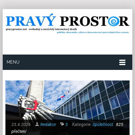
MENU
23.4.2026
Redakce
5
Kategorie:
Společnost
825
přečtení