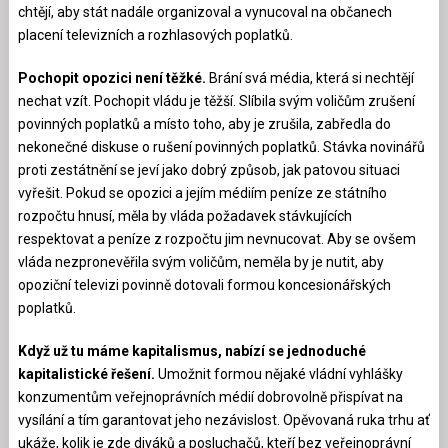
chtějí, aby stát nadále organizoval a vynucoval na občanech
placení televizních a rozhlasových poplatků.
Pochopit opozici není těžké.
Brání svá média, která si nechtějí
nechat vzít. Pochopit vládu je těžší. Slíbila svým voličům zrušení
povinných poplatků a místo toho, aby je zrušila, zabředla do
nekonečné diskuse o rušení povinných poplatků. Stávka novinářů
proti zestátnění se jeví jako dobrý způsob, jak patovou situaci
vyřešit. Pokud se opozici a jejím médiím peníze ze státního
rozpočtu hnusí, měla by vláda požadavek stávkujících
respektovat a peníze z rozpočtu jim nevnucovat. Aby se ovšem
vláda nezpronevěřila svým voličům, neměla by je nutit, aby
opoziční televizi povinně dotovali formou koncesionářských
poplatků.
Když už tu máme kapitalismus, nabízí se jednoduché
kapitalistické řešení.
Umožnit formou nějaké vládní vyhlášky
konzumentům veřejnoprávních médií dobrovolně přispívat na
vysílání a tím garantovat jeho nezávislost. Opěvovaná ruka trhu ať
ukáže, kolik je zde diváků a posluchačů, kteří bez veřejnoprávní