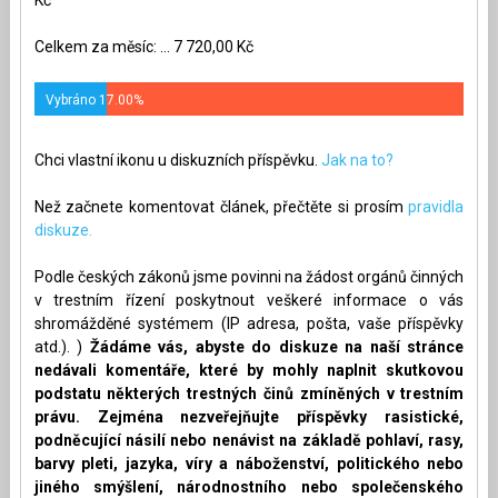
Celkem za měsíc: ... 7 720,00 Kč
Vybráno 17.00%
Chci vlastní ikonu u diskuzních příspěvku.
Jak na to?
Než začnete komentovat článek, přečtěte si prosím
pravidla
diskuze.
Podle českých zákonů jsme povinni na žádost orgánů činných
v trestním řízení poskytnout veškeré informace o vás
shromážděné systémem (IP adresa, pošta, vaše příspěvky
atd.). )
Žádáme vás, abyste do diskuze na naší stránce
nedávali komentáře, které by mohly naplnit skutkovou
podstatu některých trestných činů zmíněných v trestním
právu. Zejména nezveřejňujte příspěvky rasistické,
podněcující násilí nebo nenávist na základě pohlaví, rasy,
barvy pleti, jazyka, víry a náboženství, politického nebo
jiného smýšlení, národnostního nebo společenského