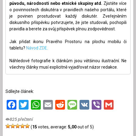
původu, národnosti nebo etnické skupiny atd.
Zjistěte více
o povinnostech diskutéra v pravidlech našeho portálu, které
je povinen prostudovat každý diskutér. Zveřejněním
diskusního příspěvku potvrzujete, že jste studovali, pochopili
pravidla a berete za svůj příspěvek plnou zodpovědnost.
Jak přidat ikonu Pravého Prostoru na plochu mobilu či
tabletu?
Návod ZDE.
Náhledové fotografie k článkům jsou většinou ilustrační. Ne
všechny články musí explicitně vyjadřovat názor redakce.
Sdílejte článek:
Facebook
Twitter
WhatsApp
Email
Reddit
Message
VK
Viber
Gmai
825 přečtení
(
15
votes, average:
5,00
out of 5)