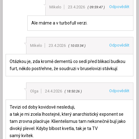
Odpovědět
Mikelo
23.4.2026
09:59:47
Ale máme a v turbofull verzi.
Odpovědět
Mikelo
23.4.2026
10:03:34
Otázkou je, zda kromě dementů co sedí před blikací budkou
furt, někdo postřehne, že soudruzi v bruselovizi stávkují.
Odpovědět
Olga
24.4.2026
18:50:26
Tevizi od doby kovidové nesleduji,
a tak je mi zcela lhostejné, který anarchistický exponent se
tam zrovna placíruje. Klientelismus tam nekonečně bují jako
divoký plevel. Kdyby blbost kvetla, tak je ta TV
samý kvítek.