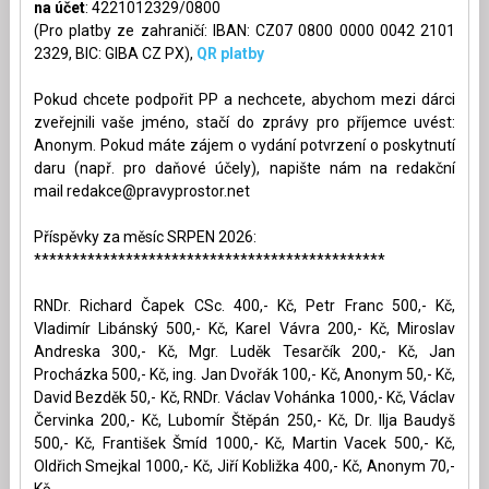
na účet
: 4221012329/0800
(Pro platby ze zahraničí: IBAN: CZ07 0800 0000 0042 2101
2329, BIC: GIBA CZ PX),
QR platby
Pokud chcete podpořit PP a nechcete, abychom mezi dárci
zveřejnili vaše jméno, stačí do zprávy pro příjemce uvést:
Anonym. Pokud máte zájem o vydání potvrzení o poskytnutí
daru (např. pro daňové účely), napište nám na redakční
mail
redakce@pravyprostor.net
Příspěvky za měsíc SRPEN 2026:
**********************************************
RNDr. Richard Čapek CSc. 400,- Kč, Petr Franc 500,- Kč,
Vladimír Libánský 500,- Kč, Karel Vávra 200,- Kč, Miroslav
Andreska 300,- Kč, Mgr. Luděk Tesarčík 200,- Kč, Jan
Procházka 500,- Kč, ing. Jan Dvořák 100,- Kč, Anonym 50,- Kč,
David Bezděk 50,- Kč, RNDr. Václav Vohánka 1000,- Kč, Václav
Červinka 200,- Kč, Lubomír Štěpán 250,- Kč, Dr. Ilja Baudyš
500,- Kč, František Šmíd 1000,- Kč, Martin Vacek 500,- Kč,
Oldřich Smejkal 1000,- Kč, Jiří Kobližka 400,- Kč, Anonym 70,-
Kč