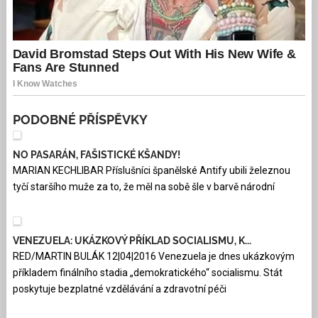
PODOBNÉ PŘÍSPĚVKY
NO PASARÁN, FAŠISTICKÉ KŠANDY!
MARIAN KECHLIBAR Příslušníci španělské Antify ubili železnou
tyčí staršího muže za to, že měl na sobě šle v barvě národní
VENEZUELA: UKÁZKOVÝ PŘÍKLAD SOCIALISMU, K...
RED/MARTIN BULÁK 12|04|2016 Venezuela je dnes ukázkovým
příkladem finálního stadia „demokratického“ socialismu. Stát
poskytuje bezplatné vzdělávání a zdravotní péči