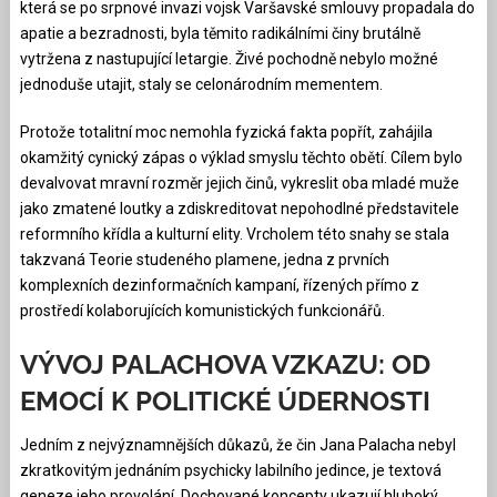
která se po srpnové invazi vojsk Varšavské smlouvy propadala do
apatie a bezradnosti, byla těmito radikálními činy brutálně
vytržena z nastupující letargie. Živé pochodně nebylo možné
jednoduše utajit, staly se celonárodním mementem.
Protože totalitní moc nemohla fyzická fakta popřít, zahájila
okamžitý cynický zápas o výklad smyslu těchto obětí. Cílem bylo
devalvovat mravní rozměr jejich činů, vykreslit oba mladé muže
jako zmatené loutky a zdiskreditovat nepohodlné představitele
reformního křídla a kulturní elity. Vrcholem této snahy se stala
takzvaná Teorie studeného plamene, jedna z prvních
komplexních dezinformačních kampaní, řízených přímo z
prostředí kolaborujících komunistických funkcionářů.
VÝVOJ PALACHOVA VZKAZU: OD
EMOCÍ K POLITICKÉ ÚDERNOSTI
Jedním z nejvýznamnějších důkazů, že čin Jana Palacha nebyl
zkratkovitým jednáním psychicky labilního jedince, je textová
geneze jeho provolání. Dochované koncepty ukazují hluboký