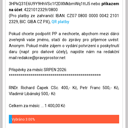
3HPkQ31E6U9Y9HhVSc1f2DXMkbmWq1ttJ5 nebo
příkazem
na účet
: 4221012329/0800
(Pro platby ze zahraničí: IBAN: CZ07 0800 0000 0042 2101
2329, BIC: GIBA CZ PX),
QR platby
Pokud chcete podpořit PP a nechcete, abychom mezi dárci
zveřejnili vaše jméno, stačí do zprávy pro příjemce uvést:
Anonym. Pokud máte zájem o vydání potvrzení o poskytnutí
daru (např. pro daňové účely), napište nám na redakční
mail
redakce@pravyprostor.net
Příspěvky za měsíc SRPEN 2026:
**********************************************
RNDr. Richard Čapek CSc. 400,- Kč, Petr Franc 500,- Kč,
Vladimír Libánský 500,- Kč
Celkem za měsíc: ... 1 400,00 Kč
Vybráno 3.00%