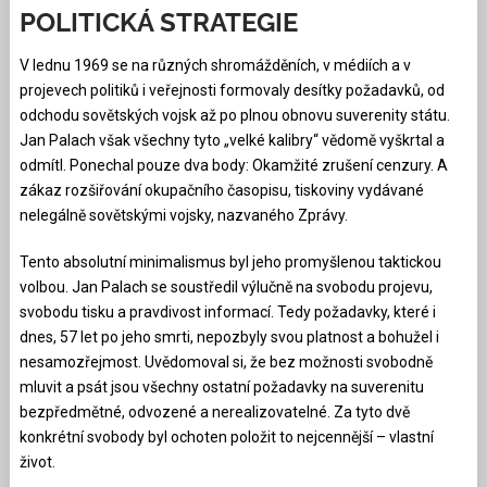
POLITICKÁ STRATEGIE
V lednu 1969 se na různých shromážděních, v médiích a v
projevech politiků i veřejnosti formovaly desítky požadavků, od
odchodu sovětských vojsk až po plnou obnovu suverenity státu.
Jan Palach však všechny tyto „velké kalibry“ vědomě vyškrtal a
odmítl. Ponechal pouze dva body: Okamžité zrušení cenzury. A
zákaz rozšiřování okupačního časopisu, tiskoviny vydávané
nelegálně sovětskými vojsky, nazvaného Zprávy.
Tento absolutní minimalismus byl jeho promyšlenou taktickou
volbou. Jan Palach se soustředil výlučně na svobodu projevu,
svobodu tisku a pravdivost informací. Tedy požadavky, které i
dnes, 57 let po jeho smrti, nepozbyly svou platnost a bohužel i
nesamozřejmost. Uvědomoval si, že bez možnosti svobodně
mluvit a psát jsou všechny ostatní požadavky na suverenitu
bezpředmětné, odvozené a nerealizovatelné. Za tyto dvě
konkrétní svobody byl ochoten položit to nejcennější – vlastní
život.