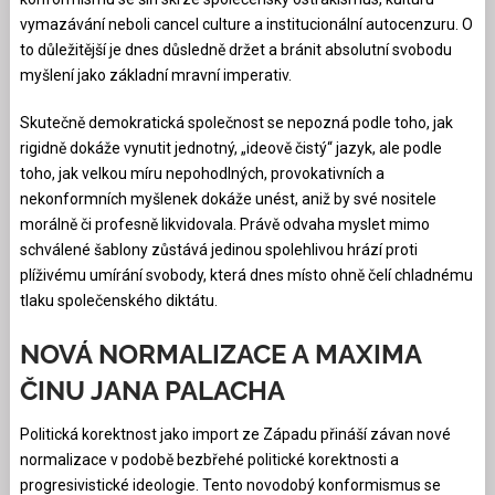
vymazávání neboli cancel culture a institucionální autocenzuru. O
to důležitější je dnes důsledně držet a bránit absolutní svobodu
myšlení jako základní mravní imperativ.
Skutečně demokratická společnost se nepozná podle toho, jak
rigidně dokáže vynutit jednotný, „ideově čistý“ jazyk, ale podle
toho, jak velkou míru nepohodlných, provokativních a
nekonformních myšlenek dokáže unést, aniž by své nositele
morálně či profesně likvidovala. Právě odvaha myslet mimo
schválené šablony zůstává jedinou spolehlivou hrází proti
plíživému umírání svobody, která dnes místo ohně čelí chladnému
tlaku společenského diktátu.
NOVÁ NORMALIZACE A MAXIMA
ČINU JANA PALACHA
Politická korektnost jako import ze Západu přináší závan nové
normalizace v podobě bezbřehé politické korektnosti a
progresivistické ideologie. Tento novodobý konformismus se