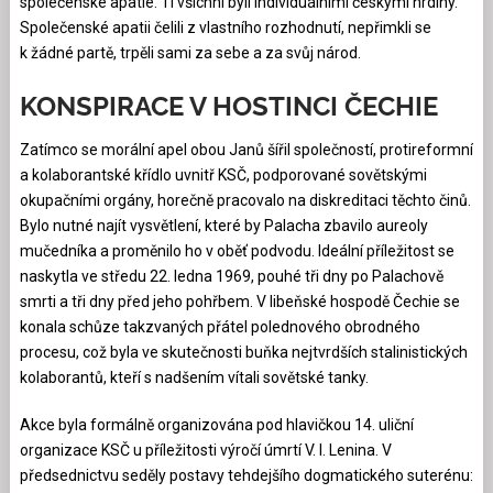
společenské apatie. Ti všichni byli individuálními českými hrdiny.
Společenské apatii čelili z vlastního rozhodnutí, nepřimkli se
k žádné partě, trpěli sami za sebe a za svůj národ.
KONSPIRACE V HOSTINCI ČECHIE
Zatímco se morální apel obou Janů šířil společností, protireformní
a kolaborantské křídlo uvnitř KSČ, podporované sovětskými
okupačními orgány, horečně pracovalo na diskreditaci těchto činů.
Bylo nutné najít vysvětlení, které by Palacha zbavilo aureoly
mučedníka a proměnilo ho v oběť podvodu. Ideální příležitost se
naskytla ve středu 22. ledna 1969, pouhé tři dny po Palachově
smrti a tři dny před jeho pohřbem. V libeňské hospodě Čechie se
konala schůze takzvaných přátel polednového obrodného
procesu, což byla ve skutečnosti buňka nejtvrdších stalinistických
kolaborantů, kteří s nadšením vítali sovětské tanky.
Akce byla formálně organizována pod hlavičkou 14. uliční
organizace KSČ u příležitosti výročí úmrtí V. I. Lenina. V
předsednictvu seděly postavy tehdejšího dogmatického suterénu: