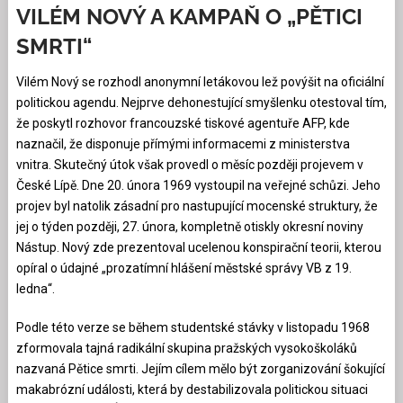
VILÉM NOVÝ A KAMPAŇ O „PĚTICI
SMRTI“
Vilém Nový se rozhodl anonymní letákovou lež povýšit na oficiální
politickou agendu. Nejprve dehonestující smyšlenku otestoval tím,
že poskytl rozhovor francouzské tiskové agentuře AFP, kde
naznačil, že disponuje přímými informacemi z ministerstva
vnitra. Skutečný útok však provedl o měsíc později projevem v
České Lípě. Dne 20. února 1969 vystoupil na veřejné schůzi. Jeho
projev byl natolik zásadní pro nastupující mocenské struktury, že
jej o týden později, 27. února, kompletně otiskly okresní noviny
Nástup. Nový zde prezentoval ucelenou konspirační teorii, kterou
opíral o údajné „prozatímní hlášení městské správy VB z 19.
ledna“.
Podle této verze se během studentské stávky v listopadu 1968
zformovala tajná radikální skupina pražských vysokoškoláků
nazvaná Pětice smrti. Jejím cílem mělo být zorganizování šokující
makabrózní události, která by destabilizovala politickou situaci