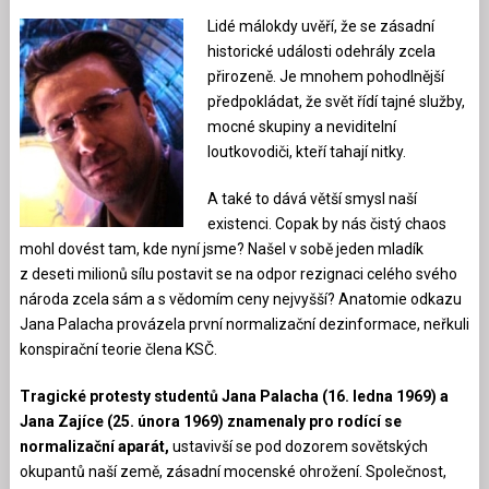
Lidé málokdy uvěří, že se zásadní
historické události odehrály zcela
přirozeně. Je mnohem pohodlnější
předpokládat, že svět řídí tajné služby,
mocné skupiny a neviditelní
loutkovodiči, kteří tahají nitky.
A také to dává větší smysl naší
existenci. Copak by nás čistý chaos
mohl dovést tam, kde nyní jsme? Našel v sobě jeden mladík
z deseti milionů sílu postavit se na odpor rezignaci celého svého
národa zcela sám a s vědomím ceny nejvyšší? Anatomie odkazu
Jana Palacha provázela první normalizační dezinformace, neřkuli
konspirační teorie člena KSČ.
Tragické protesty studentů Jana Palacha (16. ledna 1969) a
Jana Zajíce (25. února 1969) znamenaly pro rodící se
normalizační aparát,
ustavivší se pod dozorem sovětských
okupantů naší země, zásadní mocenské ohrožení. Společnost,