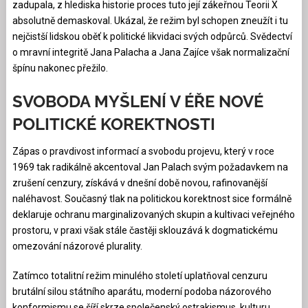
zadupala, z hlediska historie proces tuto její zákeřnou Teorii X
absolutně demaskoval. Ukázal, že režim byl schopen zneužít i tu
nejčistší lidskou oběť k politické likvidaci svých odpůrců. Svědectví
o mravní integritě Jana Palacha a Jana Zajíce však normalizační
špínu nakonec přežilo.
SVOBODA MYŠLENÍ V ÉŘE NOVÉ
POLITICKÉ KOREKTNOSTI
Zápas o pravdivost informací a svobodu projevu, který v roce
1969 tak radikálně akcentoval Jan Palach svým požadavkem na
zrušení cenzury, získává v dnešní době novou, rafinovanější
naléhavost. Současný tlak na politickou korektnost sice formálně
deklaruje ochranu marginalizovaných skupin a kultivaci veřejného
prostoru, v praxi však stále častěji sklouzává k dogmatickému
omezování názorové plurality.
Zatímco totalitní režim minulého století uplatňoval cenzuru
brutální silou státního aparátu, moderní podoba názorového
konformismu se šíří skrze společenský ostrakismus, kulturu