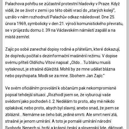
Palachova pohřbu se zúčastnil protestní hladovky v Praze. Když
viděl, že se život v zemi i po této oběti vrací do „starých kolejí“,
uzrálo v něm rozhodnutí Palachův odkaz následovat. Dne 25.
února 1969, symbolicky v den 21. výročí komunistického převratu,
se v průjezdu domu č. 39 na Václavském náměstí zapálil a na
místě zemřel.
Zajíc po sobě zanechal dopisy rodině a přátelům, které dokazují,
že dopředu počítal s dezinformační mašinérií režimu. V dopise
svému příteli Oldřichu Vítovi napsal: „Oldo… Tu blánu musíš
vytisknout, je strašně důležitá. Mohli by ze mne udělat blázna
nebo psychopata. Modli se za mne. Sbohem Jan Zajíc.“
Ve svém oficiálním provolání k občanům pak nekompromisně
popsal tehdejší situaci: „Rozhodl jsem se, že vyburcuji vaše
svědomí jako pochodeň č. 2. Nedělám to proto, aby mě někdo
oplakával, nebo proto, abych byl slavný, anebo snad, že jsem se
zbláznil… Nemáme se čeho bát, jedině smrti. Ale smrt není zlá,
strašné je jenom umírání. A toto je pomalé umírání národní
Svobody. Nenech si, hrdý a krásný český a slovenský lide, diktovat,