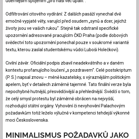
údernějším spojením „pro naši věc upálit“.
Odfiltrování citového vydírání: Z dalších pasáží vynechal dvě
emočně vypjaté věty, varující před osudem „synů a dcer, jejichž
životy jsou ve vašich rukou“. Stejně tak odstranil specifické
upozornění adresované pracujícím ČKD Praha (podle dobových
svědectví toto upozornění ponechal pouze v soukromé variantě
textu, kterou zaslal studentskému vůdci Luboši Holečkovi).
Civilní závěr: Oficiální podpis zbavil neadekvátního a v daném
kontextu profanujícího loučení „s pozdravem“. Celé postskriptum
(P. S.) napsal znovu – méně kazatelsky, s výraznějším politickým
apelem, byť v detailech záměrně tajemné. Tato finální verze byla
nepochybně hutnější, přesvědčivější a přehlednější. Svědčí o tom,
že celý smysl protestu byl záměrně obrácen na nejvyšší,
rozhodující státní orgány. Vyhovění či nevyhovění Palachovým
požadavkům totiž leželo výlučně v kompetenci tehdejší výkonné
moci Československa.
MINIMALISMUS POŽADAVKŮ JAKO