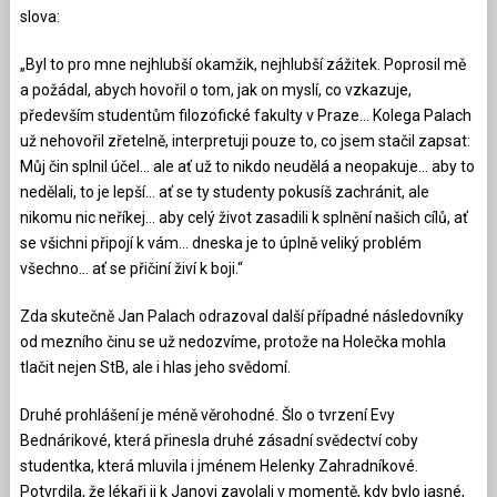
slova:
„Byl to pro mne nejhlubší okamžik, nejhlubší zážitek. Poprosil mě
a požádal, abych hovořil o tom, jak on myslí, co vzkazuje,
především studentům filozofické fakulty v Praze… Kolega Palach
už nehovořil zřetelně, interpretuji pouze to, co jsem stačil zapsat:
Můj čin splnil účel… ale ať už to nikdo neudělá a neopakuje… aby to
nedělali, to je lepší… ať se ty studenty pokusíš zachránit, ale
nikomu nic neříkej… aby celý život zasadili k splnění našich cílů, ať
se všichni připojí k vám… dneska je to úplně veliký problém
všechno… ať se přičiní živí k boji.“
Zda skutečně Jan Palach odrazoval další případné následovníky
od mezního činu se už nedozvíme, protože na Holečka mohla
tlačit nejen StB, ale i hlas jeho svědomí.
Druhé prohlášení je méně věrohodné. Šlo o tvrzení Evy
Bednárikové, která přinesla druhé zásadní svědectví coby
studentka, která mluvila i jménem Helenky Zahradníkové.
Potvrdila, že lékaři ji k Janovi zavolali v momentě, kdy bylo jasné,