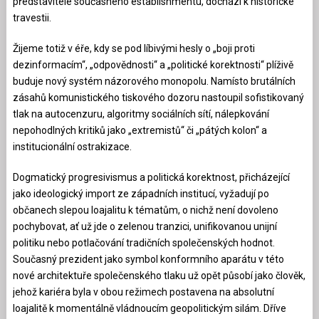
představitelé současného establishmentu, dochází k historické
travestii.
Žijeme totiž v éře, kdy se pod líbivými hesly o „boji proti
dezinformacím“, „odpovědnosti“ a „politické korektnosti“ plíživě
buduje nový systém názorového monopolu. Namísto brutálních
zásahů komunistického tiskového dozoru nastoupil sofistikovaný
tlak na autocenzuru, algoritmy sociálních sítí, nálepkování
nepohodlných kritiků jako „extremistů“ či „pátých kolon“ a
institucionální ostrakizace.
Dogmatický progresivismus a politická korektnost, přicházející
jako ideologický import ze západních institucí, vyžadují po
občanech slepou loajalitu k tématům, o nichž není dovoleno
pochybovat, ať už jde o zelenou tranzici, unifikovanou unijní
politiku nebo potlačování tradičních společenských hodnot.
Současný prezident jako symbol konformního aparátu v této
nové architektuře společenského tlaku už opět působí jako člověk,
jehož kariéra byla v obou režimech postavena na absolutní
loajalitě k momentálně vládnoucím geopolitickým silám. Dříve