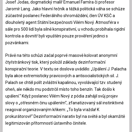
Josef Jodas, dogmatický malíř Emanuel Famíra či profesor
Jaromír Lang. Jako hlavní řečník a těžká politická váha se schůze
zúčastnil poslanec Federálního shromáždění, člen ÚV KSČ a
dlouholetý agent Státní bezpečnosti Vilém Nový. Atmosféra v
sále pro 500 lidí byla silně konspirativní, u vchodu probíhala rigidní
kontrola a dovnitř byli vpuštěni pouze prověření jedinci s
pozvánkami.
Právě na této schůzi začal poprvé masově kolovat anonymní
čtyřstránkový tisk, který položil základy dezinformační
konspirační teorie. V textu se doslova uvádělo: „Upálení J. Palacha
byla akce extremisticky pravicových a antisocialistických sil. J.
Palach se chtěl polít zvláštní kapalinou, vyvolávající tzv. studený
oheň, ale někdo mu podstrčil místo toho benzín. Tak došlo k
upálení.“ Když poslanec Vilém Nový z pódia zahájil svůj projev
slovy o „otřesném činu upálením“, zfanatizovaný sál instinktivně
reagoval organizovaným křikem: „To byla vražda! K
prokurátorovi!“ Dezinformační narativ byl na světě a byl okamžitě
legitimizován přítomností ústavního činitele.