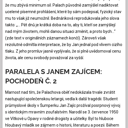
že mu zbývá minimum sil. Palach původně zamýšlel nadiktovat
ucelené písemné prohlášení, které by sám podepsal, fyzický stav
mu to však již neumožnil. Bednáriková reprodukovala jeho slova
takto: „… Pět dnů je krátká doba na to, aby ti, kteří se zamýšlejí
nad mým životem, mohli danou situaci změnit, a proto bych…“
(zde text v originálních záznamech končí). Zároveň však
rezolutně odmítla interpretace, že by Jan jednal pod vlivem cizího
tlaku. Z jeho promluv jasně vyplývalo, že si plně uvědomoval cenu
života, ale cenu svobody považoval za vyšší.
PARALELA S JANEM ZAJÍCEM:
POCHODEŇ Č. 2
Marnost nad tím, že Palachova oběť nedokázala trvale zvrátit
nastupující společenskou letargii, vedla k další tragédii. Student
průmyslové školy v Šumperku Jan Zajíc prožíval posrpnový vývoj
s identickým mravním zoufalstvím. Narodil se 3. července 1950
ve Vítkově u Opavy v rodině drogisty a učitelky. Byl to hluboce
hloubavý mladík se zájmem o historii, literaturu a poezii. Během