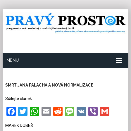
MENU
8.6.2026
Redakce
18
Kategorie:
Historie
799
přečtení
SMRT JANA PALACHA A NOVÁ NORMALIZACE
Sdílejte článek:
Facebook
Twitter
WhatsApp
Email
Reddit
Message
VK
Viber
Gmai
MAREK DOBEŠ