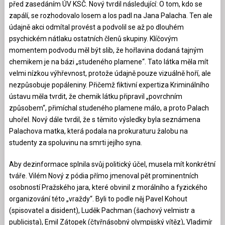
před zasedáním ÚV KSČ. Nový tvrdil následující: O tom, kdo se
zapálí, se rozhodovalo losem a los padl na Jana Palacha. Ten ale
údajně akci odmítal provést a podvolil se až po dlouhém
psychickém nátlaku ostatních členů skupiny. Klíčovým
momentem podvodu měl být slib, že hořlavina dodaná tajným
chemikem je na bázi „studeného plamene“. Tato látka měla mít
velmi nízkou výhřevnost, protože údajně pouze vizuálně hoří, ale
nezpůsobuje popáleniny. Přičemž fiktivní expertiza Kriminálního
ústavu měla tvrdit, že chemik látku připravil „povrchním
způsobem“, přimíchal studeného plamene málo, a proto Palach
uhořel. Nový dále tvrdil, že s těmito výsledky byla seznámena
Palachova matka, která podala na prokuraturu žalobu na
studenty za spoluvinu na smrti jejího syna.
Aby dezinformace splnila svůj politický účel, musela mít konkrétní
tváře. Vilém Nový z pódia přímo jmenoval pět prominentních
osobností Pražského jara, které obvinil z morálního a fyzického
organizování této „vraždy“. Byli to podle něj Pavel Kohout
(spisovatel a disident), Luděk Pachman (šachový velmistr a
publicista), Emil Zátopek (čtyřnásobný olympijský vítěz), Vladimír