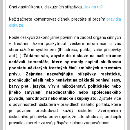
Chci vlastní ikonu u diskuzních příspěvku.
Jak na to?
Než začnete komentovat článek, přečtěte si prosím
pravidla
diskuze.
Podle českých zákonů jsme povinni na žádost orgánů činných
v trestním řízení poskytnout veškeré informace o vás
shromážděné systémem (IP adresa, pošta, vaše příspěvky
atd.). )
Žádáme vás, abyste do diskuze na naší stránce
nedávali komentáře, které by mohly naplnit skutkovou
podstatu některých trestných činů zmíněných v trestním
právu. Zejména nezveřejňujte příspěvky rasistické,
podněcující násilí nebo nenávist na základě pohlaví, rasy,
barvy pleti, jazyka, víry a náboženství, politického nebo
jiného smýšlení, národnostního nebo společenského
původu, národnosti nebo etnické skupiny atd.
Zjistěte více
o povinnostech diskutéra v pravidlech našeho portálu, které
je povinen prostudovat každý diskutér. Zveřejněním
diskusního příspěvku potvrzujete, že jste studovali, pochopili
pravidla a berete za svůj příspěvek plnou zodpovědnost.