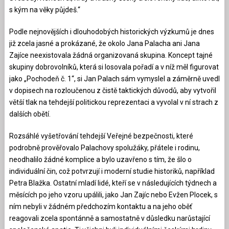
s kým na věky půjdeš.“
Podle nejnovějších i dlouhodobých historických výzkumů je dnes
již zcela jasné a prokázané, že okolo Jana Palacha ani Jana
Zajíce neexistovala žádná organizovaná skupina. Koncept tajné
skupiny dobrovolníků, která si losovala pořadí a v níž měl figurovat
jako „Pochodeň č. 1“, si Jan Palach sám vymyslel a záměrně uvedl
v dopisech na rozloučenou z čistě taktických důvodů, aby vytvořil
větší tlak na tehdejší politickou reprezentaci a vyvolal v ní strach z
dalších obětí.
Rozsáhlé vyšetřování tehdejší Veřejné bezpečnosti, které
podrobně prověřovalo Palachovy spolužáky, přátele i rodinu,
neodhalilo žádné komplice a bylo uzavřeno s tím, že šlo o
individuální čin, což potvrzují i moderní studie historiků, například
Petra Blažka. Ostatní mladí lidé, kteří se v následujících týdnech a
měsících po jeho vzoru upálili, jako Jan Zajíc nebo Evžen Plocek, s
ním nebyli v žádném předchozím kontaktu a na jeho oběť
reagovali zcela spontánně a samostatně v důsledku narůstající