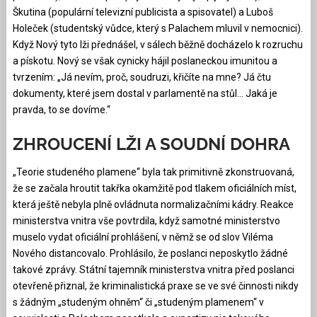
Škutina (populární televizní publicista a spisovatel) a Luboš
Holeček (studentský vůdce, který s Palachem mluvil v nemocnici).
Když Nový tyto lži přednášel, v sálech běžně docházelo k rozruchu
a pískotu. Nový se však cynicky hájil poslaneckou imunitou a
tvrzením: „Já nevím, proč, soudruzi, křičíte na mne? Já čtu
dokumenty, které jsem dostal v parlamentě na stůl… Jaká je
pravda, to se dovíme.“
ZHROUCENÍ LŽI A SOUDNÍ DOHRA
„Teorie studeného plamene“ byla tak primitivně zkonstruovaná,
že se začala hroutit takřka okamžitě pod tlakem oficiálních míst,
která ještě nebyla plně ovládnuta normalizačními kádry. Reakce
ministerstva vnitra vše povtrdila, když samotné ministerstvo
muselo vydat oficiální prohlášení, v němž se od slov Viléma
Nového distancovalo. Prohlásilo, že poslanci neposkytlo žádné
takové zprávy. Státní tajemník ministerstva vnitra před poslanci
otevřeně přiznal, že kriminalistická praxe se ve své činnosti nikdy
s žádným „studeným ohněm“ či „studeným plamenem“ v