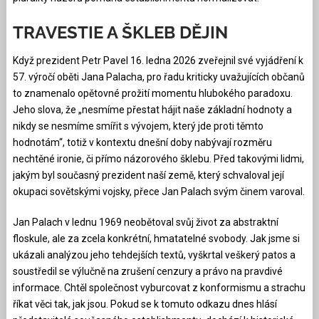
TRAVESTIE A ŠKLEB DĚJIN
Když prezident Petr Pavel 16. ledna 2026 zveřejnil své vyjádření k
57. výročí oběti Jana Palacha, pro řadu kriticky uvažujících občanů
to znamenalo opětovné prožití momentu hlubokého paradoxu.
Jeho slova, že „nesmíme přestat hájit naše základní hodnoty a
nikdy se nesmíme smířit s vývojem, který jde proti těmto
hodnotám“, totiž v kontextu dnešní doby nabývají rozměru
nechtěné ironie, či přímo názorového šklebu. Před takovými lidmi,
jakým byl současný prezident naší země, který schvaloval její
okupaci sovětskými vojsky, přece Jan Palach svým činem varoval.
Jan Palach v lednu 1969 neobětoval svůj život za abstraktní
floskule, ale za zcela konkrétní, hmatatelné svobody. Jak jsme si
ukázali analýzou jeho tehdejších textů, vyškrtal veškerý patos a
soustředil se výlučně na zrušení cenzury a právo na pravdivé
informace. Chtěl společnost vyburcovat z konformismu a strachu
říkat věci tak, jak jsou. Pokud se k tomuto odkazu dnes hlásí