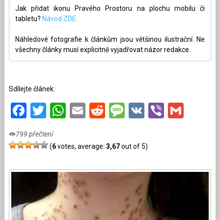
Jak přidat ikonu Pravého Prostoru na plochu mobilu či
tabletu?
Návod ZDE.
Náhledové fotografie k článkům jsou většinou ilustrační. Ne
všechny články musí explicitně vyjadřovat názor redakce.
Sdílejte článek:
Facebook
Twitter
WhatsApp
Email
Reddit
Message
VK
Viber
Gmai
799 přečtení
(
6
votes, average:
3,67
out of 5)