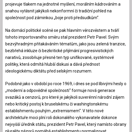
projevuje tlakem na jednotné myšlení, morálním kádrováním a
snahou vytěsnit jakýkoli nekonformní či tradiční pohled na
společnost pod záminkou „boje proti předsudkům“.
Na domácí politické scéně se pak hlavním věrozvěstem a tváří
tohoto importovaného směru stal prezident Petr Pavel. Svým
bezvýhradným přitakáváním tématům, jako jsou zelená tranzice,
bezbřehá inkluze či bezkritické přijímání progresivistických
narativů, zosobňuje přesně ten typ unifikované, systémové
politiky, která odmítá hlubší diskusi a dává přednost
ideologickému diktátu před selským rozumem.
Podobně jako v období po roce 1969, i dnes se pod líbivými hesly o
„moderní a odpovědné společnosti“ formuje nová generace
svazáků a cenzorů, pro které je jakýkoli suverénní národní zájem
nebo kritický postoj k bruselskému či washingtonskému
establishmentu pouhým „extremismem“. V této nové
architektuře moci plní roli dokonalého vykonavatele dokonce
nejvyšší úředník státu, prezident Petr Pavel, který namísto obrany
plurality názorů pomáhá establishmentu normalizovat.