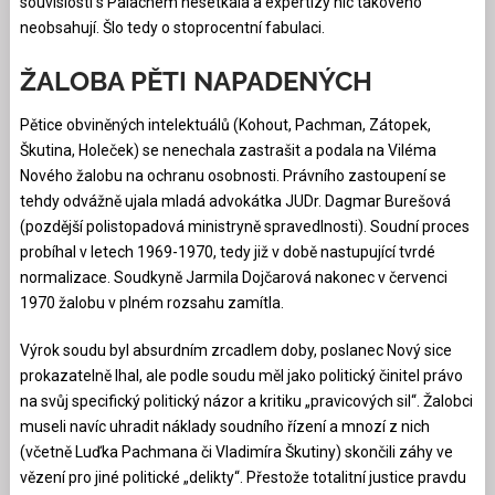
souvislosti s Palachem nesetkala a expertizy nic takového
neobsahují. Šlo tedy o stoprocentní fabulaci.
ŽALOBA PĚTI NAPADENÝCH
Pětice obviněných intelektuálů (Kohout, Pachman, Zátopek,
Škutina, Holeček) se nenechala zastrašit a podala na Viléma
Nového žalobu na ochranu osobnosti. Právního zastoupení se
tehdy odvážně ujala mladá advokátka JUDr. Dagmar Burešová
(pozdější polistopadová ministryně spravedlnosti). Soudní proces
probíhal v letech 1969-1970, tedy již v době nastupující tvrdé
normalizace. Soudkyně Jarmila Dojčarová nakonec v červenci
1970 žalobu v plném rozsahu zamítla.
Výrok soudu byl absurdním zrcadlem doby, poslanec Nový sice
prokazatelně lhal, ale podle soudu měl jako politický činitel právo
na svůj specifický politický názor a kritiku „pravicových sil“. Žalobci
museli navíc uhradit náklady soudního řízení a mnozí z nich
(včetně Luďka Pachmana či Vladimíra Škutiny) skončili záhy ve
vězení pro jiné politické „delikty“. Přestože totalitní justice pravdu