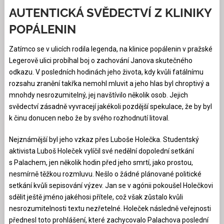
AUTENTICKÁ SVĚDECTVÍ Z KLINIKY
POPÁLENIN
Zatímco se v ulicích rodila legenda, na klinice popálenin v pražské
Legerově ulici probíhal boj o zachování Janova skutečného
odkazu. V posledních hodinách jeho života, kdy kvůli fatálnímu
rozsahu zranění takřka nemohl mluvit a jeho hlas byl chroptivý a
mnohdy nesrozumitelný, jej navštívilo několik osob. Jejich
svědectví zásadně vyvracejí jakékoli pozdější spekulace, že by byl
k činu donucen nebo že by svého rozhodnutí litoval.
Nejznámější byl jeho vzkaz přes Luboše Holečka. Studentský
aktivista Luboš Holeček vylíčil své nedělní dopolední setkání
s Palachem, jen několik hodin před jeho smrtí, jako prostou,
nesmírně těžkou rozmluvu. Nešlo o žádné plánované politické
setkání kvůli sepisování výzev. Jan se v agónii pokoušel Holečkovi
sdělit ještě jméno jakéhosi přítele, což však zůstalo kvůli
nesrozumitelnosti textu nezřetelné. Holeček následně veřejnosti
přednesl toto prohlášení, které zachycovalo Palachova poslední