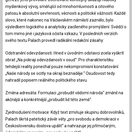
myšlenkový vývoj, směřující od mnohomluvnosti a citového
patosu k absolutní sevřenosti, věcnosti a politické vážnosti. Každé
slovo, které nakonec na Václavském náměstí zaznělo, bylo
výsledkem logického a analyticky zacíleného promýšlení. Svědčí o
tom mimo jiné i jazyková očista vzkazu. V posledních verzích
svého textu Palach provedl radikální redakční zásahy:
Odstranění odevzdanosti: Hned v úvodním odstavci zcela vyškrtl
obrat „Na pokraji odevzdanosti v osud“. Pro charakteristiku
tehdejší reality ponechal pouze nekompromisní konstatování:
„Naše národy se ocitly na okraji beznaděje.“ Osudovost tedy
nahradil popisem reálného politického stavu.
Změna adresáta: Formulaci „probudit vědomí národa“ změnil na
akčnější a konkrétnější „probudit lid této země“.
Zjednodušení motivace: Když text zmiňuje skupinu dobrovolníků,
Palach škrtá patetický závěr věty „pro svobodu a demokracii v
Československu doslova upálit“ a nahrazuje jej přímočarým,