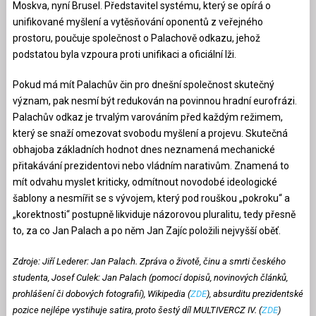
Moskva, nyní Brusel. Představitel systému, který se opírá o
unifikované myšlení a vytěsňování oponentů z veřejného
prostoru, poučuje společnost o Palachově odkazu, jehož
podstatou byla vzpoura proti unifikaci a oficiální lži.
Pokud má mít Palachův čin pro dnešní společnost skutečný
význam, pak nesmí být redukován na povinnou hradní eurofrázi.
Palachův odkaz je trvalým varováním před každým režimem,
který se snaží omezovat svobodu myšlení a projevu. Skutečná
obhajoba základních hodnot dnes neznamená mechanické
přitakávání prezidentovi nebo vládním narativům. Znamená to
mít odvahu myslet kriticky, odmítnout novodobé ideologické
šablony a nesmířit se s vývojem, který pod rouškou „pokroku“ a
„korektnosti“ postupně likviduje názorovou pluralitu, tedy přesně
to, za co Jan Palach a po něm Jan Zajíc položili nejvyšší oběť.
Zdroje: Jiří Lederer: Jan Palach. Zpráva o životě, činu a smrti českého
studenta, Josef Culek: Jan Palach (pomocí dopisů, novinových článků,
prohlášení či dobových fotografií), Wikipedia (
ZDE
), absurditu prezidentské
pozice nejlépe vystihuje satira, proto šestý díl MULTIVERCZ IV. (
ZDE
)