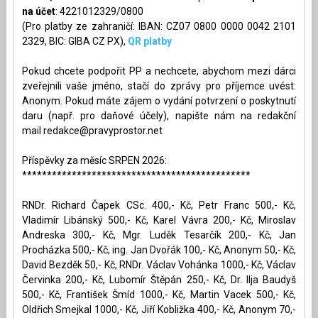
na účet
: 4221012329/0800
(Pro platby ze zahraničí: IBAN: CZ07 0800 0000 0042 2101
2329, BIC: GIBA CZ PX),
QR platby
Pokud chcete podpořit PP a nechcete, abychom mezi dárci
zveřejnili vaše jméno, stačí do zprávy pro příjemce uvést:
Anonym. Pokud máte zájem o vydání potvrzení o poskytnutí
daru (např. pro daňové účely), napište nám na redakční
mail
redakce@pravyprostor.net
Příspěvky za měsíc SRPEN 2026:
**********************************************
RNDr. Richard Čapek CSc. 400,- Kč, Petr Franc 500,- Kč,
Vladimír Libánský 500,- Kč, Karel Vávra 200,- Kč, Miroslav
Andreska 300,- Kč, Mgr. Luděk Tesarčík 200,- Kč, Jan
Procházka 500,- Kč, ing. Jan Dvořák 100,- Kč, Anonym 50,- Kč,
David Bezděk 50,- Kč, RNDr. Václav Vohánka 1000,- Kč, Václav
Červinka 200,- Kč, Lubomír Štěpán 250,- Kč, Dr. Ilja Baudyš
500,- Kč, František Šmíd 1000,- Kč, Martin Vacek 500,- Kč,
Oldřich Smejkal 1000,- Kč, Jiří Kobližka 400,- Kč, Anonym 70,-