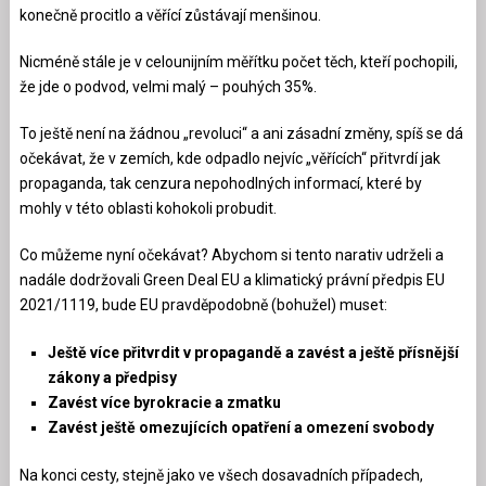
konečně procitlo a věřící zůstávají menšinou.
Nicméně stále je v celounijním měřítku počet těch, kteří pochopili,
že jde o podvod, velmi malý – pouhých 35%.
To ještě není na žádnou „revoluci“ a ani zásadní změny, spíš se dá
očekávat, že v zemích, kde odpadlo nejvíc „věřících“ přitvrdí jak
propaganda, tak cenzura nepohodlných informací, které by
mohly v této oblasti kohokoli probudit.
Co můžeme nyní očekávat? Abychom si tento narativ udrželi a
nadále dodržovali Green Deal EU a klimatický právní předpis EU
2021/1119, bude EU pravděpodobně (bohužel) muset:
Ještě více přitvrdit v propagandě a zavést a ještě přísnější
zákony a předpisy
Zavést více byrokracie a zmatku
Zavést ještě omezujících opatření a omezení svobody
Na konci cesty, stejně jako ve všech dosavadních případech,