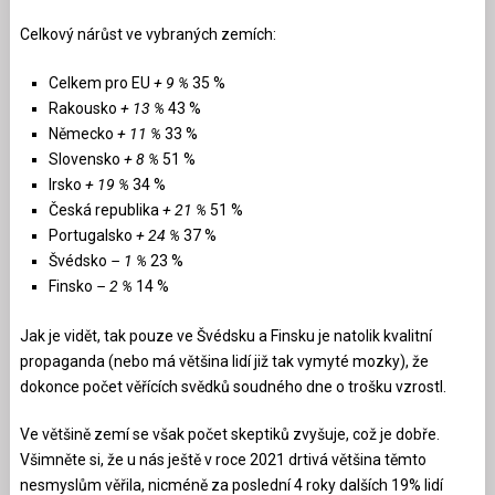
Celkový nárůst ve vybraných zemích:
Celkem pro EU
+ 9 %
35 %
Rakousko
+ 13 %
43 %
Německo
+ 11 %
33 %
Slovensko
+ 8 %
51 %
Irsko
+ 19 %
34 %
Česká republika
+ 21 %
51 %
Portugalsko
+ 24 %
37 %
Švédsko
– 1 %
23 %
Finsko
– 2 %
14 %
Jak je vidět, tak pouze ve Švédsku a Finsku je natolik kvalitní
propaganda (nebo má většina lidí již tak vymyté mozky), že
dokonce počet věřících svědků soudného dne o trošku vzrostl.
Ve většině zemí se však počet skeptiků zvyšuje, což je dobře.
Všimněte si, že u nás ještě v roce 2021 drtivá většina těmto
nesmyslům věřila, nicméně za poslední 4 roky dalších 19% lidí