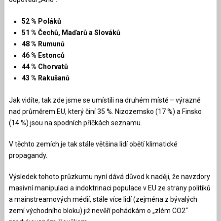
52 % Poláků
51 % Čechů, Maďarů a Slováků
48 % Rumunů
46 % Estonců
44 % Chorvatů
43 % Rakušanů
Jak vidíte, tak zde jsme se umístili na druhém místě – výrazně
nad průměrem EU, který činí 35 %. Nizozemsko (17 %) a Finsko
(14 %) jsou na spodních příčkách seznamu.
V těchto zemích je tak stále většina lidí obětí klimatické
propagandy.
Výsledek tohoto průzkumu nyní dává důvod k naději, že navzdory
masivní manipulaci a indoktrinaci populace v EU ze strany politiků
a mainstreamových médií, stále více lidí (zejména z bývalých
zemí východního bloku) již nevěří pohádkám o „zlém CO2“