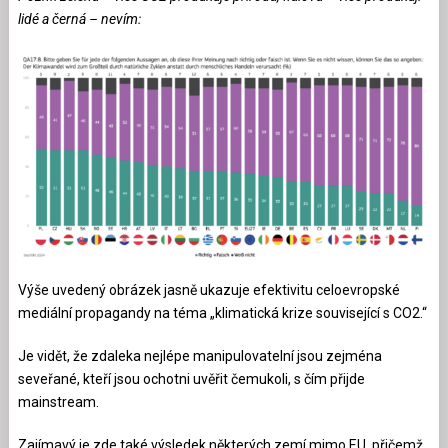
lidé a černá – nevím:
Výše uvedený obrázek jasně ukazuje efektivitu celoevropské
mediální propagandy na téma „klimatická krize související s CO2.“
Je vidět, že zdaleka nejlépe manipulovatelní jsou zejména
seveřané, kteří jsou ochotni uvěřit čemukoli, s čím přijde
mainstream.
Zajímavý je zde také výsledek některých zemí mimo EU, přičemž