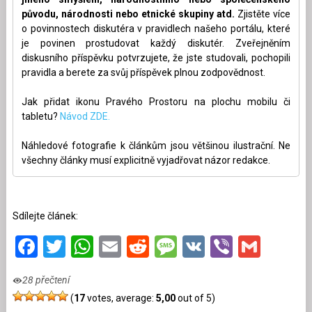
původu, národnosti nebo etnické skupiny atd.
Zjistěte více
o povinnostech diskutéra v pravidlech našeho portálu, které
je povinen prostudovat každý diskutér. Zveřejněním
diskusního příspěvku potvrzujete, že jste studovali, pochopili
pravidla a berete za svůj příspěvek plnou zodpovědnost.
Jak přidat ikonu Pravého Prostoru na plochu mobilu či
tabletu?
Návod ZDE.
Náhledové fotografie k článkům jsou většinou ilustrační. Ne
všechny články musí explicitně vyjadřovat názor redakce.
Sdílejte článek:
Facebook
Twitter
WhatsApp
Email
Reddit
Message
VK
Viber
Gmai
28 přečtení
(
17
votes, average:
5,00
out of 5)