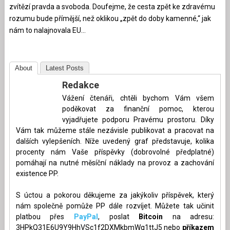
zvítězí pravda a svoboda. Doufejme, že cesta zpět ke zdravému
rozumu bude přímější, než oklikou „zpět do doby kamenné,“ jak
nám to nalajnovala EU…
About
Latest Posts
Redakce
Vážení čtenáři, chtěli bychom Vám všem
poděkovat za finanční pomoc, kterou
vyjadřujete podporu Pravému prostoru. Díky
Vám tak můžeme stále nezávisle publikovat a pracovat na
dalších vylepšeních. Níže uvedený graf představuje, kolika
procenty nám Vaše příspěvky (dobrovolné předplatné)
pomáhají na nutné měsíční náklady na provoz a zachování
existence PP.
S úctou a pokorou děkujeme za jakýkoliv příspěvek, který
nám společně pomůže PP dále rozvíjet. Můžete tak učinit
platbou přes
PayPal
, poslat
Bitcoin
na adresu:
3HPkQ31E6U9Y9HhVSc1f2DXMkbmWq1ttJ5 nebo
příkazem