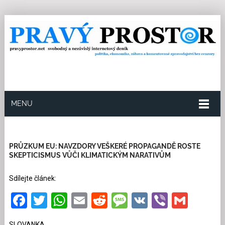
MENU
2.7.2025
Redakce
4
Kategorie:
Společnost
28
přečtení
PRŮZKUM EU: NAVZDORY VEŠKERÉ PROPAGANDĚ ROSTE
SKEPTICISMUS VŮČI KLIMATICKÝM NARATIVŮM
Sdílejte článek:
Facebook
Twitter
WhatsApp
Email
Reddit
Message
VK
Viber
Gmai
SLOVANKA