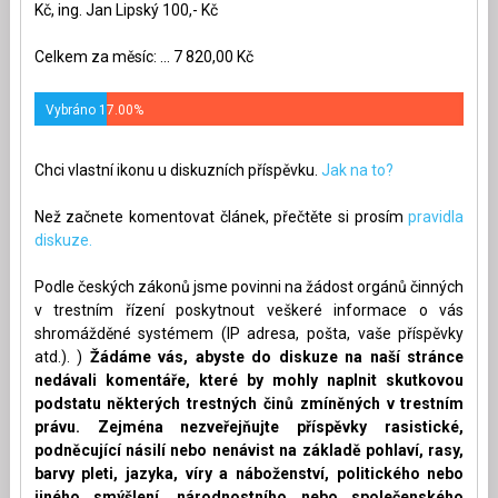
Kč, ing. Jan Lipský 100,- Kč
Celkem za měsíc: ... 7 820,00 Kč
Vybráno 17.00%
Chci vlastní ikonu u diskuzních příspěvku.
Jak na to?
Než začnete komentovat článek, přečtěte si prosím
pravidla
diskuze.
Podle českých zákonů jsme povinni na žádost orgánů činných
v trestním řízení poskytnout veškeré informace o vás
shromážděné systémem (IP adresa, pošta, vaše příspěvky
atd.). )
Žádáme vás, abyste do diskuze na naší stránce
nedávali komentáře, které by mohly naplnit skutkovou
podstatu některých trestných činů zmíněných v trestním
právu. Zejména nezveřejňujte příspěvky rasistické,
podněcující násilí nebo nenávist na základě pohlaví, rasy,
barvy pleti, jazyka, víry a náboženství, politického nebo
jiného smýšlení, národnostního nebo společenského