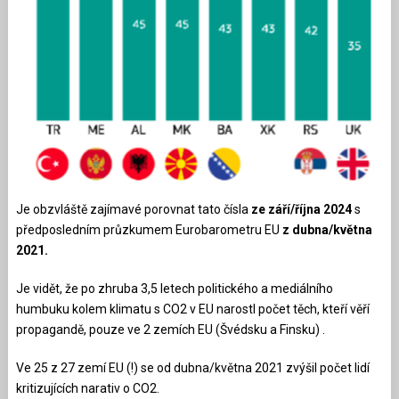
Je obzvláště zajímavé porovnat tato čísla
ze září/října 2024
s
předposledním průzkumem Eurobarometru EU
z dubna/května
2021.
Je vidět, že po zhruba 3,5 letech politického a mediálního
humbuku kolem klimatu s CO2 v EU narostl počet těch, kteří věří
propagandě, pouze ve 2 zemích EU (Švédsku a Finsku) .
Ve 25 z 27 zemí EU (!) se od dubna/května 2021 zvýšil počet lidí
kritizujících narativ o CO2.