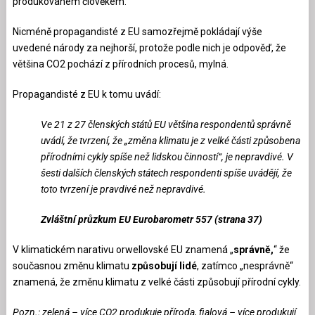
produkovaném člověkem.
Nicméně propagandisté z EU samozřejmě pokládají výše
uvedené národy za nejhorší, protože podle nich je odpověď, že
většina CO2 pochází z přírodních procesů, mylná.
Propagandisté z EU k tomu uvádí:
Ve 21 z 27 členských států EU většina respondentů správně
uvádí, že tvrzení, že „změna klimatu je z velké části způsobena
přírodními cykly spíše než lidskou činností“, je nepravdivé. V
šesti dalších členských státech respondenti spíše uvádějí, že
toto tvrzení je pravdivé než nepravdivé.
Zvláštní průzkum EU Eurobarometr 557 (strana 37)
V klimatickém narativu orwellovské EU znamená „
správně,
“ že
současnou změnu klimatu
způsobují lidé
, zatímco „nesprávně“
znamená, že změnu klimatu z velké části způsobují přírodní cykly.
Pozn.: zelená – více CO2 produkuje příroda, fialová – více produkují