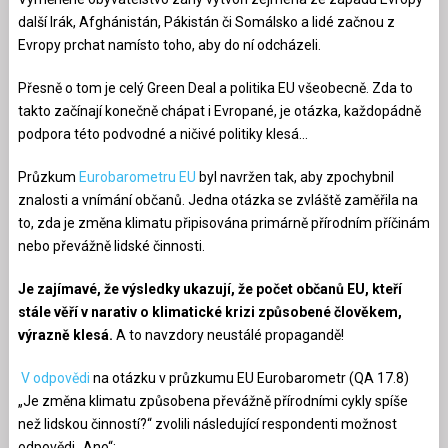
další Irák, Afghánistán, Pákistán či Somálsko a lidé začnou z
Evropy prchat namísto toho, aby do ní odcházeli.
Přesně o tom je celý Green Deal a politika EU všeobecně. Zda to
takto začínají konečně chápat i Evropané, je otázka, každopádně
podpora této podvodné a ničivé politiky klesá…
Průzkum
Eurobarometru EU
byl navržen tak, aby zpochybnil
znalosti a vnímání občanů. Jedna otázka se zvláště zaměřila na
to, zda je změna klimatu připisována primárně přírodním příčinám
nebo převážně lidské činnosti.
Je zajímavé, že výsledky ukazují, že počet občanů EU, kteří
stále věří v narativ o klimatické krizi způsobené člověkem,
výrazně klesá.
A to navzdory neustálé propagandě!
V odpovědi
na otázku v průzkumu EU Eurobarometr (QA 17.8)
„Je změna klimatu způsobena převážně přírodními cykly spíše
než lidskou činností?“ zvolili následující respondenti možnost
odpovědi „Ano“: