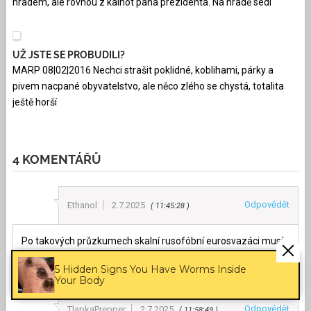
hradem, ale rovnou z kalhot pana prezidenta. Na hradě sedí
UŽ JSTE SE PROBUDILI?
MARP 08|02|2016 Nechci strašit poklidné, koblihami, párky a
pivem nacpané obyvatelstvo, ale něco zlého se chystá, totalita
ještě horší
4 KOMENTÁŘŮ
Odpovědět
Ethanol
2.7.2025
11:45:28
Po takových průzkumech skalní rusofóbní eurosvazáci musí
trpět, jaktože má ruská propaganda takový dosah.
5 Hidden Signs You Have Worms Inside
Your Body
Odpovědět
TlapkaPrepper
2.7.2025
11:58:49