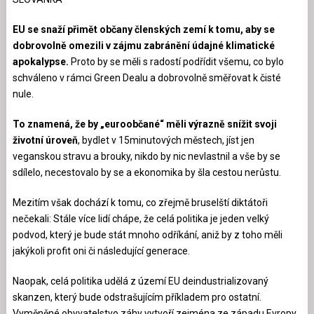
EU se snaží přimět občany členských zemí k tomu, aby se
dobrovolně omezili v zájmu zabránění údajné klimatické
apokalypse.
Proto by se měli s radostí podřídit všemu, co bylo
schváleno v rámci Green Dealu a dobrovolně směřovat k čisté
nule.
To znamená, že by „euroobčané“ měli výrazně snížit svoji
životní úroveň
, bydlet v 15minutových městech, jíst jen
veganskou stravu a brouky, nikdo by nic nevlastnil a vše by se
sdílelo, necestovalo by se a ekonomika by šla cestou nerůstu.
Mezitím však dochází k tomu, co zřejmě bruselští diktátoři
nečekali: Stále více lidí chápe, že celá politika je jeden velký
podvod, který je bude stát mnoho odříkání, aniž by z toho měli
jakýkoli profit oni či následující generace.
Naopak, celá politika udělá z území EU deindustrializovaný
skanzen, který bude odstrašujícím příkladem pro ostatní.
Vyměněné obyvatelstvo záhy vytvoří zejména ze západu Evropy