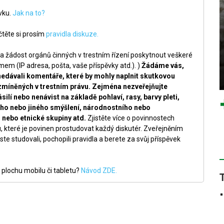
ěvku.
Jak na to?
těte si prosím
pravidla diskuze.
a žádost orgánů činných v trestním řízení poskytnout veškeré
m (IP adresa, pošta, vaše příspěvky atd.). )
Žádáme vás,
nedávali komentáře, které by mohly naplnit skutkovou
zmíněných v trestním právu. Zejména nezveřejňujte
silí nebo nenávist na základě pohlaví, rasy, barvy pleti,
ckého nebo jiného smýšlení, národnostního nebo
nebo etnické skupiny atd.
Zjistěte více o povinnostech
, které je povinen prostudovat každý diskutér. Zveřejněním
ste studovali, pochopili pravidla a berete za svůj příspěvek
 plochu mobilu či tabletu?
Návod ZDE.