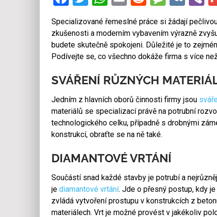
Specializované řemeslné práce si žádají pečlivo
zkušenosti a moderním vybavením výrazně zvyšuj
budete skutečně spokojeni. Důležité je to zejmén
Podívejte se, co všechno dokáže firma s více než
SVÁŘENÍ RŮZNÝCH MATERIÁ
Jedním z hlavních oborů činnosti firmy jsou
svář
materiálů se specializací právě na potrubní rozv
technologického celku, případně s drobnými zám
konstrukcí, obraťte se na ně také.
DIAMANTOVÉ VRTÁNÍ
Součástí snad každé stavby je potrubí a nejrůzně
je
diamantové vrtání
. Jde o přesný postup, kdy je
zvládá vytvoření prostupu v konstrukcích z betonu
materiálech. Vrt je možné provést v jakékoliv po