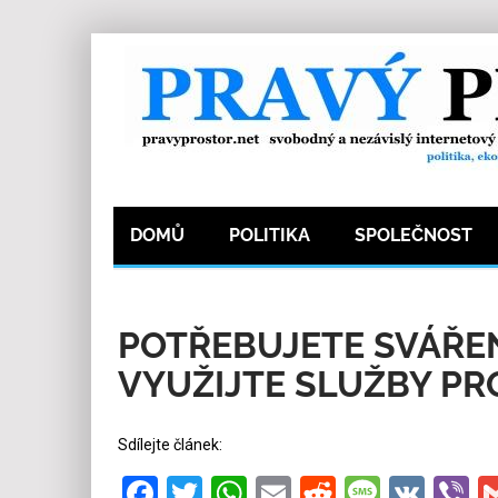
DOMŮ
POLITIKA
SPOLEČNOST
5.4.2020
Redakce
0
Kategorie:
Kultura a t
POTŘEBUJETE SVÁŘEN
VYUŽIJTE SLUŽBY P
Sdílejte článek:
Facebook
Twitter
WhatsApp
Email
Reddit
Messa
VK
V