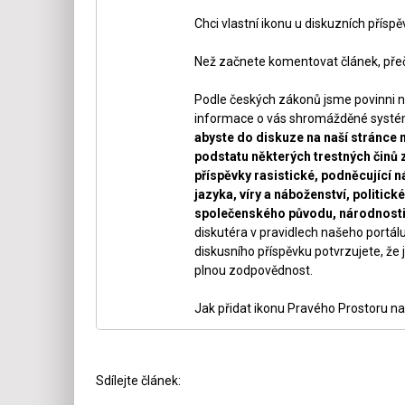
Chci vlastní ikonu u diskuzních přísp
Než začnete komentovat článek, přeč
Podle českých zákonů jsme povinni n
informace o vás shromážděné systéme
abyste do diskuze na naší stránce 
podstatu některých trestných činů 
příspěvky rasistické, podněcující ná
jazyka, víry a náboženství, politi
společenského původu, národnosti 
diskutéra v pravidlech našeho portálu
diskusního příspěvku potvrzujete, že j
plnou zodpovědnost.
Jak přidat ikonu Pravého Prostoru na
Sdílejte článek: