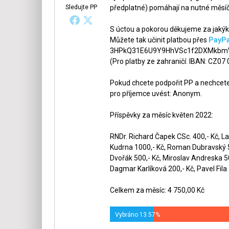
Sledujte PP
předplatné) pomáhají na nutné měsíč
S úctou a pokorou děkujeme za jakýko
Můžete tak učinit platbou přes
PayPa
3HPkQ31E6U9Y9HhVSc1f2DXMkbmW
(Pro platby ze zahraničí: IBAN: CZ07
Pokud chcete podpořit PP a nechcete,
pro příjemce uvést: Anonym.
Příspěvky za měsíc květen 2022:
RNDr. Richard Čapek CSc. 400,- Kč, La
Kudrna 1000,- Kč, Roman Dubravský 50
Dvořák 500,- Kč, Miroslav Andreska 5
Dagmar Karlíková 200,- Kč, Pavel Fila 
Celkem za měsíc: 4 750,00 Kč
Vybráno 13.57%