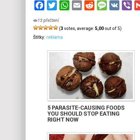
Facebook
Twitter
WhatsApp
Email
Reddit
Messa
VK
V
13 přečtení
(
3
votes, average:
5,00
out of 5)
Štítky:
reklama
5 PARASITE-CAUSING FOODS
YOU SHOULD STOP EATING
RIGHT NOW