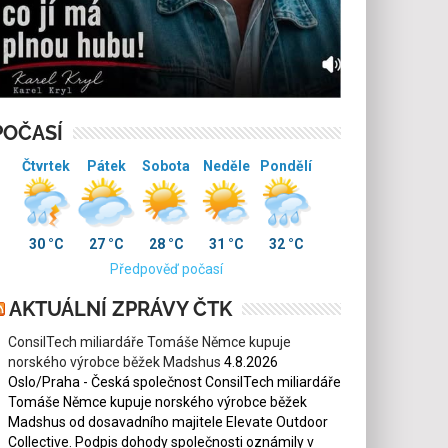
POČASÍ
Čtvrtek
Pátek
Sobota
Neděle
Pondělí
30 °C
27 °C
28 °C
31 °C
32 °C
Předpověď počasí
AKTUÁLNÍ ZPRÁVY ČTK
ConsilTech miliardáře Tomáše Němce kupuje
norského výrobce běžek Madshus
4.8.2026
Oslo/Praha - Česká společnost ConsilTech miliardáře
Tomáše Němce kupuje norského výrobce běžek
Madshus od dosavadního majitele Elevate Outdoor
Collective. Podpis dohody společnosti oznámily v