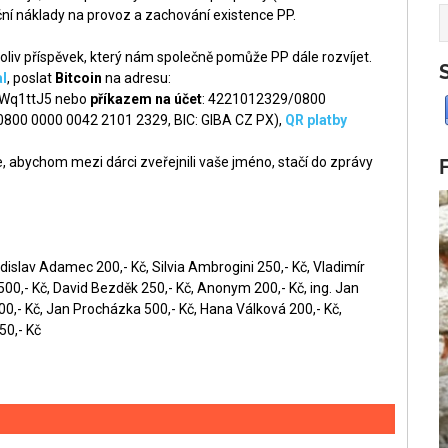
ní náklady na provoz a zachování existence PP.
liv příspěvek, který nám společně pomůže PP dále rozvíjet.
l
, poslat
Bitcoin
na adresu:
q1ttJ5 nebo
příkazem na účet
: 4221012329/0800
 0800 0000 0042 2101 2329, BIC: GIBA CZ PX),
QR platby
 abychom mezi dárci zveřejnili vaše jméno, stačí do zprávy
dislav Adamec 200,- Kč, Silvia Ambrogini 250,- Kč, Vladimír
0,- Kč, David Bezděk 250,- Kč, Anonym 200,- Kč, ing. Jan
00,- Kč, Jan Procházka 500,- Kč, Hana Válková 200,- Kč,
50,- Kč