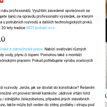
u ruku profesionálů. Využitím zavedené společnosti se
ete šanci na opravdu profesionální výsledek, se kterým
a u potrubních rozvodů a dalších technologických prvků.
 20 lety tradice
MDT potrubí s.r.o
.
LŮ
ečské a zámečnické práce
. Nabízí svařování různých
ody vody, plynu či topení. Pomohou také s montáží
ečnickými pracemi. Pokud potřebujete výrobu ocelových
jší rozvody. Jenže, jak se dostat do konstrukce? Řešením
 možné vrt provést téměř kamkoliv. Jádrové vrtání totiž
 i silnějšího železobetonu, případně jiných stavebních
loze, takže může být veden do stěny, podlahy i stropu pod