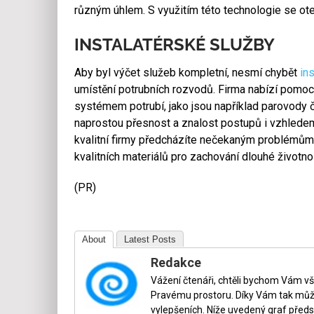
různým úhlem. S využitím této technologie se ote
INSTALATÉRSKÉ SLUŽBY
Aby byl výčet služeb kompletní, nesmí chybět
ins
umístění potrubních rozvodů. Firma nabízí pomoc 
systémem potrubí, jako jsou například parovody či
naprostou přesnost a znalost postupů i vzhle
kvalitní firmy předcházíte nečekaným problémům 
kvalitních materiálů pro zachování dlouhé životno
(PR)
About
Latest Posts
Redakce
Vážení čtenáři, chtěli bychom Vám v
Pravému prostoru. Díky Vám tak může
vylepšeních. Níže uvedený graf předs