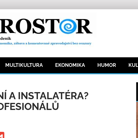
MULTIKULTURA
EKONOMIKA
HUMOR
KU
ipy
13 přečtení
Í A INSTALATÉRA?
ROFESIONÁLŮ
ge
iber
Gmail