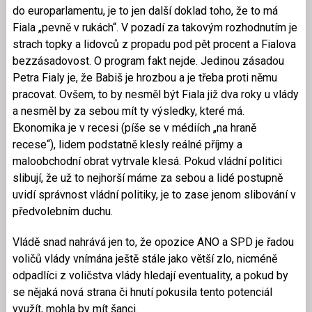
do europarlamentu, je to jen další doklad toho, že to má
Fiala „pevně v rukách“. V pozadí za takovým rozhodnutím je
strach topky a lidovců z propadu pod pět procent a Fialova
bezzásadovost. O program fakt nejde. Jedinou zásadou
Petra Fialy je, že Babiš je hrozbou a je třeba proti němu
pracovat. Ovšem, to by nesměl být Fiala již dva roky u vlády
a nesměl by za sebou mít ty výsledky, které má.
Ekonomika je v recesi (píše se v médiích „na hraně
recese“), lidem podstatně klesly reálné příjmy a
maloobchodní obrat vytrvale klesá. Pokud vládní politici
slibují, že už to nejhorší máme za sebou a lidé postupně
uvidí správnost vládní politiky, je to zase jenom slibování v
předvolebním duchu.
Vládě snad nahrává jen to, že opozice ANO a SPD je řadou
voličů vlády vnímána ještě stále jako větší zlo, nicméně
odpadlíci z voličstva vlády hledají eventuality, a pokud by
se nějaká nová strana či hnutí pokusila tento potenciál
využít, mohla by mít šanci.