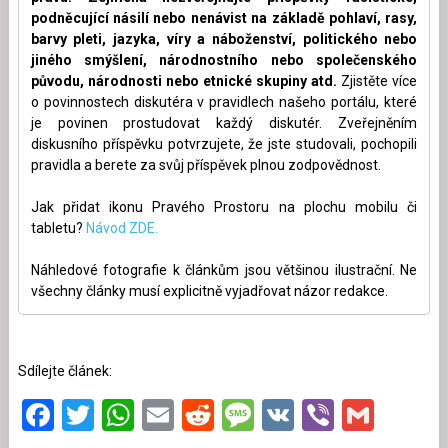
podněcující násilí nebo nenávist na základě pohlaví, rasy,
barvy pleti, jazyka, víry a náboženství, politického nebo
jiného smýšlení, národnostního nebo společenského
původu, národnosti nebo etnické skupiny atd.
Zjistěte více
o povinnostech diskutéra v pravidlech našeho portálu, které
je povinen prostudovat každý diskutér. Zveřejněním
diskusního příspěvku potvrzujete, že jste studovali, pochopili
pravidla a berete za svůj příspěvek plnou zodpovědnost.
Jak přidat ikonu Pravého Prostoru na plochu mobilu či
tabletu?
Návod ZDE.
Náhledové fotografie k článkům jsou většinou ilustrační. Ne
všechny články musí explicitně vyjadřovat názor redakce.
Sdílejte článek:
Facebook
Twitter
WhatsApp
Email
Reddit
Message
VK
Viber
Gmai