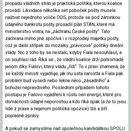
propadu vládních stran je praktická politika, kterou koalice
provádí. Likvidace několika set poboček pošty musela
naštvat nejednoho voliče ODS, protože se pod záminkou
údajného bankrotu pošty prosadil plán STAN, které má
ministerstvo vnitra, na „záchranu České pošty“. Tato
záchrana mimo jiné spočívá i v rozprodeji majetku pošty,
což je další střípek do mozaiky „pravicové“ politiky dnešní
vlády. Nic z toho by se nestalo, kdyby Fiala nesouhlasil, a
on souhlasí rád. Říká se , že vládní koalice drží pohromadě
jenom díky Fialovi, který vládu „řídí“. To v praxi znamená, že
se každý ministr vyjadřuje, jak mu ústa narostla a Fiala pak
problém buď vysedí nebo řekne něco „zásadního“ a
bohužel nepravdivého. Posledním případem tohoto
postupu je Fialovo vyjádření k růstu cen energií, které pro
domácnosti údajně neporostou a kdo říká opak (a že to jsou
lidé z praxe a nejenom politická opozice) lže a šíří
poplašné zprávy.
A pokud se zamyslíme nad společnou kandidátkou SPOLU