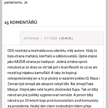
parlamentu. Je
15 KOMENTÁŘŮ
Jiří Červený
4.11.2023
02:49:55
ODS neztrácí a neztratila svou identitu, milý autore. Vždy to
byla strana mafiánů, kšeftařů a odkloňovatelů. Úplně stejně
jako KAŽDÁ strana po hadrpuči. Jediná změna oproti
minulosti je že dnes se cítí tak jistí v kramflecích že už se ani
nezdržují nějakou kamufláží. A taky že kopírují
celospolečenský jev a to je plošný a razantní pokles IQ. Klaus i
Zeman byli šmejdi ale alespoň nebyli blbí. Ale šmejd Fiala
blbej je. Stejně jako celá ta jeho zločinecká tlupa. Tak on blbý
národ ani jiné politiky vygenerovat nemůže. A jenom blbý
národ si po 33 letech boje proti komunistům zvolí komunistu
za prezidenta. Hezký den všem svobodným lidem přeje