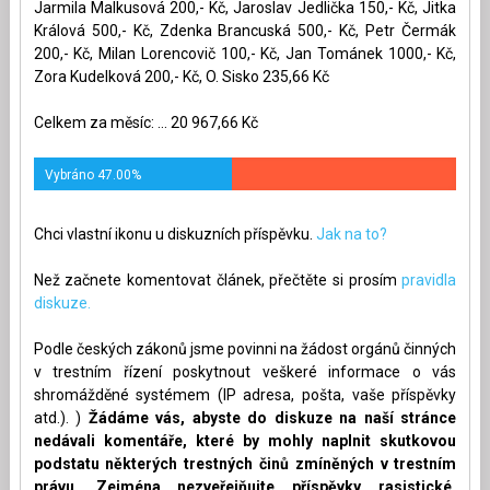
Jarmila Malkusová 200,- Kč, Jaroslav Jedlička 150,- Kč, Jitka
Králová 500,- Kč, Zdenka Brancuská 500,- Kč, Petr Čermák
200,- Kč, Milan Lorencovič 100,- Kč, Jan Tománek 1000,- Kč,
Zora Kudelková 200,- Kč, O. Sisko 235,66 Kč
Celkem za měsíc: ... 20 967,66 Kč
Vybráno 47.00%
Chci vlastní ikonu u diskuzních příspěvku.
Jak na to?
Než začnete komentovat článek, přečtěte si prosím
pravidla
diskuze.
Podle českých zákonů jsme povinni na žádost orgánů činných
v trestním řízení poskytnout veškeré informace o vás
shromážděné systémem (IP adresa, pošta, vaše příspěvky
atd.). )
Žádáme vás, abyste do diskuze na naší stránce
nedávali komentáře, které by mohly naplnit skutkovou
podstatu některých trestných činů zmíněných v trestním
právu. Zejména nezveřejňujte příspěvky rasistické,