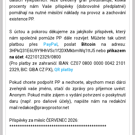
procenty nám Vaše příspěvky (dobrovolné předplatné)
pomáhají na nutné měsíční náklady na provoz a zachování
existence PP.
S úctou a pokorou děkujeme za jakýkoliv příspěvek, který
nám společně pomůže PP dále rozvíjet. Můžete tak učinit
platbou přes
PayPal
, poslat
Bitcoin
na adresu:
3HPkQ31E6U9Y9HhVSc1f2DXMkbmWq1ttJ5 nebo
příkazem
na účet
: 4221012329/0800
(Pro platby ze zahraničí: IBAN: CZ07 0800 0000 0042 2101
2329, BIC: GIBA CZ PX),
QR platby
Pokud chcete podpořit PP a nechcete, abychom mezi dárci
zveřejnili vaše jméno, stačí do zprávy pro příjemce uvést:
Anonym. Pokud máte zájem o vydání potvrzení o poskytnutí
daru (např. pro daňové účely), napište nám na redakční
mail
redakce@pravyprostor.net
Příspěvky za měsíc ČERVENEC 2026:
**********************************************