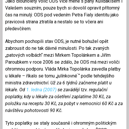
Jako dlouholetý volič ODS více méně s pány Kulidakisem i
Valešem souzním, pouze bych si dovolil opravit přítomný
čas na minulý. ODS pod vedením Petra Fialy identitu jako
pravicová strana ztratila a nestalo se to včera ani
předevčírem.
Abychom pochopili stav ODS, je nutné bohužel opět
zabrousit do ne tak dávné minulosti. Po tak zvaných
„patových volbách“ mezi Mirkem Topolánkem a Jiřím
Paroubkem v roce 2006 se zdálo, že ODS má mezi voliči
ohromnou podporu. Vláda Mirka Topolánka zavedla platby
u lékaře – říkalo se tomu „julínkovné ́“ podle tehdejšího
ministra zdravotnictví.
Už za 6 týdnů začneme platit u
lékaře. Od
1. ledna (2007)
se zavádějí tzv. regulační
poplatky, kdy u lékaře za ošetření zaplatíme 30 Kč, za
položku na receptu 30 Kč, za pobyt v nemocnici 60 Kč a za
návštěvu pohotovosti 90 Kč.
Tyto poplatky se staly současně i ohromným politickým