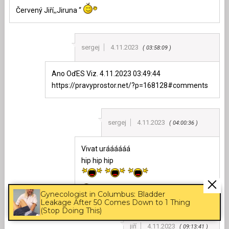
Červený Jiří,,Jiruna “
sergej
4.11.2023
03:58:09
Ano OďES Viz. 4.11.2023 03:49:44
https://pravyprostor.net/?p=168128#comments
sergej
4.11.2023
04:00:36
Vivat uráááááá
hip hip hip
Gynecologist in Columbus: Bladder
Leakage After 50 Comes Down to 1 Thing
(Stop Doing This)
jiří
4.11.2023
09:13:41