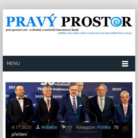
MENU
4.11.2023
Redakce
15
Kategorie:
Politika
70
přečtení