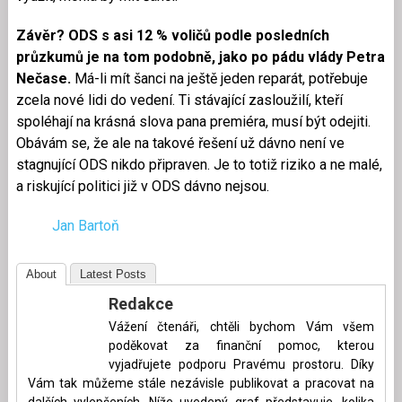
Závěr? ODS s asi 12 % voličů podle posledních
průzkumů je na tom podobně, jako po pádu vlády Petra
Nečase.
Má-li mít šanci na ještě jeden reparát, potřebuje
zcela nové lidi do vedení. Ti stávající zasloužilí, kteří
spoléhají na krásná slova pana premiéra, musí být odejiti.
Obávám se, že ale na takové řešení už dávno není ve
stagnující ODS nikdo připraven. Je to totiž riziko a ne malé,
a riskující politici již v ODS dávno nejsou.
Jan Bartoň
About
Latest Posts
Redakce
Vážení čtenáři, chtěli bychom Vám všem
poděkovat za finanční pomoc, kterou
vyjadřujete podporu Pravému prostoru. Díky
Vám tak můžeme stále nezávisle publikovat a pracovat na
dalších vylepšeních. Níže uvedený graf představuje, kolika