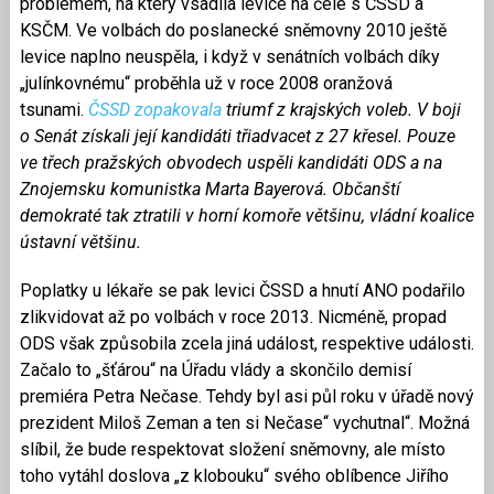
problémem, na který vsadila levice na čele s ČSSD a
KSČM. Ve volbách do poslanecké sněmovny 2010 ještě
levice naplno neuspěla, i když v senátních volbách díky
„julínkovnému“ proběhla už v roce 2008 oranžová
tsunami.
ČSSD zopakovala
triumf z krajských voleb. V boji
o Senát získali její kandidáti třiadvacet z 27 křesel. Pouze
ve třech pražských obvodech uspěli kandidáti ODS a na
Znojemsku komunistka Marta Bayerová. Občanští
demokraté tak ztratili v horní komoře většinu, vládní koalice
ústavní většinu.
Poplatky u lékaře se pak levici ČSSD a hnutí ANO podařilo
zlikvidovat až po volbách v roce 2013. Nicméně, propad
ODS však způsobila zcela jiná událost, respektive události.
Začalo to „šťárou“ na Úřadu vlády a skončilo demisí
premiéra Petra Nečase. Tehdy byl asi půl roku v úřadě nový
prezident Miloš Zeman a ten si Nečase“ vychutnal“. Možná
slíbil, že bude respektovat složení sněmovny, ale místo
toho vytáhl doslova „z klobouku“ svého oblíbence Jiřího