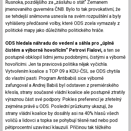
Rusnoka, pozdějšího za „zásluhu o stát“ Zemanem
jmenovaného guvernéra ČNB. Bylo to tak provokativní, že
se tehdejší sněmovna usnesla na svém rozpuštění a byly
vyhlášeny předčasné volby, které ODS zcela vymazaly z
politické mapy jako důležitého politického hráče.
ODS hledala náhradu do vedení a sáhla pro „úplně
čistém a výborně hovořícím“ Petrovi Fialovi,
a ten se
postupně obklopil lidmi jemu podobnými, čistými a výborně
hovořícími. Jen ta pravicová politika nějak vyčichla.
Vytvořením koalice s TOP 09 a KDU-ČSL se ODS chytila
do vlastní pasti. Program Antibabiš sice výborně
zafungoval a Andrej Babiš byl odstaven z premiérského
křesla, strany současné vládní koalice ale postupně ztratily
výraznou část své podpory. Pokles preferencí je zřetelný
zejména právě u ODS. Poslední průzkumy ukazují, že
strany vládní koalice by dosáhly asi na 40% hlasů všech
voličů a lidovci a topka se pohybují těsně nad nebo pod
pětiprocentní uzavírací klauzulí. Příčinou tak těžkého