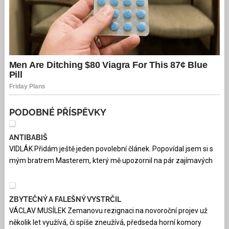
PODOBNÉ PŘÍSPĚVKY
ANTIBABIŠ
VIDLÁK Přidám ještě jeden povolební článek. Popovídal jsem si s
mým bratrem Masterem, který mě upozornil na pár zajímavých
ZBYTEČNÝ A FALEŠNÝ VYSTRČIL
VÁCLAV MUSÍLEK Zemanovu rezignaci na novoroční projev už
několik let využívá, či spíše zneužívá, předseda horní komory