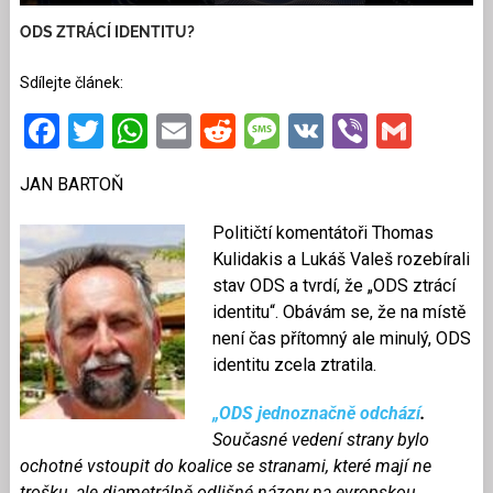
ODS ZTRÁCÍ IDENTITU?
Sdílejte článek:
Facebook
Twitter
WhatsApp
Email
Reddit
Message
VK
Viber
Gmai
JAN BARTOŇ
Političtí komentátoři Thomas
Kulidakis a Lukáš Valeš rozebírali
stav ODS a tvrdí, že „ODS ztrácí
identitu“. Obávám se, že na místě
není čas přítomný ale minulý, ODS
identitu zcela ztratila.
„ODS jednoznačně odchází
.
Současné vedení strany bylo
ochotné vstoupit do koalice se stranami, které mají ne
trošku, ale diametrálně odlišné názory na evropskou