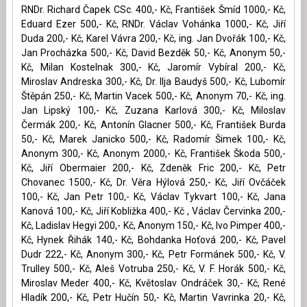
RNDr. Richard Čapek CSc. 400,- Kč, František Šmíd 1000,- Kč,
Eduard Ezer 500,- Kč, RNDr. Václav Vohánka 1000,- Kč, Jiří
Duda 200,- Kč, Karel Vávra 200,- Kč, ing. Jan Dvořák 100,- Kč,
Jan Procházka 500,- Kč, David Bezděk 50,- Kč, Anonym 50,-
Kč, Milan Kostelnak 300,- Kč, Jaromír Vybíral 200,- Kč,
Miroslav Andreska 300,- Kč, Dr. Ilja Baudyš 500,- Kč, Lubomír
Štěpán 250,- Kč, Martin Vacek 500,- Kč, Anonym 70,- Kč, ing.
Jan Lipský 100,- Kč, Zuzana Karlová 300,- Kč, Miloslav
Čermák 200,- Kč, Antonín Glacner 500,- Kč, František Burda
50,- Kč, Marek Janicko 500,- Kč, Radomír Šimek 100,- Kč,
Anonym 300,- Kč, Anonym 2000,- Kč, František Škoda 500,-
Kč, Jiří Obermaier 200,- Kč, Zdeněk Fric 200,- Kč, Petr
Chovanec 1500,- Kč, Dr. Věra Hýlová 250,- Kč, Jiří Ovčáček
100,- Kč, Jan Petr 100,- Kč, Václav Tykvart 100,- Kč, Jana
Kanová 100,- Kč, Jiří Kobližka 400,- Kč , Václav Červinka 200,-
Kč, Ladislav Hegyi 200,- Kč, Anonym 150,- Kč, Ivo Pimper 400,-
Kč, Hynek Řihák 140,- Kč, Bohdanka Hoťová 200,- Kč, Pavel
Dudr 222,- Kč, Anonym 300,- Kč, Petr Formánek 500,- Kč, V.
Trulley 500,- Kč, Aleš Votruba 250,- Kč, V. F. Horák 500,- Kč,
Miroslav Meder 400,- Kč, Květoslav Ondráček 30,- Kč, René
Hladík 200,- Kč, Petr Hučín 50,- Kč, Martin Vavrinka 20,- Kč,