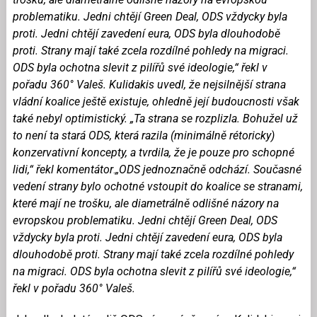
problematiku. Jedni chtějí Green Deal, ODS vždycky byla
proti. Jedni chtějí zavedení eura, ODS byla dlouhodobě
proti. Strany mají také zcela rozdílné pohledy na migraci.
ODS byla ochotna slevit z pilířů své ideologie,“ řekl v
pořadu 360° Valeš.
Kulidakis uvedl, že nejsilnější strana
vládní koalice ještě existuje, ohledně její budoucnosti však
také nebyl optimistický. „Ta strana se rozplizla. Bohužel už
to není ta stará ODS, která razila (minimálně rétoricky)
konzervativní koncepty, a tvrdila, že je pouze pro schopné
lidi,“ řekl komentátor
.
„ODS jednoznačně odchází. Současné
vedení strany bylo ochotné vstoupit do koalice se stranami,
které mají ne trošku, ale diametrálně odlišné názory na
evropskou problematiku. Jedni chtějí Green Deal, ODS
vždycky byla proti. Jedni chtějí zavedení eura, ODS byla
dlouhodobě proti. Strany mají také zcela rozdílné pohledy
na migraci. ODS byla ochotna slevit z pilířů své ideologie,“
řekl v pořadu 360° Valeš.