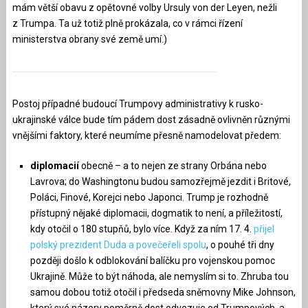
mám větší obavu z opětovné volby Ursuly von der Leyen, nežli
z Trumpa. Ta už totiž plně prokázala, co v rámci řízení
ministerstva obrany své země umí.)
Postoj případné budoucí Trumpovy administrativy k rusko-
ukrajinské válce bude tím pádem dost zásadně ovlivněn různými
vnějšími faktory, které neumíme přesně namodelovat předem:
diplomacií
obecně – a to nejen ze strany Orbána nebo
Lavrova; do Washingtonu budou samozřejmě jezdit i Britové,
Poláci, Finové, Korejci nebo Japonci. Trump je rozhodně
přístupný nějaké diplomacii, dogmatik to není, a příležitostí,
kdy otočil o 180 stupňů, bylo více. Když za ním 17. 4.
přijel
polský prezident Duda a povečeřeli spolu
, o pouhé tři dny
později došlo k odblokování balíčku pro vojenskou pomoc
Ukrajině. Může to být náhoda, ale nemyslím si to. Zhruba tou
samou dobou totiž otočil i předseda sněmovny Mike Johnson,
který své názory poměrně dost odvozuje od Trumpových, a