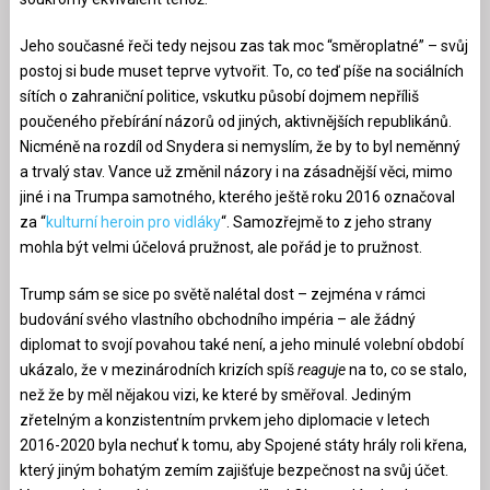
Jeho současné řeči tedy nejsou zas tak moc “směroplatné” – svůj
postoj si bude muset teprve vytvořit. To, co teď píše na sociálních
sítích o zahraniční politice, vskutku působí dojmem nepříliš
poučeného přebírání názorů od jiných, aktivnějších republikánů.
Nicméně na rozdíl od Snydera si nemyslím, že by to byl neměnný
a trvalý stav. Vance už změnil názory i na zásadnější věci, mimo
jiné i na Trumpa samotného, kterého ještě roku 2016 označoval
za “
kulturní heroin pro vidláky
“. Samozřejmě to z jeho strany
mohla být velmi účelová pružnost, ale pořád je to pružnost.
Trump sám se sice po světě nalétal dost – zejména v rámci
budování svého vlastního obchodního impéria – ale žádný
diplomat to svojí povahou také není, a jeho minulé volební období
ukázalo, že v mezinárodních krizích spíš
reaguje
na to, co se stalo,
než že by měl nějakou vizi, ke které by směřoval. Jediným
zřetelným a konzistentním prvkem jeho diplomacie v letech
2016-2020 byla nechuť k tomu, aby Spojené státy hrály roli křena,
který jiným bohatým zemím zajišťuje bezpečnost na svůj účet.