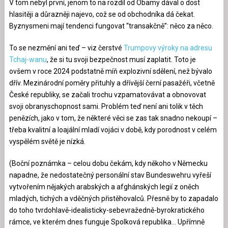
V tom nebyl první, jenom to na rozdíl od Obamy dával o dost
hlasitěji a důrazněji najevo, což se od obchodníka dá čekat.
Byznysmeni mají tendenci fungovat “transakčně”: něco za něco.
To se nezmění ani teď – viz čerstvé
Trumpovy výroky na adresu
Tchaj-wanu
, že si tu svoji bezpečnost musí zaplatit. Toto je
ovšem v roce 2024 podstatně míň explozivní sdělení, než bývalo
dřív. Mezinárodní poměry přituhly a dřívější černí pasažéři, včetně
České republiky, se začali trochu vzpamatovávat a obnovovat
svoji obranyschopnost sami. Problém teď není ani tolik v těch
penězích, jako v tom, že některé věci se zas tak snadno nekoupí –
třeba kvalitní a loajální mladí vojáci v době, kdy porodnost v celém
vyspělém světě je nízká.
(Boční poznámka – celou dobu čekám, kdy někoho v Německu
napadne, že nedostatečný personální stav Bundeswehru vyřeší
vytvořením nějakých arabských a afghánských legií z oněch
mladých, tichých a vděčných přistěhovalců. Přesně by to zapadalo
do toho tvrdohlavě-idealisticky-sebevražedně-byrokratického
rámce, ve kterém dnes funguje Spolková republika… Upřímně