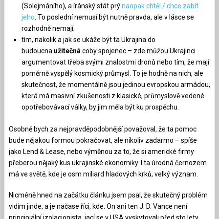
(Solejmáního), a íránský stát prý
naopak chtěl / chce zabít
jeho
. To poslední nemusí být nutně pravda, ale v lásce se
rozhodně nemají;
tím, nakolik a jak se ukáže být ta Ukrajina do
budoucna
užitečná
coby spojenec – zde můžou Ukrajinci
argumentovat třeba svými znalostmi dronů nebo tím, že mají
poměrně vyspělý kosmický průmysl. To je hodně na nich, ale
skutečnost, že momentálně jsou jedinou evropskou armádou,
která má masivní zkušenosti z klasické, průmyslově vedené
opotřebovávací války, by jim měla být ku prospěchu.
Osobně bych za nejpravděpodobnější považoval, že ta pomoc
bude nějakou formou pokračovat, ale nikoliv zadarmo – spíše
jako Lend & Lease, nebo výměnou za to, že si americké firmy
přeberou nějaký kus ukrajinské ekonomiky. I ta úrodná černozem
má ve světě, kde je osm miliard hladových krků, velký význam.
Nicméně hned na začátku článku jsem psal, že skutečný problém
vidím jinde, a je načase říci, kde. On ani ten J. D. Vance není
principiální izolacionista, jací se v USA vyskytovali před sto lety.