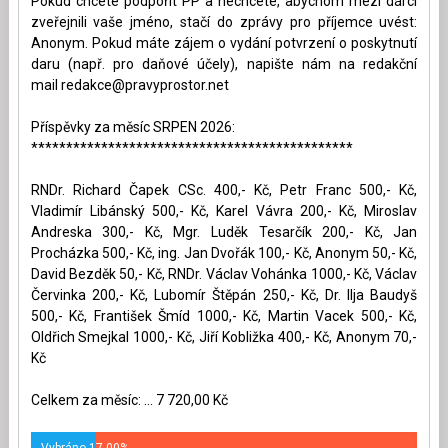
Pokud chcete podpořit PP a nechcete, abychom mezi dárci
zveřejnili vaše jméno, stačí do zprávy pro příjemce uvést:
Anonym. Pokud máte zájem o vydání potvrzení o poskytnutí
daru (např. pro daňové účely), napište nám na redakční
mail
redakce@pravyprostor.net
Příspěvky za měsíc SRPEN 2026:
**********************************************
RNDr. Richard Čapek CSc. 400,- Kč, Petr Franc 500,- Kč,
Vladimír Libánský 500,- Kč, Karel Vávra 200,- Kč, Miroslav
Andreska 300,- Kč, Mgr. Luděk Tesarčík 200,- Kč, Jan
Procházka 500,- Kč, ing. Jan Dvořák 100,- Kč, Anonym 50,- Kč,
David Bezděk 50,- Kč, RNDr. Václav Vohánka 1000,- Kč, Václav
Červinka 200,- Kč, Lubomír Štěpán 250,- Kč, Dr. Ilja Baudyš
500,- Kč, František Šmíd 1000,- Kč, Martin Vacek 500,- Kč,
Oldřich Smejkal 1000,- Kč, Jiří Kobližka 400,- Kč, Anonym 70,-
Kč
Celkem za měsíc: ... 7 720,00 Kč
Vybráno 17.00%