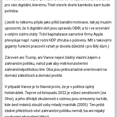
pro věci digitální, kterému Thiel otevře dveře kamkoliv, kam bude
potřeba.
(Jestli to někomu přijde jako příliš banální motivace, tak jej musím
upozornit, že ti digitální obři jsou opravdu OBŘI, a to i ve srovnání
s celými cizími státy. Tržní kapitalizace samotné firmy Apple
převyšuje např. ruský roční HDP zhruba o polovinu. Mít s takovými
giganty funkční pracovní vztah je docela důležité i pro Bílý dům.)
Zároveň ani Trump, ani Vance nejeví žádný vlastní zájem o
zahraniční politiku, natož pak aby měli konzistentní
zahraničněpolitickou linii. Oba jsou jednoznačně orientovaní na
domácí záležitosti a domácí jeviště.
V případě Vance je to hlavně proto, že je v politice úplný
holobrádek. Teprve od listopadu 2022 je vůbec senátorem (za
Ohio), a jeho dřívější zkušenosti s cizinou jsou omezeny na Irák,
kde šest měsíců sloužil coby mladý mariňák (2005). Ten ještě
žádné příležitosti vést zahraniční politiku neměl, ba ani nějaký
soukromý ekvivalent téhož.