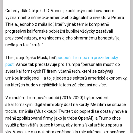
Co tedy důležité je? J. D. Vance je politickým odchovancem
významného německo-amerického digitálního investora Petera
Thiela, jednoho z mála lidí, kteří v jinak téměř kompletně
progresivní kalifornské pobřežní bublině vždycky zastávali
pravicové názory, a vzhledem k jeho ohromnému bohatství jej
nešlo jen tak “zrušit”.
Thiel, stejně jako Musk, teď
podpořil Trumpa na prezidentský
post
. Vance tak představuje pro Trumpa “personální most” do
světa kalifornských IT firem, včetně těch, které se zabývají
umělou inteligencí – a to je jeden ze sektorů americké ekonomiky,
na kterých bude v nejbližších letech záležet asi nejvíce.
V minulém Trumpově období (2016-2020) byl prezident
s kalifornskými digitálními obry dost na kordy. Mezitím se situace
trochu změnila (Musk koupil Twitter; do popředí se dostaly nové a
méně zpolitizované firmy, jako je třeba OpenAI), a Trump chce
využít příznivější situace k tomu, aby tam získal určitou oporu a
vliv. Vance se mu pak přirozeně hodí do role jakéhosi zmocněnce