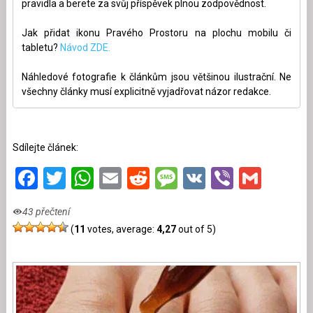
pravidla a berete za svůj příspěvek plnou zodpovědnost.
Jak přidat ikonu Pravého Prostoru na plochu mobilu či
tabletu?
Návod ZDE.
Náhledové fotografie k článkům jsou většinou ilustrační. Ne
všechny články musí explicitně vyjadřovat názor redakce.
Sdílejte článek:
Facebook
Twitter
WhatsApp
Email
Reddit
Message
VK
Viber
Gmai
43 přečtení
(
11
votes, average:
4,27
out of 5)