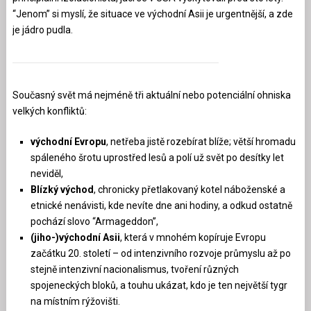
“Jenom” si myslí, že situace ve východní Asii je urgentnější, a zde
je jádro pudla.
Současný svět má nejméně tři aktuální nebo potenciální ohniska
velkých konfliktů:
východní Evropu
, netřeba jistě rozebírat blíže; větší hromadu
spáleného šrotu uprostřed lesů a polí už svět po desítky let
neviděl,
Blízký východ
, chronicky přetlakovaný kotel náboženské a
etnické nenávisti, kde nevíte dne ani hodiny, a odkud ostatně
pochází slovo “Armageddon”,
(jiho-)východní Asii
, která v mnohém kopíruje Evropu
začátku 20. století – od intenzivního rozvoje průmyslu až po
stejně intenzivní nacionalismus, tvoření různých
spojeneckých bloků, a touhu ukázat, kdo je ten největší tygr
na místním rýžovišti.