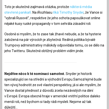
Toto je skutečně zajímavá otázka, protože
některá média
otevřeně panikaří
. Na iRozhlasu
říká Timothy Snyder
, že Vance si
“vybrali Rusové”, respektive že jeho ochota papouškovat online
nějaké kusy ruské propagandy v tom sehrála zásadní roli.
Osobně si myslím, že to zase tak žhavé nebude, a že ta hysterie
založená na pár výrocích je zbytečná. Reálná politika bývalé
Trumpovy administrativy málokdy odpovídala tomu, co se dělo na
jeho Twitteru. Skutečně obtížný problém vidím jinde.
Nejdříve něco k té nominaci samotné.
Snyder je historik
specializující se na střední a východní Evropu.Samozřejmě bude
ten vývoj hodnotit ze své vlastní perspektivy, já si ale myslím, že
Vance dostal přednost z důvodů zcela nezávislých na dění
v Evropě. Evropa obecně hraje v americké vnitřní politice daleko
menší roli, než bychom si tady rádi mysleli. Nejsme až tak
důležití…