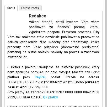
About
Latest Posts
Redakce
Vážení čtenáři, chtěli bychom Vám všem
poděkovat za finanční pomoc, kterou
vyjadřujete podporu Pravému prostoru. Díky
Vám tak můžeme stále nezávisle publikovat a pracovat na
dalších vylepšeních. Níže uvedený graf představuje, kolika
procenty nám Vaše příspěvky (dobrovolné předplatné)
pomáhají na nutné měsíční náklady na provoz a zachování
existence PP.
S úctou a pokorou děkujeme za jakýkoliv příspěvek, který
nám společně pomůže PP dále rozvíjet. Můžete tak učinit
platbou přes
PayPal
, poslat
Bitcoin
na adresu:
3HPkQ31E6U9Y9HhVSc1f2DXMkbmWq1ttJ5 nebo
příkazem
na účet
: 4221012329/0800
(Pro platby ze zahraničí: IBAN: CZ07 0800 0000 0042 2101
2329, BIC: GIBA CZ PX),
QR platby