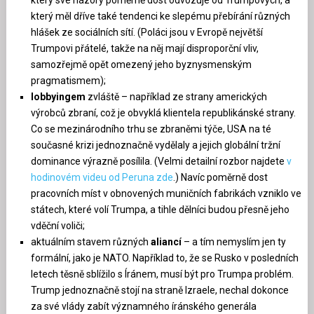
který měl dříve také tendenci ke slepému přebírání různých
hlášek ze sociálních sítí. (Poláci jsou v Evropě největší
Trumpovi přátelé, takže na něj mají disproporční vliv,
samozřejmě opět omezený jeho byznysmenským
pragmatismem);
lobbyingem
zvláště – například ze strany amerických
výrobců zbraní, což je obvyklá klientela republikánské strany.
Co se mezinárodního trhu se zbraněmi týče, USA na té
současné krizi jednoznačně vydělaly a jejich globální tržní
dominance výrazně posílila. (Velmi detailní rozbor najdete
v
hodinovém videu od Peruna zde
.) Navíc poměrně dost
pracovních míst v obnovených muničních fabrikách vzniklo ve
státech, které volí Trumpa, a tihle dělníci budou přesně jeho
vděční voliči;
aktuálním stavem různých
aliancí
– a tím nemyslím jen ty
formální, jako je NATO. Například to, že se Rusko v posledních
letech těsně sblížilo s Íránem, musí být pro Trumpa problém.
Trump jednoznačně stojí na straně Izraele, nechal dokonce
za své vlády zabít významného íránského generála