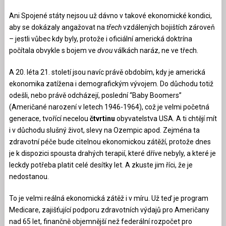
Ani Spojené státy nejsou už dávno v takové ekonomické kondici,
aby se dokázaly angažovat na
třech
vzdálených bojištích zároveň
– jestli vůbec kdy byly, protože i oficiální americká doktrína
počítala obvykle s bojem ve
dvou
válkách naráz, ne ve třech.
A 20. léta 21. století jsou navíc právě obdobím, kdy je americká
ekonomika zatížena i demografickým vývojem. Do důchodu totiž
odešli, nebo právě odcházejí, poslední “Baby Boomers”
(Američané narození v letech 1946-1964), což je velmi početná
generace, tvořící necelou
čtvrtinu
obyvatelstva USA. A ti chtějí mít
i v důchodu slušný život, slevy na Ozempic apod. Zejména ta
zdravotní péče bude citelnou ekonomickou zátěží, protože dnes
je k dispozici spousta drahých terapií, které dříve nebyly, a které je
leckdy potřeba platit celé desítky let. A zkuste jim říci, že je
nedostanou.
To je velmi reálná ekonomická zátěž i v míru. Už teď je program
Medicare, zajišťující podporu zdravotních výdajů pro Američany
nad 65 let, finančně objemnější než federální rozpočet pro