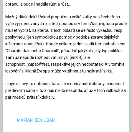
obranu, a bude i nadále růst a růst…
Možný důsledek? Pokud propuknou velké války na všech třech
výše vyjmenovaných místech, budou si v tom Washingtonu prostě
muset vybrat, na kterou z těch oblastí se
de facto
vykašlou, resp.
poskytnou jí jen symbolickou pomoc v podobě zpravodajských
informací apod. Pak už bude celkem jedno, jestli tam nahoře sedí
“Chamberlain nebo Churchill”, případně jakýkoliv jiný typ politika.
Tam už nebude rozhodovat úmysl (
intent
), ale
schopnosti
(capabilities
), respektive jejich nedostatek. A v tomhle
losování si klidně Evropa může vytáhnout tu nejkratší sirku.
Jinými slovy, tu nutnost starat se o naši vlastní obranyschopnost
především sami – tu z nás nikdo nesundá, ať už v těch volbách za
pár měsíců zvítězí kdokoliv.
MARIAN.KECHLIBAR