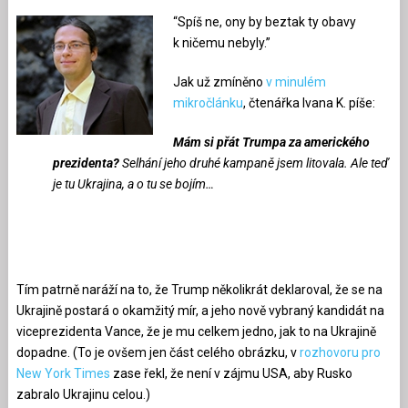
“Spíš ne, ony by beztak ty obavy
k ničemu nebyly.”
Jak už zmíněno
v minulém
mikročlánku
, čtenářka Ivana K. píše:
Mám si přát Trumpa za amerického
prezidenta?
Selhání jeho druhé kampaně jsem litovala. Ale teď
je tu Ukrajina, a o tu se bojím…
Tím patrně naráží na to, že Trump několikrát deklaroval, že se na
Ukrajině postará o okamžitý mír, a jeho nově vybraný kandidát na
viceprezidenta Vance, že je mu celkem jedno, jak to na Ukrajině
dopadne. (To je ovšem jen část celého obrázku, v
rozhovoru pro
New York Times
zase řekl, že není v zájmu USA, aby Rusko
zabralo Ukrajinu celou.)