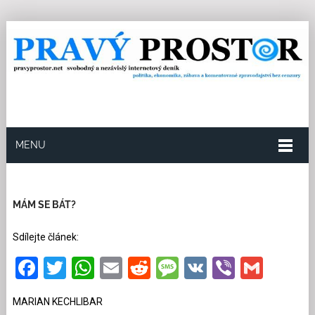
MENU
22.7.2024
Redakce
5
Kategorie:
Ze světa
43
přečtení
MÁM SE BÁT?
Sdílejte článek:
Facebook
Twitter
WhatsApp
Email
Reddit
Message
VK
Viber
Gmai
MARIAN KECHLIBAR