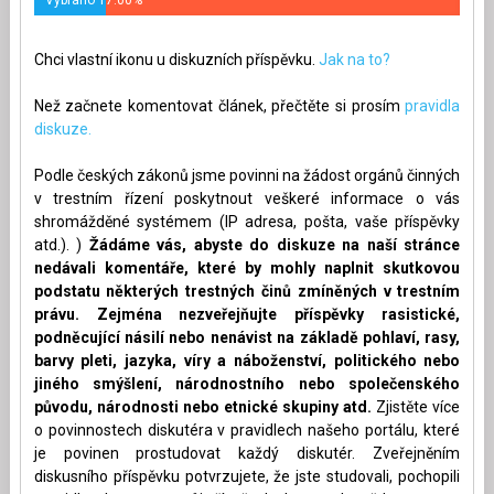
Chci vlastní ikonu u diskuzních příspěvku.
Jak na to?
Než začnete komentovat článek, přečtěte si prosím
pravidla
diskuze.
Podle českých zákonů jsme povinni na žádost orgánů činných
v trestním řízení poskytnout veškeré informace o vás
shromážděné systémem (IP adresa, pošta, vaše příspěvky
atd.). )
Žádáme vás, abyste do diskuze na naší stránce
nedávali komentáře, které by mohly naplnit skutkovou
podstatu některých trestných činů zmíněných v trestním
právu. Zejména nezveřejňujte příspěvky rasistické,
podněcující násilí nebo nenávist na základě pohlaví, rasy,
barvy pleti, jazyka, víry a náboženství, politického nebo
jiného smýšlení, národnostního nebo společenského
původu, národnosti nebo etnické skupiny atd.
Zjistěte více
o povinnostech diskutéra v pravidlech našeho portálu, které
je povinen prostudovat každý diskutér. Zveřejněním
diskusního příspěvku potvrzujete, že jste studovali, pochopili