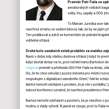
Premiér Petr Fiala se opě
senátorských volbách bagate
volby. Inu, uspěly a ODS ztr
To Marian Jurečka sice také
navrhnul změnu ve vedení lidovců tak, že by se jejím 
Ten poděkoval a zdrží se komentáře do jednání krajské
viditelně otřásá.
Druhé kolo senátních voleb proběhlo za malého záj
Navíc v době, kdy vládou doslova otřásá (i když to prem
když dostal dotaz na to, proč neřekl Ivanu Bartošovi do
reagoval
premiér a předseda ODS Petr Fiala na dotaz, zda
říci, že ho chce odvolat z pozice ministra pro místní rozvo
nespokojen s digitalizací stavebního řízení,“ řekl ke sch
Bartoš nemohl odcházet s pocitem, že je vše v pořádku,“ 
tiskové konferenci oznámil, že navrhne prezidentovi Petru 
Bartoš nemohl odcházet s pocitem, že je všechno v poř
hodinu z vlády vyhodí. A jasně se rýsuje, proč to Fiala 