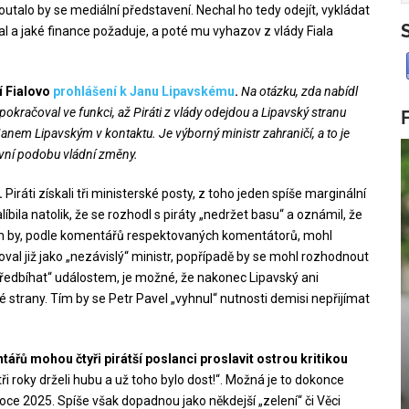
zpoutalo by se mediální představení. Nechal ho tedy odejít, vykládat
l a jaké finance požaduje, a poté mu vyhazov z vlády Fiala
í Fialovo
prohlášení k Janu Lipavskému
.
Na otázku, zda nabídl
okračoval ve funkci, až Piráti z vlády odejdou a Lipavský stranu
 Janem Lipavským v kontaktu. Je výborný ministr zahraničí, a to je
itivní podobu vládní změny.
.
Piráti získali tři ministerské posty, z toho jeden spíše marginální
ila natolik, že se rozhodl s piráty „nedržet basu“ a oznámil, že
 Tím by, podle komentářů respektovaných komentátorů, mohl
val již jako „nezávislý“ ministr, popřípadě by se mohl rozhodnout
předbíhat“ událostem, je možné, že nakonec Lipavský ani
strany. Tím by se Petr Pavel „vyhnul“ nutnosti demisi nepřijímat
řů mohou čtyři pirátší poslanci proslavit ostrou kritikou
tři roky drželi hubu a už toho bylo dost!“. Možná je to dokonce
e 2025. Spíše však dopadnou jako někdejší „zelení“ či Věci