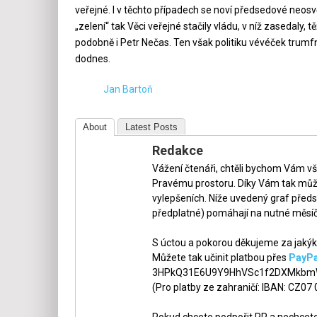
veřejné. I v těchto případech se noví předsedové neosvě
„zelení“ tak Věci veřejné stačily vládu, v níž zasedaly
podobně i Petr Nečas. Ten však politiku vévéček trumfn
dodnes.
Jan Bartoň
About
Latest Posts
Redakce
Vážení čtenáři, chtěli bychom Vám v
Pravému prostoru. Díky Vám tak může
vylepšeních. Níže uvedený graf předs
předplatné) pomáhají na nutné měsíč
S úctou a pokorou děkujeme za jakýko
Můžete tak učinit platbou přes
PayPa
3HPkQ31E6U9Y9HhVSc1f2DXMkbmW
(Pro platby ze zahraničí: IBAN: CZ07
Pokud chcete podpořit PP a nechcete,