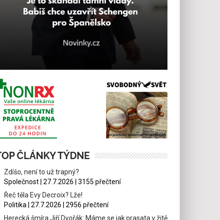
TOP ČLÁNKY TÝDNE
Zdíšo, není to už trapný?
Společnost | 27.7.2026 | 3155 přečtení
Řeč těla Evy Decroix? Lže!
Politika | 27.7.2026 | 2956 přečtení
Herecká šmíra Jiří Dvořák: Máme se jak prasata v žitě