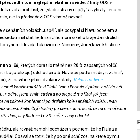
t předvedl v tom nejlepším vládním světle.
Ztráty ODS v
lizoval a prohlásil, že „vládní strany uspěly“ a vyhrály senátní
atila, ale to předsedovi ODS vlastně nevadí.
 v senátních volbách „uspěl“, ale posypal si hlavu popelem a
předsedou měl stát hejtman Jihomoravského kraje Jan Grolich.
ho výnoru lidovců. Tak uvidíme. Nicméně, Jurečkovo křeslo se
mu voličů,
kterých dorazilo méně než 20 % zapsaných voličů.
iér bagatelizuje) odchod pirátů. Navíc se podle médií „rozohnil“,
 očí, že navrhne jeho odvolání z vlády
.
Velmi emotivně
 neměl končícímu šéfovi Pirátů Ivanu Bartošovi přímo z očí do očí
j. „Hodinu jsem s ním strávil a po stopáté mu říkal, jak jsem
ůzce na tiskové konferenci po druhém kole senátních voleb. „Ivan
pokračoval Fiala. Čtyři hodiny po úterní ranní schůzce na mimořádné
Pavlovi, aby Bartoše ke 30. září z vlády odvolal.
ádku, ale rovněž nemohl odcházet s pocitem, že ho Fiala za
neudělal. Obával se totiž, že by po oné schůzce, na které by mu