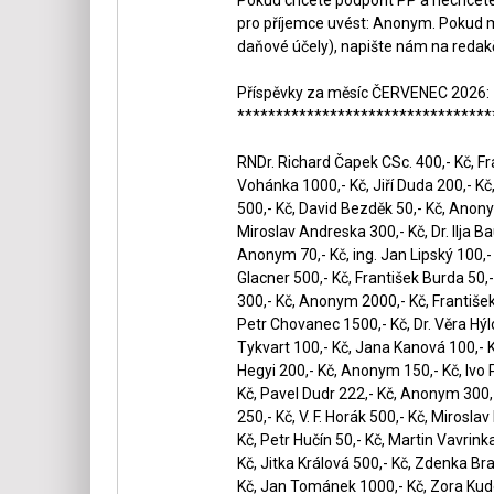
pro příjemce uvést: Anonym. Pokud m
daňové účely), napište nám na redak
Příspěvky za měsíc ČERVENEC 2026:
*********************************
RNDr. Richard Čapek CSc. 400,- Kč, Fr
Vohánka 1000,- Kč, Jiří Duda 200,- Kč
500,- Kč, David Bezděk 50,- Kč, Anonym
Miroslav Andreska 300,- Kč, Dr. Ilja B
Anonym 70,- Kč, ing. Jan Lipský 100,-
Glacner 500,- Kč, František Burda 50
300,- Kč, Anonym 2000,- Kč, František 
Petr Chovanec 1500,- Kč, Dr. Věra Hýlo
Tykvart 100,- Kč, Jana Kanová 100,- Kč
Hegyi 200,- Kč, Anonym 150,- Kč, Ivo
Kč, Pavel Dudr 222,- Kč, Anonym 300,-
250,- Kč, V. F. Horák 500,- Kč, Mirosl
Kč, Petr Hučín 50,- Kč, Martin Vavrink
Kč, Jitka Králová 500,- Kč, Zdenka Br
Kč, Jan Tománek 1000,- Kč, Zora Kude