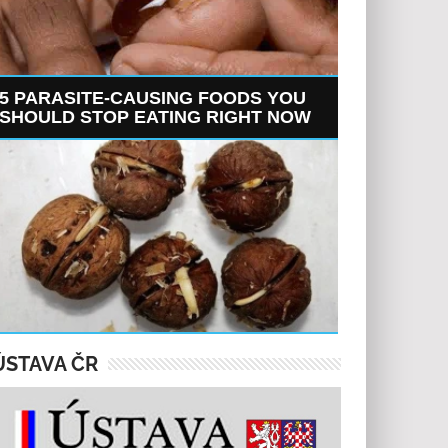
5 PARASITE-CAUSING FOODS YOU
SHOULD STOP EATING RIGHT NOW
ÚSTAVA ČR