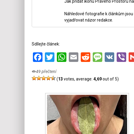
Jak přidat ikonu Pravého Prostoru na
Náhledové fotografie k článkům jsou v
vyjadřovat názor redakce.
Sdílejte článek:
Facebook
Twitter
WhatsApp
Email
Reddit
Messa
VK
V
49 přečtení
(
13
votes, average:
4,69
out of 5)