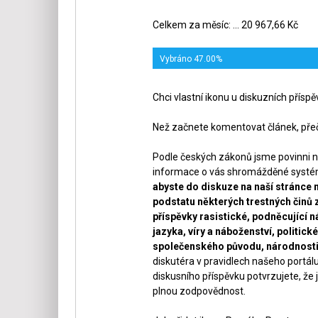
Celkem za měsíc: ... 20 967,66 Kč
Vybráno 47.00%
Chci vlastní ikonu u diskuzních přísp
Než začnete komentovat článek, přeč
Podle českých zákonů jsme povinni n
informace o vás shromážděné systéme
abyste do diskuze na naší stránce 
podstatu některých trestných činů 
příspěvky rasistické, podněcující ná
jazyka, víry a náboženství, politi
společenského původu, národnosti 
diskutéra v pravidlech našeho portálu
diskusního příspěvku potvrzujete, že j
plnou zodpovědnost.