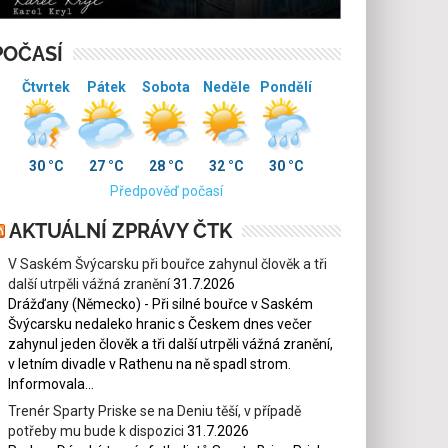
POČASÍ
Čtvrtek
Pátek
Sobota
Neděle
Pondělí
30 °C
27 °C
28 °C
32 °C
30 °C
Předpověď počasí
AKTUÁLNÍ ZPRÁVY ČTK
V Saském Švýcarsku při bouřce zahynul člověk a tři
další utrpěli vážná zranění
31.7.2026
Drážďany (Německo) - Při silné bouřce v Saském
Švýcarsku nedaleko hranic s Českem dnes večer
zahynul jeden člověk a tři další utrpěli vážná zranění,
v letním divadle v Rathenu na ně spadl strom.
Informovala...
Trenér Sparty Priske se na Deniu těší, v případě
potřeby mu bude k dispozici
31.7.2026