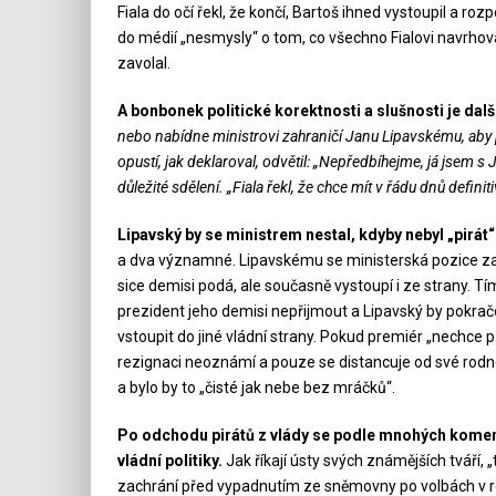
Fiala do očí řekl, že končí, Bartoš ihned vystoupil a ro
do médií „nesmysly“ o tom, co všechno Fialovi navrhova
zavolal.
A bonbonek politické korektnosti a slušnosti je dalš
nebo nabídne ministrovi zahraničí Janu Lipavskému, aby p
opustí, jak deklaroval, odvětil: „Nepředbíhejme, já jsem s
důležité sdělení. „Fiala řekl, že chce mít v řádu dnů defin
Lipavský by se ministrem nestal, kdyby nebyl „pirát“
a dva významné. Lipavskému se ministerská pozice zalíb
sice demisi podá, ale současně vystoupí i ze strany.
prezident jeho demisi nepřijmout a Lipavský by pokračo
vstoupit do jiné vládní strany. Pokud premiér „nechce 
rezignaci neoznámí a pouze se distancuje od své rodné 
a bylo by to „čisté jak nebe bez mráčků“.
Po odchodu pirátů z vlády se podle mnohých komentá
vládní politiky.
Jak říkají ústy svých známějších tváří, „
zachrání před vypadnutím ze sněmovny po volbách v roc