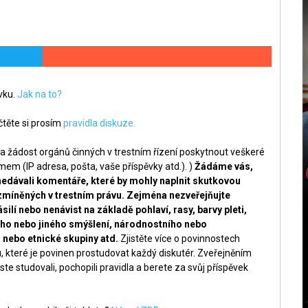
ěvku.
Jak na to?
těte si prosím
pravidla diskuze.
a žádost orgánů činných v trestním řízení poskytnout veškeré
m (IP adresa, pošta, vaše příspěvky atd.). )
Žádáme vás,
nedávali komentáře, které by mohly naplnit skutkovou
zmíněných v trestním právu. Zejména nezveřejňujte
silí nebo nenávist na základě pohlaví, rasy, barvy pleti,
ckého nebo jiného smýšlení, národnostního nebo
nebo etnické skupiny atd.
Zjistěte více o povinnostech
, které je povinen prostudovat každý diskutér. Zveřejněním
ste studovali, pochopili pravidla a berete za svůj příspěvek