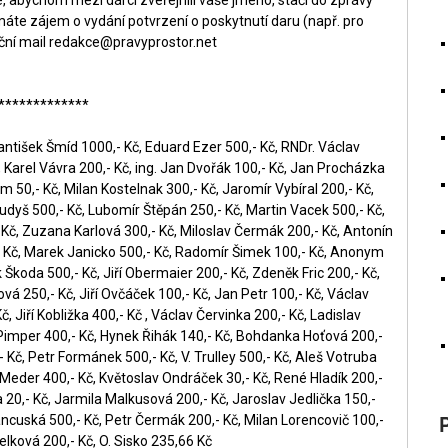
áte zájem o vydání potvrzení o poskytnutí daru (např. pro
ční mail
redakce@pravyprostor.net
*************
antišek Šmíd 1000,- Kč, Eduard Ezer 500,- Kč, RNDr. Václav
, Karel Vávra 200,- Kč, ing. Jan Dvořák 100,- Kč, Jan Procházka
 50,- Kč, Milan Kostelnak 300,- Kč, Jaromír Vybíral 200,- Kč,
audyš 500,- Kč, Lubomír Štěpán 250,- Kč, Martin Vacek 500,- Kč,
 Kč, Zuzana Karlová 300,- Kč, Miloslav Čermák 200,- Kč, Antonín
,- Kč, Marek Janicko 500,- Kč, Radomír Šimek 100,- Kč, Anonym
Škoda 500,- Kč, Jiří Obermaier 200,- Kč, Zdeněk Fric 200,- Kč,
vá 250,- Kč, Jiří Ovčáček 100,- Kč, Jan Petr 100,- Kč, Václav
, Jiří Kobližka 400,- Kč , Václav Červinka 200,- Kč, Ladislav
 Pimper 400,- Kč, Hynek Řihák 140,- Kč, Bohdanka Hoťová 200,-
 Kč, Petr Formánek 500,- Kč, V. Trulley 500,- Kč, Aleš Votruba
av Meder 400,- Kč, Květoslav Ondráček 30,- Kč, René Hladík 200,-
a 20,- Kč, Jarmila Malkusová 200,- Kč, Jaroslav Jedlička 150,-
ancuská 500,- Kč, Petr Čermák 200,- Kč, Milan Lorencovič 100,-
lková 200,- Kč, O. Sisko 235,66 Kč