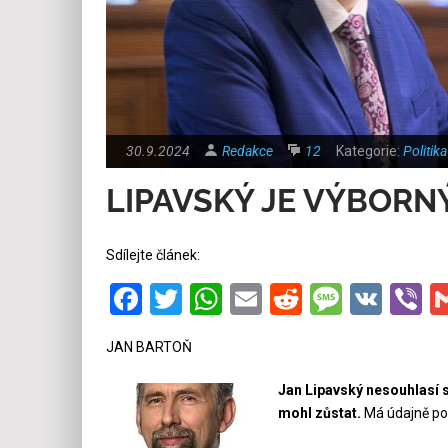
30.9.2024
Redakce
12
Kategorie:
Politika
LIPAVSKÝ JE VÝBORN
Sdílejte článek:
Facebook
Twitter
WhatsApp
Email
Reddit
Messa
VK
V
JAN BARTOŇ
Jan Lipavský nesouhlasí s
mohl zůstat.
Má údajně poda