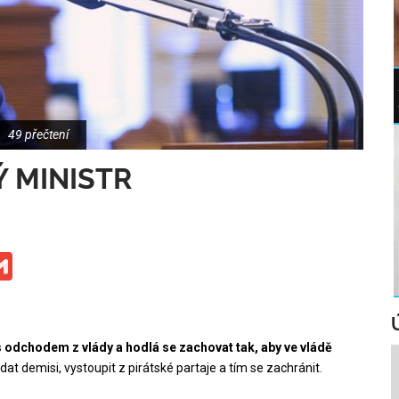
49 přečtení
Ý MINISTR
ge
iber
Gmail
 odchodem z vlády a hodlá se zachovat tak, aby ve vládě
t demisi, vystoupit z pirátské partaje a tím se zachránit.