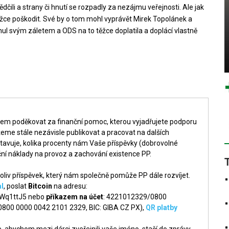
dčili a strany či hnutí se rozpadly za nezájmu veřejnosti. Ale jak
, těžce poškodit. Své by o tom mohl vyprávět Mirek Topolánek a
ul svým záletem a ODS na to těžce doplatila a doplácí vlastně
šem poděkovat za finanční pomoc, kterou vyjadřujete podporu
me stále nezávisle publikovat a pracovat na dalších
tavuje, kolika procenty nám Vaše příspěvky (dobrovolné
ní náklady na provoz a zachování existence PP.
liv příspěvek, který nám společně pomůže PP dále rozvíjet.
l
, poslat
Bitcoin
na adresu:
q1ttJ5 nebo
příkazem na účet
: 4221012329/0800
 0800 0000 0042 2101 2329, BIC: GIBA CZ PX),
QR platby
 abychom mezi dárci zveřejnili vaše jméno, stačí do zprávy