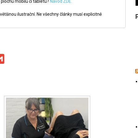
 plochu mobilu či tabletu?
Návod ZDE.
ětšinou ilustrační. Ne všechny články musí explicitně
ge
iber
Gmail