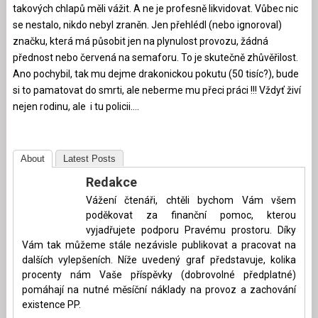
takových chlapů měli vážit. A ne je profesně likvidovat. Vůbec nic
se nestalo, nikdo nebyl zraněn. Jen přehlédl (nebo ignoroval)
značku, která má působit jen na plynulost provozu, žádná
přednost nebo červená na semaforu. To je skutečně zhůvěřilost.
Ano pochybil, tak mu dejme drakonickou pokutu (50 tisíc?), bude
si to pamatovat do smrti, ale neberme mu přeci práci !!! Vždyť živí
nejen rodinu, ale i tu policii….
About
Latest Posts
Redakce
Vážení čtenáři, chtěli bychom Vám všem
poděkovat za finanční pomoc, kterou
vyjadřujete podporu Pravému prostoru. Díky
Vám tak můžeme stále nezávisle publikovat a pracovat na
dalších vylepšeních. Níže uvedený graf představuje, kolika
procenty nám Vaše příspěvky (dobrovolné předplatné)
pomáhají na nutné měsíční náklady na provoz a zachování
existence PP.