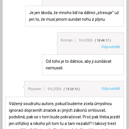
Je jen škoda, že mnoho lidí na dálnici „stresuje“ už
jen to, že musí jenom sundat nohu z plynu.
Roman
9.6.2026
18:46:11
Odpovědět
Od toho je to dálnice, aby ji sundávat
nemuseli.
Odpovědět
Plazivec
9.6.2026
13:23:13
Vážený soudruhu autore, pokud budeme zcela úmyslnou
ignoraci dopravníh značek a i jiných zákonů omlouvat,
podobně, pak se v tom bude pokračovat. Proč pak třeba jezdit
jen střízlivý a nikoho při tom tu a tam nezabít? I takový trest