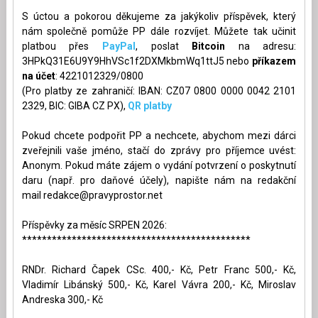
S úctou a pokorou děkujeme za jakýkoliv příspěvek, který
nám společně pomůže PP dále rozvíjet. Můžete tak učinit
platbou přes
PayPal
, poslat
Bitcoin
na adresu:
3HPkQ31E6U9Y9HhVSc1f2DXMkbmWq1ttJ5 nebo
příkazem
na účet
: 4221012329/0800
(Pro platby ze zahraničí: IBAN: CZ07 0800 0000 0042 2101
2329, BIC: GIBA CZ PX),
QR platby
Pokud chcete podpořit PP a nechcete, abychom mezi dárci
zveřejnili vaše jméno, stačí do zprávy pro příjemce uvést:
Anonym. Pokud máte zájem o vydání potvrzení o poskytnutí
daru (např. pro daňové účely), napište nám na redakční
mail
redakce@pravyprostor.net
Příspěvky za měsíc SRPEN 2026:
**********************************************
RNDr. Richard Čapek CSc. 400,- Kč, Petr Franc 500,- Kč,
Vladimír Libánský 500,- Kč, Karel Vávra 200,- Kč, Miroslav
Andreska 300,- Kč