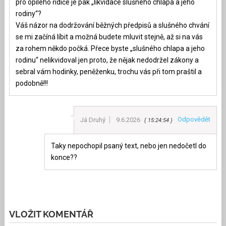
pro opilého řidiče je pak „likvidace slušného chlapa a jeho
rodiny“?
Váš názor na dodržování běžných předpisů a slušného chvání
se mi začíná líbit a možná budete mluvit stejně, až si na vás
za rohem někdo počká. Přece byste „slušného chlapa a jeho
rodinu“ nelikvidoval jen proto, že nějak nedodržel zákony a
sebral vám hodinky, peněženku, trochu vás při tom praštil a
podobně!!!
Odpovědět
Já Druhý
9.6.2026
15:24:54
Taky nepochopil psaný text, nebo jen nedočetl do
konce??
VLOŽIT KOMENTÁŘ