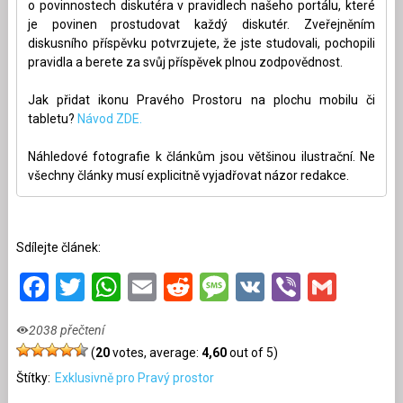
o povinnostech diskutéra v pravidlech našeho portálu, které
je povinen prostudovat každý diskutér. Zveřejněním
diskusního příspěvku potvrzujete, že jste studovali, pochopili
pravidla a berete za svůj příspěvek plnou zodpovědnost.
Jak přidat ikonu Pravého Prostoru na plochu mobilu či
tabletu?
Návod ZDE.
Náhledové fotografie k článkům jsou většinou ilustrační. Ne
všechny články musí explicitně vyjadřovat názor redakce.
Sdílejte článek:
Facebook
Twitter
WhatsApp
Email
Reddit
Message
VK
Viber
Gmai
2038 přečtení
(
20
votes, average:
4,60
out of 5)
Štítky:
Exklusivně pro Pravý prostor