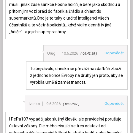
musí…jinak zase sankce.Hodně řidičů je bere jako škodnou a
přitom jim vozí práci do fabrik a žrádlo a chlast do
supermarketů.Ono je to taky o určité inteligenci všech
účastníků a to včetně policistů…když vidím denně ty jiné
„řidiče“…a jejich superprasárny…
Odpovědět
Urug
10.6.2026
06:43:38
To bejvávalo, dneska se převáží nazdařbůh zboží
z jednoho konce Evropy na druhý jen proto, aby se
vyrobila umělá zaměstnanost.
Odpovědět
Ivanko
9.6.2026
08:52:47
I PePa107 vypadá jako slušný člověk, ale pravidelně porušuje
ústavní zákony. Dle mého rýsující se tres odstavit od
veřejného dění je namístě. Není to ztráta bodů, nebo finanční