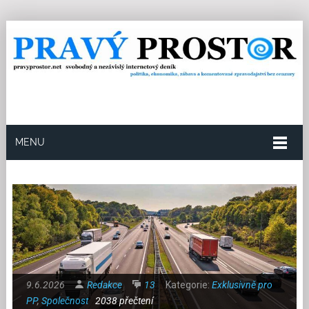
MENU
9.6.2026
Redakce
13
Kategorie:
Exklusivně pro
PP
,
Společnost
2038 přečtení