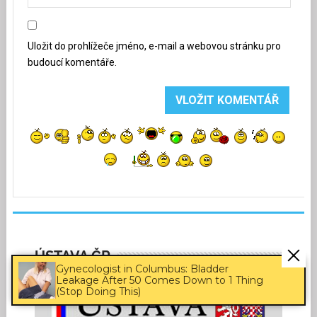
Uložit do prohlížeče jméno, e-mail a webovou stránku pro
budoucí komentáře.
ÚSTAVA ČR
Gynecologist in Columbus: Bladder
Leakage After 50 Comes Down to 1 Thing
(Stop Doing This)