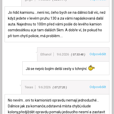
Jo řidič kamionu….není nic, čeho bych se na dálnici bál víc, než
když jedete v levém pruhu 130 a za vámi napáskovaná další
auta. Najednou to 100m před vámi pošle do levého kamion
osmdesátkou a je tam dalších 5km. A dobře ví, že pokud ho
při tom chytí policie, má problém….
Odpovědět
Ethanol
9.6.2026
07:33:48
Já se nejvíc bojím delší cesty s tchnýní.
Odpovědět
Texas
9.6.2026
07:27:20
No nevím…oni to kamionisti opravdu nemají jednoduché…
Dálnice jak za komanče,odstavná místa chybí,všude
kolony,předjíždět opravdu pomalu jedoucího nesmí a zastavit