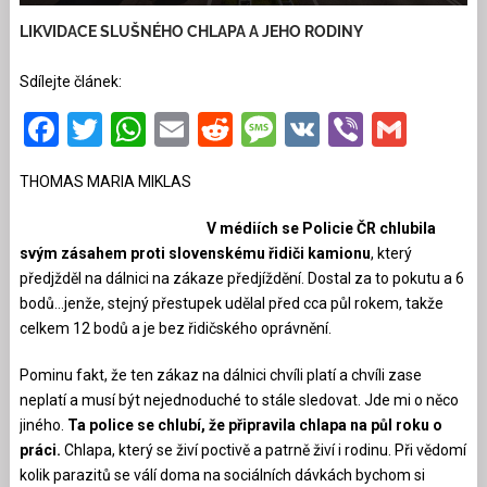
LIKVIDACE SLUŠNÉHO CHLAPA A JEHO RODINY
Sdílejte článek:
Facebook
Twitter
WhatsApp
Email
Reddit
Message
VK
Viber
Gmai
THOMAS MARIA MIKLAS
V médiích se Policie ČR chlubila
svým zásahem proti slovenskému řidiči kamionu
, který
předjžděl na dálnici na zákaze předjíždění. Dostal za to pokutu a 6
bodů…jenže, stejný přestupek udělal před cca půl rokem, takže
celkem 12 bodů a je bez řidičského oprávnění.
Pominu fakt, že ten zákaz na dálnici chvíli platí a chvíli zase
neplatí a musí být nejednoduché to stále sledovat. Jde mi o něco
jiného.
Ta police se chlubí, že připravila chlapa na půl roku o
práci.
Chlapa, který se živí poctivě a patrně živí i rodinu. Při vědomí
kolik parazitů se válí doma na sociálních dávkách bychom si