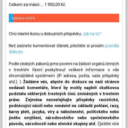
Celkem za měsíc: ... 1 900,00 Kč
Vybráno 4.00%
Chci vlastní ikonu u diskuzních příspěvku.
Jak na to?
Než začnete komentovat článek, přečtěte si prosím
pravidla
diskuze.
Podle českých zákonů jsme povinni na žádost orgánů činných
v trestním řízení poskytnout veškeré informace o vás
shromážděné systémem (IP adresa, pošta, vaše příspěvky
atd.). )
Žádáme vás, abyste do diskuze na naší stránce
nedávali komentáře, které by mohly naplnit skutkovou
podstatu některých trestných činů zmíněných v trestním
právu. Zejména nezveřejňujte příspěvky rasistické,
podněcující násilí nebo nenávist na základě pohlaví, rasy,
barvy pleti, jazyka, víry a náboženství, politického nebo
jiného smýšlení, národnostního nebo společenského
původu, národnosti nebo etnické skupiny atd.
Zjistěte více