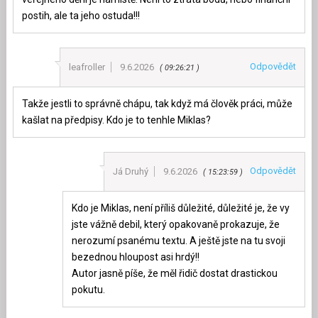
postih, ale ta jeho ostuda!!!
Odpovědět
leafroller
9.6.2026
09:26:21
Takže jestli to správně chápu, tak když má člověk práci, může
kašlat na předpisy. Kdo je to tenhle Miklas?
Odpovědět
Já Druhý
9.6.2026
15:23:59
Kdo je Miklas, není příliš důležité, důležité je, že vy
jste vážně debil, který opakovaně prokazuje, že
nerozumí psanému textu. A ještě jste na tu svoji
bezednou hloupost asi hrdý!!
Autor jasně píše, že měl řidič dostat drastickou
pokutu.