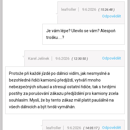
leafroller
9.6.2026
15:26:48
Odpovědět
Je vám lépe? Ulevilo se vám? Alespoň
trošku…..?
Odpovědět
Karel Jelínek
9.6.2026
12:30:50
Protože při každé jízdě po dálnici vidím, jak nesmyslně a
bezohledně řidiči kamionů předjíždí, vytváří mnoho
nebezpečných situací a stresují ostatní řidiče, tak s tvrdými
postihy za porušování zákazu předjíždění pro kamiony zcela
souhlasím. Myslí, že by tento zákaz měl platit paušálně na
všech dálnicích a být tvrdě vymáhán.
Odpovědět
leafroller
9.6.2026
14:05:17