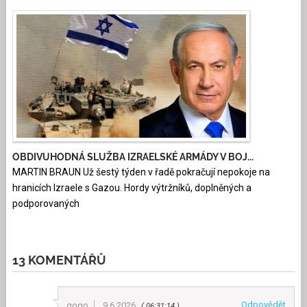
OBDIVUHODNÁ SLUŽBA IZRAELSKÉ ARMÁDY V BOJ...
MARTIN BRAUN Už šestý týden v řadě pokračují nepokoje na
hranicích Izraele s Gazou. Hordy výtržníků, doplněných a
podporovaných
13 KOMENTÁŘŮ
Odpovědět
gogo
9.6.2026
06:31:14