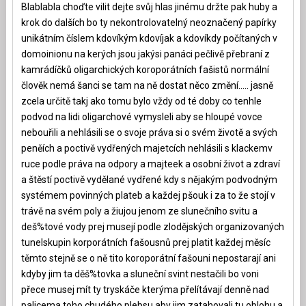
Blablabla choďte vilit dejte svůj hlas jinému držte pak huby a
krok do dalších bo ty nekontrolovatelný neoznačený papírky
unikátním číslem kdovíkým kdovíjak a kdovíkdy počítaných v
domoinionu na kerých jsou jakýsi panáci pečlivě přebraní z
kamrádíčků oligarchických koroporátních fašistů normální
člověk nemá šanci se tam na ně dostat něco změní….. jasně
zcela určitě takj ako tomu bylo vždy od té doby co tenhle
podvod na lidi oligarchové vymysleli aby se hloupé vovce
nebouřili a nehlásili se o svoje práva si o svém životě a svých
peněích a poctivě vydřených majetcích nehlásili s klackemv
ruce podle práva na odpory a majteek a osobní život a zdraví
a štěstí poctivě vydělané vydřené kdy s nějakým podvodným
systémem povinných plateb a každej pšouk i za to že stojí v
trávě na svém poly a žiujou jenom ze slunečního svitu a
deš%tové vody prej musejí podle zlodějských organizovaných
tunelskupin korporátních fašousnů prej platit každej měsíc
těmto stejně se o ně tito koroporátní fašouni nepostarají ani
kdyby jim ta děš%tovka a sluneční svint nestačili bo voni
přece musej mít ty tryskáče kterýma přelítávají denně nad
palicema toho chudého plebsu aby jim zatahovali tu oblohu a