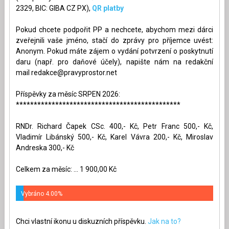
2329, BIC: GIBA CZ PX),
QR platby
Pokud chcete podpořit PP a nechcete, abychom mezi dárci
zveřejnili vaše jméno, stačí do zprávy pro příjemce uvést:
Anonym. Pokud máte zájem o vydání potvrzení o poskytnutí
daru (např. pro daňové účely), napište nám na redakční
mail
redakce@pravyprostor.net
Příspěvky za měsíc SRPEN 2026:
**********************************************
RNDr. Richard Čapek CSc. 400,- Kč, Petr Franc 500,- Kč,
Vladimír Libánský 500,- Kč, Karel Vávra 200,- Kč, Miroslav
Andreska 300,- Kč
Celkem za měsíc: ... 1 900,00 Kč
Vybráno 4.00%
Chci vlastní ikonu u diskuzních příspěvku.
Jak na to?