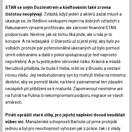
STAN se svým Dozimetrem a kšeftováním také zrovna
čistotou neoplývají
. Zvláště, když jeden z aktérů začal mluvit a
ukazuje se, že Rédlovo seskupení nejen na dobrých vztazích s
Rakušanem výrazně profitovalo, ale zároveň finančně STAN
podporovalo. Nevíme, jak se tomu říká jinde, ale u nás je to
korupce. A ne ledasjaká. U Starostů už si jistě přejí, aby bylo po
volbách, protože pár potencionálně ukecaných už bylo pomocí
úmrtí odstraněno a další s policií spolupracují je teď naprosto
nepotřebný. A je tu ještě jedno obrovské riziko. Krásná a mladá
Nerudová přislíbila, že bude li třeba, vrátí se z Bruselu a sestaví
novou vládu. Její nedostudovaný syn by mohl jít třeba na ministra
školství, aby se pomstil škole, na které zaznamenal ten zásadní
neúspěch při přiblížení se k maturitě. Zapomenout nesmíme ani
na futrál na Putina či nekompromisní podporu migrace ve všech
směrech.
Piráti oprášili staré sliby, pro jejichž naplnění dosud neudělali
vůbec nic.
Manažerské schopnosti Bartoše už jsme protrpěli
jednou a byl pro neschopnost vyhozen jak z práce, tak i z vlády.