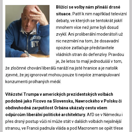
Blížící se volby nám přináší drsné
situace.
Patří k nim například televizní
debaty, ve kterých se tentokrát jiskří
mnohem více než jsme byli dosud
zvyklí. Ani proliberální moderátoři už
nic nezmění na tom, že dosavadní
opozice zatlačuje představitele
vládních stran do defenzívy. Pravdou
je, že letos to mají jednodušší v tom,
že zločinné chování liberálů naráží na jisté hranice a je natolik
zjevné, že jej ignorovat mohou pouze ti nejvíce zmanipulovaní
konzumenti prolhaných médií.
Vítězství Trumpa v amerických prezidentských volbách
podobně jako Ficovo na Slovensku, Nawrockého v Polsku či
obdivuhodná zarputilost Orbána ukázaly cestu všem
odpůrcům liberální politické architektury.
AfD se v Německu i
přes drsný postup vůči ní může stát v dalších volbách nejsilnější
stranou, ve Francii padnula vláda a pod Macronem se opět třese