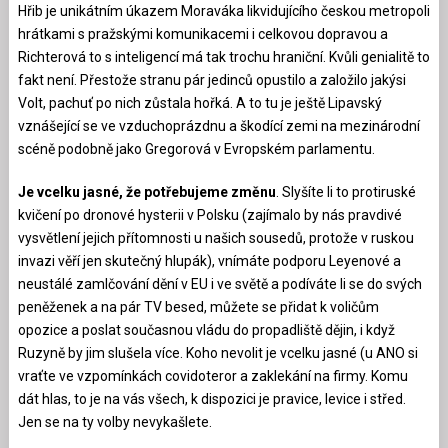
Hřib je unikátním úkazem Moraváka likvidujícího českou metropoli
hrátkami s pražskými komunikacemi i celkovou dopravou a
Richterová to s inteligencí má tak trochu hraniční. Kvůli genialitě to
fakt není. Přestože stranu pár jedinců opustilo a založilo jakýsi
Volt, pachuť po nich zůstala hořká. A to tu je ještě Lipavský
vznášející se ve vzduchoprázdnu a škodící zemi na mezinárodní
scéně podobně jako Gregorová v Evropském parlamentu.
Je vcelku jasné, že potřebujeme změnu
. Slyšíte li to protiruské
kvičení po dronové hysterii v Polsku (zajímalo by nás pravdivé
vysvětlení jejich přítomnosti u našich sousedů, protože v ruskou
invazi věří jen skutečný hlupák), vnímáte podporu Leyenové a
neustálé zamlčování dění v EU i ve světě a podíváte li se do svých
peněženek a na pár TV besed, můžete se přidat k voličům
opozice a poslat současnou vládu do propadliště dějin, i když
Ruzyně by jim slušela více. Koho nevolit je vcelku jasné (u ANO si
vraťte ve vzpomínkách covidoteror a zaklekání na firmy. Komu
dát hlas, to je na vás všech, k dispozici je pravice, levice i střed.
Jen se na ty volby nevykašlete.