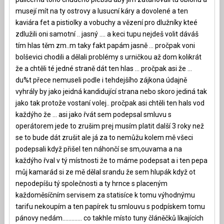
musejí mít na ty ostrovy a lusucní káry a dovolené a ten
kaviára fet a pistiolky a vobuchy a vězení pro dlužníky kteé
zdlužili oni samotní .. jasný …. a keci tupu nejdeš volit dáváš
tím hlas těm zm..m taky fakt papám jasně … pročpak voni
bolševici chodili a dělali problémy s urničkou až dom kolikrát
že a chtěli té jedné straně dát ten hlas … pročpak asi že …
du%t přece nemuseli podle i tehdejšího zájkona údajně
vyhrály by jako jeidná kandidující strana nebo skoro jediná tak
jako tak protože vostaní volej.. pročpak asi chtěli ten hals vod
každýho že … asi jako řvát sem podepsal smluvu s
operátorem jede to zrušim prej musím platit další 3 roky než
se to bude dát zrušit ale já za to nemůžu kolem mě všeci
podepsali když přišel ten náhončí se sm,ouvama a na
každýho řval v tý místnosti že to máme podepsat a i ten pepa
můj kamarád si ze mě dělal srandu že sem hlupák když ot
nepodepíšu tý společnosti a ty hrnce s placeným
každoměsíčním servisem za statisíce k tomu výhodnýmu
tarifu nekoupím a ten papírek tu smlouvu s podpískem tomu
pánovy nedám…………. co takhle místo tuny článěčků líkajících