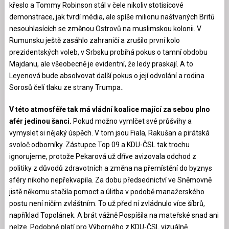
křeslo a Tommy Robinson stál v čele nikoliv stotisícové
demonstrace, jak tvrdí média, ale spíše milionu naštvaných Britů
nesouhlasících se změnou Ostrovů na muslimskou kolonii. V
Rumunsku ještě zasáhlo zahraničí a zrušilo první kolo
prezidentských voleb, v Srbsku probíhá pokus o tamní obdobu
Majdanu, ale všeobecně je evidentní, že ledy praskají. A to
Leyenová bude absolvovat další pokus o její odvolání a rodina
Sorosů čelí tlaku ze strany Trumpa..
V této atmosféře tak má vládní koalice mající za sebou plno
afér jedinou šanci.
Pokud možno vymlčet své průšvihy a
vymyslet si nějaký úspěch. V tom jsou Fiala, Rakušan a pirátská
svoloč odborníky. Zástupce Top 09 a KDU-ČSL tak trochu
ignorujeme, protože Pekarová už dříve avizovala odchod z
politiky z důvodů zdravotních a změna na přemístění do byznys
sféry nikoho nepřekvapila. Za dobu předsednictví ve Sněmovně
jistě někomu stačila pomoct a úlitba v podobě manažerského
postu není ničím zvláštním. To už před ní zvládnulo více šíbrů,
například Topolánek. A brát vážně Pospíšila na mateřské snad ani
nelze. Podobné platí pro Výborného z KDU-ČSL vizuálně