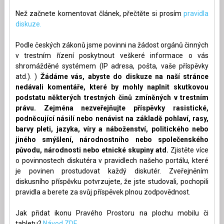
Než začnete komentovat článek, přečtěte si prosím
pravidla
diskuze.
Podle českých zákonů jsme povinni na žádost orgánů činných
v trestním řízení poskytnout veškeré informace o vás
shromážděné systémem (IP adresa, pošta, vaše příspěvky
atd.). )
Žádáme vás, abyste do diskuze na naší stránce
nedávali komentáře, které by mohly naplnit skutkovou
podstatu některých trestných činů zmíněných v trestním
právu. Zejména nezveřejňujte příspěvky rasistické,
podněcující násilí nebo nenávist na základě pohlaví, rasy,
barvy pleti, jazyka, víry a náboženství, politického nebo
jiného smýšlení, národnostního nebo společenského
původu, národnosti nebo etnické skupiny atd.
Zjistěte více
o povinnostech diskutéra v pravidlech našeho portálu, které
je povinen prostudovat každý diskutér. Zveřejněním
diskusního příspěvku potvrzujete, že jste studovali, pochopili
pravidla a berete za svůj příspěvek plnou zodpovědnost.
Jak přidat ikonu Pravého Prostoru na plochu mobilu či
tabletu?
Návod ZDE.