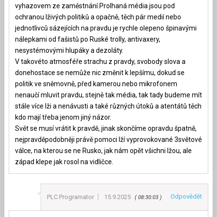
vyhazovem ze zaměstnání.Prolhaná média jsou pod
ochranou lživých politiků a opačně, těch pár medií nebo
jednotlivců sázejících na pravdu je rychle olepeno špinavými
nálepkami od fašistů po Ruské trolly, antivaxery,
nesystémovými hlupáky a dezoláty.
V takovéto atmosféře strachu z pravdy, svobody slova a
donehostace se nemůže nic změnit k lepšímu, dokud se
politik ve sněmovně, před kamerou nebo mikrofonem
nenaučí mluvit pravdu, stejně tak média, tak tady budeme mít
stále více lži a nenávusti a také různých útoků a atentátů těch
kdo mají třeba jenom jiný názor.
Svět se musí vrátit k pravdě, jinak skončíme opravdu špatně,
nejpravděpodobněji právě pomoci lží vyprovokované 3světové
válce, na kterou se ne Rusko, jak nám opět všichni lžou, ale
západ klepe jak rosol na vidličce.
Odpovědět
PLC Programator
15.9.2025
08:30:03