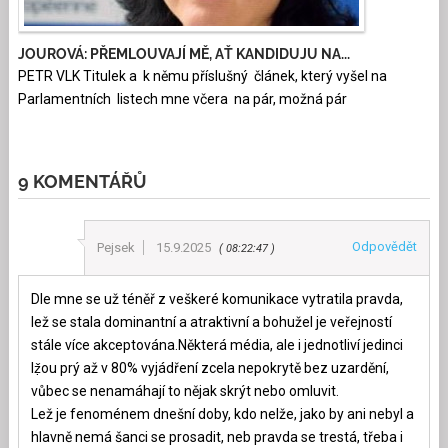
JOUROVÁ: PŘEMLOUVAJÍ MĚ, AŤ KANDIDUJU NA...
PETR VLK Titulek a k němu příslušný článek, který vyšel na
Parlamentních listech mne včera na pár, možná pár
9 KOMENTÁŘŮ
Odpovědět
Pejsek
15.9.2025
08:22:47
Dle mne se už téněř z veškeré komunikace vytratila pravda,
lež se stala dominantní a atraktivní a bohužel je veřejností
stále více akceptována.Některá média, ale i jednotliví jedinci
lẓ̌ou prý až v 80% vyjádření zcela nepokrytě bez uzardění,
vůbec se nenamáhají to nějak skrýt nebo omluvit.
Lež je fenoménem dnešní doby, kdo nelže, jako by ani nebyl a
hlavně nemá šanci se prosadit, neb pravda se trestá, třeba i