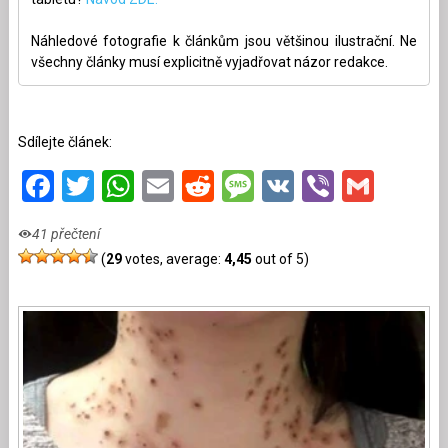
Náhledové fotografie k článkům jsou většinou ilustrační. Ne
všechny články musí explicitně vyjadřovat názor redakce.
Sdílejte článek:
Facebook
Twitter
WhatsApp
Email
Reddit
Message
VK
Viber
Gmai
41 přečtení
(
29
votes, average:
4,45
out of 5)