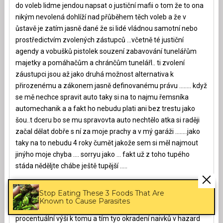
do voleb lidme jendou napsat o justiční mafii o tom že to ona
nikým nevolená dohlíží nad přůběhem těch voleb a že v
ůstavě je zatím jasně dané že si lidé vládnou samotní nebo
prostředictvím zvolených zástupců …včetně té justiční
agendy a vobušků pistolek souzení zabavování tunelářům
majetky a pomáhačům a chránčům tunelářl.. ti zvolení
záustupci jsou až jako druhá možnost alternativa k
přirozenému a zákonem jasně definovanému právu …….. když
se mě nechce spravit auto taky si na to najmu řemsníka
automechanik a a fakt ho nebudu plati ani bez trestu jako
šou..t dceru bo se mu spravovta auto nechtělo atka si raději
začal dělat dobře s ní za moje prachy a v mý garáži ……..jako
taky na to nebudu 4 roky čumět jakože sem si měl najmout
jinýho moje chyba …. sorryu jako … fakt už z toho tupého
stáda něděljte chábe ještě tupější …..
to že kdovíjakým způsobem někdo vyhraje v dobrovolné
Stop Eating These 3 Foods That Are
sprortce miliardu těch ostatních plus si nechá sázková
Known to Cause Parasites
soukromá firma prachy od těch ostatních v nemalé
procentuální výši k tomu a tím tyo okradení naivků v hazard