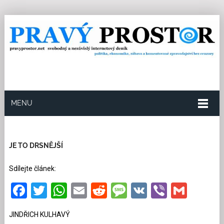
MENU
15.9.2025
Redakce
9
Kategorie:
Politika
41
přečtení
JE TO DRSNĚJŠÍ
Sdílejte článek:
Facebook
Twitter
WhatsApp
Email
Reddit
Message
VK
Viber
Gmai
JINDŘICH KULHAVÝ