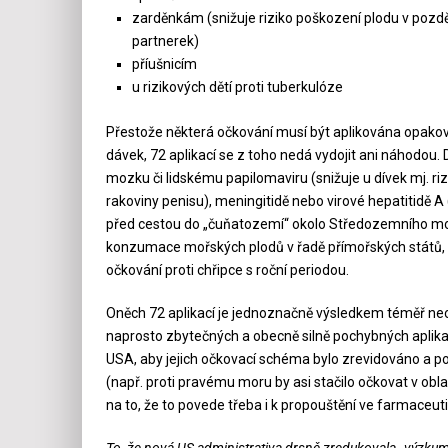
zarděnkám (snižuje riziko poškození plodu v pozděj
partnerek)
příušnicím
u rizikových dětí proti tuberkulóze
Přestože některá očkování musí být aplikována opakova
dávek, 72 aplikací se z toho nedá vydojit ani náhodou
mozku či lidskému papilomaviru (snižuje u dívek mj. rizi
rakoviny penisu), meningitidě nebo virové hepatitidě A 
před cestou do „čuňatozemí“ okolo Středozemního moře, 
konzumace mořských plodů v řadě přímořských států, i
očkování proti chřipce s roční periodou.
Oněch 72 aplikací je jednoznačně výsledkem téměř neo
naprosto zbytečných a obecně silně pochybných aplikac
USA, aby jejich očkovací schéma bylo zrevidováno a po
(např. proti pravému moru by asi stačilo očkovat v obla
na to, že to povede třeba i k propouštění ve farmaceut
To, že nová US administrativa drsně zredukovala „výzku