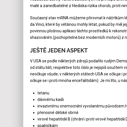
malé a zanedbatelné z hlediska rizika chorob, proti n
Současný stav mRNA můžeme přirovnat k náčrtkům léta
da Vinci, které by většinou mohly létat, pokud by měl je
povinnou plošnou aplikaci těchto prostředků k rekonstruk
shazováním (pochopitelně bez moderních motorů) z ně
JEŠTĚ JEDEN ASPEKT
V USA se podle některých zdrojů podařilo rudým Demok
od státu lišit, respektive toto číslo je nejspíš součt
neočkuje všude; v některých státech USA se očkuje i pr
očkuje se i proti mnoha encefalitidám). Je mi líto, u ná
tetanu
dávivému kašli
invazivnímu onemocnění vyvolanému původcem H
přenosné dětské obrně
virové hepatitidě B (chrání i proti virové hepatitidě 
spalničkám