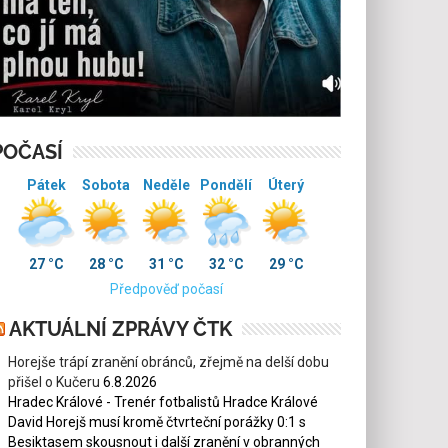
POČASÍ
Pátek
Sobota
Neděle
Pondělí
Úterý
27 °C
28 °C
31 °C
32 °C
29 °C
Předpověď počasí
AKTUÁLNÍ ZPRÁVY ČTK
Horejše trápí zranění obránců, zřejmě na delší dobu
přišel o Kučeru
6.8.2026
Hradec Králové - Trenér fotbalistů Hradce Králové
David Horejš musí kromě čtvrteční porážky 0:1 s
Besiktasem skousnout i další zranění v obranných