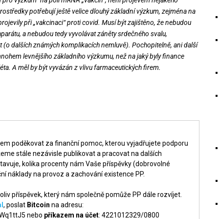
rostředky potřebují ještě velice dlouhý základní výzkum, zejména na
rojevily při „vakcinaci“ proti covid. Musí být zajištěno, že nebudou
aparátu, a nebudou tedy vyvolávat záněty srdečného svalu,
 (o dalších známých komplikacích nemluvě). Pochopitelně, ani další
 mnohem levnějšího základního výzkumu, než na jaký byly finance
éta. A měl by být vyvázán z vlivu farmaceutických firem.
šem poděkovat za finanční pomoc, kterou vyjadřujete podporu
me stále nezávisle publikovat a pracovat na dalších
tavuje, kolika procenty nám Vaše příspěvky (dobrovolné
ní náklady na provoz a zachování existence PP.
liv příspěvek, který nám společně pomůže PP dále rozvíjet.
l
, poslat
Bitcoin
na adresu:
q1ttJ5 nebo
příkazem na účet
: 4221012329/0800