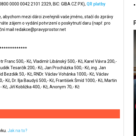
 0800 0000 0042 2101 2329, BIC: GIBA CZ PX),
QR platby
 abychom mezi dárci zveřejnili vaše jméno, stačí do zprávy
áte zájem o vydání potvrzení o poskytnutí daru (např. pro
ční mail
redakce@pravyprostor.net
*************
r Franc 500,- Kč, Vladimír Libánský 500,- Kč, Karel Vávra 200,-
Luděk Tesarčík 200,- Kč, Jan Procházka 500,- Kč, ing. Jan
id Bezděk 50,- Kč, RNDr. Václav Vohánka 1000,- Kč, Václav
- Kč, Dr. Ilja Baudyš 500,- Kč, František Šmíd 1000,- Kč, Martin
 Kč, Jiří Kobližka 400,- Kč, Anonym 70,- Kč
ěvku.
Jak na to?