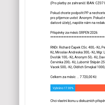
(Pro platby ze zahraničí: IBAN: CZ07
Pokud chcete podpořit PP a nechcete,
pro příjemce uvést: Anonym. Pokud m
daňové účely), napište nám na redak
Příspěvky za měsíc SRPEN 2026:
*********************************
RNDr. Richard Čapek CSc. 400,- Kč, Pet
Kč, Miroslav Andreska 300,- Kč, Mgr. 
Dvořák 100,- Kč, Anonym 50,- Kč, Dav
Červinka 200,- Kč, Lubomír Štěpán 250,
Vacek 500,- Kč, Oldřich Smejkal 1000,-
Celkem za měsíc: ... 7 720,00 Kč
Vybráno 17.00%
Chci vlastní ikonu u diskuzních přísp