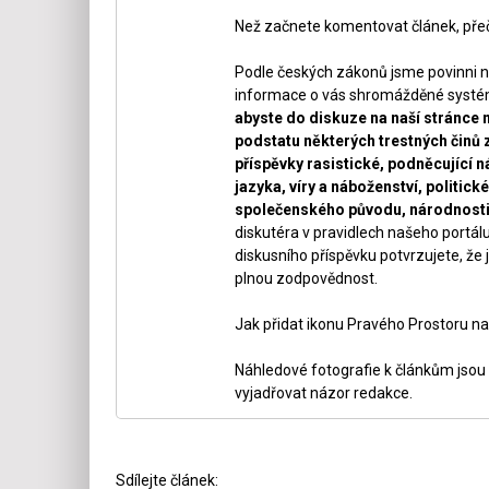
Než začnete komentovat článek, přeč
Podle českých zákonů jsme povinni n
informace o vás shromážděné systéme
abyste do diskuze na naší stránce 
podstatu některých trestných činů 
příspěvky rasistické, podněcující ná
jazyka, víry a náboženství, politi
společenského původu, národnosti 
diskutéra v pravidlech našeho portálu
diskusního příspěvku potvrzujete, že j
plnou zodpovědnost.
Jak přidat ikonu Pravého Prostoru na
Náhledové fotografie k článkům jsou v
vyjadřovat názor redakce.
Sdílejte článek: