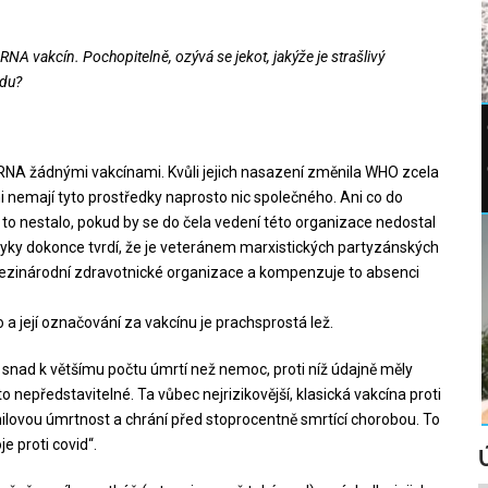
A vakcín. Pochopitelně, ozývá se jekot, jakýže je strašlivý
vdu?
RNA žádnými vakcínami. Kvůli jejich nasazení změnila WHO zcela
i nemají tyto prostředky naprosto nic společného. Ani co do
e to nestalo, pokud by se do čela vedení této organizace nedostal
zyky dokonce tvrdí, že je veteránem marxistických partyzánských
ní mezinárodní zdravotnické organizace a kompenzuje to absenci
 její označování za vakcínu je prachsprostá lež.
 snad k většímu počtu úmrtí než nemoc, proti níž údajně měly
nepředstavitelné. Ta vůbec nejrizikovější, klasická vakcína proti
ilovou úmrtnost a chrání před stoprocentně smrtící chorobou. To
je proti covid“.