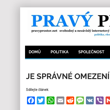
DOMŮ
POLITIKA
SPOLEČNOST
29.10.2025
Redakce
10
Kategorie:
Spole
JE SPRÁVNÉ OMEZEN
Sdílejte článek:
Facebook
Twitter
WhatsApp
Email
Reddit
Messa
VK
V