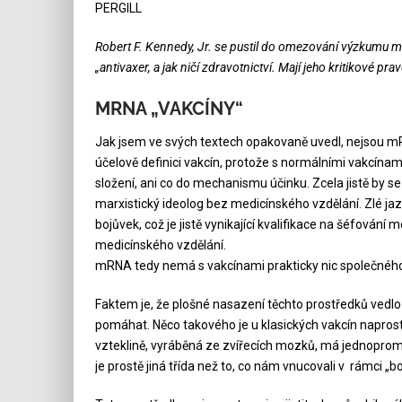
PERGILL
Robert F. Kennedy, Jr. se pustil do omezování výzkumu mRN
„antivaxer, a jak ničí zdravotnictví. Mají jeho kritikové pra
MRNA „VAKCÍNY“
Jak jsem ve svých textech opakovaně uvedl, nejsou m
účelově definici vakcín, protože s normálními vakcínam
složení, ani co do mechanismu účinku. Zcela jistě by s
marxistický ideolog bez medicínského vzdělání. Zlé ja
bojůvek, což je jistě vynikající kvalifikace na šéfová
medicínského vzdělání.
mRNA tedy nemá s vakcínami prakticky nic společného a
Faktem je, že plošné nasazení těchto prostředků vedlo
pomáhat. Něco takového je u klasických vakcín naprosto 
vzteklině, vyráběná ze zvířecích mozků, má jednoprom
je prostě jiná třída než to, co nám vnucovali v rámci „bo