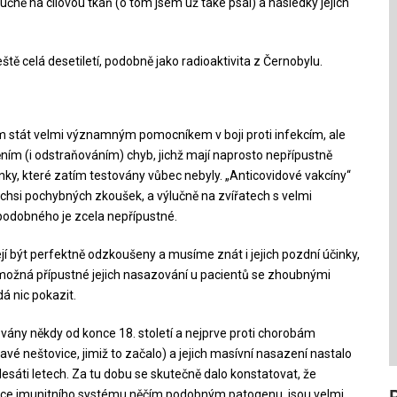
ýlučně na cílovou tkáň (o tom jsem už také psal) a následky jejich
ště celá desetiletí, podobně jako radioaktivita z Černobylu.
m stát velmi významným pomocníkem v boji proti infekcím, ale
ním (i odstraňováním) chyb, jichž mají naprosto nepřípustně
nky, které zatím testovány vůbec nebyly. „Anticovidové vakcíny“
ýchsi pochybných zkoušek, a výlučně na zvířatech s velmi
 podobného je zcela nepřípustné.
jí být perfektně odzkoušeny a musíme znát i jejich pozdní účinky,
možná přípustné jejich nasazování u pacientů se zhoubnými
á nic pokazit.
kovány někdy od konce 18. století a nejprve proti chorobám
vé neštovice, jimiž to začalo) a jejich masívní nasazení nastalo
adesáti letech. Za tu dobu se skutečně dalo konstatovat, že
vace imunitního systému něčím podobným patogenu, jsou velmi