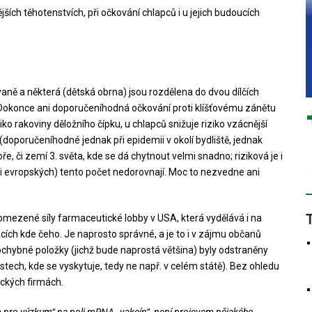
ších těhotenstvích, při očkování chlapců i u jejich budoucích
ně a některá (dětská obrna) jsou rozdělena do dvou dílčích
. Dokonce ani doporučeníhodná očkování proti klíšťovému zánětu
ko rakoviny děložního čípku, u chlapců snižuje riziko vzácnější
(doporučeníhodné jednak při epidemii v okolí bydliště, jednak
či zemí 3. světa, kde se dá chytnout velmi snadno; riziková je i
 evropských) tento počet nedorovnají. Moc to nezvedne ani
mezené síly farmaceutické lobby v USA, která vydělává i na
ích kde čeho. Je naprosto správné, a je to i v zájmu občanů
chybné položky (jichž bude naprostá většina) byly odstraněny
stech, kde se vyskytuje, tedy ne např. v celém státě). Bez ohledu
ických firmách.
m pro výzkum“ na poli mRNA „vakcín“, není projevem nějakého