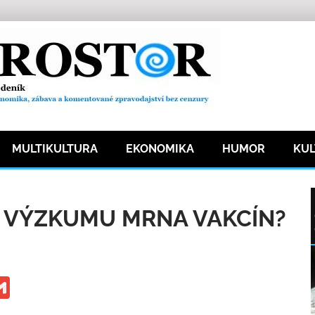
MULTIKULTURA
EKONOMIKA
HUMOR
KU
čnost
43 přečtení
Í VÝZKUMU MRNA VAKCÍN?
ge
iber
Gmail