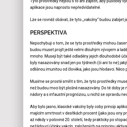
Tyto prostředky nejsou s to ani zajistit, aby působily v
aplikace jsou naprosto nepředvídatelné.
Lze se rovněž obávat, že tyto „vakcíny“ budou zabíjet je
PERSPEKTIVA
Nepochybuji o tom, že se tyto prostředky mohou čase
budou muset projít ještě velmi dlouhým vývojem a ladě
mnoho. Musejí být také odladěny jejich dlouhodobé úči
byly nasazovány snad jen po týdnech (či ani to ne) jak
odlišnou imunitou od člověka, jako jsou hlodavci. Něco
Musíme se prostě smířit s tím, že tyto prostředky muse
než budou moci být plošně nasazovány. Do té doby je 
nádory a s infaustní prognózou, u nichž se opravdu ned
Aby bylo jasno, klasické vakcíny byly coby princip apli
majícím smrtnost v desítkách procent (jako jsou ony pra
až někdy v polovině 20. století, tedy prakticky po stop
nežádoucí účinky vakcín, založených na principu akti