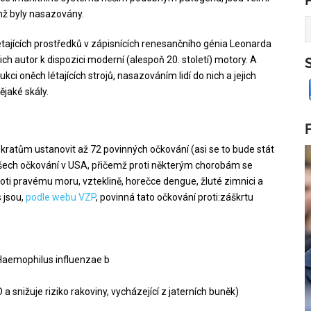
imž byly nasazovány.
jících prostředků v zápisnících renesančního génia Leonarda
jich autor k dispozici moderní (alespoň 20. století) motory. A
ci oněch létajících strojů, nasazováním lidí do nich a jejich
jaké skály.
ratům ustanovit až 72 povinných očkování (asi se to bude stát
em všech očkování v USA, přičemž proti některým chorobám se
oti pravému moru, vzteklině, horečce dengue, žluté zimnici a
s jsou,
podle webu VZP
, povinná tato očkování proti:záškrtu
aemophilus influenzae b
D a snižuje riziko rakoviny, vycházející z jaterních buněk)