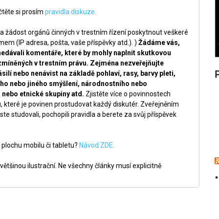
těte si prosím
pravidla diskuze.
a žádost orgánů činných v trestním řízení poskytnout veškeré
m (IP adresa, pošta, vaše příspěvky atd.). )
Žádáme vás,
nedávali komentáře, které by mohly naplnit skutkovou
zmíněných v trestním právu. Zejména nezveřejňujte
silí nebo nenávist na základě pohlaví, rasy, barvy pleti,
ckého nebo jiného smýšlení, národnostního nebo
nebo etnické skupiny atd.
Zjistěte více o povinnostech
, které je povinen prostudovat každý diskutér. Zveřejněním
ste studovali, pochopili pravidla a berete za svůj příspěvek
 plochu mobilu či tabletu?
Návod ZDE.
ětšinou ilustrační. Ne všechny články musí explicitně