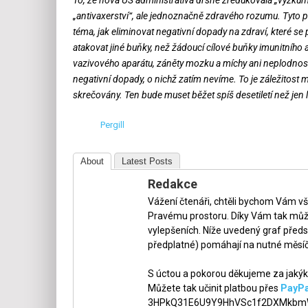
„antivaxerství“, ale jednoznačně zdravého rozumu. Tyto p
téma, jak eliminovat negativní dopady na zdraví, které se p
atakovat jiné buňky, než žádoucí cílové buňky imunitního 
vazivového aparátu, záněty mozku a míchy ani neplodnost
negativní dopady, o nichž zatím nevíme. To je záležitost
skrečovány. Ten bude muset běžet spíš desetiletí než jen l
Pergill
About
Latest Posts
Redakce
Vážení čtenáři, chtěli bychom Vám v
Pravému prostoru. Díky Vám tak může
vylepšeních. Níže uvedený graf předs
předplatné) pomáhají na nutné měsíč
S úctou a pokorou děkujeme za jakýko
Můžete tak učinit platbou přes
PayPa
3HPkQ31E6U9Y9HhVSc1f2DXMkbmW